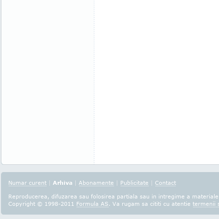
Numar curent
|
Arhiva
|
Abonamente
|
Publicitate
|
Contact
Reproducerea, difuzarea sau folosirea partiala sau in intregime a materialel
Copyright © 1998-2011
Formula AS
. Va rugam sa cititi cu atentie
termenii s