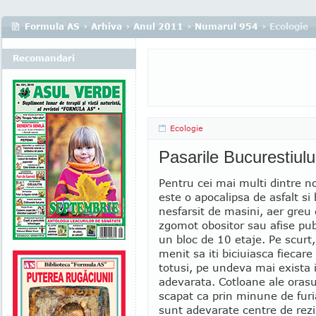
Formula AS
›
Arhiva
›
Anul 2011
›
Numarul 954
› Ecologie
Recomandari
Ecologie
Pasarile Bucurestiulu
Pentru cei mai multi dintre no
este o apocalipsa de asfalt si
nesfarsit de masini, aer greu 
zgomot obositor sau afise publ
un bloc de 10 etaje. Pe scurt,
menit sa iti biciuiasca fiecare
totusi, pe undeva mai exista 
adevarata. Cotloane ale orasu
scapat ca prin minune de furia
sunt adevarate centre de rezis