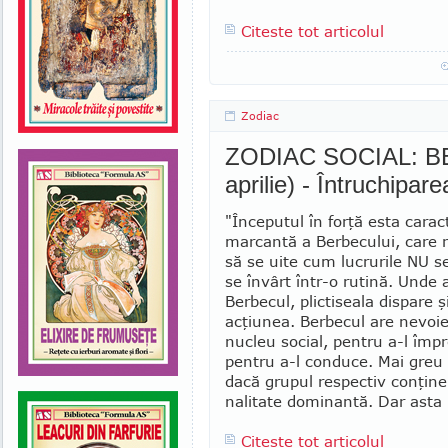
Citeste tot articolul
Zodiac
ZODIAC SOCIAL: BE
aprilie) - Întruchipare
"Începutul în forţă esta caract
marcantă a Berbecului, care 
să se uite cum lu­crurile NU 
se învârt într-o rutină. Unde 
Berbecul, plictiseala dispare ş
acţiunea. Berbecul are nevoi
nucleu social, pentru a-l împ
pentru a-l conduce. Mai greu 
dacă grupul respectiv conţine
na­litate dominantă. Dar asta
Citeste tot articolul