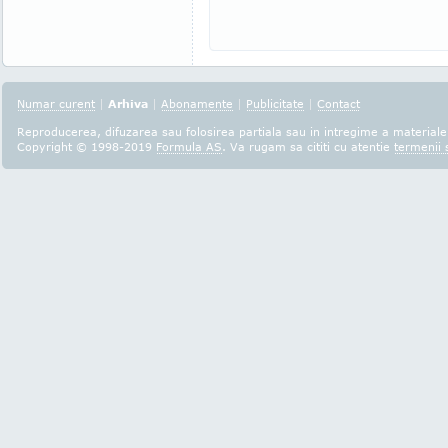
Numar curent
|
Arhiva
|
Abonamente
|
Publicitate
|
Contact
Reproducerea, difuzarea sau folosirea partiala sau in intregime a materialel
Copyright © 1998-2019
Formula AS
. Va rugam sa cititi cu atentie
termenii s