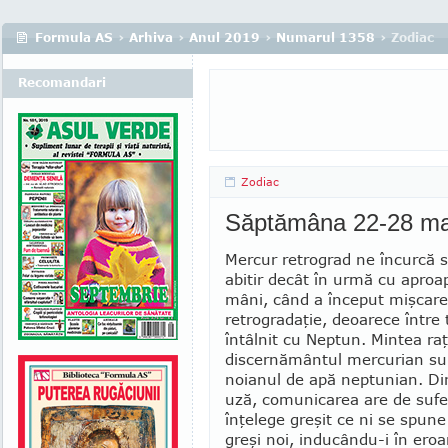
Formula AS
›
Arhiva
›
Anul 2019
›
Numarul 1358
› Zodiac
Recomandari
Zodiac
Săptămâna 22-28 ma
Mercur retrograd ne încurcă s
abitir decât în urmă cu aproap
mâni, când a început mişcar
retrogradaţie, deoarece între
întâlnit cu Neptun. Mintea ra­ţ
discernământul mercurian sun
noianul de apă neptunian. Di
uză, comunicarea are de sufe
înţelege greşit ce ni se spun
greşi noi, inducân­du-i în eroar