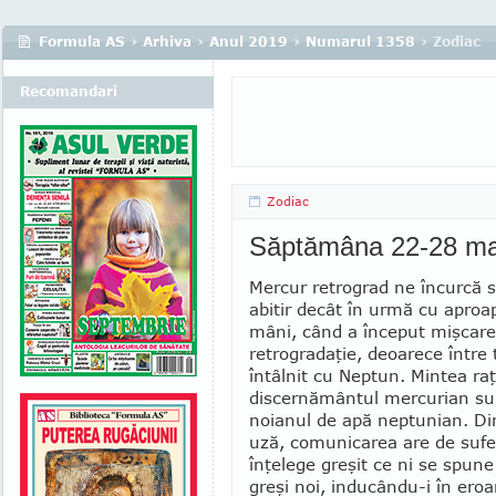
Formula AS
›
Arhiva
›
Anul 2019
›
Numarul 1358
› Zodiac
Recomandari
Zodiac
Săptămâna 22-28 ma
Mercur retrograd ne încurcă s
abitir decât în urmă cu aproap
mâni, când a început mişcar
retrogradaţie, deoarece între
întâlnit cu Neptun. Mintea ra­ţ
discernământul mercurian sun
noianul de apă neptunian. Di
uză, comunicarea are de sufe
înţelege greşit ce ni se spun
greşi noi, inducân­du-i în eroar