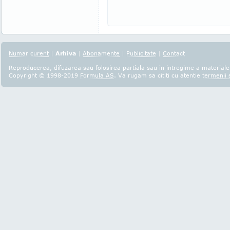
Numar curent
|
Arhiva
|
Abonamente
|
Publicitate
|
Contact
Reproducerea, difuzarea sau folosirea partiala sau in intregime a materialel
Copyright © 1998-2019
Formula AS
. Va rugam sa cititi cu atentie
termenii s