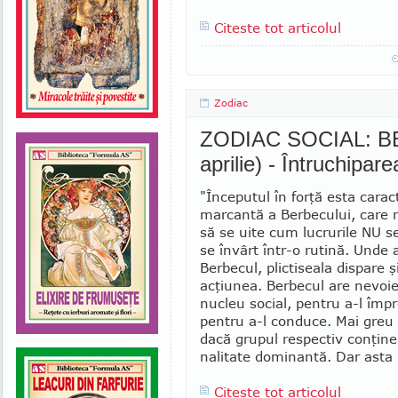
Citeste tot articolul
Zodiac
ZODIAC SOCIAL: BE
aprilie) - Întruchipare
"Începutul în forţă esta caract
marcantă a Berbecului, care 
să se uite cum lu­crurile NU 
se învârt într-o rutină. Unde 
Berbecul, plictiseala dispare ş
acţiunea. Berbecul are nevoi
nucleu social, pentru a-l împ
pentru a-l conduce. Mai greu 
dacă grupul respectiv conţine
na­litate dominantă. Dar asta
Citeste tot articolul