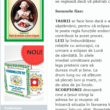
se reglează dacă vă păstraţi c
Semnele fixe:
TAURII
ar face bine dacă s-a
săptămânii, pentru că eclipsa
le poate regla funcţiile endo
contribuie la acest proces.
LEII
îşi îmbunătăţesc
relaţiile cu antu­rajul, ca
urmare a eclipsei de Lună
de sâm­bătă. În zilele
imediat următoare puteţi
lega prietenii care să
dureze mult şi bine. La
drum lung nu vă sfătuim
să plecaţi luni şi marţi, ci
de-abia de joi în­colo.
SCORPIONII
descoperă
cine a ţesut in­trigi la
adresa lor şi reuşesc să
întoarcă si­tuaţia în favoarea 
Publicitate
inamic într-un aliat. Proiectel