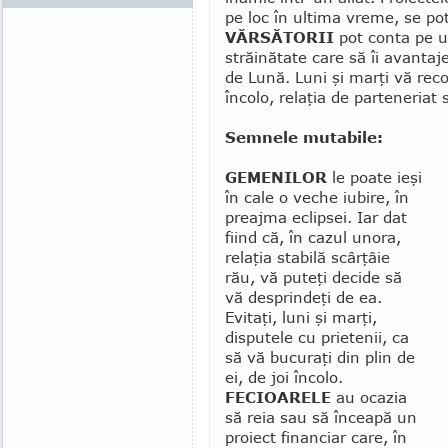
pe loc în ultima vreme, se pot
VĂRSĂTORII
pot conta pe un
străinătate care să îi avantaj
de Lună. Luni şi marţi vă rec
încolo, relaţia de parteneriat 
Semnele mutabile:
GEMENILOR
le poate ieşi
în cale o veche iubire, în
preajma eclipsei. Iar dat
fiind că, în cazul unora,
relaţia stabilă scârţâie
rău, vă puteţi decide să
vă desprindeţi de ea.
Evitaţi, luni şi marţi,
disputele cu prietenii, ca
să vă bucuraţi din plin de
ei, de joi încolo.
FECIOARELE
au ocazia
să reia sau să în­ceapă un
proiect financiar care, în