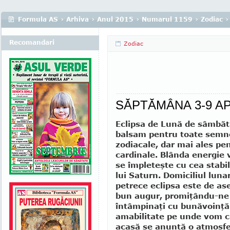
Formula AS
›
Arhiva
›
Anul 2015
›
Numarul 1159
›
Zodiac
›
Recomandari
Zodiac
SĂPTĂMÂNA 3-9 AP
Eclipsa de Lună de sâmbăt
bal­sam pentru toate semn
zodiacale, dar mai ales pe
cardinale. Blânda energie v
se împleteşte cu cea stabi
lui Saturn. Domiciliul luna
petrece eclipsa este de a
bun augur, promiţându-ne 
în­tâmpinaţi cu bunăvoinţă
amabilitate pe unde vom că
acasă se anunţă o atmosfe