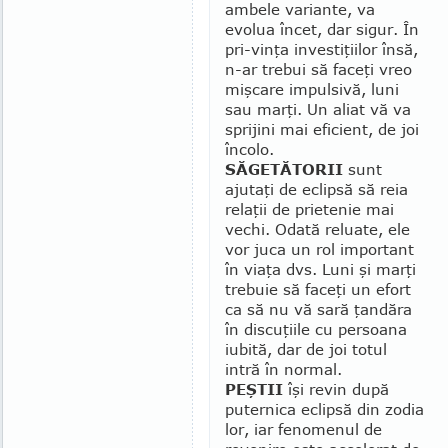
ambele variante, va
evolua încet, dar sigur. În
pri-vinţa investiţiilor însă,
n-ar trebui să faceţi vreo
mişcare impulsivă, luni
sau marţi. Un aliat vă va
sprijini mai eficient, de joi
încolo.
SĂGETĂTORII
sunt
ajutaţi de eclipsă să reia
relaţii de prietenie mai
vechi. Odată reluate, ele
vor juca un rol important
în viaţa dvs. Luni şi marţi
trebuie să faceţi un efort
ca să nu vă sară ţandăra
în discuţiile cu persoana
iubită, dar de joi totul
intră în normal.
PEŞTII
îşi revin după
puternica eclipsă din zodia
lor, iar fenomenul de