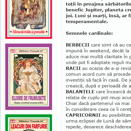
to­ţii în preajma sărbători
benefic Jupiter, planeta cr
joi. Luni şi marţi, însă, ar 
temperamentale.
Semnele cardinale:
BERBECII
care simt că au ce
impună în weekend, decât la 
aduce mai multă claritate în pa
unde pot fi adoptate re­guli m
RACII
au ocazia de a-şi revizu
comun acord cum să procedeze
investiţii să facă în casă. De 
crească, după o perioadă de a
BALANŢELE
care încearcă de
relaţia de cuplu pot reuşi acu
Chiar dacă partenerul va mai o
în considerare ceea ce îi ce­reţ
CAPRICORNII
au posibilitat
urma eclipsei de Lună de sâm
repe­de, deoarece deschiderea 