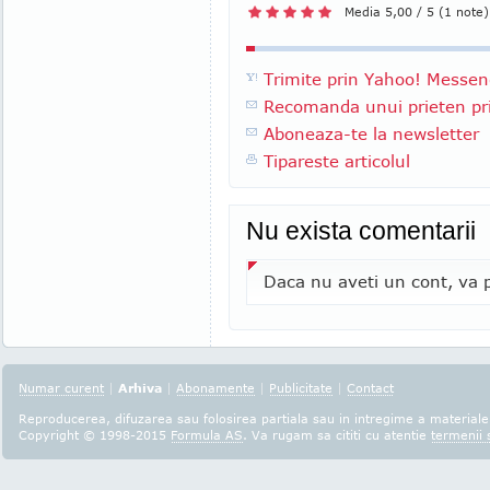
Media 5,00 / 5 (1 note)
Trimite prin Yahoo! Messen
Recomanda unui prieten pri
Aboneaza-te la newsletter
Tipareste articolul
Nu exista comentarii
Daca nu aveti un cont, va p
Numar curent
|
Arhiva
|
Abonamente
|
Publicitate
|
Contact
Reproducerea, difuzarea sau folosirea partiala sau in intregime a materialel
Copyright © 1998-2015
Formula AS
. Va rugam sa cititi cu atentie
termenii s