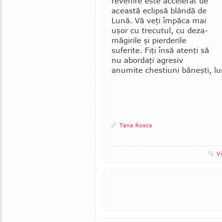
revenire este ac­celerat de
această eclipsă blândă de
Lună. Vă veţi împăca mai
uşor cu trecutul, cu de­za­
măgirile şi pierderile
suferite. Fiţi însă atenţi să
nu abordaţi agresiv
anumite chestiuni băneşti, lun
Tana Rosca
V