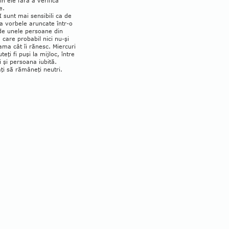
 în ele fără a verifica
e.
I
sunt mai sensibili ca de
la vor­­bele aruncate într-o
e unele per­soa­ne din
, care probabil nici nu-şi
ma cât îi rănesc. Miercuri
uteţi fi puşi la mij­loc, între
i şi persoana iubită.
ţi să ră­mâ­neţi neutri.