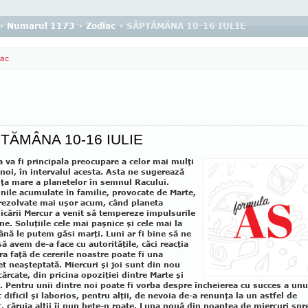
›
Numarul 1173
›
Zodiac
› SĂPTĂMÂNA 10-16 IULIE
iac
TĂMÂNA 10-16 IULIE
a va fi principala preocupare a celor mai mulţi
 noi, în intervalul acesta. As­ta ne sugerează
ţa mare a planetelor în sem­nul Racului.
nile acumulate în familie, pro­vo­cate de Marte,
 rezolvate mai uşor acum, când pla­neta
cării Mercur a venit să tempereze impulsurile
ne. Soluţiile cele mai paşnice şi cele mai la
nă le putem găsi marţi. Luni ar fi bine să ne
să avem de-a face cu autorităţile, căci reacţia
ra faţă de cererile noastre poate fi una
t neaşteptată. Miercuri şi joi sunt din nou
cărcate, din pricina opoziţiei dintre Mar­te şi
. Pentru unii dintre noi poate fi vorba despre încheierea cu succes a unu
 dificil şi laborios, pentru alţii, de nevoia de-a renunţa la un astfel de
t, căruia alţii îi pun beţe-n roate. Lu­na nouă din noaptea de miercuri spr