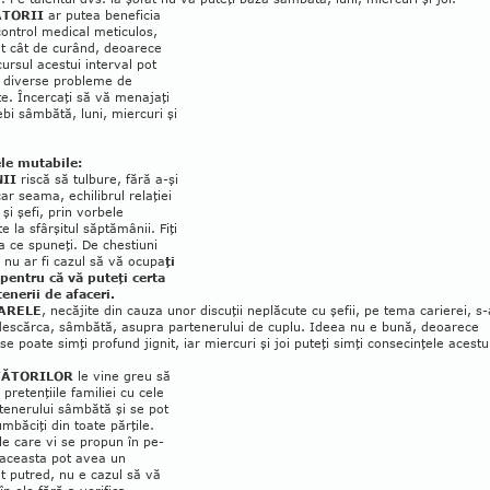
TORII
ar putea beneficia
ontrol medical meticulos,
at cât de curând, deoarece
ursul acestui in­ter­val pot
 diverse probleme de
e. Încercaţi să vă menajaţi
bi sâmbătă, luni, miercuri şi
e mutabile:
II
riscă să tulbure, fără a-şi
ar seama, echilibrul relaţiei
i şi şefi, prin vorbele
e la sfârşitul săptămânii. Fiţi
la ce spuneţi. De chestiuni
 nu ar fi cazul să vă ocupa
ţi
pentru că vă puteţi certa
e­nerii de afaceri.
ARELE
, necăjite din cauza unor dis­cu­ţii neplăcute cu şefii, pe tema carierei, s-
 descărca, sâmbătă, asupra partenerului de cuplu. Ideea nu e bună, deoarece
se poate simţi profund jignit, iar miercuri şi joi puteţi simţi consecinţele acestu
TĂTORILOR
le vine greu să
pretenţiile familiei cu cele
tenerului sâmbătă şi se pot
umbăciţi din toate păr­ţile.
le care vi se propun în pe­
 aceasta pot avea un
t putred, nu e cazul să vă