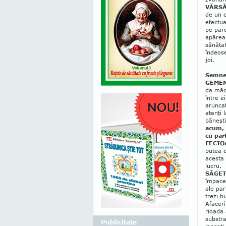
VĂRSĂ
de un c
efectu
pe parc
apărea
sănătat
îndeose
joi.
Semnel
GEMEN
da mă­c
între e
aruncat
atenţi 
băneşti
acum, 
cu part
FECIO
pu­tea
acesta 
lucru.
SĂGE
împace 
ale par
trezi b
Afaceri
rioa­da
substra
Publicitate