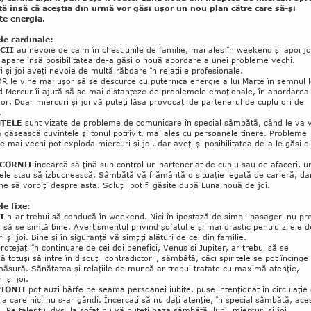
ată însă că aceştia din urmă vor găsi uşor un nou plan către care să-şi
te energia.
e cardinale:
CII
au nevoie de calm în chestiunile de familie, mai ales în weekend şi apoi joi
 apare însă posibilitatea de-a găsi o nouă abordare a unei probleme vechi.
i şi joi aveţi nevoie de multă răbdare în relaţiile profesionale.
 le vine mai uşor să se descurce cu puternica energie a lui Marte în semnul l
 Mercur îi ajută să se mai dis­tan­ţeze de problemele emoţionale, în abordarea
ilor. Doar miercuri şi joi vă puteţi lăsa provocaţi de partenerul de cuplu ori de
.
ŢELE
sunt vizate de probleme de comunicare în special sâmbătă, când le va 
 găsească cuvintele şi tonul po­trivit, mai ales cu persoanele tinere. Pro­ble­me
le mai vechi pot exploda miercuri şi joi, dar aveţi şi posibilitatea de-a le găsi o
CORNII
încearcă să ţină sub control un parteneriat de cuplu sau de afaceri, u
tele stau să izbucnească. Sâmbătă vă frământă o situaţie legată de carieră, da
ne să vorbiţi despre asta. Soluţii pot fi găsite după Luna nouă de joi.
e fixe:
I
n-ar trebui să conducă în week­end. Nici în ipostază de simpli pasageri nu pr
să se simtă bine. Avertismentul privind şofatul e şi mai drastic pentru zilele d
i şi joi. Bine şi în siguranţă vă simţiţi alături de cei din familie.
protejaţi în continuare de cei doi benefici, Venus şi Jupiter, ar trebui să se
ă totuşi să intre în discuţii contra­dic­torii, sâm­bătă, căci spiritele se pot încinge
ă­sură. Sănătatea şi relaţiile de muncă ar tre­bui tratate cu maximă atenţie,
 şi joi.
IONII
pot auzi bârfe pe seama per­soanei iubite, puse intenţionat în circu­laţie
a la care nici nu s-ar gândi. În­cercaţi să nu daţi atenţie, în special sâmbătă, ace
i. Pe talentul dvs. la şofat nu vă puteţi baza sâmbătă, luni, miercuri şi joi.