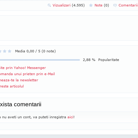
Vizualizari
(4.595)
Note
(
0
)
Comentari
Media 0,00 / 5 (0 note)
2,88 %
Popularitate
ite prin Yahoo! Messenger
manda unui prieten prin e-Mail
eaza-te la newsletter
reste articolul
xista comentarii
 nu aveti un cont, va puteti inregistra
aici
!