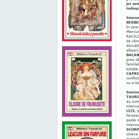
joi ar
îndrep
Semnel
BERBE
în care
Miercur
RACILOR
de când
discuţi
afaceri
BALAN
greu să
familia
soluţie.
CAPRI
conflic
nu e bi
Semnel
TAURI
au cum 
miercur
LEII
, 
fereasc
peste m
miercuri
SCORP
ci­ne­v
zvo­nur