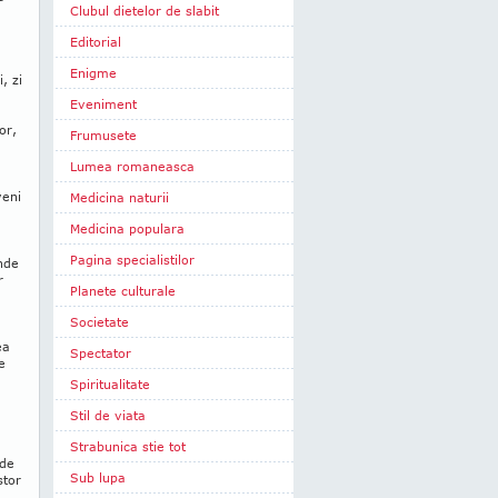
Clubul dietelor de slabit
Editorial
Enigme
, zi
Eveniment
or,
Frumusete
Lumea romaneasca
veni
Medicina naturii
Medicina populara
Pagina specialistilor
nde
r
Planete culturale
Societate
ea
Spectator
e
Spiritualitate
Stil de viata
Strabunica stie tot
 de
Sub lupa
stor