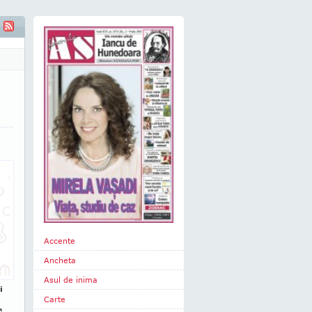
Accente
Ancheta
Asul de inima
i
Carte
e