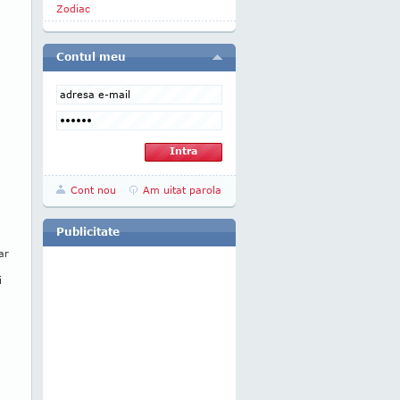
Zodiac
Contul meu
Cont nou
Am uitat parola
Publicitate
ar
i