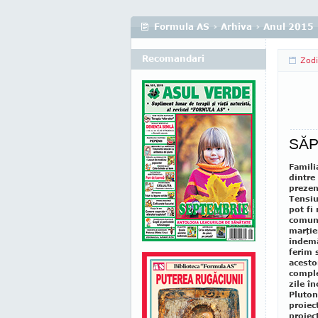
Formula AS
›
Arhiva
›
Anul 2015
Recomandari
Zod
SĂP
Famili
dintre
prezen
Tensiu
pot fi
comuni
marţie
îndemâ
ferim 
acesto
comple
zile în
Pluton
proiect
proiec