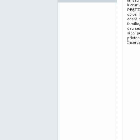
lansaţi
lucruril
PEŞTI
obicei 
doară d
familie
dau sea
şi joi p
prieten
Încerca