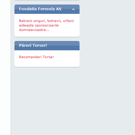
Fundatia Formula AS
Batranii singuri, bolnavii, orfanii
asteapta sponsorizarile
dumneavoastra...
Păreri Torser!
Recomandari Torser