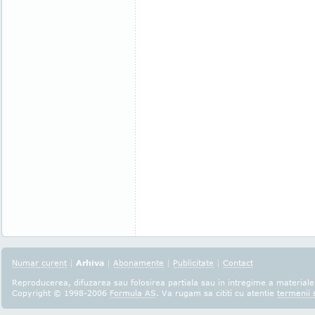
Numar curent
|
Arhiva
|
Abonamente
|
Publicitate
|
Contact
Reproducerea, difuzarea sau folosirea partiala sau in intregime a materialel
Copyright © 1998-2006
Formula AS
. Va rugam sa cititi cu atentie
termenii s