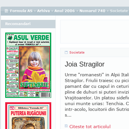
Formula AS
›
Arhiva
›
Anul 2006
›
Numarul 740
› Societate
Recomandari
Societate
Joia Stragilor
Urme "romanesti" in Alpii Itali
Stragilor. Friulii traiesc cu pi
pamant dar cu capul in ceturi
pline de duhuri si puteri invizi
Vrajitoarelor. Un platou sidefi
unui munte urias: Tenchia. C
intr-acolo, locuitorii din Sutri
s...
Citeste tot articolul