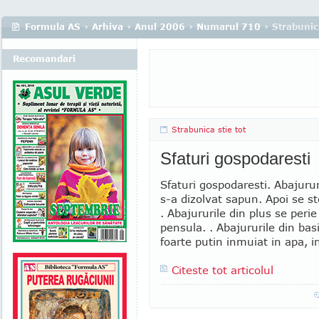
Formula AS
›
Arhiva
›
Anul 2006
›
Numarul 710
› Strabunica
Recomandari
Strabunica stie tot
Sfaturi gospodaresti
Sfaturi gospodaresti. Abajurur
s-a dizolvat sapun. Apoi se st
. Abajururile din plus se peri
pensula. . Abajururile din bas
foarte putin inmuiat in apa, in
Citeste tot articolul