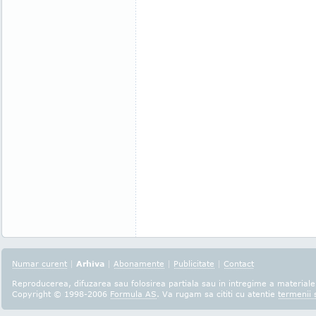
Numar curent
|
Arhiva
|
Abonamente
|
Publicitate
|
Contact
Reproducerea, difuzarea sau folosirea partiala sau in intregime a materialel
Copyright © 1998-2006
Formula AS
. Va rugam sa cititi cu atentie
termenii s