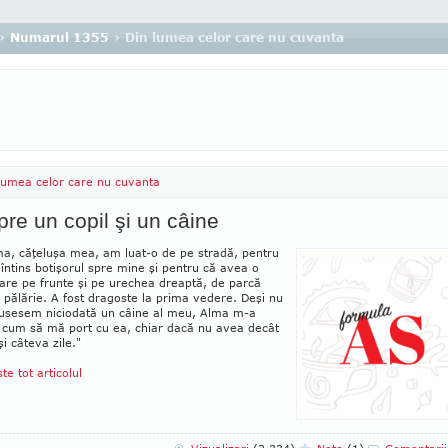
›
Numarul 1355
› Din lumea celor care nu cuvanta
lumea celor care nu cuvanta
re un copil şi un câine
a, căţeluşa mea, am luat-o de pe stra­dă, pentru
 întins botişorul spre mine şi pentru că avea o
are pe frunte şi pe urechea dreaptă, de parcă
 pălărie. A fost dragoste la prima vedere. Deşi nu
u­se­sem niciodată un câine al meu, Alma m-a
t cum să mă port cu ea, chiar dacă nu avea decât
şi câteva zile."
ste tot articolul