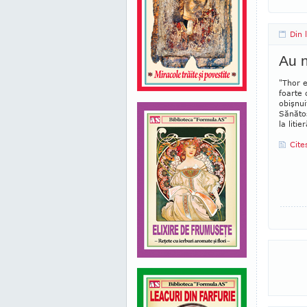
Din 
Au n
"Thor e
foarte 
obişnui
Sănătos
la litie
Cite