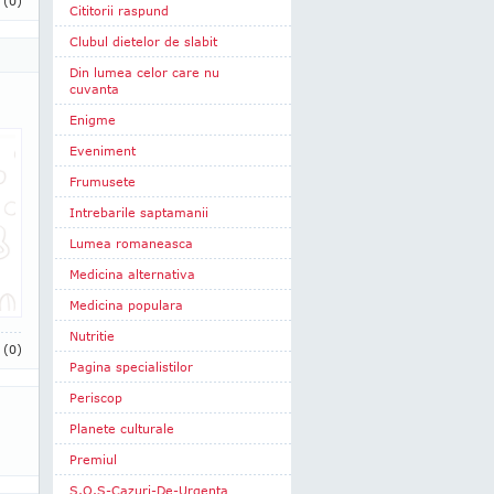
i
(0)
Cititorii raspund
Clubul dietelor de slabit
Din lumea celor care nu
cuvanta
Enigme
Eveniment
Frumusete
Intrebarile saptamanii
Lumea romaneasca
Medicina alternativa
Medicina populara
Nutritie
i
(0)
Pagina specialistilor
Periscop
Planete culturale
Premiul
S.O.S-Cazuri-De-Urgenta