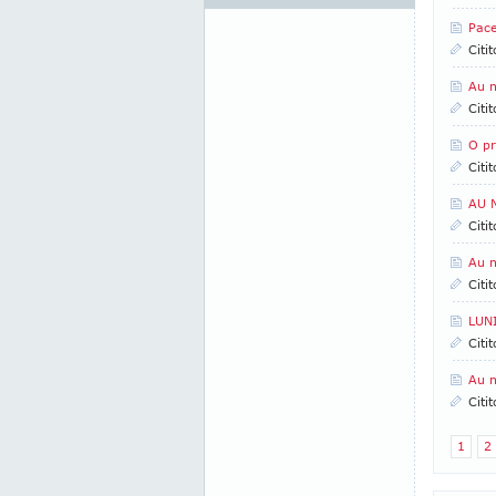
Pace
Citi
Au n
Citi
O pr
Citi
AU 
Citi
Au n
Citi
LUN
Citi
Au n
Citi
1
2