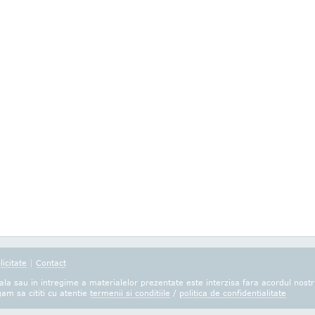
licitate
|
Contact
la sau in intregime a materialelor prezentate este interzisa fara acordul nostr
gam sa cititi cu atentie
termenii si conditiile
/
politica de confidentialitate