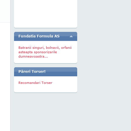
Fundatia Formula AS
Batranii singuri, bolnavii, orfanii
asteapta sponsorizarile
dumneavoastra...
Păreri Torser!
Recomandari Torser