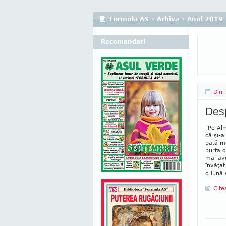
Formula AS
›
Arhiva
›
Anul 2019
Recomandari
Din 
Desp
"Pe Alm
că şi-a
pată m
purta o
mai av
învăţa
o lună 
Cite