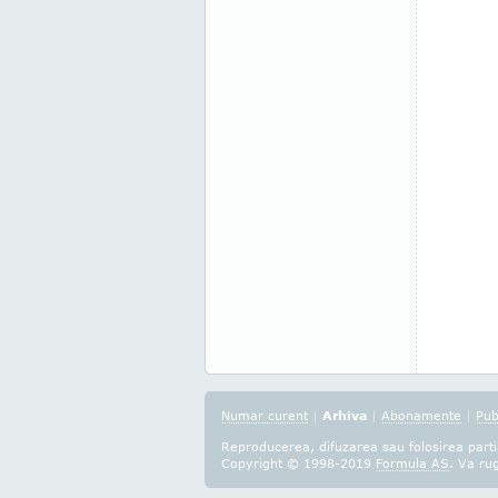
Numar curent
|
Arhiva
|
Abonamente
|
Pub
Reproducerea, difuzarea sau folosirea partia
Copyright © 1998-2019
Formula AS
. Va ru