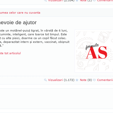
Vizualizari
(2.334)
Note
(1)
Comentari
lumea celor care nu cuvanta
evoie de ajutor
ste un motănel-puiuţ tigrat, în vârstă de 6 luni,
cuminte, inteligent, care toarce tot timpul. Este
t cu alte pisici, doarme ca un copil făcut colac.
, depa­razitat intern şi extern, vaccinat, obişnuit
ră."
ste tot articolul
Vizualizari
(1.172)
Note
(0)
Comentari