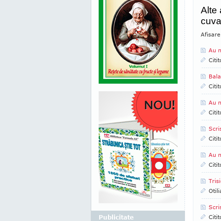
Alte
cuva
Afisar
Au n
Citi
Bala
Citi
Au n
Citi
Scr
Citi
Au n
Citi
Tris
Otil
Scri
Publicitate
Citi