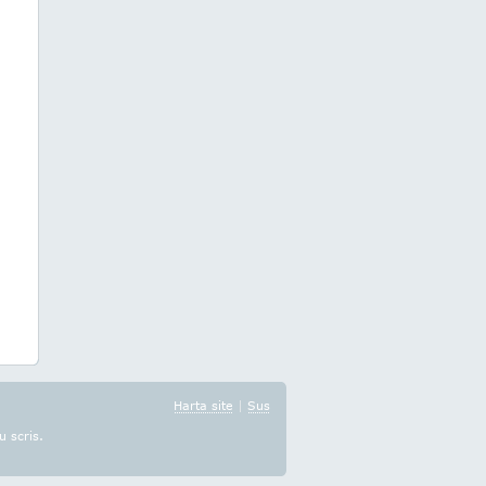
Harta site
|
Sus
u scris.