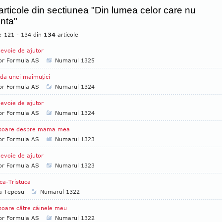
 articole din sectiunea "Din lumea celor care nu
nta"
e: 121 - 134 din
134
articole
evoie de ajutor
tor Formula AS
Numarul 1325
da unei maimuţici
tor Formula AS
Numarul 1324
evoie de ajutor
tor Formula AS
Numarul 1324
isoare despre mama mea
tor Formula AS
Numarul 1323
evoie de ajutor
tor Formula AS
Numarul 1323
ica-Tristuca
ia Teposu
Numarul 1322
soare către câinele meu
tor Formula AS
Numarul 1322