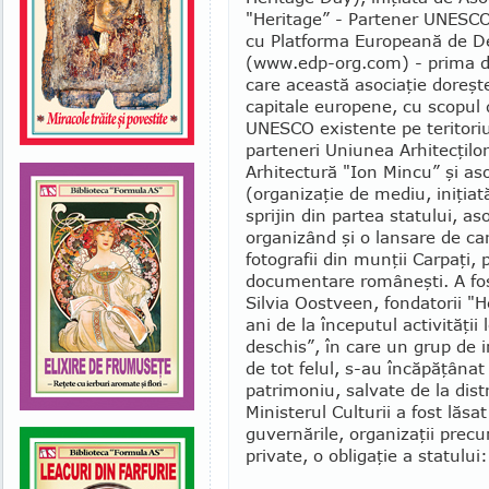
"Heritage” - Partener UNESC
cu Platforma Europeană de De
(www.edp-org.com) - prima din
care această asociaţie doreşt
capitale europene, cu scopul 
UNESCO exis­tente pe teritor
parteneri Uniunea Arhitecţilo
Arhitectură "Ion Mincu” şi a
(organizaţie de mediu, ini­ţia
sprijin din partea statului, as
orga­nizând şi o lansare de ca
fotografii din munţii Carpaţi, 
documentare româneşti. A fost
Silvia Oostveen, fondatorii "
ani de la începutul activităţi
deschis”, în care un grup de in
de tot felul, s-au încăpăţânat
patrimoniu, salvate de la di
Ministerul Culturii a fost lăsat
guvernările, organi­zaţii prec
private, o obligaţie a statului