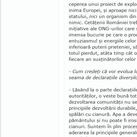
ceperea unui proiect de explo
inima Europei, şi aproape nic
statului, nici un organism di
nimic. Cetăţenii Româ­niei tr
iniţiative ale ONG-urilor care
imensa bucurie pe care o prod
entuziasmul şi energiile celo
inferioară puterii prieteniei, să
totul pierdut, atâta timp cât 
fiecare an susţi­nătorilor celo
-
Cum credeţi că vor evolua lu
seama de declaraţiile diverşil
- Lăsând la o parte declaraţii
autorităţilor, o veste bună to
dezvoltarea comunităţii nu s
principiile dezvoltării durabile
spălări cu cianură. Apa a dev
pământului şi nu poate fi iros
cianuri. Suntem în plin proce
aderarea la principiile generale