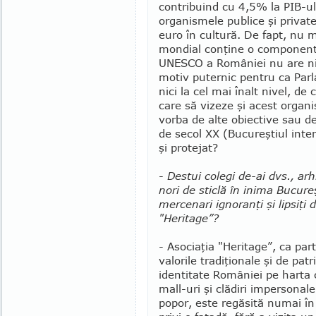
contribuind cu 4,5% la PIB-ul
organismele publice şi privat
euro în cultură. De fapt, nu 
mondial conţine o componentă
UNESCO a României nu are nic
motiv puternic pentru ca Parl
nici la cel mai înalt nivel, d
care să vizeze şi acest organ
vorba de alte obiective sau d
de secol XX (Bucureştiul inter
şi protejat?
-
Destui colegi de-ai dvs., arhi
nori de sticlă în inima Bucu­reş
mercenari ignoranţi şi lip­siţi 
"He­ritage”?
- Asociaţia "Heritage”, ca pa
valorile tradiţionale şi de pat
identitate României pe harta 
mall-uri şi clădiri impersonale
popor, este regăsită numai î