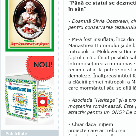
"Până ce statul se dezmeti
în sân”
-
Doamnă Silvia Oostveen, cin
pentru conservarea tezaurulu
- Mi-a fost insuflată, încă din 
Mânăstirea Humorului şi de bun
mitropolit al Moldovei şi Bu­c
faptului că a făcut posi­bilă s
înfrumu­seţarea a numeroase b
regimul aflat la putere nu şti
demoleze, Înaltpreasfinţitul 
a clădirii primei mitropolii a
care mormântul său se află lâ
-
Asociaţia "Heritage” şi-a pr
moştenire românească. Este p
atractiv pentru un ONG? De ce
- Chiar dacă iniţiem
proiecte care ar trebui să
Publicitate