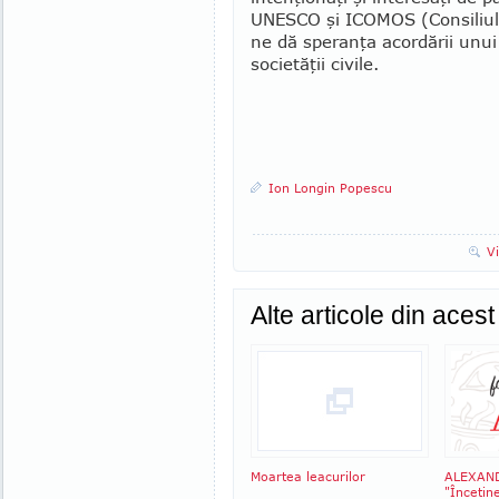
UNESCO şi ICOMOS (Consiliul 
ne dă speranţa acordării unui s
societăţii civile.
Ion Longin Popescu
V
Alte articole din aces
Moartea leacurilor
ALEXAND
"Încetin