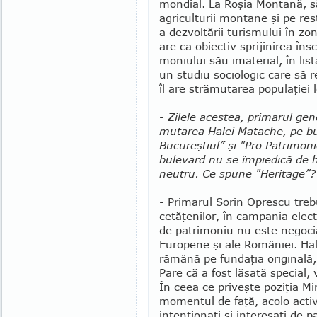
mondial. La Roşia Montană, 
agriculturii montane şi pe re
a dezvoltării turismului în zo
are ca obiec­tiv sprijinirea îns
moniului său imaterial, în l
un studiu sociologic care să r
îl are strămutarea popu­laţiei
-
Zilele acestea, primarul gen
mutarea Halei Matache, pe bucă
Bucureştiul” şi "Pro Patri­mo­n
bulevard nu se împie­dică de h
neutru. Ce spune "Heritage”?
- Primarul Sorin Oprescu treb
cetăţenilor, în campania elect
de patrimoniu nu este ne­goci
Europene şi ale României. Ha
rămână pe fundaţia originală, 
Pare că a fost lăsată special
În ceea ce priveşte poziţia Min
momentul de faţă, acolo activ
intenţionaţi şi interesaţi de 