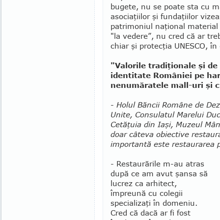
bugete, nu se poate sta cu mâi
asociaţiilor şi fundaţiilor vize
patrimoniul naţional material ş
"la vedere”, nu cred că ar tre
chiar şi protecţia UNESCO, în 
"Valorile tradiţionale şi d
identitate României pe hart
nenumăratele mall-uri şi c
-
Holul Băncii Române de Dez
Unite, Consulatul Marelui Du
Cetăţuia din Iaşi, Muzeul Mân
doar câteva obiective restau
importantă este restaurarea 
- Restaurările m-au atras
după ce am avut şansa să
lucrez ca arhitect,
împreună cu colegii
specializaţi în domeniu.
Cred că dacă ar fi fost