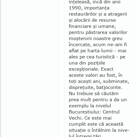
înţeleasă, încă din anii
1990, importanţa
restaurărilor şi a atragerii
şi alocării de resurse
financiare şi umane,
pentru păstrarea valo­rilor
moştenirii noastre greu
încercate, acum ne-am fi
aflat pe harta lumii - mai
ales pe cea turistică - pe
una din poziţiile
excepţionale. Exact
aceste valori au fost, în
toţi aceşti ani, subminate,
dispreţuite, batjocorite.
Nu trebuie să căutăm
prea mult pentru a da un
exem­plu la nivelul
Bucureştiului: Centrul
Vechi. Ce este mai
cumplit este că această
situaţie o întâlnim la nive­
lul întregii ţări.