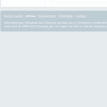
Numar curent
|
Arhiva
|
Abonamente
|
Publicitate
|
Contact
Reproducerea, difuzarea sau folosirea partiala sau in intregime a materialel
Copyright © 1998-2012
Formula AS
. Va rugam sa cititi cu atentie
termenii s