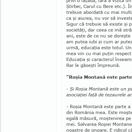
privi o faţadă, fără a vizita 
Ştirbei, Carul cu Bere etc.). Î
trebuie abordată cu mai multă 
ca şi aiurea, nu vor să invest
Sigur că trebuie să existe şi 
societăţi, dar ceea ce mă str
ani, este de ce nu se doreşte
am putea iubi şi cum ar putea f
urmă, edu­caţia este totul. Uni
mea vin cu mai puţin respect 
Educaţia şi caracterul înseam
Rar le găseşti împreună.
"Roşia Montană este part
-
Şi Roşia Montană este un pa
asociaţiei faţă de tezaurele a
- Roşia Montană este parte a f
din România mea. Este moşteni
egală măsură, moştenirea pe ca
mei. Salvarea Roşiei Montane 
noastre de onoare. E ridicol 