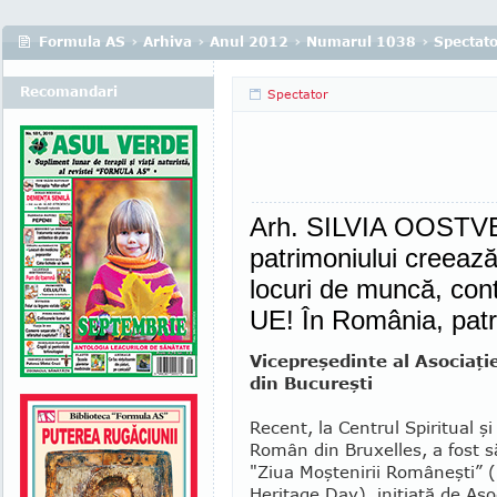
Formula AS
›
Arhiva
›
Anul 2012
›
Numarul 1038
›
Spectato
Recomandari
Spectator
Arh. SILVIA OOSTVEE
patrimoniului creează
locuri de muncă, cont
UE! În România, patr
Vicepreşedinte al Asociaţi
din Bucureşti
Recent, la Centrul Spiritual şi
Român din Bruxelles, a fost s
"Ziua Moş­te­­nirii Româneşti
Heritage Day), iniţiată de Aso