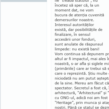
fie "treaba statului”, nu
încetez să sper că, la un
moment dat, ne vom
bucura de atenţia cuvenită
demersurilor noastre.
Interesul autorităţilor
există, dar posibilităţile de
finalizare, în sensul
accesării unor fonduri,
sunt anu­late de răspunsul
limpede: nu există bani!
Vom con­tinua să depunem pr
altul ar fi impactul, mai ales î
noastră, s-ar afla şi siglele min
(primăriile) care ar trebui să
care o reprezintă. Ştiu multe
niciodată nu am putut aştepta
de la sine. Me­reu am făcut c
spec­tator. Secretul a fost că,
arhitectură, "Arhitectural” şi 
cu ONG-ul, adică noi am fost d
"Heritage”, prin munca şi ata
noştri. Până ce statul se dez