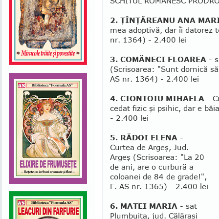
SCHI­TUL ROMÂNESC PRODROMU
2. ŢÎNŢĂREANU ANA MAR
mea adoptivă, dar îi da­torez t
nr. 1364) - 2.400 lei
3. COMĂNECI FLOAREA
- s
(Scrisoarea: "Sunt dornică să
AS nr. 1364) - 2.400 lei
4. CIONTOIU MIHAELA
- C
cedat fizic şi psihic, dar e bă
- 2.400 lei
5. RĂDOI ELENA
-
Curtea de Argeş, Jud.
Argeş (Scrisoarea: "La 20
de ani, are o curbură a
coloanei de 84 de grade!",
F. AS nr. 1365) - 2.400 lei
6. MATEI MARIA
- sat
Plumbuita, jud. Că­lă­raşi