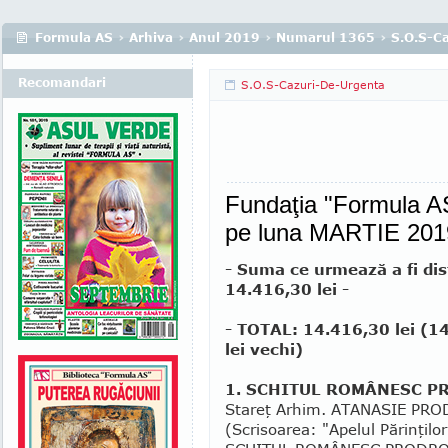
Formula AS
›
Arhiva
›
Anul 2019
›
Numarul 1365
›
S.O.S-C
Recomandari
S.O.S-Cazuri-De-Urgenta
Fundaţia "Formula AS"
pe luna MARTIE 201
- Suma ce urmează a fi dis
14.416,30 lei -
- TOTAL: 14.416,30 lei (1
lei vechi)
1. SCHITUL ROMÂNESC 
Stareţ Arhim. ATANASIE PR
(Scri­soarea: "Apelul Părinţilo