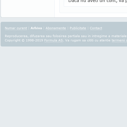
Daca nu aveti un cont, va p
Numar curent
|
Arhiva
|
Abonamente
|
Publicitate
|
Contact
Reproducerea, difuzarea sau folosirea partiala sau in intregime a materialel
Copyright © 1998-2019
Formula AS
. Va rugam sa cititi cu atentie
termenii s