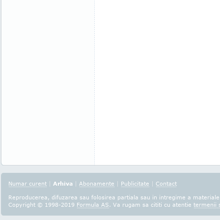
Numar curent
|
Arhiva
|
Abonamente
|
Publicitate
|
Contact
Reproducerea, difuzarea sau folosirea partiala sau in intregime a materialel
Copyright © 1998-2019
Formula AS
. Va rugam sa cititi cu atentie
termenii s