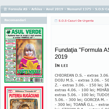
Formula AS
›
Arhiva
›
Anul 2019
›
Numarul 1375
›
S.O.S-C
Recomandari
S.O.S-Cazuri-De-Urgenta
Fundaţia "Formula AS
2019
ÎN LEI
CHIOREAN D.S. - extras 3.06.
DOIU M.S. - extras 3.06. - 5
Z. - extras 3.06. - 150 lei; 
extras 4.06. - 100 lei; MIHĂI
extras 5.06. - 100 lei; TUDOS
5.06. - 300 lei; GOR­CEA M. -
- 300 lei; TOANĂ G.L. - extra