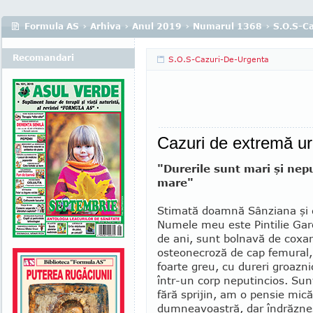
Formula AS
›
Arhiva
›
Anul 2019
›
Numarul 1368
›
S.O.S-C
Recomandari
S.O.S-Cazuri-De-Urgenta
Cazuri de extremă u
"Durerile sunt mari şi nep
mare"
Stimată doamnă Sânziana şi dr
Numele meu este Pintilie Gar
de ani, sunt bolnavă de coxar
osteonecroză de cap femural
foarte greu, cu dureri groaz­ni
într-un corp neputincios. Sun
fără sprijin, am o pensie mic
dumneavoastră, dar îndrăznesc