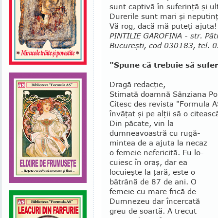
sunt captivă în suferinţă şi 
Durerile sunt mari şi nepu­tin
Vă rog, dacă mă puteţi ajuta!
PINTILIE GAROFINA - str. Pătr
Bucureşti, cod 030183, tel.
"Spune că trebuie să sufe
Dragă redacţie,
Stimată doamnă Sânziana Po
Citesc des revista "Formula 
învăţat şi pe alţii să o citeasc
Din păcate, vin la
dumneavoastră cu ru­gă­­
min­tea de a ajuta la ne­caz
o femeie nefe­ricită. Eu lo­
cuiesc în oraş, dar ea
locuieşte la ţară, este o
bătrână de 87 de ani. O
femeie cu mare frică de
Dumnezeu dar în­cer­cată
greu de soartă. A trecut