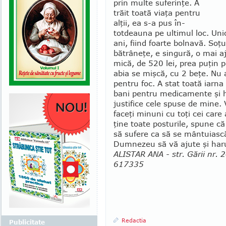
prin multe su­fe­rinţe. A
trăit toată viaţa pentru
alţii, ea s-a pus în­
totdeauna pe ultimul loc. Unic
ani, fiind foarte bolnavă. Soţu
bătrâneţe, e sin­gură, o mai a
mică, de 520 lei, prea puţin p
abia se mişcă, cu 2 beţe. Nu 
pentru foc. A stat toată iarna
bani pentru me­dicamente şi 
jus­tifice cele spuse de mine. 
faceţi minuni cu toţi cei ca­re
ţine toate pos­turile, spune c
să su­fere ca să se mântuiască
Dumnezeu să vă ajute şi harul
ALISTAR ANA - str. Gării nr. 
617335
Redactia
Publicitate