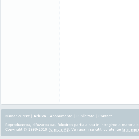
Numar curent
|
Arhiva
|
Abonamente
|
Publicitate
|
Contact
Reproducerea, difuzarea sau folosirea partiala sau in intregime a materialel
Copyright © 1998-2019
Formula AS
. Va rugam sa cititi cu atentie
termenii s