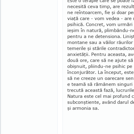
Este o terapie care se poate f
necesită ceva timp, are re­zu
ne reîntoarcem, fie şi doar pe
viaţă care - vom vedea - are 
psihică. Con­cret, vom urmări
ieşim în natu­ră, plimbându-ne 
pentru a ne detensiona. Liniştea
montane sau a văilor râurilor 
temerile şi stările con­tra­dicto
anxietăţii. Pentru aceasta, 
două ore, care să ne ajute să
obişnuit, pliindu-ne psihic pe 
înconjurător. La început, este 
să ne creeze un oare­care sen
e teamă să rămânem singuri c
trecută această fază, lucruril
Natura este cel mai profund calm
subconştiente, având darul de
şi armonia sa.