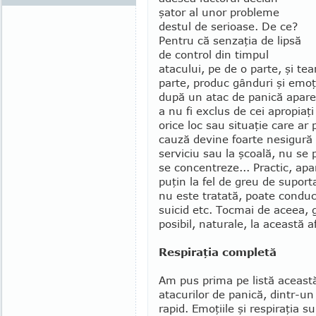
şator al unor probleme
destul de serioase. De ce?
Pen­tru că senzaţia de lipsă
de control din timpul
atacului, pe de o parte, şi te
parte, produc gânduri şi emoţ
după un atac de panică apare
a nu fi exclus de cei apropiaţi
orice loc sau situaţie care a
cauză devine foarte nesigură 
serviciu sau la şcoală, nu se po
se concentreze... Practic, apa
puţin la fel de greu de su­porta
nu este tra­tată, poate conduc
sui­cid etc. Tocmai de aceea, g
posibil, naturale, la această 
Respiraţia completă
Am pus prima pe listă această
atacurilor de panică, dintr-un
rapid. Emoţiile şi respiraţia 