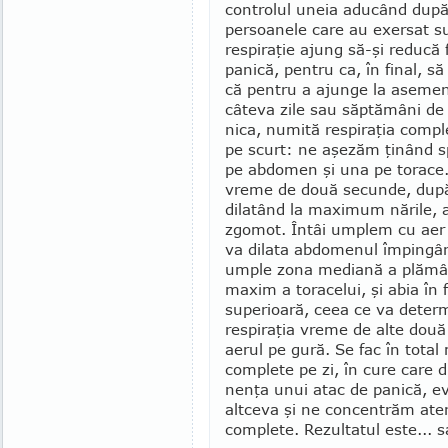
controlul uneia aducând după s
persoanele care au exersat suf
respiraţie ajung să-şi reducă f
panică, pentru ca, în final, s
că pentru a ajunge la asemen
câteva zile sau săptămâni de 
nica, numită respiraţia complet
pe scurt: ne aşezăm ţinând s
pe abdomen şi una pe torace.
vreme de două secunde, după
dilatând la maximum nările, aş
zgomot. Întâi umplem cu aer z
va dilata abdo­menul îm­ping
umple zona mediană a plămânil
maxim a toracelui, şi abia în
superioară, ceea ce va deter­m
respiraţia vreme de alte dou
aerul pe gură. Se fac în total
complete pe zi, în cure care 
nen­ţa unui atac de panică, e
altceva şi ne concentrăm aten­
complete. Rezultatul este... s