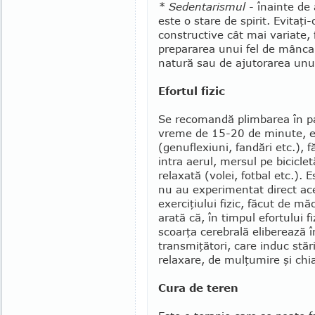
* Sedentarismul
- înainte de a 
este o stare de spirit. Evitaţ
constructive cât mai variate, 
pre­pa­ra­rea unui fel de mânc
natură sau de ajutorarea unui
Efortul fizic
Se recomandă plimbarea în pas 
vreme de 15-20 de minute, exe
(genuflexiuni, fan­dări etc.),
intra aerul, mersul pe biciclet
relaxată (volei, fotbal etc.).
nu au experimentat direct acest 
exerciţiului fizic, făcut de mă
arată că, în timpul efortului f
scoarţa cerebrală elibe­rează
trans­miţători, care in­duc stări
relaxare, de mulţu­mire şi chi
Cura de teren