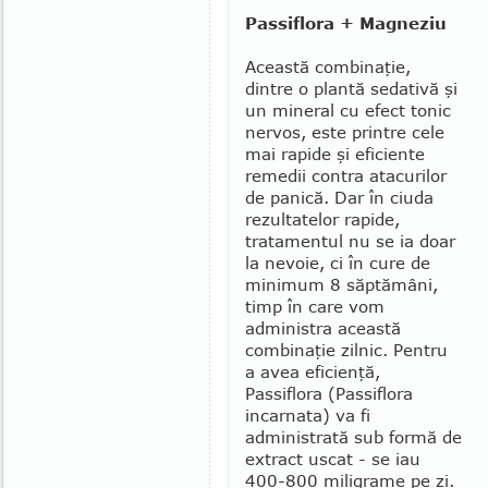
Passiflora + Magneziu
Această combinaţie,
dintre o plantă sedativă şi
un mineral cu efect tonic
nervos, este printre cele
mai rapide şi eficiente
remedii contra atacurilor
de panică. Dar în ciuda
rezultatelor rapide,
tratamentul nu se ia doar
la nevoie, ci în cure de
minimum 8 săptămâni,
timp în care vom
administra această
combinaţie zilnic. Pentru
a avea eficienţă,
Passiflora (Passiflora
incar­nata) va fi
administrată sub formă de
extract uscat - se iau
400-800 miligrame pe zi.