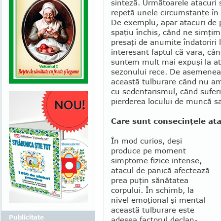
sinteză. Urmă­toarele atacuri
repetă unele circumstanţe în 
De exemplu, apar atacuri de 
spaţiu închis, când ne simţi
presaţi de anu­mite îndatoriri l
interesant faptul că vara, cân
suntem mult mai expuşi la at
sezonului rece. De asemenea,
această tulburare când nu am
cu sedenta­rismul, când sufe
pierderea locului de muncă sa
Care sunt consecinţele ata
În mod curios, deşi
produce pe moment
simptome fizice intense,
atacul de panică afectează
prea puţin sănătatea
corpului. În schimb, la
nivel emoţional şi mental
această tulburare este
Publicitate
adesea factorul declan­