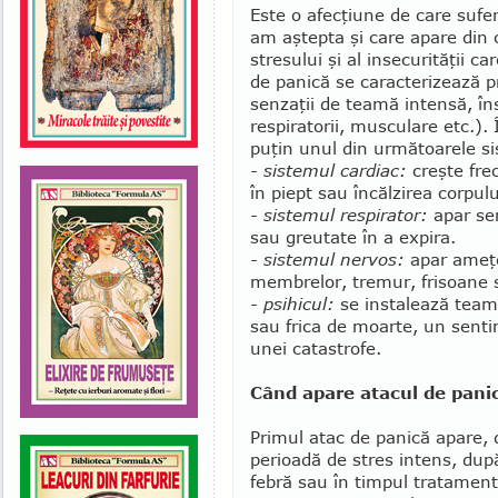
Este o afecţiune de care suf
am aştepta şi care apare din 
stresului şi al insecurităţii 
de panică se caracterizează p
senzaţii de teamă intensă, în
respiratorii, musculare etc.).
puţin unul din următoarele si
- sistemul cardiac:
creşte frec
în piept sau încălzirea corpulu
- sistemul respirator:
apar sen
sau greutate în a expira.
- sistemul nervos:
apar ameţel
membrelor, tremur, frisoane s
- psihicul:
se instalează teama
sau frica de moarte, un senti
unei catastrofe.
Când apare atacul de pani
Primul atac de panică apare, d
perioadă de stres intens, după
febră sau în timpul trata­me