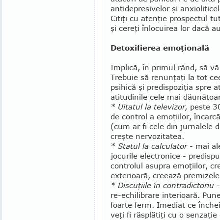
antidepresivelor şi anxiolitic
Citiţi cu atenţie prospectul t
şi cereţi înlocuirea lor dacă 
Detoxifierea emoţională
Implică, în primul rând, să vă 
Trebuie să renunţaţi la tot ce
psihică şi predispoziţia spre at
atitudinile cele mai dău­năto
* Uitatul la televizor,
peste 30
de control a emoţiilor, încarc
(cum ar fi cele din jurnalele de
creşte nervozitatea.
* Statul la calculator
- mai ale
jocurile electronice - predisp
controlul asupra emoţiilor, cr
exterioară, creează premizele
* Discuţiile în contradictoriu
-
re-echilibrare interioară. Pun
foarte ferm. Imediat ce înche
veţi fi răsplătiţi cu o senzaţie