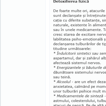
Detoxifierea fizică
De foarte multe ori, ata­curil
sunt declan­şate şi întreţinute
caţia cu diferite substanţe, si
naturale, exis­tente în alimen
sau în unele medicamente. T
cresc starea de exci­tare ner
labi­litatea psiho-emoţională ş
declanşarea tul­burărilor de t
titudine următoarele:
* Îndulcitorii sintetici sau sem
aspartamul, dar şi zahărul al
afectează sistemul ner­vos.
* Energizantele şi băuturile de
dăunătoare sistemului nervos
sau teină.
* Alcoolul
- are un efect deza
anxietatea, calmând pe momen
unor tulburări psihice mult m
* Medicamentele de sinteză
-
astmului, colesterolului, tulbu
atacuri de panică. Pe de altă 