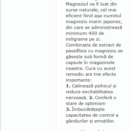
Magneziul va fi luat din
surse naturale, cel mai
eficient fiind aşa-numitul
magneziu marin japonez,
din care se administrează
minimum 400 de
miligrame pe zi.
Combinaţia de extract de
passiflora cu mag­neziu se
găseşte sub formă de
capsule în magazinele
noastre. Cura cu acest
remediu are trei efecte
importante:
1.
Calmează psihicul şi
reduce excitabilitatea
nervoasă.
2.
Conferă o
stare de opti­mism
3.
Îmbunătăţeşte
capacitatea de control a
gândurilor şi emoţiilor.