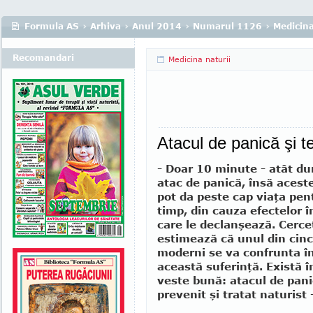
Formula AS
›
Arhiva
›
Anul 2014
›
Numarul 1126
›
Medicina
Recomandari
Medicina naturii
Atacul de panică şi te
- Doar 10 minute - atât d
atac de panică, însă acest
pot da peste cap viaţa pen
timp, din cauza efectelor î
care le declanşează. Cerce
estimează că unul din cin
moderni se va confrunta în
această suferinţă. Există î
veste bună: atacul de pani
prevenit şi tratat naturist 