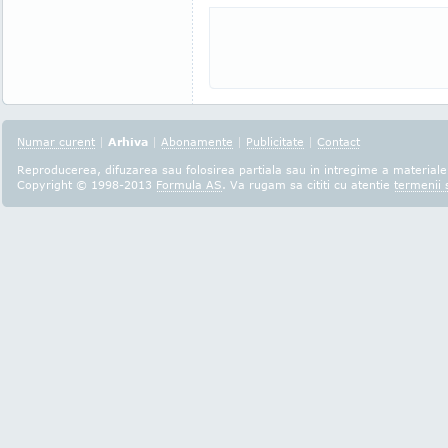
Numar curent
|
Arhiva
|
Abonamente
|
Publicitate
|
Contact
Reproducerea, difuzarea sau folosirea partiala sau in intregime a materialel
Copyright © 1998-2013
Formula AS
. Va rugam sa cititi cu atentie
termenii s