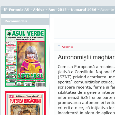
Formula AS
›
Arhiva
›
Anul 2013
›
Numarul 1086
› Accente
Recomandari
Accente
Autonomiştii maghiari
Comisia Europeană a respins, 
ţia­tivă a Consiliului Naţional
(SZNT) pri­vind acordarea unei
sporite" comunită­ţi­lor etnice.
scrisoare recentă, fermă şi fă
sibilitatea de a genera interp
in­formează SZNT şi pe partene
pro­mo­varea autonomiei terito
criterii etnice, că iniţiativa lo
încadrează în sfera de aplicar