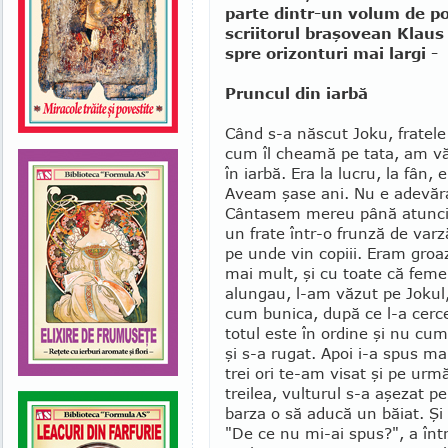
parte dintr-un volum de po
scriitorul braşovean Klaus 
spre orizonturi mai largi -
Pruncul din iarbă
Când s-a născut Joku, fratel
cum îl cheamă pe tata, am vă
în iarbă. Era la lu­cru, la fân
Aveam şase ani. Nu e adevărat
Cântasem mereu până atunci: 
un frate într-o frunză de var
pe unde vin copiii. Eram groa
mai mult, şi cu toate că feme
alungau, l-am văzut pe Jokul
cum bunica, după ce l-a cerc
totul este în ordine şi nu cum
şi s-a rugat. Apoi i-a spus ma
trei ori te-am visat şi pe urm
treilea, vulturul s-a aşezat p
barza o să aducă un băiat. Şi
"De ce nu mi-ai spus?", a în