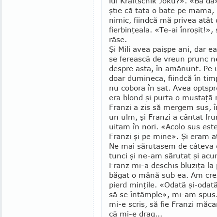
lui Kraftschik Joku?». «Ba da
ştie că tata o bate pe mama, 
ni­mic, fiindcă mă privea atât
fierbinţeala. «Te-ai înroşit!»,
râse.
Şi Mili avea paişpe ani, dar e
se ferească de vreun prunc ne
despre asta, în amănunt. Pe u
doar dumineca, fiindcă în tim
nu co­bora în sat. Avea opt­spr
era blond şi purta o mustaţă mic
Franzi a zis să mer­gem sus, în
un ulm, şi Franzi a cântat fr
uitam în nori. «Acolo sus est
Franzi şi pe mine». Şi eram 
Ne mai sărutasem de câteva 
tunci şi ne-am sărutat şi acum
Franz mi-a deschis bluziţa la p
băgat o mână sub ea. Am cre
pierd minţile. «Odată şi-oda­tă
să se în­tâmple», mi-am spus
mi-e scris, să fie Franzi măc
că mi-e drag...