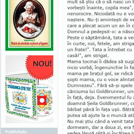
mult să ştiu că o să nasc un 
vorbeşti îna­inte, co­pila mea"
nenorocire. Niciodată nu e voi
naştere. Nu-ţi amin­teşti de 
care a plecat acum un an în or
Domnul a pedepsit-o: a născu
Peste o săptămână, tata a ven
în curte, noi, fetele, am stri
un fra­te!". Tata a întrebat c
casă!", am strigat.
Mama tocmai îi dădea să sugă 
nicio vorbă, îngenunchie în fa
mama pe braţul gol, se ridică 
şopti ma­ma, cu o voce alintată
Dumnezeu". Fără să-şi spele mâ
cârciuma lui Gold­brunner, und
în faţă, deja. Eve­nimentul fu 
doamnă Şeila Gold­brunner, cr
bărbat până în faţa uşii. Bă­t
putea să ajute la o muncă atâ
Nu mai ştiu când a venit tata 
dormeam, dar a doua zi, era 
Publicitate
şedea lângă plită şi încălzea 