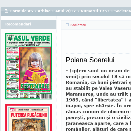
Formula AS
›
Arhiva
›
Anul 2017
›
Numarul 1253
›
Societat
Recomandari
Societate
Poiana Soarelui
- Ţipţerii sunt un neam d
veniţi prin secolul 18 să 
România, ca buni pietrari ş
au stabilit pe Valea Vaserul
Maramureş, unde au trăit 
1989, când "libertatea" i
înapoi, spre obârşie. În ur
rămas comori de obiceiuri 
poveşti, precum şi o civiliz
ţărănească aparte, care a l
românilor, alături de care a