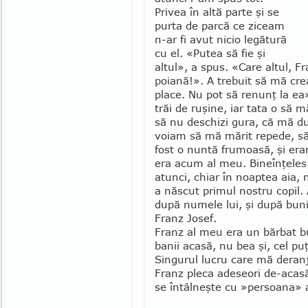
Privea în altă parte şi se
purta de parcă ce ziceam
n-ar fi avut nicio legătură
cu el. «Putea să fie şi
altul», a spus. «Care altul, Fr
poiană!». A trebuit să mă crea
place. Nu pot să renunţ la e
trăi de ru­şine, iar tata o să
să nu deschizi gura, că mă duc
voiam să mă mărit repede, să
fost o nuntă frumoasă, şi era
era acum al meu. Bineînţeles c
atunci, chiar în noaptea aia, 
a născut primul nostru copil. 
după numele lui, şi după bun
Franz Josef.
Franz al meu era un bărbat bun
banii acasă, nu bea şi, cel puţ
Singurul lucru care mă deranja
Franz pleca adeseori de-acasă
se întâlneşte cu »persoana» a