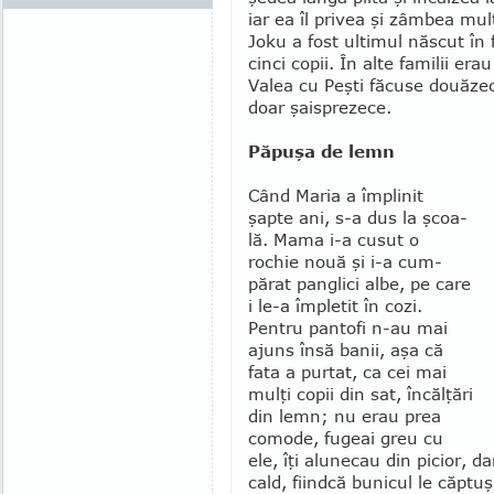
iar ea îl privea şi zâmbea mu
Joku a fost ultimul născut în
cinci copii. În alte familii erau
Valea cu Peşti făcuse douăzeci
doar şaisprezece.
Păpuşa de lemn
Când Maria a împlinit
şapte ani, s-a dus la şcoa­
lă. Mama i-a cusut o
rochie nouă şi i-a cum­
părat panglici albe, pe care
i le-a împletit în cozi.
Pentru pantofi n-au mai
ajuns însă banii, aşa că
fata a purtat, ca cei mai
mulţi copii din sat, încălţări
din lemn; nu erau prea
comode, fu­geai greu cu
ele, îţi alu­necau din picior, d
cald, fiindcă bunicul le căp­tu