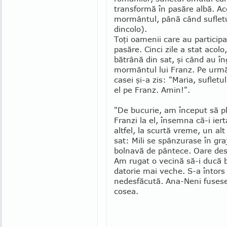
trans­­formă în pasăre albă. A
mormântul, până când sufletul
dincolo).
Toţi oamenii care au particip
pasăre. Cinci zile a stat aco­l
bătrână din sat, şi când au î
mormântul lui Franz. Pe urmă,
casei şi-a zis: "Maria, suflet
el pe Franz. Amin!".
"De bucurie, am început să p
Franzi la el, însemna că-i ier
altfel, la scurtă vreme, un al
sat: Mili se spânzurase în graj
bolnavă de pântece. Oare des­
Am rugat o vecină să-i ducă b
da­torie mai veche. S-a întors 
nedesfăcută. Ana-Neni fusese t
cosea.