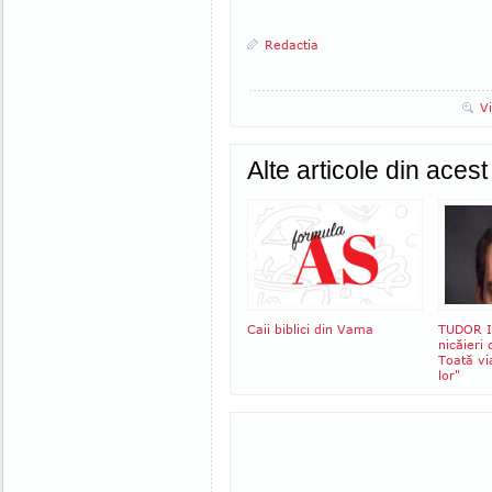
Redactia
V
Alte articole din aces
Caii biblici din Vama
TUDOR I
nicăieri
Toată via
lor"