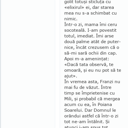
golit totuşi sticluţa cu
«elixirul» ei, dar starea
mea nu s-a schimbat cu
nimic.
Într-o zi, mama îmi ceru
socoteală. I-am po­ves­tit
totul, imediat. Îmi arse
două palme atât de puter­
nice, încât crezusem că o
să-mi sară ochii din cap.
Apoi m-a ameninţat:
«Dacă tata observă, te
omoară, şi eu nu pot să te
ajut».
În vremea asta, Franzi nu
mai fu de văzut. Între
timp se împrietenise cu
Mili, şi probabil că mer­gea
acum cu ea, în Poiana
Soarelui. Dar Domnul le
orândui astfel că într-o zi
tot ne-am întâlnit. Şi
atunci i-am spus tot.