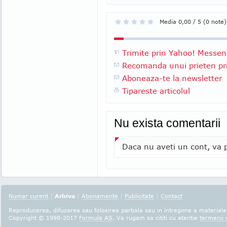
Media 0,00 / 5 (0 note)
Trimite prin Yahoo! Messen
Recomanda unui prieten pri
Aboneaza-te la newsletter
Tipareste articolul
Nu exista comentarii
Daca nu aveti un cont, va p
Numar curent
|
Arhiva
|
Abonamente
|
Publicitate
|
Contact
Reproducerea, difuzarea sau folosirea partiala sau in intregime a materialel
Copyright © 1998-2017
Formula AS
. Va rugam sa cititi cu atentie
termenii s