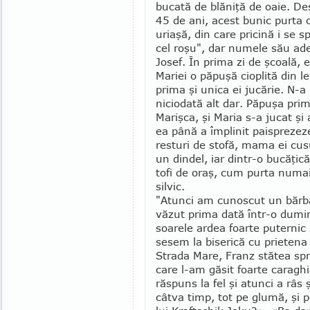
bucată de blăniţă de oaie. D
45 de ani, acest bunic purta 
uriaşă, din care pricină i se s
cel roşu", dar numele său ad
Josef. În prima zi de şcoală, el
Mariei o păpuşă cioplită din l
prima şi unica ei jucărie. N-a
nicio­dată alt dar. Păpuşa pri
Marişca, şi Maria s-a jucat şi
ea până a împlinit paisprezez
resturi de stofă, mama ei cus
un dindel, iar din­tr-o bucăţi
tofi de oraş, cum purta numai
silvic.
"Atunci am cunoscut un bărba
văzut prima dată într-o dumini
soarele ardea foarte puternic 
sesem la biserică cu prietena
Strada Mare, Franz stătea spr
care l-am găsit foarte ca­ra­­
răspuns la fel şi atunci a râs 
câtva timp, tot pe glumă, şi 