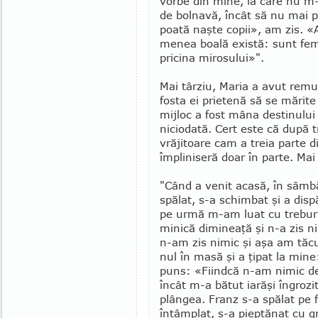
vorbe din mine, la care nu m-a
de bolnavă, încât să nu mai p
poată naşte copii», am zis. «
menea boală există: sunt fe­m
pricina mirosu­lui»".
Mai târziu, Maria a avut remuş
fosta ei prie­tenă să se mărite
mijloc a fost mâna destinului
niciodată. Cert este că după t
vrăjitoare cam a treia parte di
împliniseră doar în parte. Mai
"Când a venit acasă, în sâmb
spălat, s-a schimbat şi a disp
pe urmă m-am luat cu treburil
minică dimineaţă şi n-a zis ni
n-am zis nimic şi aşa am tăc
nul în masă şi a ţipat la min
puns: «Fiind­că n-am ni­mic de 
în­cât m-a bătut iarăşi în­gro
plângea. Franz s-a spălat pe f
întâmplat, s-a piep­tănat cu gr