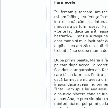
Farmecele
"Sufeream şi tăceam. Am tăcu
mi-am înăbuşit suferinţa în 
într-o seară, când s-a întors 
mirosea a parfum rusesc, l-a
«Ce te faci dacă târfa îţi leag
bastard?». Franz n-a răspuns.
doar mâna şi m-a lovit atât d
după aceea am zăcut două zile
trebuit să se ocupe mama de 
După prima băiate, Maria a fă
pe care după aceea l-a regret
S-a dus la un­guroaica din Ro
care făcea farmece. Pentru as
dacă farmecele nu aveau urmăr
înapoi, dacă aveau, nu primea
"Întâi i-am spus lui Ana-Neni 
aibă nicio plă­cere când se iu
a spus Ana, e prea simplu; tre
minteri nici nu pot primi de la