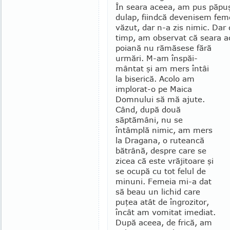
În seara aceea, am pus păpu
du­lap, fiindcă devenisem fe­
văzut, dar n-a zis ni­mic. Dar
timp, am ob­ser­vat că seara 
poiană nu rămăsese fără
urmări. M-am înspăi­
mântat şi am mers întâi
la biserică. Acolo am
implorat-o pe Maica
Domnului să mă ajute.
Când, după două
săptămâni, nu se
întâmplă ni­mic, am mers
la Dragana, o ruteancă
bătrână, despre care se
zicea că este vrăjitoare şi
se ocupă cu tot felul de
minuni. Femeia mi-a dat
să beau un lichid care
puţea atât de îngrozitor,
încât am vo­mitat imediat.
După aceea, de frică, am