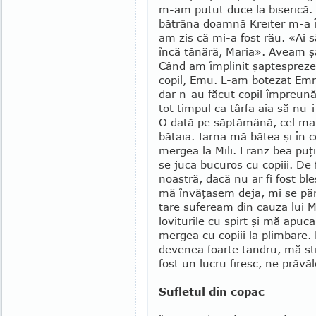
m-am putut duce la bi­seri­că. V
bătrâna doamnă Kreiter m-a în
am zis că mi-a fost rău. «Ai să
încă tâ­nără, Maria». Aveam şai
Când am împlinit şap­te­spreze
co­pil, Emu. L-am botezat Em­m
dar n-au făcut co­pil împreun
tot tim­pul ca târfa aia să nu
O dată pe săptămâ­nă, cel ma
bătaia. Iarna mă bă­tea şi în c
mer­gea la Mili. Franz bea puţ
se juca bucu­ros cu co­piii. De
noastră, dacă nu ar fi fost bles
mă învăţasem deja, mi se păre
tare sufeream din cauza lui M
loviturile cu spirt şi mă apuc
mer­gea cu copiii la plim­bar
devenea foarte tandru, mă strâ
fost un lucru firesc, ne prăvă
Sufletul din copac