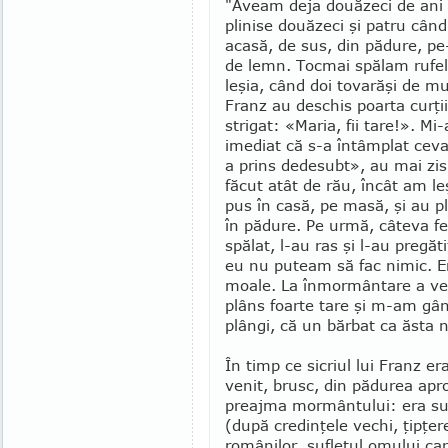
"Aveam deja două­zeci de ani 
plinise două­zeci şi patru cân
aca­să, de sus, din pă­dure, p
de lemn. Tocmai spălam rufele
leşia, când doi tovarăşi de mu
Franz au des­chis poarta curţii
strigat: «Maria, fii tare!». M
imediat că s-a întâmplat ceva
a prins dedesubt», au mai zis
făcut atât de rău, încât am le
pus în casă, pe masă, şi au pl
în pă­dure. Pe urmă, câteva f
spălat, l-au ras şi l-au pregăt
eu nu pu­team să fac ni­mic. 
moale. La înmor­mân­tare a ve­n
plâns foarte tare şi m-am gân­
plângi, că un bărbat ca ăsta n
În timp ce sicriul lui Franz era
venit, brusc, din pădurea apro­
preajma mor­­mân­tu­lui: era su
(după credin­ţele vechi, ţipţer
românilor, sufletul om­ului ca