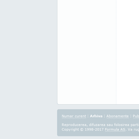
Numar curent
|
Arhiva
|
Abonamente
|
Pub
Reproducerea, difuzarea sau folosirea partia
Copyright © 1998-2017
Formula AS
. Va ru