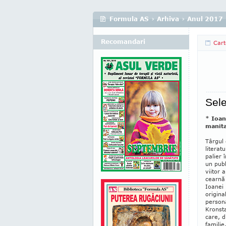
Formula AS
›
Arhiva
›
Anul 2017
Recomandari
Cart
Sele
* Ioana
manita
Târ­gul
litera
palier 
un publ
vii­tor
cearnă 
Ioanei 
origina
persona
Krons­t
care, d
familie