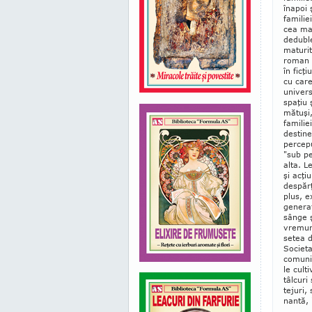
înapoi 
fa­mi­li
cea mai
de­dubl
ma­tu­r
roman a
în ficţ
cu care
univers
spaţiu 
mătuşi,
familie
destine
percepu
"sub p
alta. Le
şi acţi
despărţ
plus, e
gene­ra
sânge ş
vre­mur
setea d
Societa
comunis
le cult
tâlcuri
tejuri,
nantă, "