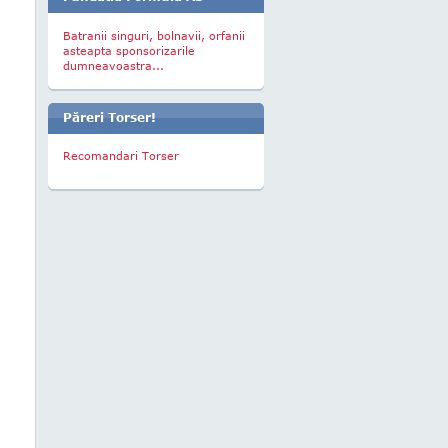
Batranii singuri, bolnavii, orfanii
asteapta sponsorizarile
dumneavoastra...
Păreri Torser!
Recomandari Torser