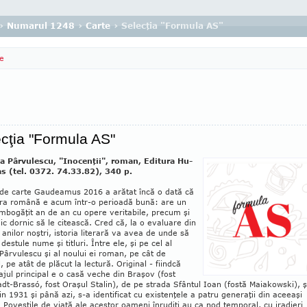
›
Numarul 1248
›
Carte
› Selecţia "Formula AS"
e
cţia "Formula AS"
 Pâr­vu­les­cu, "Ino­cen­ţii", ro­man, Edi­tura Hu­
s (tel. 0372. 74.33.82), 340 p.
 de carte Gau­deamus 2016 a a­rătat încă o dată că
tura română e acum într-o perioadă bună: are un
îmbogăţit an de an cu opere veritabile, precum şi
ic dor­nic să le citească. Cred că, la o evaluare din
 a anilor noştri, istoria literară va avea de unde să
destule nume şi titluri. Între ele, şi pe cel al
Pârvulescu şi al noului ei ro­man, pe cât de
l, pe atât de plăcut la lec­tură. Original - fiindcă
jul principal e o casă veche din Braşov (fost
adt-Brassó, fost Oraşul Stalin), de pe strada Sfântul Ioan (fostă Ma­ia­kowski), ş
in 1931 şi până azi, s-a identificat cu e­xis­tenţele a patru generaţii din a­ceeaşi
. Po­veş­tile de viaţă ale acestor oameni înru­diţi au ca nod temporal, cu iradieri