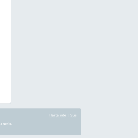
Harta site
|
Sus
u scris.