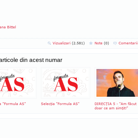
ana Bittel
Vizualizari
(2.581)
Note
(
0
)
Comentari
 articole din acest numar
ia "Formula AS"
Selecţia "Formula AS"
DIRECŢIA 5 - "Am făcut
doar ce am simţit!"