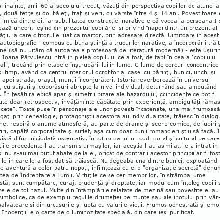
şi înainte, anii '60 ai secolului trecut, văzuţi din perspectiva copiilor de atunci a
ei, două fetiţe şi doi băieţi, fraţi şi veri, cu vârste între 4 şi 14 ani. Po­ves­titoare 
 mică dintre ei, iar subtilitatea construcţiei narative e că vocea la persoana I 
ează une­ori, ieşind din prezentul co­pi­lă­riei şi privind înapoi dintr-un prezent al
ităţii, la care cititorul e luat ca martor, prin adre­sare directă. Uimitoare în acest
uto­bio­grafic - com­pus cu buna ştiinţă a trucurilor na­ra­tive, a încor­porării trăit
iune (să nu ui­tăm că autoarea e profesoară de literatură mo­dernă) - este uşuri
 Ioana Pârvulescu intră în pie­lea copilului ce a fost, de fapt în cea a "co­pi­lului
al", trecând prin etapele înşu­rubării lui în lume. O lume de cercuri con­cen­trice
şi timp, având ca centru interiorul ocro­titor al casei cu părinţi, bunici, unchi şi
 apoi strada, oraşul, munţii înconjurători. Istoria reverberează în universul
i, cu suişuri şi coborâşuri abrupte la nivel individual, deturnând sau amputând
. În ţesătura epică apar şi simetrii bizare ale hazardului, co­incidenţe ce pot fi
te doar retrospectiv, în­văţăminte căpătate prin experienţă, am­biguităţi răma
ecete". Toate puse în personaje ale unor poveşti încatenate, una mai frumoasă
gaţi prin genea­lo­gie, protagoniştii acestora au indi­vi­dua­li­tate, trăiesc în dia­log
une, respiră o anume atmos­fe­ră, au parte de drame şi sce­ne comice, de iu­biri ş
iri, capătă corpo­ralitate şi suflet, aşa cum doar bunii romancieri ştiu să facă. 
xistă difuz, nicio­dată ostentativ, în tot romanul un cod moral şi cul­tural pe care
ţiile precedente l-au trans­mis urmaşilor, iar aceştia l-au asimilat, le-a intrat în
i nu s-au mai putut abate de la el, oricât de con­trarii acestor principii ar fi fost
ile în care le-a fost dat să trăiască. Nu degeaba una dintre bu­nici, exploatând
e aventură a celor patru nepoţi, în­fiin­ţează cu ei o "organizaţie se­cretă" denu
tea de În­drep­tare a Lumii. Virtuţile ce se cer membrilor, în strâmba lume
tă, sunt cumpătare, cu­raj, prudenţă şi dreptate, iar modul cum înţeleg co­piii 
ive e de tot hazul. Multe din în­tâmplările relatate de mezină sau povestite ei au 
 simbolice, ca de exemplu regulile dru­meţiei pe munte sau ale înotului prin vâr
 salvatoare şi din urcuşurile şi lupta cu valurile vieţii. Frumos ochestrată şi emo­
Ino­cen­ţii" e o carte de o lu­mi­nozitate spe­cială, din care ieşi purificat.