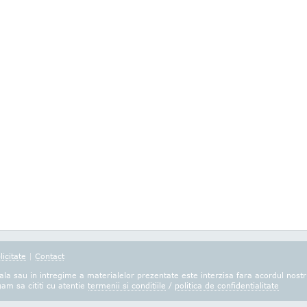
licitate
|
Contact
la sau in intregime a materialelor prezentate este interzisa fara acordul nostr
gam sa cititi cu atentie
termenii si conditiile
/
politica de confidentialitate