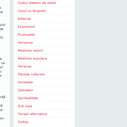
Clubul dietelor de slabit
i
e
Cosul cu targuieli
se
Editorial
ului
Eveniment
nţa
Frumusete
 în
Horoscop
Medicina naturii
Medicina populara
se
 ca
Periscop
uri
i
Planete culturale
În
Societate
Spectator
mită
Spiritualitate
să
Sub lupa
şi
­
Terapii alternative
ţio­
Zodiac