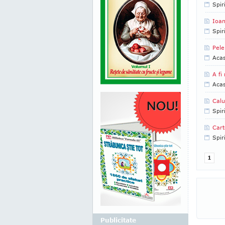
Spir
Ioan
Spir
Pele
Aca
A fi
Aca
Calu
Spir
Cart
Spir
1
Publicitate