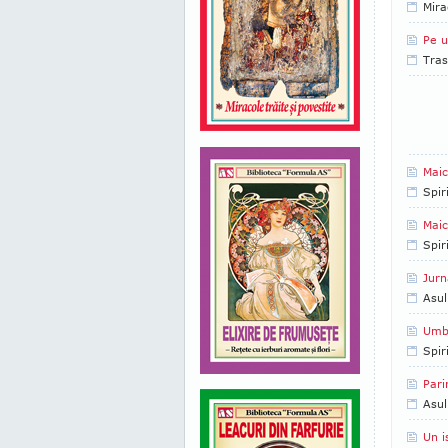
Mira
Pe u
Tras
Maic
Spir
Maic
Spir
Jurn
Asul
Umbr
Spir
Pari
Asul
Un i