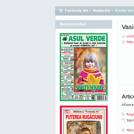
Formula AS
›
Redactia
› Vasile A
Recomandari
Vasi
cont
http
Arti
Afisare
Regi
Spir
Maic