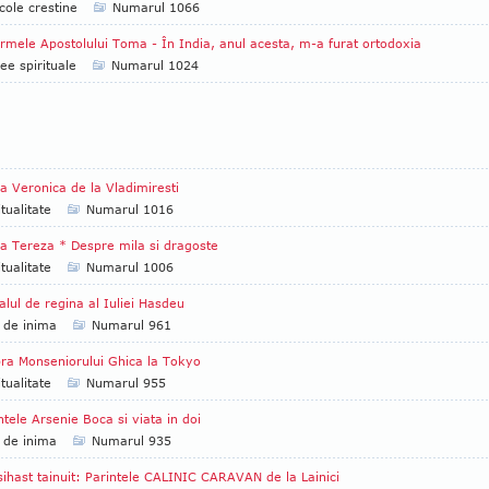
cole crestine
Numarul 1066
rmele Apostolului Toma - În India, anul acesta, m-a furat ortodoxia
ee spirituale
Numarul 1024
a Veronica de la Vladimiresti
itualitate
Numarul 1016
a Tereza * Despre mila si dragoste
itualitate
Numarul 1006
alul de regina al Iuliei Hasdeu
 de inima
Numarul 961
a Monseniorului Ghica la Tokyo
itualitate
Numarul 955
ntele Arsenie Boca si viata in doi
 de inima
Numarul 935
sihast tainuit: Parintele CALINIC CARAVAN de la Lainici