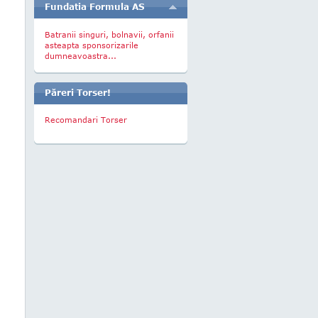
Fundatia Formula AS
Batranii singuri, bolnavii, orfanii
asteapta sponsorizarile
dumneavoastra...
Păreri Torser!
Recomandari Torser