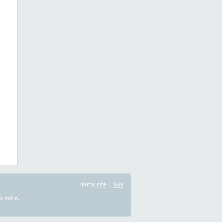
Harta site
|
Sus
u scris.