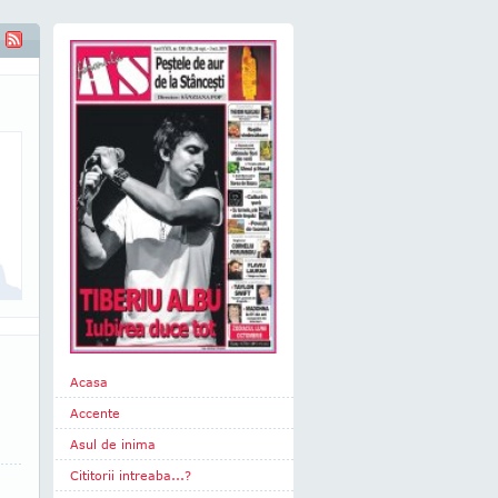
Acasa
Accente
Asul de inima
Cititorii intreaba...?