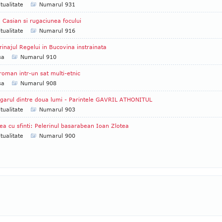
itualitate
Numarul 931
 Casian si rugaciunea focului
itualitate
Numarul 916
rinajul Regelui in Bucovina instrainata
sa
Numarul 910
 roman intr-un sat multi-etnic
sa
Numarul 908
garul dintre doua lumi - Parintele GAVRIL ATHONITUL
itualitate
Numarul 903
ea cu sfinti: Pelerinul basarabean Ioan Zlotea
itualitate
Numarul 900