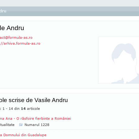
ndru
le Andru
act
@
formula-as.ro
://arhiva.formula-as.ro
cole scrise de Vasile Andru
: 1 - 14 din
14
articole
na Ana - O răsfoire fierbinte a României
itualitate
Numarul 1228
a Domnului din Guadalupe