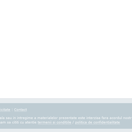
icitate
|
Contact
la sau in intregime a materialelor prezentate este interzisa fara acordul nostr
gam sa cititi cu atentie
termenii si conditiile
/
politica de confidentialitate