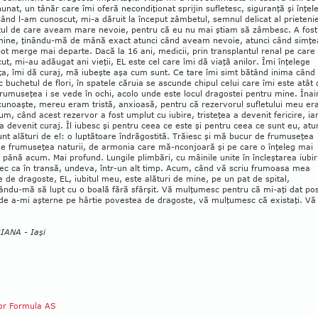
nat, un tânăr care îmi oferă necon­diţionat sprijin sufletesc, sigu­ranţă şi înţel
ând l-am cunoscut, mi-a dă­ruit la în­ceput zâmbetul, semnul delicat al prietenie
ul de care aveam mare nevoie, pentru că eu nu mai ştiam să zâmbesc. A fost
mine, ţinându-mă de mână exact atunci când aveam nevoie, atunci când simţ
ot merge mai departe. Dacă la 16 ani, medicii, prin transplantul renal pe care
cut, mi-au adăugat ani vieţii, EL este cel care îmi dă viaţă anilor. Îmi înţelege
ţa, îmi dă curaj, mă iu­beşte aşa cum sunt. Ce tare îmi simt bătând inima când
 bu­che­tul de flori, în spatele că­ruia se ascunde chipul celui care îmi este atât
rumuseţea i se vede în ochi, acolo unde este locul dragostei pentru mine. Înai
cunoaşte, mereu eram tristă, anxioasă, pentru că rezervorul su­fletului meu er
um, când acest rezervor a fost umplut cu iubire, tristeţea a devenit feri­cire, ia
 devenit curaj. Îl iubesc şi pen­tru ceea ce este şi pentru ceea ce sunt eu, atu
nt alături de el: o lup­tătoare îndră­gos­tită. Trăiesc şi mă bucur de fru­mu­seţea
 de frumuseţea naturii, de armonia care mă-ncon­joară şi pe care o înţeleg mai
 până acum. Mai profund. Lun­gile plimbări, cu mâi­nile unite în încleştarea iu­biri
ec ca în tran­să, undeva, într-un alt timp. Acum, când vă scriu fru­moasa mea
 de dragoste, EL, iubitul meu, este alături de mine, pe un pat de spital,
ân­du-mă să lupt cu o boală fără sfârşit. Vă mulţumesc pentru că mi-aţi dat po­si­
 de a-mi aşterne pe hârtie povestea de dragoste, vă mulţumesc că existaţi. Vă 
ANA - Iaşi
tor Formula AS