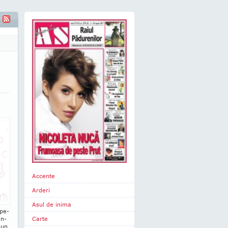
Accente
Arderi
Asul de inima
 pe-
on­
Carte
 un