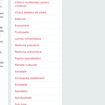
Cititorii multumesc pentru
e­
vindecari
i,
Clubul dietelor de slabit
eam
 mi
Editorial
Eveniment
 de
nte
Frumusete
a
r
Lumea romaneasca
nci
Medicina populara
Medicina preventiva
i,
Pagina specialistilor
­bi­
Planete culturale
iu­
Sanatate
Scrisoarea saptamanii
Societate
Spectator
Spiritualitate
Sub lupa