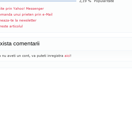
2,19 %
Popularitate
ite prin Yahoo! Messenger
manda unui prieten prin e-Mail
eaza-te la newsletter
reste articolul
xista comentarii
 nu aveti un cont, va puteti inregistra
aici
!