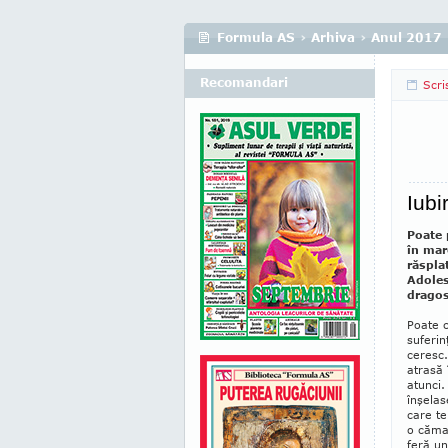
Formula AS
›
Arhiva
›
Anul 2017
Recomandari
Scri
Iub
Poate 
în mare
răspla
Adoles
dragos
Poate 
suferin
ceresc.
atrasă 
atunci.
înşelas
care te
o cămaş
feră un