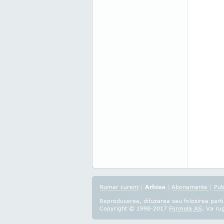
Numar curent
|
Arhiva
|
Abonamente
|
Pub
Reproducerea, difuzarea sau folosirea partia
Copyright © 1998-2017
Formula AS
. Va ru