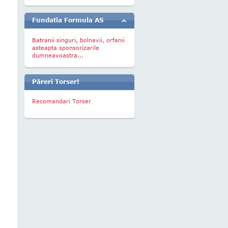
Fundatia Formula AS
Batranii singuri, bolnavii, orfanii
asteapta sponsorizarile
dumneavoastra...
Păreri Torser!
Recomandari Torser