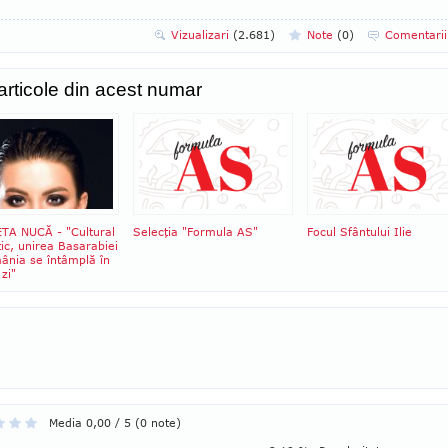
Vizualizari
(2.681)
Note
(
0
)
Comentari
 articole din acest numar
TA NUCĂ - "Cultural
Selecţia "Formula AS"
Focul Sfântului Ilie
stic, unirea Basarabiei
ânia se întâmplă în
 zi"
Media 0,00 / 5 (0 note)