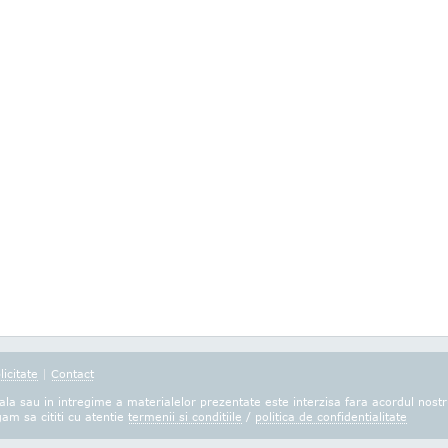
licitate
|
Contact
la sau in intregime a materialelor prezentate este interzisa fara acordul nostr
gam sa cititi cu atentie
termenii si conditiile
/
politica de confidentialitate