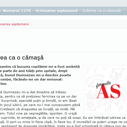
›
Numarul 1278
›
Scrisoarea saptamanii
› Iubirea ca o cămaşă
soarea saptamanii
irea ca o cămaşă
pentru că bucuria copilăriei mi-a fost umbrită
 parte de anii trăiţi prin spi­tale, drept
tă, bunul Dumnezeu mi-a deschis poar­ta
cenţei, făcându-mi un dar mi­nunat:
tea.
că Dumnezeu mi-a dat dinadins să trăiesc
ţa, pen­tru ca să pre­ţuiesc fe­ri­cirea ca pe un dar
 Surprinsă, speriată pu­ţin şi timi­dă, m-am lăsat
în jocul iubirii, pe care nu-l mai cunoscusem până
 Credeam că dra­gostea se învaţă, se imită. Mă
em. Totul vine pe nepre­gătite, spontan. O vrajă
 cuprin­de, te ameţeşte, şi de care nu poţi să scapi. Eu am îm­brăcat iubirea ca
ă. O port cu mine în fiece clipă, în fiece loc. E incredibil ce puteri uriaşe ne c
 sentiment de dragoste împărtăşit. Viaţa mi-a fost schimbată în câteva luni de