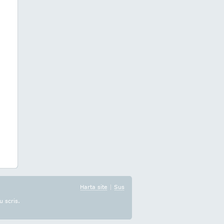
Harta site
|
Sus
u scris.