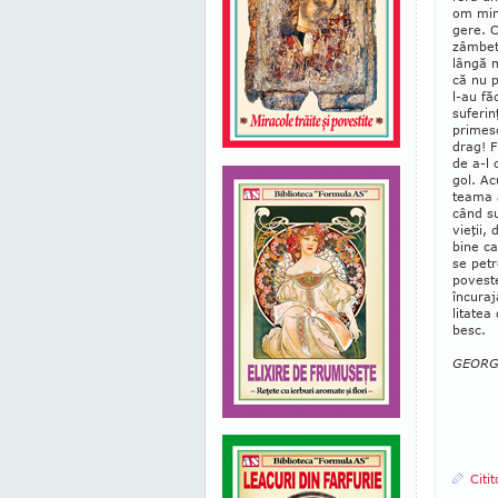
om minu
gere. C
zâmbet
lângă 
că nu p
l-au fă
suferin
primesc
drag! F
de a-l 
gol. Ac
teama a
când su
vieţii,
bine ca
se petr
poveste
încuraj
litatea
besc.
GEORGI
Citi