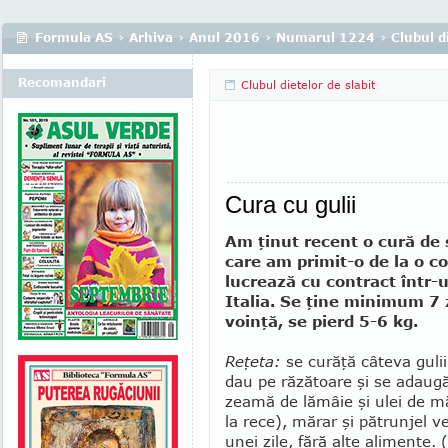
Formula AS
›
Arhiva
›
Anul 2016
›
Numarul 1224
›
Clubul di
Recomandari
Clubul dietelor de slabit
Cura cu gulii
Am ţinut recent o cură de s
care am primit-o de la o co
lucrează cu con­tract într-u
Italia. Se ţine mi­nimum 7 z
voinţă, se pierd 5-6 kg.
Reţeta:
se curăţă câteva gulii
dau pe răzătoare şi se adaugă
zeamă de lămâie şi ulei de m
la rece), mărar şi pătrunjel 
unei zile, fără alte alimente.