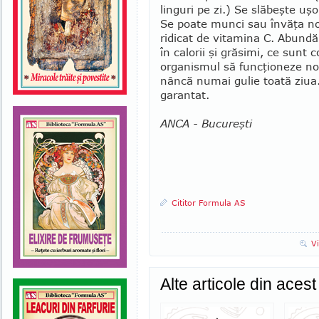
linguri pe zi.) Se slă­beşte u
Se poate munci sau învăţa nor
ridicat de vita­mina C. Abundă 
în calorii şi gră­simi, ce sunt
organismul să func­ţio­neze n
nâncă numai gulie toată ziua. 
garan­tat.
ANCA - Bucureşti
Cititor Formula AS
V
Alte articole din aces