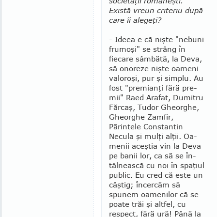
societăţii româneşti.
Există vreun criteriu după
care îi alegeţi?
- Ideea e că nişte "nebuni
frumoşi" se strâng în
fiecare sâm­bătă, la Deva,
să onoreze nişte oameni
valoroşi, pur şi simplu. Au
fost "premianţi fără pre­
mii" Raed Ara­fat, Dumitru
Fărcaş, Tudor Gheorghe,
Gheorghe Zamfir,
Părintele Constantin
Necula şi mulţi alţii. Oa­
menii aceştia vin la Deva
pe banii lor, ca să se în­
tâlnească cu noi în spaţiul
public. Eu cred că este un
câştig; încercăm să
spunem oa­menilor că se
poate trăi şi altfel, cu
respect, fără ură! Până la