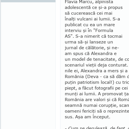
Flavia Marcu, al­pinista
adolescentă ce şi-a propus
să cuce­reas­că cei mai
înalţi vulcani ai lumii. S-a
pu­blicat cu ea un mare
interviu şi în "For­mula
AS". S-a nimerit că tocmai
urma să-şi lan­seze un
jurnal de călătorie, şi ne-
am spus că Alexandra e
un model de tenacitate, de co­
scenariul vieţii deja conturat. 
nile ei, Alexandra a mers şi a
Ro­mânia (Deva - ca să dăm d
puţin pa­tri­o­­tism local!) cu tr
piept, a făcut foto­grafii pe cei
munţi ai lu­mii. A promovat ţa
România are valori şi că Rom
seam­nă numai co­rupţie, scand
oameni fe­ri­ciţi să o reprezint
sus. Aşa am început.
- Cum se derulează, de fapt,