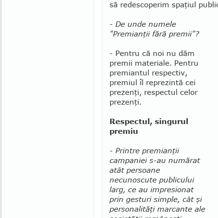
să re­descoperim spaţiul public
- De unde numele
"Premianţii fără premii"?
- Pentru că noi nu dăm
premii materiale. Pen­tru
premiantul respectiv,
premiul îl reprezintă cei
pre­zenţi, respectul celor
prezenţi.
Respectul, singurul
premiu
- Printre premianţii
campaniei s-au numărat
atât persoane
necunoscute publicului
larg, ce au im­presionat
prin gesturi simple, cât şi
personalităţi mar­cante ale