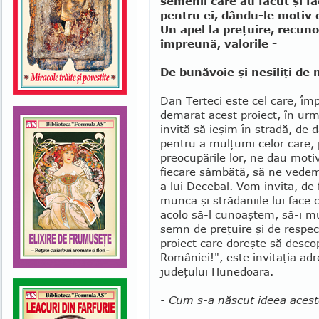
semenii care au făcut şi f
pentru ei, dându-le motiv 
Un apel la preţuire, recuno
împreună, valorile -
De bunăvoie şi nesiliţi de
Dan Terteci este cel care, îm
demarat acest proiect, în urm
invită să ieşim în stradă, de d
pentru a mulţumi celor care, p
pre­o­cu­pările lor, ne dau mo
fiecare sâmbătă, să ne vedem 
a lui Decebal. Vom invita, de 
munca şi stră­da­niile lui fa
acolo să-l cunoaştem, să-i mu
semn de pre­ţuire şi de respect
proiect care doreşte să descope
României!", este invitaţia adre
judeţului Hune­doa­ra.
- Cum s-a născut ideea acest