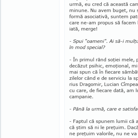
urmă, eu cred că această cam
minune. Nu avem buget, nu s
formă asociativă, suntem pa
care ne-am propus să facem lu
iată, merge!
- Spui "oameni". Ai să-i mulţu
în mod special?
- În primul rând soţiei mele,
decăzut psihic, emo­ţional, mi-
mai spun că în fiecare sâmbăt
zilelor când e de serviciu la 
rius Dragomir, Lucian Cîmpe
cu care, de fiecare dată, am 
campanie.
- Până la urmă, care e satisfac
- Faptul că spunem lumii că a
că ştim să ni le preţuim. Dac
ne preţuim valorile, nu ne va