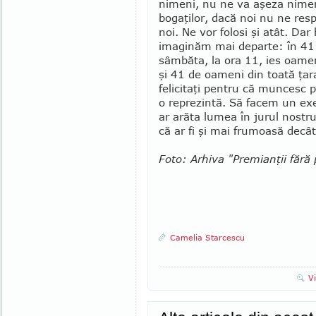
nimeni, nu ne va aşeza nimen
bogaţilor, dacă noi nu ne res
noi. Ne vor folosi şi atât. Dar
imaginăm mai de­parte: în 41
sâmbăta, la ora 11, ies oamen
şi 41 de oameni din toată ţar
felicitaţi pentru că muncesc
o reprezintă. Să facem un ex
ar arăta lumea în jurul nost
că ar fi şi mai frumoasă decât
Foto: Arhiva "Premianţii fără 
Camelia Starcescu
V