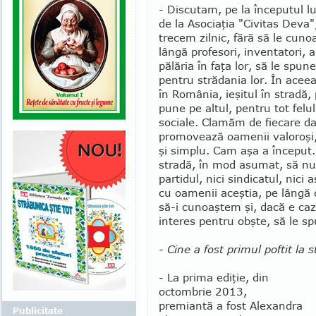
- Discutam, pe la începutul l
de la Asociaţia "Civitas De­va
trecem zilnic, fără să le cun
lângă pro­fesori, inventatori, 
pălăria în faţa lor, să le spu
pentru strădania lor. În acee
în România, ie­şitul în stradă,
pune pe altul, pen­tru tot fel
so­ciale. Clamăm de fie­care d
promovează oamenii valoroşi,
şi simplu. Cam aşa a în­ceput.
stradă, în mod asu­mat, să nu
par­ti­dul, nici sindicatul, nici
cu oa­menii aceştia, pe lângă
să-i cunoaştem şi, dacă e ca
interes pentru obşte, să le 
- Cine a fost primul poftit la 
- La prima ediţie, din
octombrie 2013,
premiantă a fost Alexandra
Publicitate