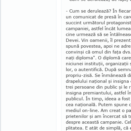
- Cum se derulează? În fieca
un co­municat de presă în ca
succint urmă­torul protagonist
campaniei, astfel încât lumea
cine urmează să se întâlneasc
Devei. Vin oamenii, îl pre­­zen
spună po­ves­tea, apoi ne adr
con­­vinşi că omul din faţa dv
naţi diploma". O diplomă car
niciunei insti­tuţii, organizaţ
lor, o auten­ti­fi­că. După se
propriu-zisă. Se înmânează di
dra­pelului naţional şi insign
trei per­soane din public şi le
insigna premiantului, astfel î
publicul. În timp, ideea a fost
cea na­ţio­nală. Putem spune c
me­diul on-line. Am creat o pag
prietenilor şi am încercat să 
despre această cam­panie. Ce
plitatea. E atât de simplă, că