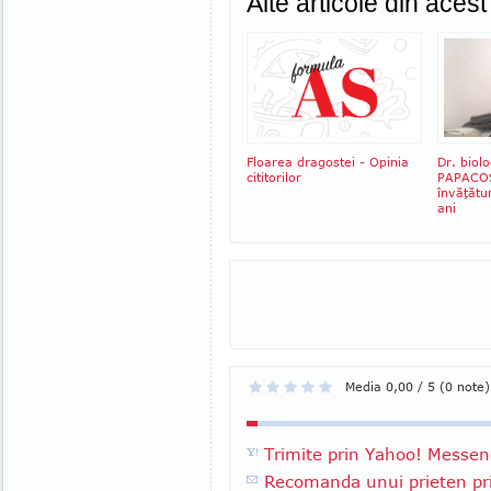
Alte articole din aces
Floarea dragostei - Opinia
Dr. biol
cititorilor
PAPACOST
învăţătu
ani
Media 0,00 / 5 (0 note)
Trimite prin Yahoo! Messen
Recomanda unui prieten pri