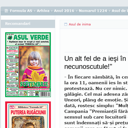
Formula AS
›
Arhiva
›
Anul 2016
›
Numarul 1224
›
Asul de 
Recomandari
Asul de inima
Un alt fel de a ieşi 
necunoscutule!"
- În fiecare sâmbătă, în ce
la ora 11, oamenii ies în s
protestează. Nu cer nimic.
gălăgie. Cel mai adesea z
Uneori, plâng de emoţie. Şi
dată, rostesc simplu: "Mu
Campania "Premianţii fără
semnul sub care locuitorii
sunt îndemnaţi să-şi preţ