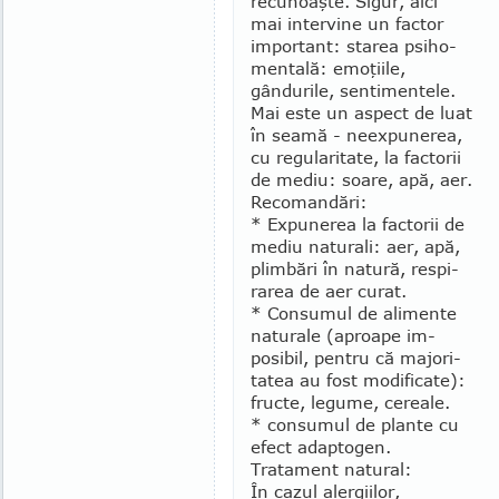
recunoaşte. Sigur, aici
mai inter­vine un factor
im­portant: starea psiho-
mentală: emo­ţiile,
gândurile, sentimentele.
Mai este un aspect de luat
în seamă - neexpunerea,
cu regu­laritate, la fac­to­rii
de mediu: soare, apă, aer.
Recomandări:
* Expunerea la factorii de
mediu na­turali: aer, apă,
plimbări în natură, res­pi­
rarea de aer curat.
* Consumul de alimente
naturale (aproa­pe im­
posibil, pentru că majori­
ta­tea au fost modificate):
fructe, legume, ce­reale.
* consumul de plante cu
efect adaptogen.
Tratament natural:
În cazul alergiilor,