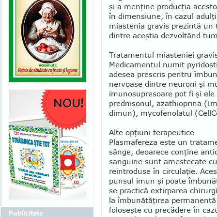
şi a menţine producţia acesto
în dimensiune, în cazul adulţ
miastenia gravis prezintă un
dintre aceştia dezvoltând tum
Tratamentul miasteniei gravi
Medicamentul numit pyridost
adesea prescris pentru îmbună
nervoase dintre neuroni şi m
imunosupresoare pot fi şi el
prednisonul, azathioprina (Im
dimun), mycofenolatul (CellC
Alte opţiuni terapeutice
Plasmafereza este un tratame
sânge, deoarece conţine antico
sanguine sunt amestecate cu a
reintroduse în circulaţie. Ace
punsul imun şi poate îmbunăt
se practică extirparea chirur
la îmbunătăţirea per­manentă
foloseşte cu precădere în caz
Publicitate