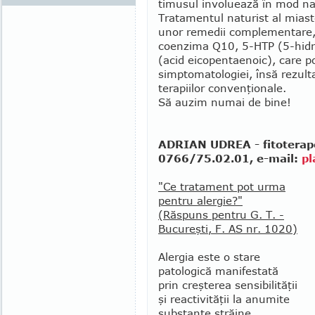
timusul involuează în mod nat
Tratamentul naturist al miast
unor remedii complementare, 
coenzima Q10, 5-HTP (5-hidrox
(acid eicopentaenoic), care po
simptomatologiei, însă rezulta
terapiilor convenţionale.
Să auzim numai de bine!
ADRIAN UDREA - fitoterapeu
0766/75.02.01, e-mail:
pl
"Ce tratament pot urma
pentru alergie?"
(Răspuns pentru G. T. -
Bucureşti, F. AS nr. 1020)
Alergia este o stare
patologică ma­nifestată
prin creşterea sensibi­lităţii
şi reactivităţii la anumite
sub­stanţe străine,