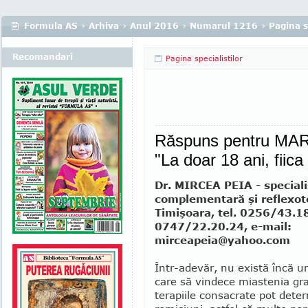
Formula AS
›
Arhiva
›
Anul 2016
›
Numarul 1216
›
Pagina s
Recomandari
Pagina specialistilor
Răspuns pentru MARIA
"La doar 18 ani, fiic
Dr. MIRCEA PEIA - special
complementară şi reflexot
Timişoara, tel. 0256/43.1
0747/22.20.24, e-mail:
mirceapeia@yahoo.com
Într-adevăr, nu există încă 
care să vindece miastenia gra
terapiile consacrate pot dete