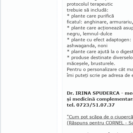
protocolul terapeutic
trebuie să includă:
* plante care purifică
ficatul: anghinare, armu­rariu
* plante care acţionează asup
negru, lemnul-dulce
* plante cu efect adaptogen: 
ashwaganda, noni
* plante care ajută la o diges
* produse destinate diverselor 
măceşele, brusturele.
Pentru o personalizare cât m
îmi puteţi scrie pe adresa de 
Dr. IRINA SPUDERCA - medi
şi medicină complementară,
tel. 0723/51.07.37
"Cum pot scăpa de o ciupercă
(Răspuns pentru CORNEL - Sa