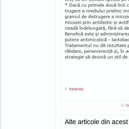
* Dacă cu primele două linii 
trugere a me­diului prielnic mic
gramul de distrugere a micoze
micozei prin antibiotic şi antif
rioadă îndelungată, fără să d
Benefică este şi admi­nis­trare
putere antimicotică - lactobac
Tratamentul nu dă rezultate 
răbdare, perseverenţă şi, în a
strategie să devină un stil de 
Redactia
V
Alte articole din aces