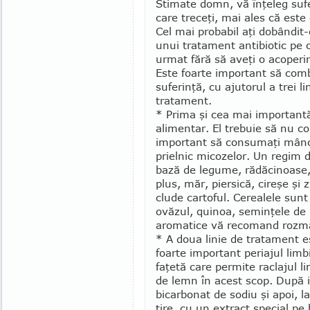
Stimate domn, vă înţeleg sufe
care treceţi, mai ales că este 
Cel mai probabil aţi dobândit
unui tratament antibiotic pe c
urmat fără să aveţi o acoperir
Este foarte important să com
suferinţă, cu ajutorul a trei li
tratament.
* Prima şi cea mai important
alimentar. El trebuie să nu co
important să consumaţi mâncă
prielnic micozelor. Un regim 
bază de legume, rădă­cinoase, f
plus, măr, piersică, cireşe şi
clude cartoful. Cerealele sun
ovăzul, quinoa, seminţele de i
aromatice vă recomand rozma­
* A doua linie de tratament est
foarte important periajul limbi
faţetă care per­mite raclajul li
de lemn în acest scop. După ig
bicarbonat de sodiu şi apoi, l
tire, cu un extract special pe