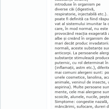
introduse în organism pe
diverse căi (digestivă,
respiratorie, injectabilă etc.).
poate fi definită ca fiind răs
vat al siste­mului imunitar la 
care, în mod normal, nu este 
provocând reacţia exagerată a
albe şi creând în organism de
mari decât produc invadatorii. 
normali, aceste sub­stanţe su
anticorpi. La persoa­nele aler­
substanţe stimulează producer
puternic, cu rol deter­minat î
(inflamaţii, astm etc.), diferi
mai co­muni alergeni sunt: pol
unele cosmetice, lanolina, acar
animale, veninul de insecte, 
aspirina). Multe persoane sunt
mente, cele mai alergene sunt c
scoicile, alu­nele, nucile, peşt
Simptome: congestie nazală, t
mâncărimi, su­focare, dureri d