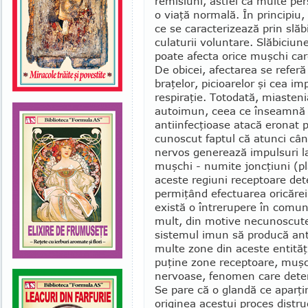
remisiuni, astfel că multe pe
o viaţă normală. În principiu,
ce se caracterizează prin slă
culaturii voluntare. Slăbiciun
poate afecta orice muşchi car
De obicei, afectarea se referă
braţelor, picioarelor şi cea imp
respiraţie. Totodată, miasteni
auto­imun, ceea ce înseamnă c
antiinfecţioase atacă eronat 
cunoscut faptul că atunci cân
nervos ge­nerează impulsuri la
muşchi - nu­mite jonc­ţiuni (pl
aceste regiuni re­ceptoare det
permiţând efectuarea oricărei
există o întrerupere în comun
mult, din motive necunoscute,
sistemul imun să producă ant
multe zone din aceste entităţi
puţine zone receptoare, muşc
nervoase, fenomen care determ
Se pare că o glandă ce aparţi
originea acestui proces distru