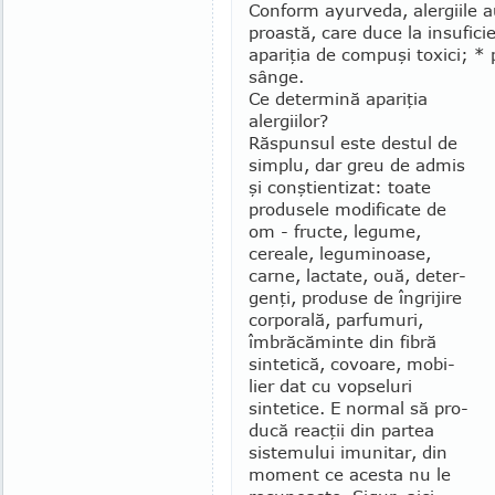
Conform ayurveda, alergiile a
proas­tă, care duce la insuficie
apariţia de com­­­puşi toxici; 
sân­ge.
Ce determină apariţia
alergiilor?
Răspunsul este destul de
simplu, dar greu de admis
şi conştientizat: toate
produsele modificate de
om - fructe, le­gume,
cereale, leguminoa­se,
carne, lactate, ouă, deter­
genţi, produse de îngrijire
cor­po­rală, parfu­muri,
îmbră­căminte din fibră
sintetică, covoare, mo­bi­
lier dat cu vopseluri
sintetice. E normal să pro­
ducă reacţii din partea
sistemului imunitar, din
mo­ment ce acesta nu le