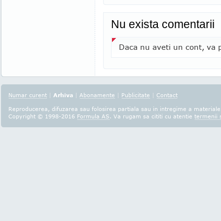
Nu exista comentarii
Daca nu aveti un cont, va p
Numar curent
|
Arhiva
|
Abonamente
|
Publicitate
|
Contact
Reproducerea, difuzarea sau folosirea partiala sau in intregime a materialel
Copyright © 1998-2016
Formula AS
. Va rugam sa cititi cu atentie
termenii s