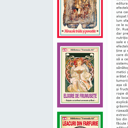
editura
efectel
una car
alopat 
lum sfat
ce le s
Dr. Rus
dar pre
nutriţi
sale e 
efec­te
ţine şi 
care di
să a ce
sistemu
sănătoş
metici 
arătat 
tumorii
aşa că 
şi fruc
roşie d
de loca
ex­plic
grăsimi
rizează
extravi
bio din
făcute 
adi­tivu