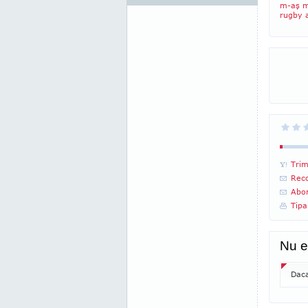
m-aş ma
rugby 
Trim
Reco
Abon
Tipa
Nu e
Daca