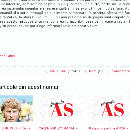
nt in­terzise, admise fiind peş­te­le, pu­iul şi curca­nul de curte, fier­te sau la cupt
­­la­rea siste­mului imu­nitar e şi ea esenţială şi ni se explică în ce mod se face. Au
o­man­dă şi o se­rie întreagă de su­pli­mente ali­mentare, în privinţa că­rora mă fa
că faptul că, la sfârşitul volumului, nu mai puţin de 45 de pa­gini sunt ocupate c
erea aces­tor produse şi cu men­ţionarea furni­zo­rilor, ceea ce miroase a recla­m
 cu pre­ca­u­ţie, se pot alege informaţii utile din acest volum.
ana Bittel
Vizualizari
(1.943)
Note
(
0
)
Comentari
 articole din acest numar
 SURUGIU - "Dacă
CALENDAR ZODIACAL -
Răspuns pentru ANCA -