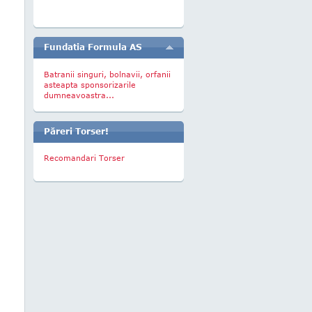
Fundatia Formula AS
Batranii singuri, bolnavii, orfanii
asteapta sponsorizarile
dumneavoastra...
Păreri Torser!
Recomandari Torser