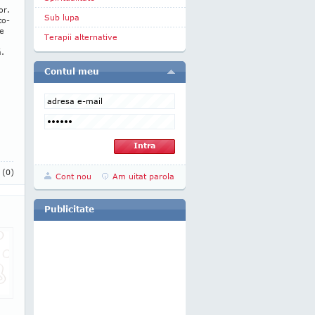
or.
Sub lupa
to­
ce
Terapii alternative
u
ă.
Contul meu
i
(0)
Cont nou
Am uitat parola
Publicitate