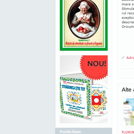
mare su
Sti­­mu
rul rec
scep­ti
descri­
Oricum,
Adri
Alte
Publicitate
FLORIN