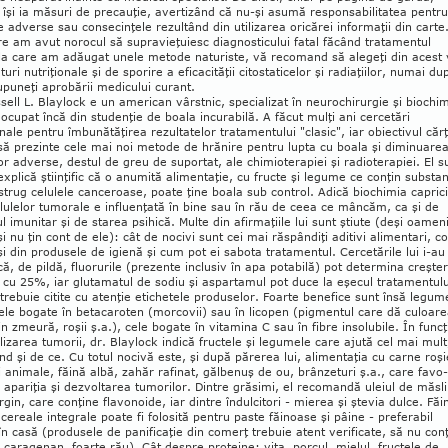
 îşi ia măsuri de precauţie, avertizând că nu-şi asumă respon­sa­bi­litatea pentru
e ad­verse sau consecinţele rezul­tând din utili­zarea oricărei informaţii din carte
e am avut no­ro­cul să supravieţuiesc di­ag­nosticului fa­tal făcând tra­ta­men­tul
la care am adău­gat unele metode natu­riste, vă recomand să alegeţi din acest 
uri nutri­ţionale şi de spo­rire a efica­cităţii citostaticelor şi radia­ţiilor, numai du
u­pu­neţi aprobării me­dicului cu­rant.
sell L. Blaylock e un american vârstnic, specializat în neurochirurgie şi bio­chi­m
o­cupat încă din studenţie de boala incurabilă. A făcut mulţi ani cercetări
onale pentru îmbună­tăţirea rezultatelor tratamentului "clasic", iar obiectivul cărţ
să prezinte cele mai noi metode de hră­nire pen­tru lupta cu boala şi diminuare
lor adverse, destul de greu de suportat, ale chi­mio­­te­rapiei şi radio­tera­piei. El s
explică şti­inţific că o anumită ali­men­taţie, cu fructe şi le­gu­me ce con­ţin substa
strug celu­lele can­ceroase, poate ţine boa­la sub control. Adică bio­­­chi­mia capric
­lulelor tumorale e influ­en­ţată în bine sau în rău de ceea ce mân­căm, ca şi de
l imunitar şi de starea psi­hică. Multe din afirmaţiile lui sunt ştiu­te (deşi oa­meni
i nu ţin cont de ele): cât de no­civi sunt cei mai răs­pândiţi adi­tivi alimen­tari, c
şi din pro­dusele de igi­enă şi cum pot ei sabota tratamentul. Cerce­tă­rile lui i-au
că, de pildă, fluorurile (prezente in­clusiv în apa potabilă) pot determina creşte
 cu 25%, iar glutamatul de sodiu şi aspar­tamul pot duce la eşecul tratamentulu
tre­buie citite cu atenţie eti­chetele produselor. Foar­te benefice sunt însă legu­m
tele bo­gate în betaca­roten (morcovii) sau în licopen (pig­men­tul care dă culoar
in zmeură, roşii ş.a.), cele bo­gate în vitamina C sau în fibre insolubile. În func­ţ
lizarea tumorii, dr. Blaylock in­dică fructele şi legumele care ajută cel mai mult
ând şi de ce. Cu totul nocivă este, şi după pă­rerea lui, alimentaţia cu carne roşi
 ani­male, făină albă, zahăr rafi­nat, gălbe­nuş de ou, brân­zeturi ş.a., care favo­
 apa­riţia şi dez­vol­tarea tumorilor. Dintre grăsimi, el reco­mandă uleiul de măsl
rgin, care conţine fla­vo­noide, iar dintre îndulcitori - mierea şi ştevia dul­ce. Făi
 cereale integrale poa­te fi folosită pentru paste făinoase şi pâine - pre­ferabil
în casă (produsele de panificaţie din co­merţ tre­bu­ie atent verificate, să nu con
l ca­ra­ge­nan, foar­te rău). Cât des­pre pro­te­ine: vita, por­cul, mie­lul, fructele de