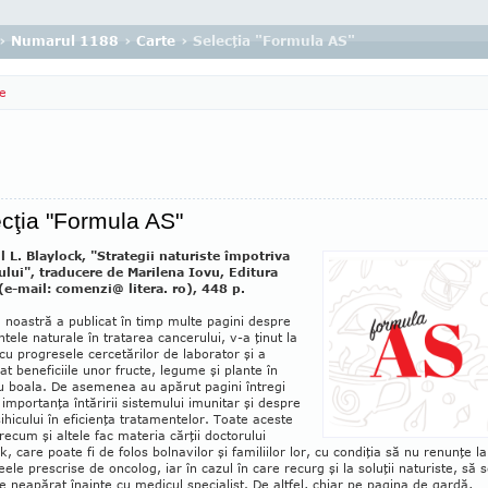
›
Numarul 1188
›
Carte
› Selecţia "Formula AS"
e
cţia "Formula AS"
 L. Blaylock, "Strategii natu­ris­te împotriva
ului", traducere de Ma­ri­lena Iovu, Editura
 (e-mail: comenzi@ litera. ro), 448 p.
 noastră a publicat în timp multe pagini despre
tele naturale în tratarea cancerului, v-a ţinut la
cu progresele cercetărilor de laborator şi a
t beneficiile unor fructe, legume şi plante în
u boala. De asemenea au apărut pagini întregi
importanţa întăririi sistemului imunitar şi despre
sihicului în eficienţa tratamentelor. Toate aceste
ecum şi altele fac materia cărţii doctorului
k, care poate fi de folos bol­navilor şi familiilor lor, cu con­diţia să nu renunţe la
deele prescrise de oncolog, iar în cazul în care recurg şi la soluţii naturiste, să 
e neapărat înainte cu medicul specialist. De altfel, chiar pe pagina de gardă,