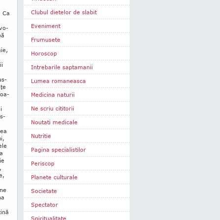
Clubul dietelor de slabit
. Ca
Eveniment
vo­
pă
Frumusete
ie,
Horoscop
ii
Intrebarile saptamanii
a
us­
Lumea romaneasca
nţe
ioa­
Medicina naturii
Ne scriu cititorii
i
os­
Noutati medicale
rea
Nutritie
i,
ele
Pagina specialistilor
ea
ie
Periscop
,
e,
Planete culturale
ine
Societate
na
Spectator
ţină
Spiritualitate