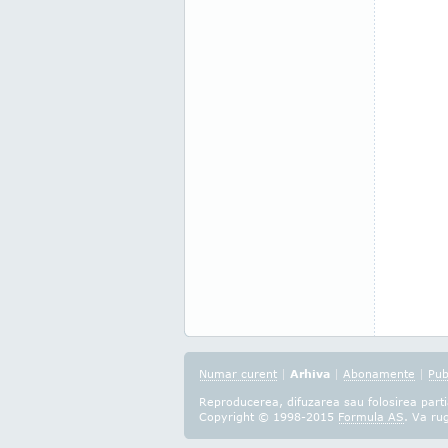
Numar curent
|
Arhiva
|
Abonamente
|
Pub
Reproducerea, difuzarea sau folosirea partia
Copyright © 1998-2015
Formula AS
. Va ru