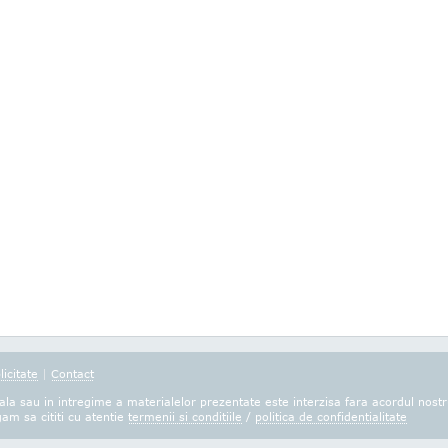
licitate
|
Contact
la sau in intregime a materialelor prezentate este interzisa fara acordul nostr
gam sa cititi cu atentie
termenii si conditiile
/
politica de confidentialitate