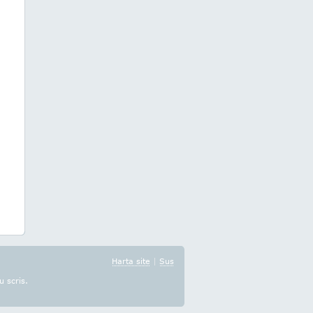
Harta site
|
Sus
u scris.