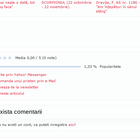
i naşte o dată, tot
SCORPIONUL (22 octombrie
Oraviţa, F. AS nr. 1186 -
aş face"
- 22 noiembrie)
"Am înţepături în sânul
stâng"
Media 0,00 / 5 (0 note)
1,33 %
Popularitate
ite prin Yahoo! Messenger
manda unui prieten prin e-Mail
eaza-te la newsletter
reste articolul
xista comentarii
 nu aveti un cont, va puteti inregistra
aici
!