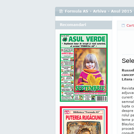
Formula AS
›
Arhiva
›
Anul 2015
Recomandari
Cart
Sele
Russell
cancer
Litera
Revista
adjuvan
curent 
semnala
lupta c
despre 
rolul p
teme pr
Blayloc
pro­ce­
consult