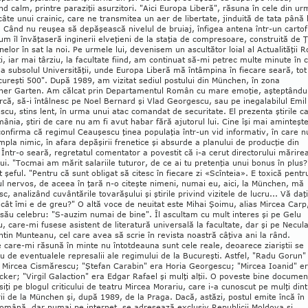
d calm, prin­tre para­ziţii asurzitori. "Aici Europa Li­be­ră", ră­su­na în cele din u
âte unui crainic, ca­re ne transmitea un aer de libertate, jinduită de tata până 
. Când nu reuşea să depă­şească nivelul de bruiaj, înfigea antena într-un cartof
um îl învăţaseră inginerii elveţieni de la staţia de compresoare, construită de 
nelor în sat la noi. Pe urmele lui, de­venisem un ascultător loial al Actualităţii R
, iar mai târziu, la facultate fiind, am continuat să-mi petrec multe minute în c
la subsolul Universităţii, unde Europa Liberă mă întâmpina în fiecare sea­ră, tot
u­reşti 500". După 1989, am vizitat sediul postu­lui din München, în zo­na
cher Garten. Am călcat prin Departamentul Român cu mare emoţie, aşteptându
că, să-i întâlnesc pe Noel Bernard şi Vlad Georgescu, sau pe inega­la­bilul Emil
cu, stins lent, în urma unui atac comandat de securitate. El pre­zenta ştirile c
ânia, ştiri de care nu am fi avut habar fără ajutorul lui. Cine îşi mai aminteşt
onfirma că regimul Ceauşescu ţinea populaţia într-un vid infor­mativ, în care n
mpla nimic, în afara depăşirii frenetice şi absurde a pla­nului de producţie din
. În­tr-o seară, regretatul comentator a povestit că i-a cerut direc­to­rului mărire
lui. "Toc­mai am mărit salariile tuturor, de ce ai tu pre­ten­ţia unui bonus în plus?
t şeful. "Pen­tru că sunt obligat să citesc în fiecare zi «Scîn­teia». E toxică pentr
l nervos, de aceea în ţa­ră n-o citeşte nimeni, numai eu, aici, la Mün­chen, mă
c, analizând cuvân­tă­rile to­vară­şului şi ştirile privind vizitele de lu­cru... Vă daţi
ât îmi e de greu?" O altă voce de neuitat este Mihai Şoimu, alias Mircea Carp
 său celebru: "S-auzim numai de bine". Îl as­cul­tam cu mult interes şi pe Gelu
, ca­re-mi fusese asistent de literatură universală la facultate, dar şi pe Necula
n­tin Mun­teanu, cel care avea să scrie în re­vis­ta noastră câţiva ani la rând.
care-mi ră­sună în minte nu întotdeauna sunt cele reale, de­oarece ziariştii se
u de even­tualele repre­salii ale regimului de la Bucu­reşti. Astfel, "Ra­du Go­run"
 Mir­cea Cismărescu; "Şte­fan Ca­rabin" era Horia Georgescu; "Mircea Ioa­nid" e
ker; "Virgil Galaction" era Edgar Ra­fael şi mulţi alţii. O poveste bine docu­men­
siţi pe blogul criticului de teatru Mir­cea Morariu, care i-a cunoscut pe mulţi din
orii de la München şi, după 1989, de la Pra­ga. Dacă, astăzi, postul emite încă în
o­mână, dar numai pe internet, se adresează ex­clusiv Republicii Moldova şi,