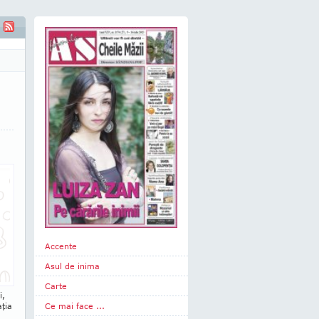
Accente
Asul de inima
Carte
i,
ţia
Ce mai face ...