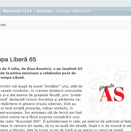
›
Numarul 1174
›
Accente
› Europa Liberă 65
ente
opa Liberă 65
a de 4 iulie, de Ziua Americii, s-au îm­plinit 65
 de la prima emisiune a cele­bru­lui post de
Europa Liberă.
mintiri mă leagă de acest "emiţător" unic, atât de
n casele românilor, în vremea dictaturii comuniste.
 şi-a dat seama de gre­şeala făcută, prin "prie­te­
nică" declarată Uni­u­nii Sovietice şi părăsirea na­
r răsăritene în gheara Ur­sului siberian, SUA au
-şi facă simţită prezenţa, măcar simbolic, în
 est-european. Îmi amintesc cât de fericit am fost
 când mama ne-a făcut sur­pri­za cum­pă­rării unui
de radio "Bucu­reşti 500". Îl achiziţionase în rate, pe salariul de petrolist al tate
ntase în camera din spate, să nu se audă din stradă. După o zi de muncă la sta
pare a ţiţeiului, tata îşi turna un ţoi de ţuică şi se aşeza cu capul pe masă,