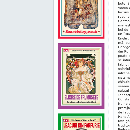
butonân
vocea c
lacrimi
roşu, c
Can­toa
mâneşti
bul de 
un "Buc
Englis
mă, par
Georges
din Rom
poate c
se întâ
fabrici
salariu
întreba
sistemu
chinuies
seama c
salutul
Ionescu
Cons­ta
Numele 
proteja
de fapt
Hans Ac
tată gă
tru­dit
limba r