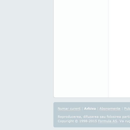
Numar curent
|
Arhiva
|
Abonamente
|
Pub
Reproducerea, difuzarea sau folosirea partia
Copyright © 1998-2015
Formula AS
. Va ru