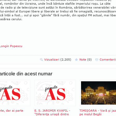
l, româ­nilor din Ucraina, unde încă bântuie stafiile imperiului roşu. La câte
 de radio şi de televiziune sunt astăzi în România, sărbătorirea venerabilei vâr
lui-simbol al Europei libere şi libe­rale ar trebui să fie omagială, recu­nos­cătoar
că întâi a fost... oul şi apoi "găinile" fără număr, din spaţiul FM actual, mai libe
asărea cerului.
Longin Popescu
Vizualizari
(2.205)
Note
(
0
)
Comentari
 articole din acest numar
rte, dar ai parte
E. S. JAROMIR KVAPIL -
TIMIŞOARA - Vară şi jaz
"Diferenţa uriaşă dintre
pe malul Begăi