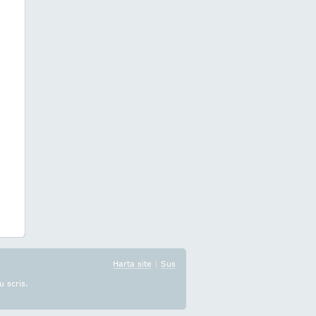
Harta site
|
Sus
u scris.