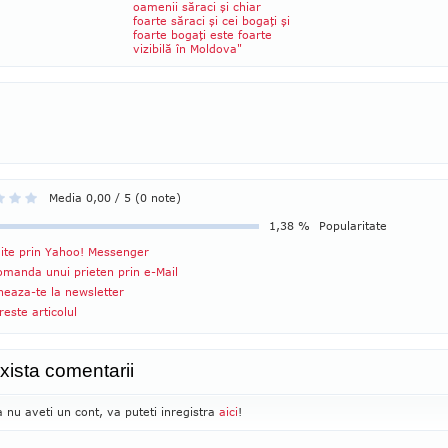
oamenii săraci şi chiar
foarte săraci şi cei bogaţi şi
foarte bogaţi este foarte
vizibilă în Moldova"
Media 0,00 / 5 (0 note)
1,38 %
Popularitate
ite prin Yahoo! Messenger
manda unui prieten prin e-Mail
eaza-te la newsletter
reste articolul
xista comentarii
 nu aveti un cont, va puteti inregistra
aici
!