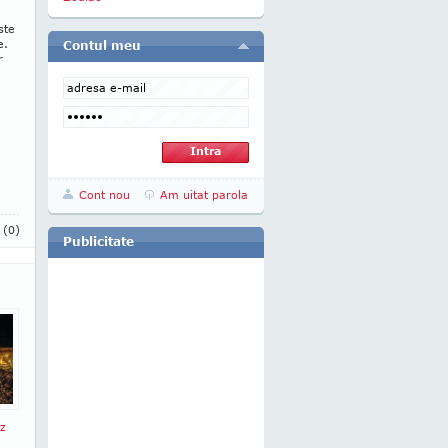
ste
e.
Contul meu
r
Cont nou
Am uitat parola
i
(0)
Publicitate
z