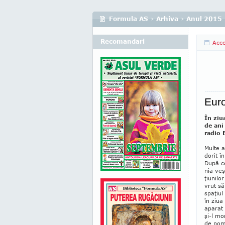
Formula AS
›
Arhiva
›
Anul 2015
Recomandari
Acc
Eur
În ziu
de ani
radio 
Multe a
dorit î
După ce
nia veş
ţiunilo
vrut să
spaţiul
în ziua
aparat 
şi-l mo
de pom­