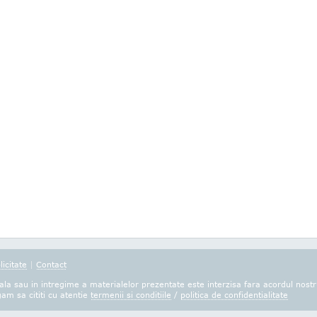
licitate
|
Contact
la sau in intregime a materialelor prezentate este interzisa fara acordul nostr
gam sa cititi cu atentie
termenii si conditiile
/
politica de confidentialitate