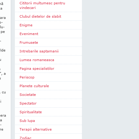
Cititorii multumesc pentru
rmă
vindecari
la
Clubul dietelor de slabit
Ţara
o­
Enigme
lu­
 pe
Eveniment
-
Frumusete
alde
Intrebarile saptamanii
e
u
Lumea romaneasca
Pagina specialistilor
a
", a
Periscop
u
Planete culturale
, cu
Societate
i
Spectator
Spiritualitate
 era
ra
Sub lupa
­
tre
Terapii alternative
Zodiac