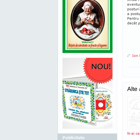
eventua
posturi
a postu
Pentru 
decât p
Ion 
Alte
N-ai ca
Publicitate