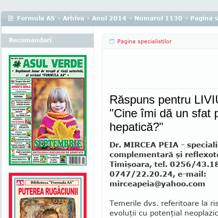
Formula AS
›
Arhiva
›
Anul 2014
›
Numarul 1130
›
Pagina s
Recomandari
Pagina specialistilor
Răspuns pentru LIVIU
"Cine îmi dă un sfa
hepatică?"
Dr. MIRCEA PEIA - special
complementară şi reflexot
Timişoara, tel. 0256/43.1
0747/22.20.24, e-mail:
mirceapeia@yahoo.com
Temerile dvs. referitoare la ri
evoluţii cu potenţial neoplazic