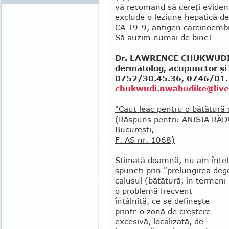
vă recomand să cereţi evidenţ
exclude o leziune hepa­tică d
CA 19-9, antigen carcinoembr
Să auzim numai de bine!
Dr. LAWRENCE CHUKWUDI 
dermatolog, acupunctor şi 
0752/30.45.36, 0746/01.7
chukwudi.nwabudike@liv
"Caut leac pentru o bătătură
(Răspuns pentru ANISIA RĂD
Bucureşti,
F. AS nr. 1068)
Stimată doamnă, nu am înţele
spuneţi prin "prelungirea dege
calusul (bătătură, în termeni 
o problemă frecvent
întâlni­tă, ce se defineşte
printr-o zonă de creştere
excesivă, localizată, de