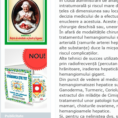
în ciuda administrării de anal
intratumorală şi riscul mare
ţeles că dimensiunea sau loc
decizia medicului de a efectua
enucleere a acestuia. Aceste p
chirurgie deschisă sau, uneor
În afară de modalităţile chirur
tratamentul hemangiomului si
arterială (ramurile arterei he
alte sub­stanţe) duce la micş
riscul complicaţiilor.
Alte tehnici de succes utilizat
prin radiofrecvenţă (percutan 
hrănitoare, iradierea hepatică
he­mangiomului gigant.
Din punct de vedere al medicin
hemangiomatozei hepatice su
Ganoderma, Turmeric, Coriolu
extractul din mlădiţe de Cimi
tratamentul unor patologii t
mamari, chisturile ovariene, n
hemangioamele hepatice.
Şi, pentru ca neliniştea dvs. s
Publicitate