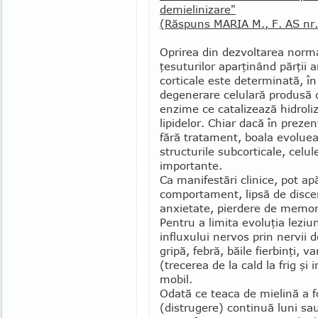
demielinizare"
(Răspuns MARIA M., F. AS nr
Oprirea din dezvoltarea norm
ţesuturilor apar­­ţinând părţii 
corticale este deter­mi­nată, î
degenerare celulară pro­du­să 
enzime ce catalizează hidroliz
lipidelor. Chiar dacă în prezen
fără tratament, boala evolueaz
structurile subcortica­le, celu
importante.
Ca manifestări clinice, pot apă
comportament, lipsă de discern
anxietate, pierdere de me­morie
Pentru a limita evoluţia leziun
influxului nervos prin nervii d
gripă, febră, băile fierbinţi, v
(trecerea de la cald la frig şi 
mobil.
Odată ce teaca de mielină a f
(distrugere) continuă luni sau