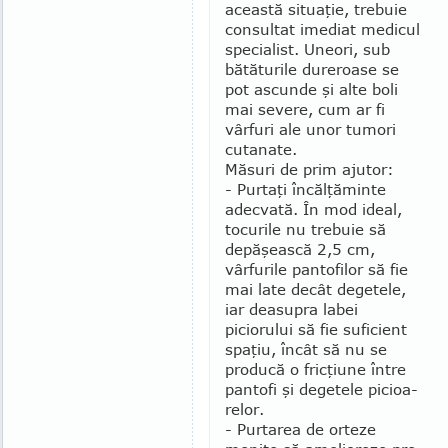
această situa­ţie, trebuie
consultat imediat medicul
specialist. Une­ori, sub
bătăturile dureroase se
pot ascunde şi alte boli
mai severe, cum ar fi
vârfuri ale unor tumori
cutanate.
Măsuri de prim ajutor:
- Purtaţi încălţăminte
adecvată. În mod ideal,
tocurile nu trebuie să
depăşească 2,5 cm,
vârfurile pantofilor să fie
mai late decât degetele,
iar deasupra labei
piciorului să fie suficient
spaţiu, încât să nu se
producă o fricţiune între
pantofi şi degetele picioa­
relor.
- Purtarea de orteze