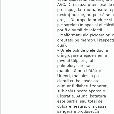
AVC. Din cauza unei lipse de s
pre­dis­puşi la traumatisme rep
nesimţindu-le, nu pot să se fe
greşit. Neuro­patia pro­duce şi 
picioarelor (în special al căl­câ
pot fi o sursă de infecţii.
- Malformaţii ale picioa­relor, 
greutăţii pe membrul respect
gus).
- Unele boli de piele duc la
o îngroşare a epidermei la
nivelul tăl­pilor şi al
palmelor, care se
manifes­tă prin bătă­turi.
Uneori, mai ales la pa­
cienţii cu boli asociate
cum ar fi diabetul za­harat,
sub calus poate apărea o
ulce­raţie. Atunci bătătura
este parţial sau total de
culoare neagră, din cauza
sângerării produse. În