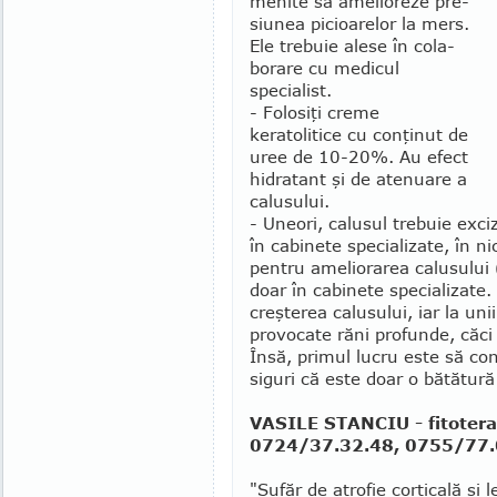
menite să amelioreze pre­
siunea picioarelor la mers.
Ele trebuie alese în cola­
borare cu medicul
specialist.
- Folosiţi creme
keratolitice cu conţinut de
uree de 10-20%. Au efect
hidratant şi de atenuare a
calu­sului.
- Uneori, calusul trebuie exci
în cabinete specializate, în ni
pentru amelio­rarea calusului 
doar în cabinete specializate
creşterea calusului, iar la uni
provocate răni profunde, căci 
Însă, primul lucru este să cons
siguri că este doar o bătătură
VASILE STANCIU - fitoterap
0724/37.32.48, 0755/77.
"Sufăr de atrofie corticală şi l