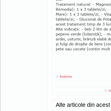
Tratament natural: - Magneziu 
Remedia): 1 x 3 tablete/zi; - C
Mare): 1 x 3 tablete/zi; - Vi
tablete/zi; - Gluconat de Pota
acest tra­ta­ment timp de 3 lun
Alte indicaţii: - beţi 2 litri 
pepene verde (lu­be­niţă); - mâ
ardei, usturoi, brânză slabă 
şi fulgi de droj­die de bere (
pe­te sau uscate (conţin mult
Redactia
V
Alte articole din aces