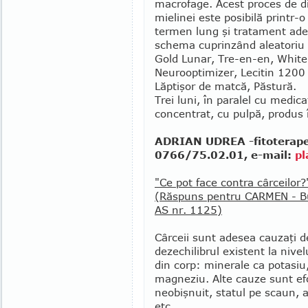
macrofage. Acest proces de di
mielinei este posibilă printr-o
termen lung şi tratament adec
schema cuprinzând aleatoriu
Gold Lunar, Tre-en-en, White
Neurooptimizer, Le­ci­tin 120
Lăpti­şor de matcă, Păstură.
Trei luni, în paralel cu medic
concentrat, cu pulpă, produs 
ADRIAN UDREA -fitoterapeut
0766/75.02.01, e-mail:
pl
"Ce pot face contra cârceilor?
(Răspuns pentru CARMEN - Bu
AS nr. 1125)
Cârceii sunt adesea cauzaţi d
dezechilibrul exis­tent la nivelu
din corp: minerale ca po­tasiu,
magneziu. Alte cauze sunt efor
neobişnuit, statul pe scaun, a
etc.