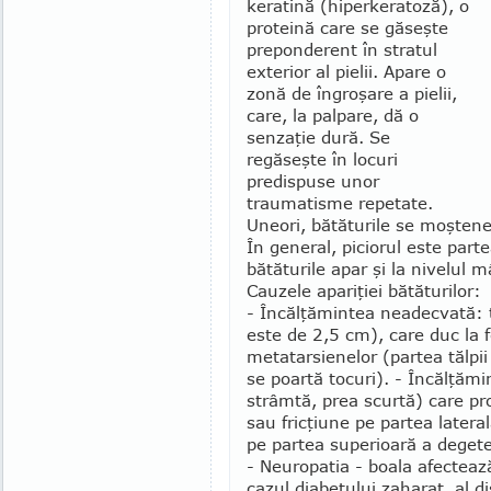
keratină (hiperkera­to­ză), o
proteină care se găseşte
pre­ponderent în stratul
exterior al pielii. Apare o
zonă de îngroşare a pielii,
care, la palpare, dă o
senzaţie dură. Se
regăseşte în locuri
predispuse unor
traumatisme repetate.
Uneori, bătă­tu­rile se moştenes
În general, piciorul este part
bătăturile apar şi la nivelul mâ
Cauzele apariţiei bătăturilor:
- Încălţămintea neadecvată: t
este de 2,5 cm), care duc la 
metatarsienelor (par­tea tălpi
se poartă tocuri). - Încălţăm
strâmtă, prea scurtă) care pr
sau fricţiune pe partea latera
pe partea superi­oară a dege­te
- Neuropatia - boala afecteaz
cazul diabetului zaharat, al di