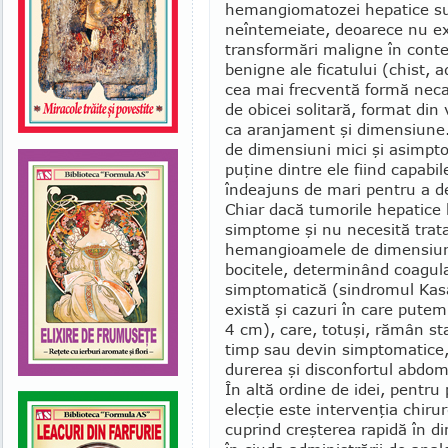
hemangiomatozei hepa­tice s
neîntemeiate, deoarece nu exi
trans­formări maligne în conte
benigne ale ficatului (chist,
cea mai frecventă for­mă nec
de obicei solitară, format di
ca aranjament şi dimensiune
de dimensiuni mici şi asimpt
puţine dintre ele fiind capab
îndeajuns de mari pentru a 
Chiar dacă tumorile hepatice 
simptome şi nu necesită trata
hemangioamele de dimen­siuni
bocitele, determinând coagul
simptoma­tică (sindromul Kasa
există şi cazuri în care put
4 cm), care, totuşi, rămân st
timp sau devin simptomatice
durerea şi disconfortul abdom
În altă ordine de idei, pentru 
elecţie este intervenţia chirur
cuprind creşterea rapidă în d