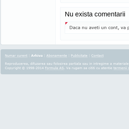
Nu exista comentarii
Daca nu aveti un cont, va p
Numar curent
|
Arhiva
|
Abonamente
|
Publicitate
|
Contact
Reproducerea, difuzarea sau folosirea partiala sau in intregime a materialel
Copyright © 1998-2014
Formula AS
. Va rugam sa cititi cu atentie
termenii s