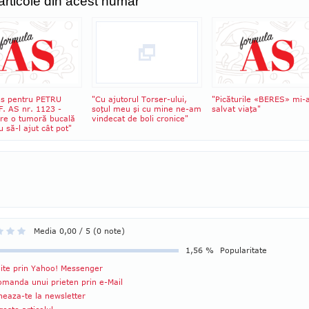
 articole din acest numar
s pentru PETRU
"Cu ajutorul Torser-ului,
"Picăturile «BERES» mi-
F. AS nr. 1123 -
soţul meu şi cu mine ne-am
salvat viaţa"
are o tumoră bucală
vindecat de boli cronice"
u să-l ajut cât pot"
Media 0,00 / 5 (0 note)
1,56 %
Popularitate
ite prin Yahoo! Messenger
manda unui prieten prin e-Mail
eaza-te la newsletter