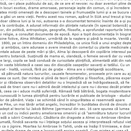
istică, ce-i pla­ce publicului de azi, de ce are el nevoie: nu doar aven­turi pline d
 în locuri exo­tice, drame amoroase, personaje ieşite din comun, ci şi încredere 
­tatea minţii omeneşti de a descoperi tainele şi frumu­se­ţile lumii şi a se bucura
 a găsi un sens vieţii. Pentru acest nou roman, apărut în SUA anul trecut şi tr
 doar câteva luni şi la noi, autoarea s-a do­­cumentat temeinic înainte de a-şi p
a la con­tribuţie. A adunat informaţii din ştiinţele naturale (în special botanică) ş
lor, din politică, antro­po­logie, geografie, filosofie, a aprofun­dat raporturile într
 şi religie, a consultat do­cu­mente de epocă. Apoi a topit do­cumen­ta­ţia în biogra
oine fictive, Alma Whit­taker, urmărită de la naştere şi până la moarte. Ve­nită 
 1800, pe un întins dome­niu din Phila­delphia, ca unica fiică a unui en­glez deşt
 şi am­­biţios, care adunase o avere i­mensă din comerţul cu plante me­dicinale ş
tale aduse de peste mări şi ţări, Alma îşi des­co­peră din copi­lărie interesul pa
 pen­tru bo­tanică. Sus­ţi­nută de mama ei, olan­deză, o fe­meie severă dar cu ve­d
le largi, co­pi­la se lasă condusă de curio­zitate ştiin­ţi­fică, alimentată atât din na­
in vasta biblio­te­că a casei sau din discu­ţiile oaspeţilor savanţi ai tată­lui. Cu un
grat - înal­tă, voinică, fără pic de graţie - Alma are o in­te­li­genţă iscoditoare,
 să pă­trun­dă natura lucrurilor, cauzele fenomenelor, pro­cesele prin care au a
ceea ce sunt. Dar mintea ei pli­nă de teorii şti­inţifice şi filosofice, plăcerea exper
lor şi răb­darea obser­vării detaliilor nu o împie­dică să se îndră­gostească, să fie 
rasă de tineri ca­re nu-i admiră decât inte­lec­tul şi care nu-i doresc decât pri­­e­te­
ă, ceea ce-i aduce multă suferinţă. Ră­masă fa­tă bă­trână, bo­gata moştenitoare
u­noscută în lu­­mea ştiin­ţifică pentru lucrările ei publicate de brio­lo­gie - studiul
or de pământ. Viaţa i se schimbă când în sin­gu­rătatea ei resemnată apare
 Pike, un mai tânăr artist angelic, încrezător în bunătatea di­vină de dincolo 
 adept al teoriei lui Jakob Böhme (ger­manul din sec. 16 care spunea că lumea
e un cod cu indicii pentru ameliorarea omenirii şi că "sem­nătura tuturor lucruri
adă a iubirii Cre­a­to­rului). Că­sătoria din dragoste a Almei cu Ambrose ră­mâ­ne
mată, fiindcă savanta nu-i înţelege so­ţului as­ceza şi interpretează refuzul vieţ
 ca o jignire. Moartea lui Ambrose în Tahiti, unde ea însăşi îl tri­misese, e doar
 multele dra­me de care e încon­jurată eroina noastră. Cum mintea ei vrea să