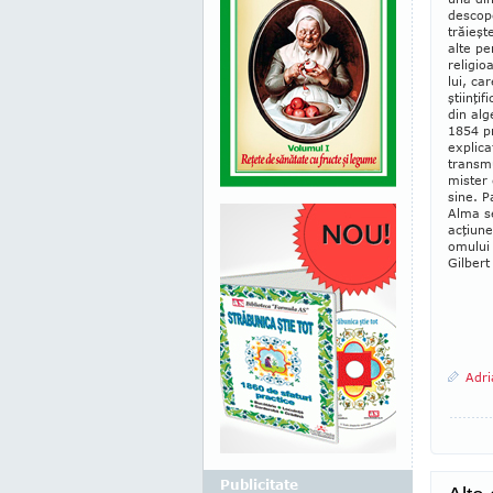
descope
trăieşt
alte pe
religio
lui, ca
ştiin­ţ
din alg
1854 pr
explica
trans­m
mister 
sine. P
Al­ma s
acţiune
omului 
Gilbert
Adri
Publicitate