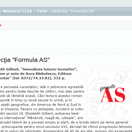
›
Numarul 1126
›
Carte
› Selecţia "Formula AS"
e
cţia "Formula AS"
th Gilbert, "Semnătura tuturor lucru­ri­lor",
ere şi note de Anca Bărbulescu, Editura
itas" (tel. 0372/74.33.82), 532 p.
 e perioada vacanţelor, iată o petrecere agreabilă
u­lui pentru toate tipurile de cititori, mai ales pentru
oiţi să rămână acasă. Căci lectura acestui roman
sportă în timp cu două secole în urmă, şi în
 spaţii geografice, din America de Nord şi Sud în
 şi Oceania, fiecare cu peisajele, locuitorii şi cultu­
r din secolul 19. Elizabeth Gilbert, autoarea best-
­lui internaţional "Mănâncă, roagă-te, iubeşte", are
rcabil talent de a povesti simplu şi alert, de a broda istorii pe teme general
preocupante pen­tru omul secolului XXI, derutat de ritmul pro­gre­sului tehnolo
cat în valuri de informaţii. Romanciera de 45 de ani ştie, inclusiv din experienţa