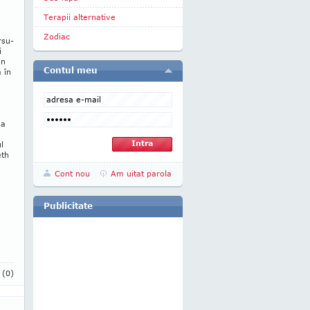
Terapii alternative
Zodiac
­su­
i
in
Contul meu
 în
na
l
eth
Cont nou
Am uitat parola
Publicitate
i
(0)