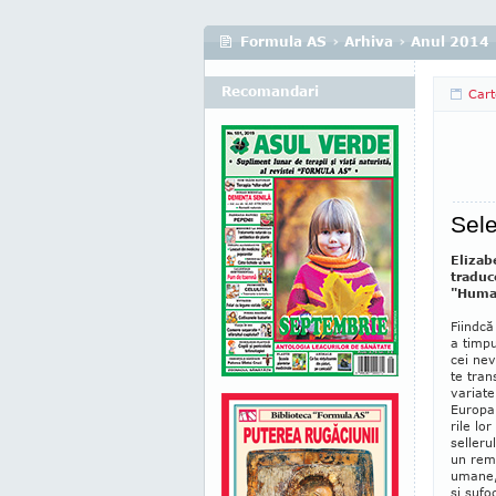
Formula AS
›
Arhiva
›
Anul 2014
Recomandari
Cart
Sele
Elizabe
traduc
"Human
Fiindcă
a tim­p
cei nev
te tran
variate
Eu­ropa
rile lo
selleru
un rema
umane, 
şi sufo