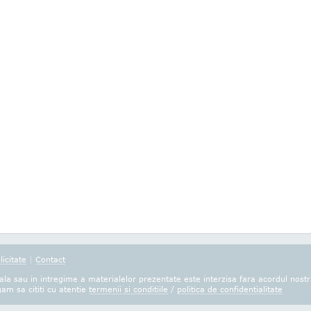
licitate
|
Contact
la sau in intregime a materialelor prezentate este interzisa fara acordul nostr
gam sa cititi cu atentie
termenii si conditiile
/
politica de confidentialitate