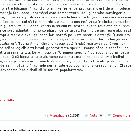
re logica întâmplărilor, adevărul lor, ea pleacă pe urmele iubitului în Tahiti,
e printre băştinaşi în condiţii primitive (prilej pentru romancieră de a introduce
rsonaje fabuloase, încarnând cam demonstrativ idei) şi admite convingerile
ase, mi­racolele şi ritua­lu­rile lor ca o deschidere spre forţa ordo­na­toare a uni­ver
re face ca spiritul să fie ne­mu­ritor. Alma şi-a pus însă viaţa în slujba cunoaşteri
ifice şi, stabilită în Olanda, continuă studiul muşchilor, având revelaţia că ei prov
e ce s-au adaptat în timp condiţiilor de pe uscat. Pornind de aici, ea ela­borează
o­pria teorie a evoluţiei speciilor, bazată pe lupta pentru exis­tenţă: "Lupta era
ţia celor mai com­pli­cate mis­tere biologice: separarea spe­ciilor, extincţia sau
utaţia lor". Teoria Almei ră­mâne nepublicată fiindcă mai avea de lămurit un
ce scăpa logicii: al­­truismul, generozitatea speciei umane până la sa­cri­ficiu de
atru ani mai târziu, Darwin publică "Ori­ginea spe­ciilor" cu ecoul ştiut, iar bătrâ
e bucură că ideea la care ajunsese ea e mult mai bine expusă. Privi­legiind
a, desfăşurată ca în ro­ma­­nele de aventuri, punând condimente şi idei pe gus­tu
de azi, îm­păcând în complementa­ri­ta­te evolu­ţio­­nismul şi creaţionismul, Eli­zab
 do­vedeşte încă o dată că îşi merită popularitatea.
ana Bittel
Vizualizari
(2.395)
Note
(
0
)
Comentari