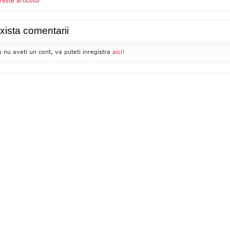
reste articolul
xista comentarii
 nu aveti un cont, va puteti inregistra
aici
!