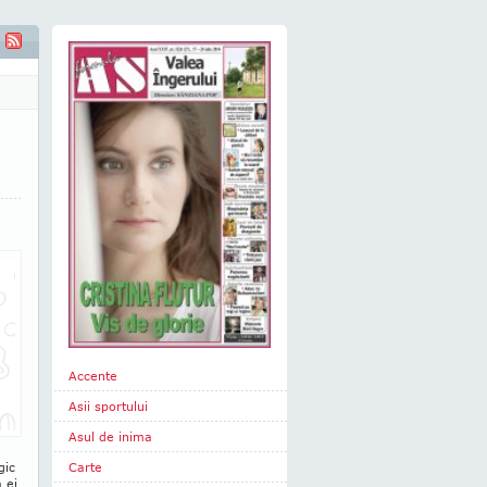
Accente
Asii sportului
Asul de inima
gic
Carte
 ei