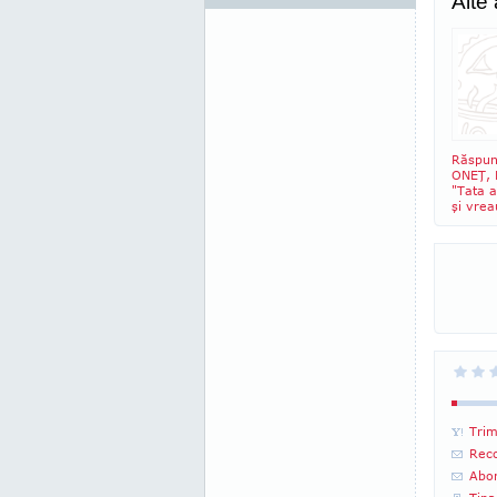
Alte
Răspun
ONEŢ, 
"Tata 
şi vrea
Trim
Reco
Abon