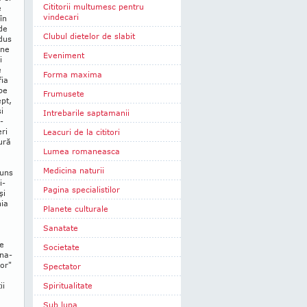
Cititorii multumesc pentru
e
vindecari
în
 de
Clubul dietelor de slabit
adus
une
Eveniment
i
e
Forma maxima
fia
pe
Frumusete
ept,
i
Intrebarile saptamanii
­
eri
Leacuri de la cititori
tură
Lumea romaneasca
Medicina naturii
juns
i­
Pagina specialistilor
şi
nia
Planete culturale
Sanatate
de
Societate
 na­
lor"
Spectator
ii
Spiritualitate
Sub lupa