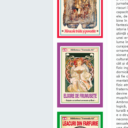
jur­nal
riscuri
capa­ci
ele, de
bine în
fantezi
istoria 
ştiinţă
unei er
lume în
curajos
ornamen
sio­nat
cultu­ra
cât şi d
fizic in
dornică
să fie 
men­­te
fizic at
fratern
devine c
muşchil
Ambrose
logică,
turală 
e o dov
neconsu
sexuale
una din