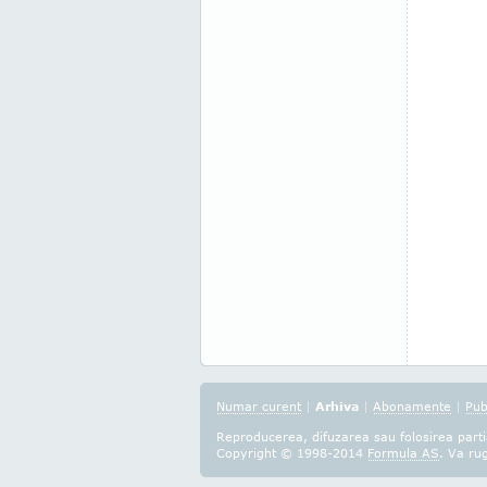
Numar curent
|
Arhiva
|
Abonamente
|
Pub
Reproducerea, difuzarea sau folosirea partia
Copyright © 1998-2014
Formula AS
. Va ru