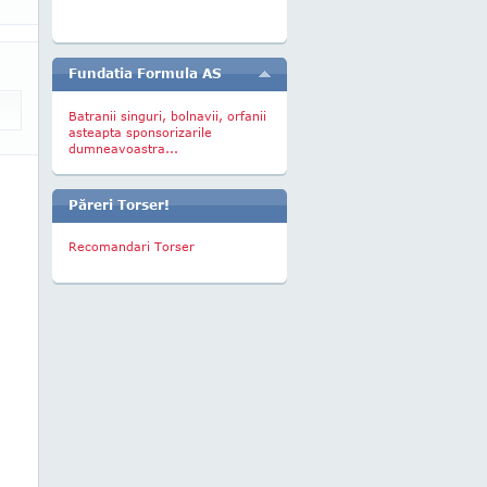
Fundatia Formula AS
Batranii singuri, bolnavii, orfanii
asteapta sponsorizarile
dumneavoastra...
Păreri Torser!
Recomandari Torser