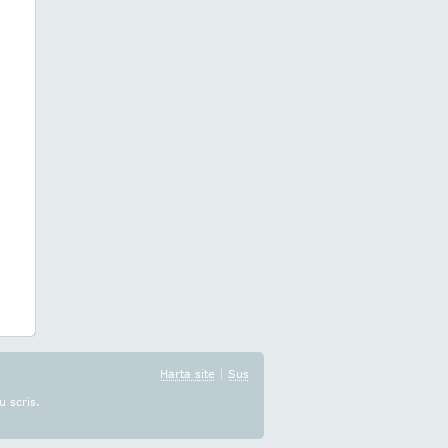
Harta site
|
Sus
u scris.