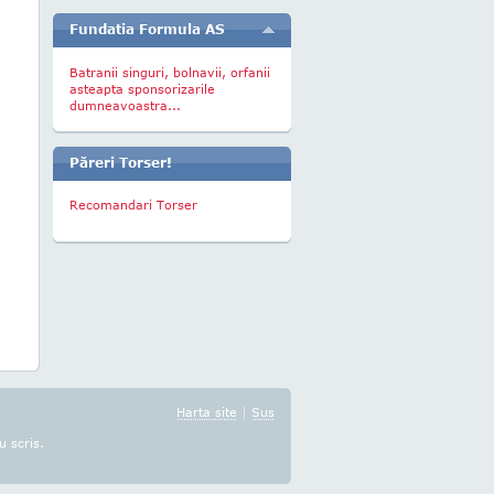
Fundatia Formula AS
Batranii singuri, bolnavii, orfanii
asteapta sponsorizarile
dumneavoastra...
Păreri Torser!
Recomandari Torser
Harta site
|
Sus
u scris.