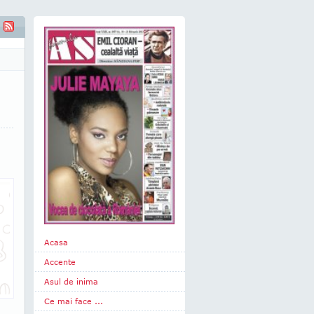
 Ungaria să respecte istoria poporului român"
Acasa
Accente
Asul de inima
Ce mai face ...