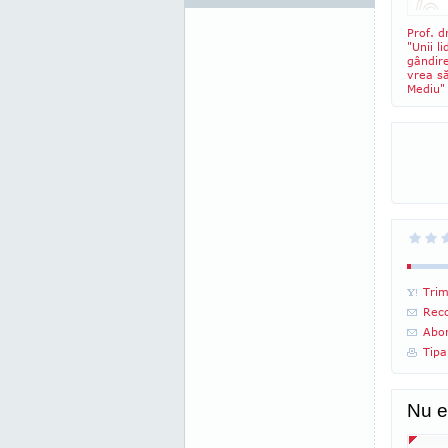
Prof. 
"Unii l
gândire
vrea să
Mediu"
Trim
Reco
Abon
Tipa
Nu e