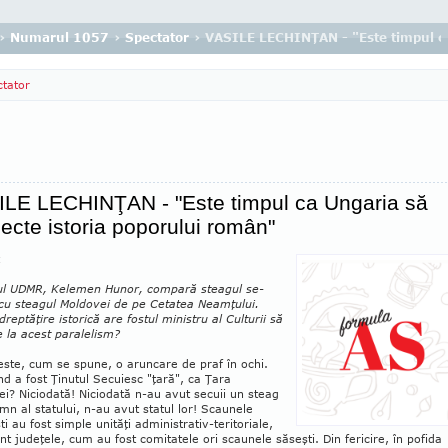
›
Numarul 1057
›
Spectator
› VASILE LECHINŢAN - "Este timpul ca
tator
ILE LECHINŢAN - "Este timpul ca Ungaria să
ecte istoria poporului român"
rul UDMR, Kelemen Hunor, compară steagul se­
 cu steagul Moldovei de pe Cetatea Neamţului.
dreptăţire istorică are fostul ministru al Culturii să
 la acest paralelism?
este, cum se spune, o aruncare de praf în ochi.
nd a fost Ţinutul Secuiesc "ţară", ca Ţara
i? Niciodată! Niciodată n-au avut secuii un steag
mn al statului, n-au avut statul lor! Scau­nele
ti au fost simple unităţi administrativ-teri­toriale,
t judeţele, cum au fost comitatele ori scaunele săseşti. Din fericire, în pofida