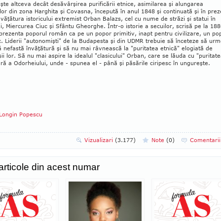
te altceva decât desăvârşirea purificării et­ni­ce, asimilarea şi alungarea
or din zona Har­ghi­ta şi Covasna, începută în anul 1848 şi con­tinuată şi în prez
văţătura istoricului ex­tremist Or­ban Balazs, cel cu nume de străzi şi statui în
, Mier­curea Ciuc şi Sfântu Gheorghe. Într-o istorie a se­cu­ilor, scrisă pe la 188
rezenta po­­porul ro­mân ca pe un popor primitiv, inapt pentru civi­lizare, un po
c. Liderii "autonomişti" de la Budapesta şi din UDMR trebuie să înceteze să ur­
 ne­fastă învăţătură şi să nu mai râvnească la "puritatea et­nică" elogiată de
şii lor. Să nu mai aspire la idea­lul "clasicului" Orban, care se lă­uda cu "pu­ritat
ră a Odorheiului, unde - spu­nea el - pâ­nă şi păsă­rile ciripesc în ungureşte.
Longin Popescu
Vizualizari
(3.177)
Note
(
0
)
Comentari
 articole din acest numar