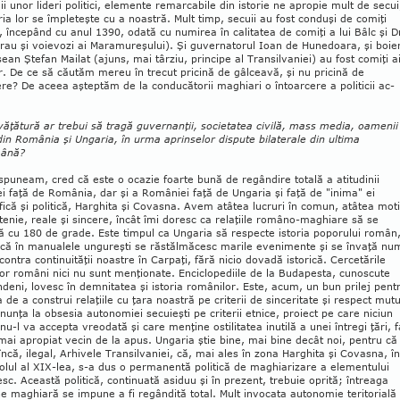
nii unor lideri politici, elemente remarcabile din istorie ne apropie mult de secui
oria lor se împleteşte cu a noastră. Mult timp, secuii au fost conduşi de comiţi
 începând cu anul 1390, odată cu numirea în calitatea de comiţi a lui Bâlc şi D
rau şi vo­ievozi ai Maramureşului). Şi guvernatorul Ioan de Hu­nedoara, şi boie
ean Ştefan Mailat (ajuns, mai târziu, principe al Transilvaniei) au fost comiţi a
r. De ce să căutăm mereu în trecut pricină de gâlceavă, şi nu pricină de
re? De aceea aşteptăm de la conducătorii maghiari o întoarcere a politicii ac­
văţătură ar trebui să tragă guvernanţii, societatea civilă, mass media, oamenii
din Ro­mânia şi Ungaria, în urma aprinselor dispute bilate­rale din ultima
mână?
puneam, cred că este o ocazie foarte bună de regândire totală a atitudinii
i faţă de Ro­mâ­nia, dar şi a României faţă de Ungaria şi faţă de "inima" ei
ică şi politică, Harghita şi Covasna. Avem atâ­tea lucruri în comun, atâtea mot
tenie, re­ale şi sincere, încât îmi doresc ca relaţiile româno-ma­ghiare să se
ă cu 180 de grade. Este timpul ca Ungaria să respecte istoria poporului român
că în manualele ungureşti se răstălmăcesc marile eveni­mente şi se învaţă nu
 contra continuităţii noastre în Carpaţi, fără nicio dovadă istorică. Cerce­tările
ilor români nici nu sunt menţionate. Enci­clo­pediile de la Budapesta, cunoscute
ndeni, lo­vesc în demnitatea şi istoria românilor. Este, acum, un bun prilej pent
 de a construi relaţiile cu ţara noastră pe criterii de sinceritate şi respect mutu
nunţa la obsesia autonomiei secuieşti pe criterii et­nice, proiect pe care niciun
u-l va accepta vreo­dată şi care menţine ostilitatea inutilă a unei întregi ţări, f
mai apropiat vecin de la apus. Ungaria ştie bi­ne, mai bine decât noi, pentru că
încă, ilegal, Ar­hivele Transilvaniei, că, mai ales în zona Har­ghita şi Covasna, î
olul al XIX-lea, s-a dus o per­manentă politică de maghiarizare a elemen­tului
sc. Această politică, continuată asiduu şi în pre­zent, trebuie oprită; întreaga
ne maghiară se im­pune a fi regândită total. Mult invocata autonomie teritorială