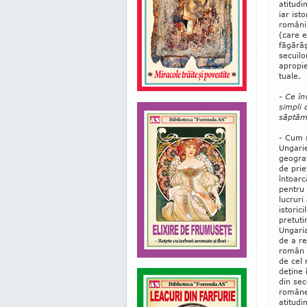
atitudi
iar ist
români,
(care e
făgărăş
secuilo
apropie
tuale.
- Ce în
simpli 
săptă
- Cum s
Ungarie
geograf
de prie
întoarc
pentru 
lucruri
istoric
pretuti
Ungaria
de a re
român n
de cel 
deţine 
din sec
româ­ne
atitudi