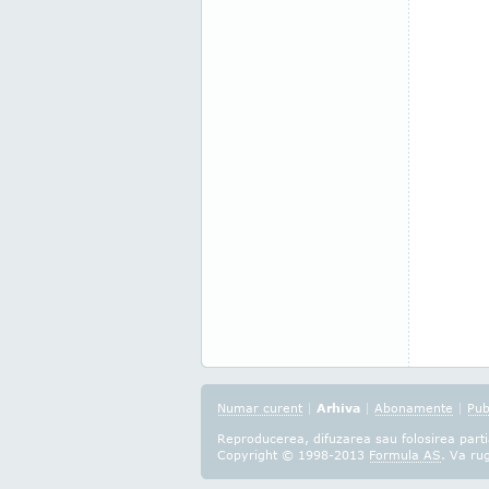
Numar curent
|
Arhiva
|
Abonamente
|
Pub
Reproducerea, difuzarea sau folosirea partia
Copyright © 1998-2013
Formula AS
. Va ru