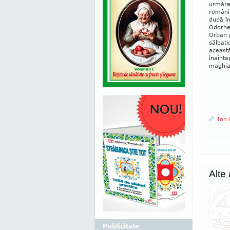
urmăreş
românil
după în
Odorhei
Orban p
sălbati
această
înainta
ma­ghia
Ion 
Alte
Publicitate