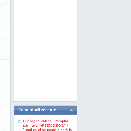
Comentarii recente
Gheorghe Vâlcea - tâmplarul
părintelui ARSENIE BOCA -
"Unul ca el se naşte o dată la