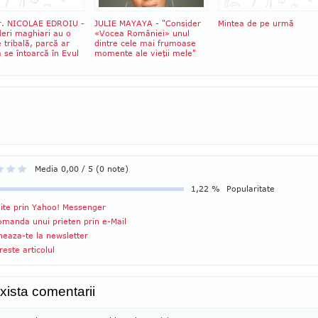
dr. NICOLAE EDROIU -
JULIE MAYAYA - "Consider
Mintea de pe urmă
ideri maghiari au o
«Vocea României» unul
 tribală, parcă ar
dintre cele mai frumoase
 se întoarcă în Evul
momente ale vieţii mele"
Media 0,00 / 5 (0 note)
1,22 %
Popularitate
ite prin Yahoo! Messenger
manda unui prieten prin e-Mail
eaza-te la newsletter
reste articolul
xista comentarii