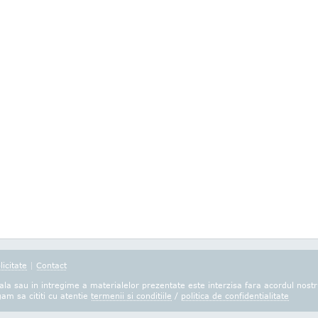
licitate
|
Contact
la sau in intregime a materialelor prezentate este interzisa fara acordul nostr
gam sa cititi cu atentie
termenii si conditiile
/
politica de confidentialitate