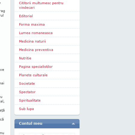
,
Cititorii multumesc pentru
vindecari
rag
rul
Editorial
i
Forma maxima
Lumea romaneasca
Medicina naturii
Medicina preventiva
Nutritie
Pagina specialistilor
ive
Planete culturale
,
mai
Societate
Spectator
ru
Spiritualitate
al,
Sub lupa
aţă
ncă
Contul meu
 nu