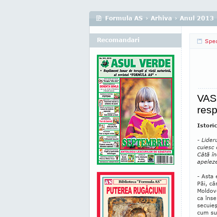
Formula AS
›
Arhiva
›
Anul 2013
Recomandari
Spec
VAS
resp
Istoric
- Lide
cuiesc
Câtă în
apeleze
- Asta 
Păi, câ
Moldove
ca înse
secuieş
cum sun