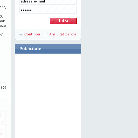
ent,
0,
por
meze
Cont nou
Am uitat parola
ea"
Publicitate
i
(0)