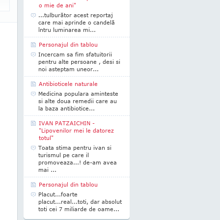
o mie de ani"
...tulburător acest reportaj
care mai aprinde o candelă
întru luminarea mi...
Personajul din tablou
Incercam sa fim sfatuitorii
pentru alte persoane , desi si
noi asteptam uneor...
Antibioticele naturale
Medicina populara aminteste
si alte doua remedii care au
la baza antibiotice...
IVAN PATZAICHIN -
"Lipovenilor mei le datorez
totul"
Toata stima pentru ivan si
turismul pe care il
promoveaza...! de-am avea
mai ...
Personajul din tablou
Placut...foarte
placut...real...toti, dar absolut
toti cei 7 miliarde de oame...