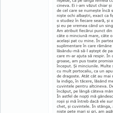
repe­de, că pe lângă femeia cu
cineva. Ei i-am văzut chiar şi 
de cel care se numeşte încă s
nişte ochi albaştri, exact ca fi­
o studiez în fie­care seară, ş
şi eu pe vremea când un singu
Am atribuit fiecărui punct di
câte o minciună mare, câte o 
acelaşi pat cu mine. În parte
suplimentare în care rămâne 
lăsându-mă să-l aştept de pa
care m-ar ajuta să respir. În 
groase, am pus toate promisiun
început. Şi minciunile. Multe 
cu mult portocaliu, ca un apu
de dragoste. Atât cât au mai 
la indi­go, în tăcere, lăsând m
cuvintele pentru altcineva. De
încăput, pe lângă câteva mâng
În astfel de nopţi mă gân­desc
roşii şi mă întreb dacă ele su
chet, şi cuvintele. În stânga,
nişte pete mari şi gri, am agăţ