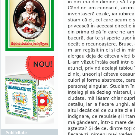
în niciuna din dimineţi să-l aj
Când ne-am cunoscut, acum 
inventaseră cozile, iar iubirea
ştiam că el, cel care acum e 
privească în aceeaşi direcţie î
din prima clipă în care ne-am 
bucură, dar te şi sperie uşor î
decât o recu­noaş­tere. Brusc,
m-am regăsit în el şi el în mi
alergau deja de câteva vieţi b
L-am văzut întâia oară în­tr-o
atunci, privind ace­laşi tablo
zilnic, une­ori şi câteva ceasu
culori şi forme abstrac­te, ca
personaj singular. Studiam în 
înţeleg şi să dezleg misterul, 
ciudate, mă lăsam chiar cuprin
de­taliu, iar la fiecare unghi, 
altul decât cel de cu alte zile
indignare, de repulsie şi irita
mă gândeam, într-o mare de c
aştepta? Şi de ce, dintre toţi
Publicitate
fie­care zi, nimeni nu-l vedea