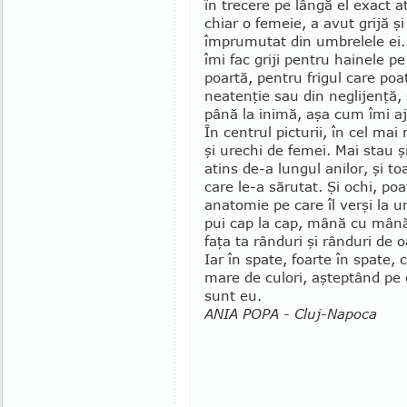
în trecere pe lângă el exact a
chiar o femeie, a avut grijă şi
împrumutat din umbrelele ei.
îmi fac griji pentru hainele pe
poartă, pentru frigul care poa
neatenţie sau din neglijenţă, 
până la inimă, aşa cum îmi a
În centrul picturii, în cel ma
şi urechi de femei. Mai stau şi
atins de-a lungul anilor, şi to
care le-a să­ru­tat. Şi ochi, p
ana­tomie pe care îl verşi la 
pui cap la cap, mână cu mână
faţa ta rânduri şi rânduri de o
Iar în spate, foarte în spate, 
mare de culori, aşteptând pe 
sunt eu.
ANIA POPA - Cluj-Napoca