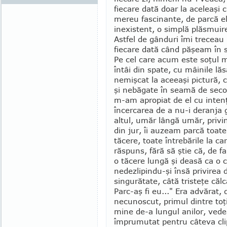
fiecare dată doar la aceleaşi 
mereu fascinante, de par­că el,
inexistent, o simplă plăsmuir
Astfel de gânduri îmi treceau 
fiecare dată când păşeam în s
Pe cel care acum este soţul m
întâi din spate, cu mâinile lă
nemişcat la aceeaşi pictură, cu
şi nebăgate în seamă de secole
m-am apro­piat de el cu intenţ
încercarea de a nu-i deranja 
altul, umăr lângă umăr, privin
din jur, îi auzeam parcă toat
tăcere, toate întrebările la c
răspuns, fără să ştie că, de f
o tăcere lungă şi deasă ca o 
nedezlipindu-şi însă pri­virea 
singurătate, câtă tristeţe călc
Parc-aş fi eu..." Era advărat, 
necunoscut, primul dintre toţi
mine de-a lungul anilor, vedea 
împrumutat pentru câteva clip