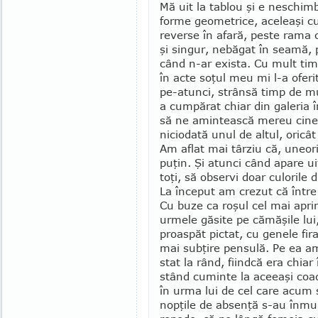
Mă uit la tablou şi e neschimb
forme geometrice, aceleaşi cu
reverse în afară, peste rama 
şi singur, nebăgat în seamă, pe
când n-ar exista. Cu mult ti
în acte soţul meu mi l-a oferi
pe-atunci, strânsă timp de mul
a cumpărat chiar din galeria î
să ne amintească mereu cine
niciodată unul de altul, oricâ
Am aflat mai târziu că, uneor
puţin. Şi atunci când apare ui
toţi, să observi doar culorile d
La început am crezut că între 
Cu buze ca roşul cel mai aprin
urmele găsite pe cămăşile lui,
proaspăt pictat, cu genele fir
mai sub­ţire pensulă. Pe ea a
stat la rând, fiindcă era chiar
stând cuminte la aceeaşi coa
în urma lui de cel care acum 
nopţile de ab­senţă s-au înmul