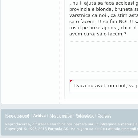
, nu ii ajuta sa faca aceleasi
provincia e blonda, bruneta s
varstnica ca noi , ca stim ast
sa o facem !!! sa fim NOI !! 
rosul pe buze aprins , chiar 
avem curaj sa o facem ?
Daca nu aveti un cont, va p
Numar curent
|
Arhiva
|
Abonamente
|
Publicitate
|
Contact
Reproducerea, difuzarea sau folosirea partiala sau in intregime a materialel
Copyright © 1998-2013
Formula AS
. Va rugam sa cititi cu atentie
termenii s