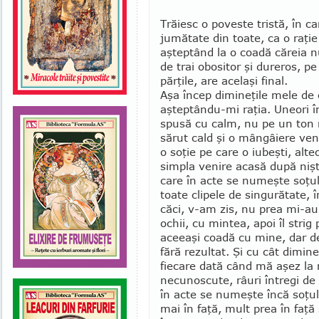
Trăiesc o poveste tristă, în c
jumătate din toate, ca o raţie 
aştep­tând la o coadă căreia n
de trai obositor şi dureros, pe
părţile, are acelaşi final.
Aşa încep dimineţile mele de 
aşteptându-mi raţia. Uneori î
spusă cu calm, nu pe un ton r
sărut cald şi o mân­­gâiere ven
o soţie pe care o iubeşti, al
simpla venire acasă după nişte
care în acte se numeşte soţul
toate clipele de singurătate, 
căci, v-am zis, nu prea mi-au 
ochii, cu min­tea, apoi îl stri
aceeaşi coadă cu mine, dar d
fără rezultat. Şi cu cât dimin
fiecare dată când mă aşez la r
necunoscute, râuri întregi de 
în acte se nu­meşte încă soţul
mai în faţă, mult prea în faţă