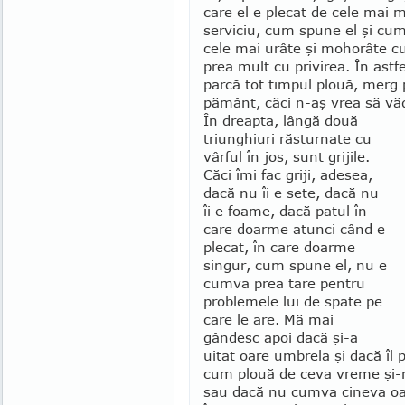
care el e plecat de cele mai mu
serviciu, cum spu­ne el şi cum
cele mai urâte şi mohorâte cul
prea mult cu privirea. În astfel
parcă tot timpul plouă, merg p
pământ, căci n-aş vrea să văd
În dreapta, lângă două
triunghiuri răsturnate cu
vâr­ful în jos, sunt grijile.
Căci îmi fac griji, adesea,
dacă nu îi e sete, dacă nu
îi e foame, dacă patul în
care doar­me atunci când e
plecat, în care doarme
singur, cum spu­ne el, nu e
cumva prea tare pentru
problemele lui de spate pe
care le are. Mă mai
gândesc apoi dacă şi-a
uitat oare umbrela şi dacă îl 
cum plouă de ceva vreme şi-
sau dacă nu cumva ci­neva oar