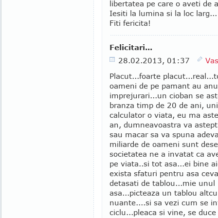
libertatea pe care o aveti de 
Iesiti la lumina si la loc larg...
Fiti fericita!
Felicitari...
28.02.2013, 01:37
Vas
Placut...foarte placut...real...
oameni de pe pamant au anumi
imprejurari...un cioban se aste
branza timp de 20 de ani, uni
calculator o viata, eu ma aste
an, dumneavoastra va astepta
sau macar sa va spuna adevarul
miliarde de oameni sunt deseo
societatea ne a invatat ca a
pe viata..si tot asa...ei bine 
exista sfaturi pentru asa ceva,
detasati de tablou...mie unul 
asa...picteaza un tablou altcui
nuante....si sa vezi cum se in
ciclu...pleaca si vine, se duce