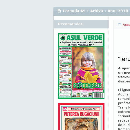
Formula AS
›
Arhiva
›
Anul 2010
Recomandari
Acc
"Ier
A apar
un pro
Szavai
despre
El igno
Adunare
romanil
profita
Transil
extremi
"primul
recapat
de-al d
Romania