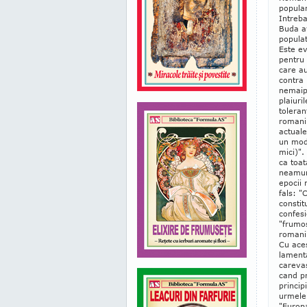
popular
Intreba
Buda av
popula
Este ev
pentru 
care au
contra 
nemaip
plaiuri
toleran
romanil
actuale
un mod 
mici)".
ca toat
neamuri
epocii 
fals: "
constit
confesi
"frumo
romanii
Cu aces
lamenta
carevas
cand pr
princip
urmele 
"Europa