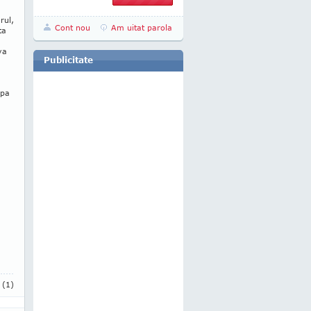
a
rul,
Cont nou
Am uitat parola
ta
va
Publicitate
opa
i
(1)