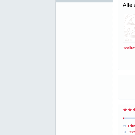
Alte
Realita
Trim
Reco