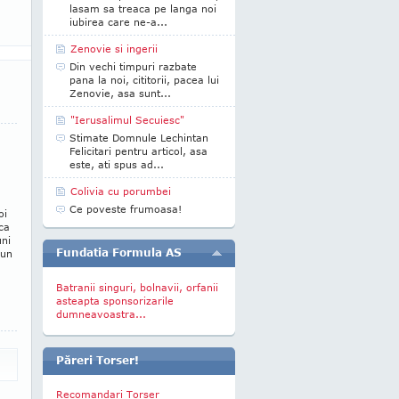
lasam sa treaca pe langa noi
iubirea care ne-a...
Zenovie si ingerii
Din vechi timpuri razbate
pana la noi, cititorii, pacea lui
Zenovie, asa sunt...
"Ierusalimul Secuiesc"
Stimate Domnule Lechintan
Felicitari pentru articol, asa
este, ati spus ad...
Colivia cu porumbei
Ce poveste frumoasa!
oi
 ca
uni
Fundatia Formula AS
 un
Batranii singuri, bolnavii, orfanii
asteapta sponsorizarile
dumneavoastra...
Păreri Torser!
Recomandari Torser