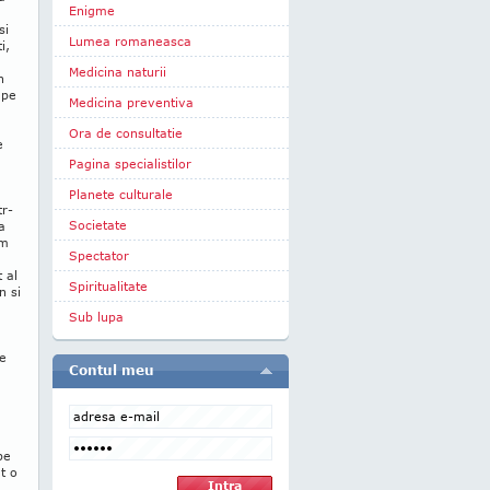
Enigme
si
Lumea romaneasca
i,
Medicina naturii
n
 pe
Medicina preventiva
Ora de consultatie
e
Pagina specialistilor
Planete culturale
tr-
Societate
a
im
Spectator
 al
Spiritualitate
n si
Sub lupa
re
Contul meu
pe
t o