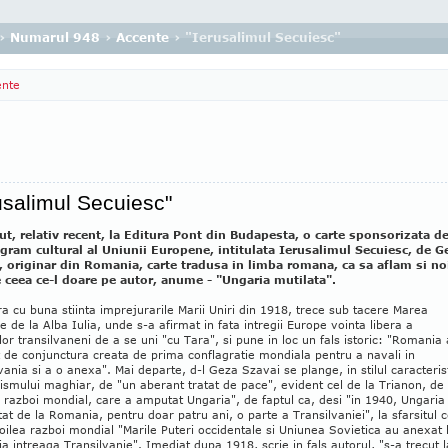
›
Numarul 948
›
Accente
› "Ierusalimul Secuiesc"
ente
usalimul Secuiesc"
ut, relativ recent, la Editura Pont din Budapesta, o carte sponsorizata d
gram cultural al Uniunii Europene, intitulata Ierusalimul Secuiesc, de G
, originar din Romania, carte tradusa in limba romana, ca sa aflam si no
 ceea ce-l doare pe autor, anume - "Ungaria mutilata".
ra cu buna stiinta imprejurarile Marii Uniri din 1918, trece sub tacere Marea
 de la Alba Iulia, unde s-a afirmat in fata intregii Europe vointa libera a
or transilvaneni de a se uni "cu Tara", si pune in loc un fals istoric: "Romania 
t de conjunctura creata de prima conflagratie mondiala pentru a navali in
vania si a o anexa". Mai departe, d-l Geza Szavai se plange, in stilul caracteris
smului maghiar, de "un aberant tratat de pace", evident cel de la Trianon, de
 razboi mondial, care a amputat Ungaria", de faptul ca, desi "in 1940, Ungaria
at de la Romania, pentru doar patru ani, o parte a Transilvaniei", la sfarsitul c
oilea razboi mondial "Marile Puteri occidentale si Uniunea Sovietica au anexat 
 intreaga Transilvanie". Imediat dupa 1918, scrie in fals autorul, "s-a trecut l