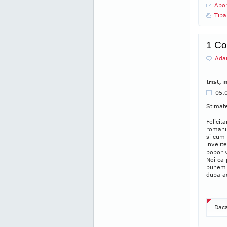
Abon
Tipa
1 Co
Ada
trist, 
05.
Stimat
Felicit
romanii
si cum 
invelit
popor v
Noi ca 
punem n
dupa a
Daca