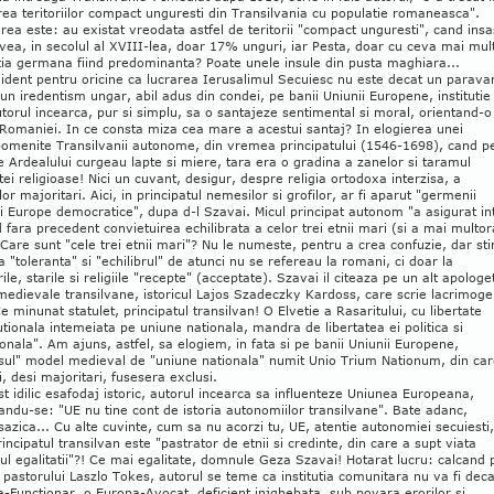
ea teritoriilor compact unguresti din Transilvania cu populatie romaneasca".
rea este: au existat vreodata astfel de teritorii "compact unguresti", cand insa
ea, in secolul al XVIII-lea, doar 17% unguri, iar Pesta, doar cu ceva mai mult
tia germana fiind predominanta? Poate unele insule din pusta maghiara...
ident pentru oricine ca lucrarea Ierusalimul Secuiesc nu este decat un parava
un iredentism ungar, abil adus din condei, pe banii Uniunii Europene, institutie
torul incearca, pur si simplu, sa o santajeze sentimental si moral, orientand-o
Romaniei. In ce consta miza cea mare a acestui santaj? In elogierea unei
omenite Transilvanii autonome, din vremea principatului (1546-1698), cand p
le Ardealului curgeau lapte si miere, tara era o gradina a zanelor si taramul
tei religioase! Nici un cuvant, desigur, despre religia ortodoxa interzisa, a
or majoritari. Aici, in principatul nemesilor si grofilor, ar fi aparut "germenii
i Europe democratice", dupa d-l Szavai. Micul principat autonom "a asigurat in
fara precedent convietuirea echilibrata a celor trei etnii mari (si a mai multor
 Care sunt "cele trei etnii mari"? Nu le numeste, pentru a crea confuzie, dar st
a "toleranta" si "echilibrul" de atunci nu se refereau la romani, ci doar la
le, starile si religiile "recepte" (acceptate). Szavai il citeaza pe un alt apologet
medievale transilvane, istoricul Lajos Szadeczky Kardoss, care scrie lacrimoge
Ce minunat statulet, principatul transilvan! O Elvetie a Rasaritului, cu libertate
utionala intemeiata pe uniune nationala, mandra de libertatea ei politica si
onala". Am ajuns, astfel, sa elogiem, in fata si pe banii Uniunii Europene,
sul" model medieval de "uniune nationala" numit Unio Trium Nationum, din ca
, desi majoritari, fusesera exclusi.
t idilic esafodaj istoric, autorul incearca sa influenteze Uniunea Europeana,
ndu-se: "UE nu tine cont de istoria autonomiilor transilvane". Bate adanc,
azica... Cu alte cuvinte, cum sa nu acorzi tu, UE, atentie autonomiei secuiesti,
incipatul transilvan este "pastrator de etnii si credinte, din care a supt viata
iul egalitatii"?! Ce mai egalitate, domnule Geza Szavai! Hotarat lucru: calcand 
pastorului Laszlo Tokes, autorul se teme ca institutia comunitara nu va fi deca
-Functionar, o Europa-Avocat, deficient injghebata, sub povara erorilor si