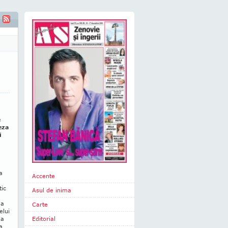
e
eza
i
a
Accente
tic
Asul de inima
 a
Carte
elui
la
Editorial
a