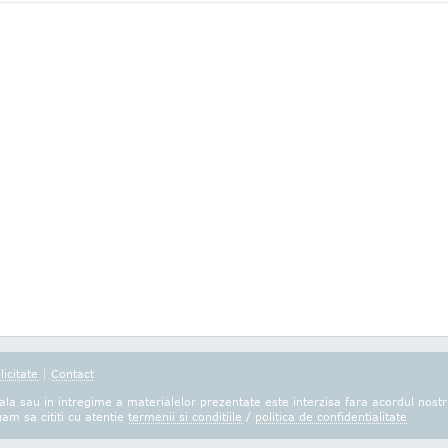
licitate
|
Contact
la sau in intregime a materialelor prezentate este interzisa fara acordul nostr
gam sa cititi cu atentie
termenii si conditiile
/
politica de confidentialitate