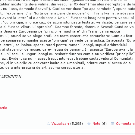
atilor mostenite de-a valma, din veacul al XX-lea" (mai ales nedreptatile de l
, nu-i asa, domnule Szavai?). Caci se vor duce "pe apa sambetei", spune auto
tul "experiment" si "forta generatoare de modele" din Transilvania, o adevara
 avant la lettre" si o anticipare a Uniunii Europene imaginate pentru veacul al
, "cu principii, in orice caz, de acum istoriceste testate, verificate, pe care se 
a si Europa viitorului apropiat". Doamne fereste, domnule Szavai! Cand se va
a Uniunea Europeana pe "principiile maghiare" din Transilvania epocii
atului, atunci se va alege praful de toata constructia comunitara! Cum au fost
 pe spinarea romanilor aceste "principii" se vede pana astazi. In aceasta "Eur
a lettre", se inaltau spanzuratori pentru romanii iobagi, supusi arbitrariului
 al stapanilor de mosie, care-i legau de pamant. In aceasta "Europa avant la
, si unii secui si unguri iobagi au resimtit dureros cum s-au verificat "principiile"
te azi. Evident ca nu in acest trecut intunecat trebuie cautat viitorul Comunitatii
e, ci in valorile cu adevarat inalte ale Umanitatii, printre care si aceea de a
e, de a interpreta si de a-ti asuma corect istoria.
E LECHINTAN
ctia
Vizualizari
(5.298)
Note
(
6
)
Comentari