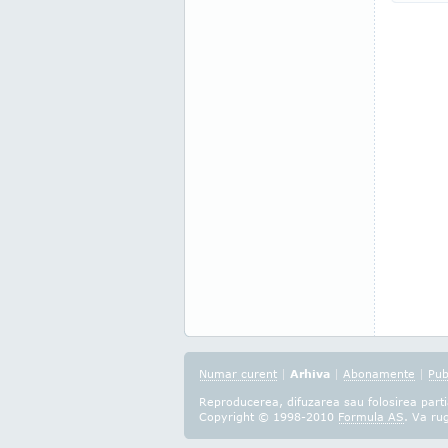
Numar curent
|
Arhiva
|
Abonamente
|
Pub
Reproducerea, difuzarea sau folosirea partia
Copyright © 1998-2010
Formula AS
. Va ru