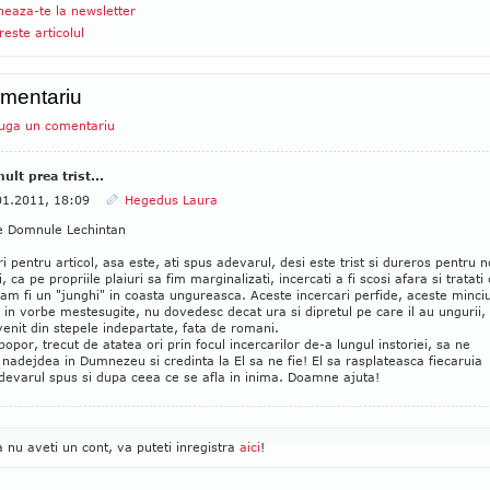
eaza-te la newsletter
reste articolul
mentariu
uga un comentariu
mult prea trist...
01.2011, 18:09
Hegedus Laura
e Domnule Lechintan
ari pentru articol, asa este, ati spus adevarul, desi este trist si dureros pentru n
, ca pe propriile plaiuri sa fim marginalizati, incercati a fi scosi afara si tratati
am fi un "junghi" in coasta ungureasca. Aceste incercari perfide, aceste minci
e in vorbe mestesugite, nu dovedesc decat ura si dipretul pe care il au ungurii,
enit din stepele indepartate, fata de romani.
popor, trecut de atatea ori prin focul incercarilor de-a lungul instoriei, sa ne
adejdea in Dumnezeu si credinta la El sa ne fie! El sa rasplateasca fiecaruia
devarul spus si dupa ceea ce se afla in inima. Doamne ajuta!
 nu aveti un cont, va puteti inregistra
aici
!