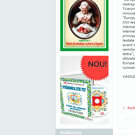
nedrept
Trianon
minuna
"Europa
XXI-lea
intemei
intemei
princip
testate
avant l
nemilos
lettre"
idiliza
Europen
cunoast
VASIL
Reda
Publicitate