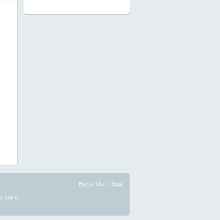
Harta site
|
Sus
u scris.