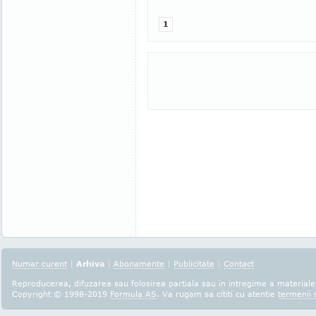
1
Numar curent
|
Arhiva
|
Abonamente
|
Publicitate
|
Contact
Reproducerea, difuzarea sau folosirea partiala sau in intregime a materialel
Copyright © 1998-2019
Formula AS
. Va rugam sa cititi cu atentie
termenii s