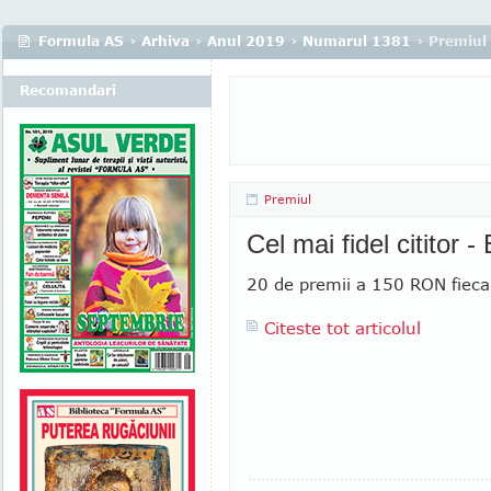
Formula AS
›
Arhiva
›
Anul 2019
›
Numarul 1381
› Premiul
Recomandari
Premiul
Cel mai fidel cititor 
20 de premii a 150 RON fieca
Citeste tot articolul