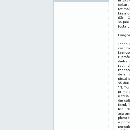
în 1937
colţuri
tot mai
făina d
dării. 
să ţină
fosta p
Dragos
Ioana N
căsnicie
faimosu
E pro­f
dintre 
reşti, d
redesco
de ani 
pictat
să dau 
"N. Ton
primel
a treia
din sal
focul. 
liceu d
aşa am
pictat 
a primi
pensule