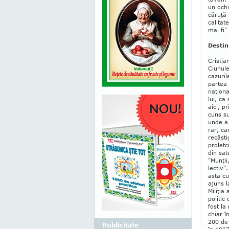
un ochi
căruţă 
calitat
mai fi"
Destin
Cristia
Ciuhule
cazuril
partea 
naţiona
lui, ca
aici, p
cuns su
unde a 
rar, ca
recâşti
proletc
din sat
"Munţii
lectiv".
asta cu
ajuns l
Miliţia
politic
fost la
chiar î
200 de 
Publicitate