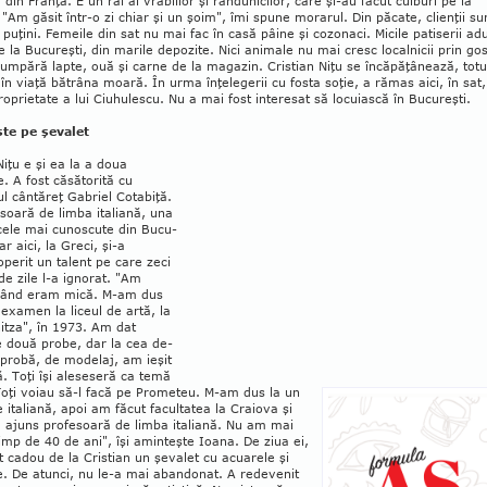
 din Franţa. E un rai al vrăbiilor şi rândunicilor, care şi-au făcut cuiburi pe la
. "Am găsit într-o zi chiar şi un şoim", îmi spune morarul. Din pă­cate, clienţii su
 puţini. Fe­meile din sat nu mai fac în casă pâine şi cozonaci. Micile pa­tiserii ad
e la Bucu­reşti, din marile de­pozite. Nici anima­le nu mai cresc localnicii prin go
Cumpără lapte, ouă şi carne de la magazin. Cristian Niţu se încăpăţânează, totu
 în viaţă bătrâna moa­ră. În urma înţelegerii cu fos­ta soţie, a rămas aici, în sat,
ro­prietate a lui Ciu­hulescu. Nu a mai fost in­teresat să locuiască în Bucu­reşti.
te pe şevalet
iţu e şi ea la a doua
. A fost că­să­torită cu
l cântăreţ Gabriel Cotabiţă.
esoară de limba italiană, una
cele mai cunoscute din Bucu­
ar aici, la Greci, şi-a
­perit un talent pe care zeci
de zile l-a ignorat. "Am
 când eram mică. M-am dus
examen la liceul de artă, la
itza", în 1973. Am dat
e două probe, dar la cea de-
 probă, de mo­delaj, am ieşit
ă. Toţi îşi ale­seseră ca temă
Toţi voiau să-l facă pe Prometeu. M-am dus la un
e italiană, apoi am făcut fa­cultatea la Craiova şi
 ajuns pro­fesoară de limba italiană. Nu am mai
timp de 40 de ani", îşi aminteşte Ioana. De ziua ei,
t cadou de la Cristian un şevalet cu acua­rele şi
. De atunci, nu le-a mai aban­donat. A redevenit