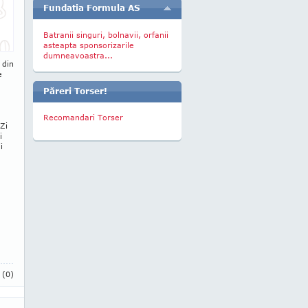
Fundatia Formula AS
Batranii singuri, bolnavii, orfanii
asteapta sponsorizarile
dumneavoastra...
 din
e
Păreri Torser!
Recomandari Torser
 Zi
i
i
i
(0)