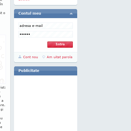
în
ât o
Contul meu
Cont nou
Am uitat parola
Publicitate
ist:
­
u
, a
are.
 şi
au
u
se