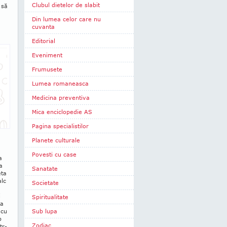
Clubul dietelor de slabit
 să
Din lumea celor care nu
cuvanta
Editorial
Eveniment
Frumusete
Lumea romaneasca
Medicina preventiva
Mica enciclopedie AS
Pagina specialistilor
Planete culturale
a
Povesti cu case
a
a
Sanatate
eta
alc
Societate
i
Spiritualitate
ea
 cu
Sub lupa
b
Zodiac
tr-