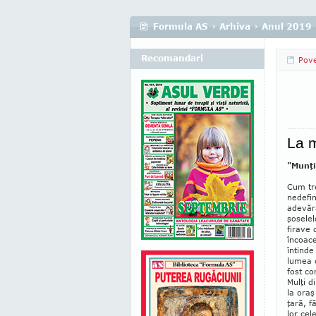
Formula AS
›
Arhiva
›
Anul 2019
Recomandari
Pove
La m
"Munţi
Cum tre
nedefin
adevăra
şoselel
fi­rave
încoace
întinde
lumea c
fost co
Mulţi d
la oraş
ţară, f
lor cel