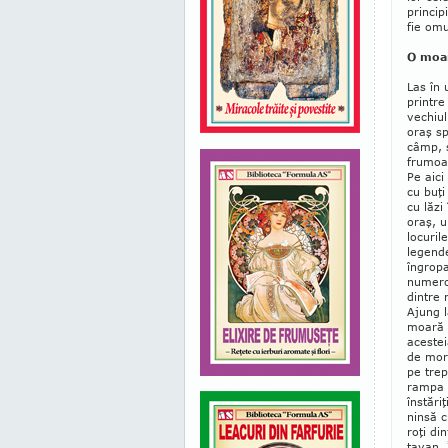
princip
fie omu
O moar
Las în 
printre
vechiul
oraş sp
câmp, s
frumoa
Pe aici
cu buţi
cu lăzi
oraş, ur
locuril
legende
îngropa
numeroa
dintre 
Ajung 
moară d
acestei
de mora
pe trep
rampa d
înstări
ninsă c
roţi di
tavan. 