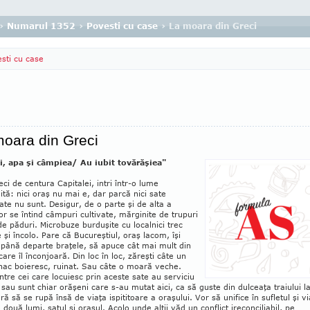
›
Numarul 1352
›
Povesti cu case
› La moara din Greci
sti cu case
oara din Greci
i, apa şi câmpiea/ Au iubit tovărăşiea"
ci de centura Capitalei, intri în­tr-o lume
ită: nici oraş nu mai e, dar parcă nici sate
te nu sunt. Desigur, de o parte şi de alta a
or se în­tind câmpuri cultivate, mărginite de trupuri
 de păduri. Microbuze burduşite cu localnici trec
 şi încolo. Pare că Bucureştiul, oraş lacom, îşi
 până departe braţele, să apuce cât mai mult din
are îl înconjoară. Din loc în loc, zăreşti câte un
nac boieresc, ru­inat. Sau câte o moară veche.
intre cei care locuiesc prin aceste sate au serviciu
 sau sunt chiar orăşeni care s-au mutat aici, ca să guste din dulceaţa traiului l
ără să se rupă în­să de viaţa ispititoare a oraşului. Vor să unifice în sufletul şi v
e două lumi, satul şi oraşul. Acolo unde alţii văd un conflict irecon­ci­liabil, pe