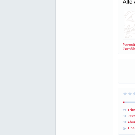
Alte
Poveşti
Zornăit
Trim
Reco
Abon
Tipa