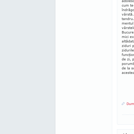
adolesc
cum te-
îndrăgos
vârstă.
tan­dru
mentul 
vârstel
Bucureş
mici ex
altădat
ziduri 
ziduril
funcţio
de zi, 
porumbu
de la s
acestea
Dumi