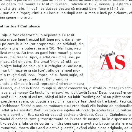
 de geam. "La moara lui Iosif Ciuhulescu, ridicată în 1937, veneau şi aşteptau 
şi câte trei zile, fiindcă i se dusese vestea că macină bine, face o făină de
e. Morile din împrejurimi s-au închis una după alta. A mea e încă pe picioare, c
 îmi spune morarul.
ul lui Iosif Ciuhulescu
n Niţu a fost căsătorit cu o nepoată a lui Iosif
scu şi ştie bine trecutul bătrânei mori, dar şi ne­
e pe care le-a îndurat pro­prietarul de altădată, din
celor ajunşi la putere, în anii '50. "Mai întâi, i-au
lizat moara. Au tras un gard între moară şi casa
 să nu mai treacă. Apoi, a aflat că umblă unii, pe
rin sat, să-l omoare. S-a urcat într-o căruţă, as­
b nişte baloţi de paie, şi s-a refugiat la Bucureşti,
murit în mi­zerie şi sărăcie", aflu de la noul mo­­
re a reuşit după 1990, îm­preună cu fosta soţie, să
ge în instanţă proprietatea. Din vremu­rile
ultiste a rămas o frescă reprezentând chiar moara
ul Greci, având în fundal munţii şi, drept comentariu, o strofă cu mesaj colectiv
, apa şi câmpiea/ Cu ţinutul lor masiv/ Au iubit tovărăşiea/ Deci, lucrează-n co
 Iosif Ciu­hulescu şi cei trei băieţi ai lui n-au iubit "tovă­răşiea" şi au plătit pentr
 pierderea averii, cu puşcăria sau chiar cu moartea. Unul dintre băieţi, Petrică
a închisoare fiindcă a ascuns motoarele cu vreo două zile înainte de naţionaliz
 a aflat şi l-a arestat. Bietul Petrică n-a înţeles atunci forţa acelui tăvălug militar
 care a pornit din Est, ca să stri­vească vechea orânduire. Casa lui Ciuhulescu a
 rândul ei naţionalizată şi transformată ba în casă de naşteri, ba în dispensar s
ntr-o secţie a fabricii de corturi din Urziceni care a avut aici birouri şi ateliere c
muncitori. Moara din Greci e activă şi astăzi, având chiar piese originale, adu