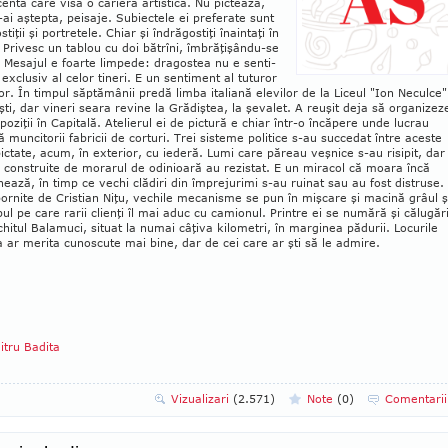
enta care visa o carieră artistică. Nu pictează,
ai aştepta, peisaje. Subiectele ei preferate sunt
tiţii şi portre­tele. Chiar şi îndrăgostiţi înaintaţi în
 Pri­vesc un tablou cu doi bătrîni, îm­bră­ţişându-se
. Mesajul e foarte limpede: dra­gostea nu e sen­ti­
exclusiv al celor tineri. E un sentiment al tuturor
or. În timpul săp­tămânii predă limba italiană elevilor de la Liceul "Ion Neculce"
ti, dar vineri seara re­vine la Grădiştea, la şe­valet. A reuşit deja să or­ganizez
poziţii în Capitală. Atelierul ei de pictură e chiar într-o încăpere unde lucrau
ă muncitorii fabricii de corturi. Trei sisteme politice s-au succedat între aceste
pictate, acum, în exterior, cu iederă. Lumi care păreau veşnice s-au risipit, dar
e construite de morarul de odi­nioară au rezistat. E un miracol că moara încă
nează, în timp ce vechi clădiri din împre­jurimi s-au ruinat sau au fost distruse.
pornite de Cristian Niţu, ve­chile mecanisme se pun în mişcare şi macină grâul ş
l pe care rarii clienţi îl mai aduc cu camionul. Printre ei se numără şi călugări
chitul Balamuci, si­tuat la numai câţiva kilo­metri, în marginea pădurii. Locurile
 ar me­rita cunoscute mai bine, dar de cei care ar şti să le admire.
tru Badita
Vizualizari
(2.571)
Note
(
0
)
Comentari