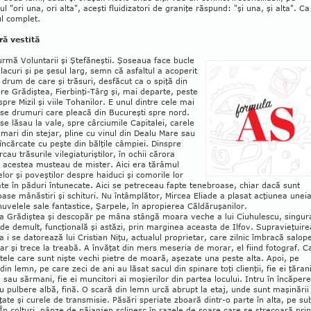
iul "ori una, ori alta", aceşti fluidizatori de graniţe răspund: "şi una, şi alta". Ca
l complet.
ă vestită
urmă Voluntarii şi Ştefăneştii. Şoseaua face bucle
 lacuri şi pe şesul larg, semn că asfaltul a acoperit
 drum de care şi trăsuri, desfăcut ca o spiţă din
re Grădiştea, Fier­binţi-Târg şi, mai departe, peste
pre Mizil şi viile Tohanilor. E unul dintre cele mai
se drumuri care pleacă din Bucureşti spre nord.
 se lăsau la vale, spre cârciumile Capitalei, ca­rele
 mari din stejar, pline cu vinul din Dea­lu Mare sau
 încărcate cu peşte din bălţile câmpiei. Dinspre
cau trăsurile vilegia­tu­riştilor, în ochii cărora
e acestea musteau de mister. Aici era tărâmul
lor şi poveş­tilor despre haiduci şi comorile lor
te în pă­duri întunecate. Aici se petreceau fapte tene­broase, chiar dacă sunt
se mânăstiri şi schituri. Nu întâmplător, Mircea Eliade a plasat acţiunea unei
nuvelele sale fantastice, Şar­pele, în apropierea Căldăruşanilor.
la Grădiştea şi descopăr pe mâna stângă moara veche a lui Ciuhulescu, singur
e de­mult, funcţională şi astăzi, prin marginea aceas­ta de Ilfov. Supravieţuire
a i se datorează lui Cristian Niţu, actualul proprietar, care zilnic îmbracă salop
r şi trece la treabă. A învăţat din mers meseria de morar, el fiind foto­graf. C
tele care sunt nişte vechi pietre de moară, aşezate una peste alta. Apoi, pe
in lemn, pe care zeci de ani au lăsat sacul din spi­nare toţi clienţii, fie ei ţăran
ţi sau săr­mani, fie ei muncitori ai moşierilor din partea locului. Intru în încăper
u pulbere albă, fină. O scară din lemn urcă abrupt la etaj, unde sunt maşinării
nţate şi curele de trans­misie. Păsări speriate zboară dintr-o parte în alta, pe su
În colţuri, pânze de păianjen scli­pesc în razele de soare care se strecoară prin