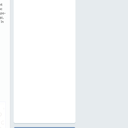
nt
uc
spo­
şi,
 în