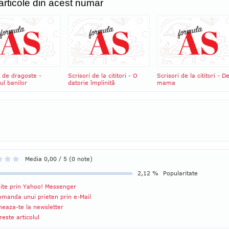
 articole din acest numar
 de dragoste -
Scrisori de la cititori - O
Scrisori de la cititori - D
ul banilor
datorie împlinită
mama
Media 0,00 / 5 (0 note)
2,12 %
Popularitate
ite prin Yahoo! Messenger
manda unui prieten prin e-Mail
eaza-te la newsletter
reste articolul