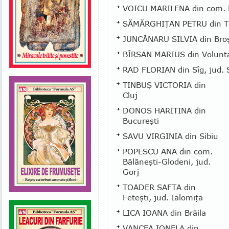
VOICU MARILENA din com. B
SĂMĂRGHIŢAN PETRU din T
JUNCĂNARU SILVIA din Broş
BÎRSAN MARIUS din Voluntari
RAD FLORIAN din Sîg, jud. 
TINBUŞ VICTORIA din
Cluj
DONOS HARITINA din
Bucureşti
SAVU VIRGINIA din Sibiu
POPESCU ANA din com.
Bălăneşti-Glodeni, jud.
Gorj
TOADER SAFTA din
Feteşti, jud. Ialomiţa
LICA IOANA din Brăila
VANCEA IONELA din