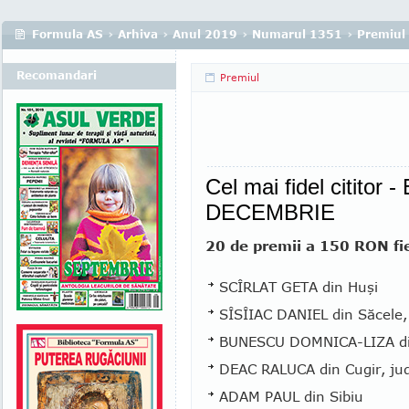
Formula AS
›
Arhiva
›
Anul 2019
›
Numarul 1351
›
Premiul
Recomandari
Premiul
Cel mai fidel cititor -
DECEMBRIE
20 de premii a 150 RON fi
SCÎRLAT GETA din Huşi
SÎSÎIAC DANIEL din Săcele,
BUNESCU DOMNICA-LIZA di
DEAC RALUCA din Cugir, jud
ADAM PAUL din Sibiu