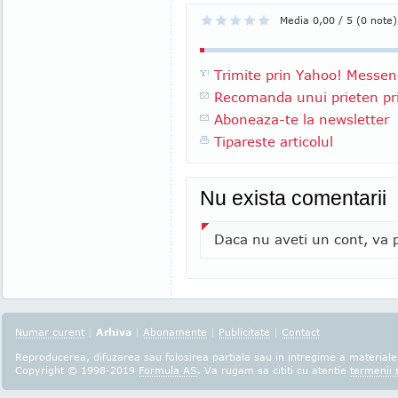
Media 0,00 / 5 (0 note)
Trimite prin Yahoo! Messen
Recomanda unui prieten pri
Aboneaza-te la newsletter
Tipareste articolul
Nu exista comentarii
Daca nu aveti un cont, va p
Numar curent
|
Arhiva
|
Abonamente
|
Publicitate
|
Contact
Reproducerea, difuzarea sau folosirea partiala sau in intregime a materialel
Copyright © 1998-2019
Formula AS
. Va rugam sa cititi cu atentie
termenii s