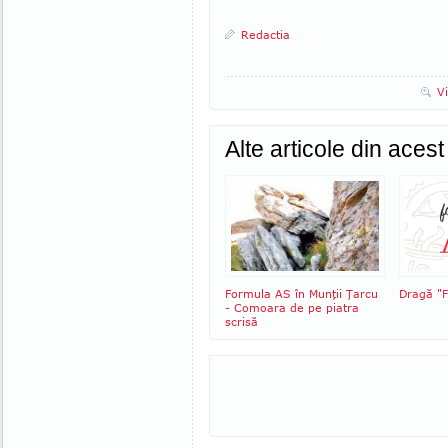
Redactia
V
Alte articole din aces
Formula AS în Munţii Ţarcu
Dragă "F
- Comoara de pe piatra
scrisă