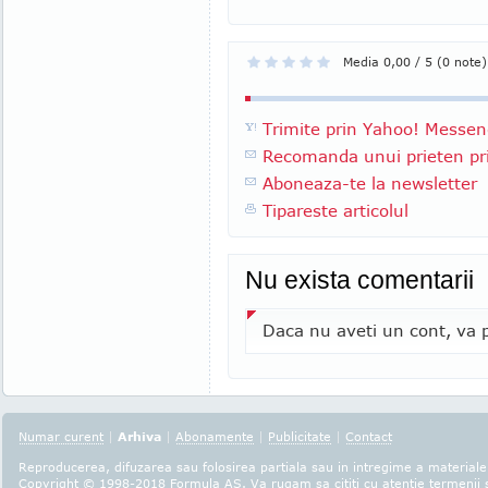
Media 0,00 / 5 (0 note)
Trimite prin Yahoo! Messen
Recomanda unui prieten pri
Aboneaza-te la newsletter
Tipareste articolul
Nu exista comentarii
Daca nu aveti un cont, va p
Numar curent
|
Arhiva
|
Abonamente
|
Publicitate
|
Contact
Reproducerea, difuzarea sau folosirea partiala sau in intregime a materialel
Copyright © 1998-2018
Formula AS
. Va rugam sa cititi cu atentie
termenii s