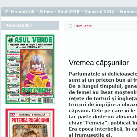
Formula AS
›
Arhiva
›
Anul 2018
›
Numarul 1315
›
Frumuse
Recomandari
Frumusete
Vremea căpşunilor
Parfumatele şi delicioasele
sunt şi un prieten bun al f
De-a lungul timpului, ge­ner
de femei au lăsat moş­te­ni
reţete de torturi şi în­gheţa
trucuri de îngrijire a obra­­
căpşuni. Cele pe care vi l
fac parte dintr-un alma­nah
chiar "Femeia", publicat î
Era epoca interbelică, în c
şi frumuseţile ei.