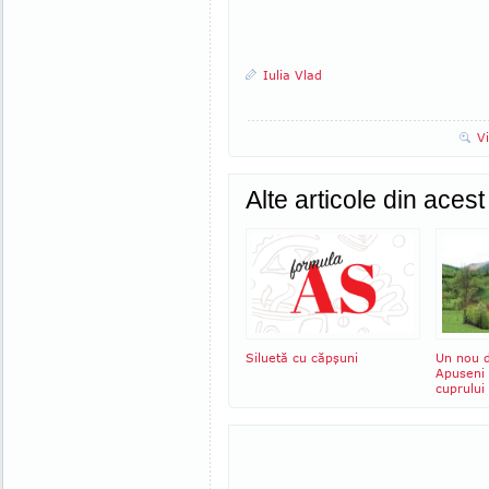
Iulia Vlad
V
Alte articole din aces
Siluetă cu căpşuni
Un nou d
Apuseni 
cuprului