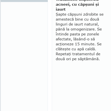
acneei, cu căpşuni şi
iaurt
Şapte căpşuni zdrobite se
ames­tecă bine cu două
linguri de iaurt natural,
până la omogenizare. Se
în­tin­de pasta pe zonele
afectate, lă­sând-o să
acţioneze 15 minute. Se
clă­­teşte cu apă caldă.
Repetaţi trata­mentul de
două ori pe săptămână.