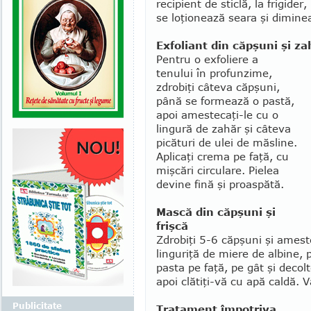
recipient de sticlă, la frigide
se loţionează sea­ra şi diminea
Exfoliant din căpşuni şi za
Pentru o exfoliere a
tenului în pro­funzime,
zdrobiţi câteva căpşuni,
până se formează o pastă,
apoi ames­tecaţi-le cu o
lingură de za­hăr şi câte­va
picături de ulei de măs­line.
Apli­caţi crema pe faţă, cu
mişcări circu­lare. Pielea
devine fină şi proas­pătă.
Mască din căpşuni şi
frişcă
Zdro­biţi 5-6 căpşuni şi ameste­c
linguriţă de mie­­re de albine, 
pasta pe faţă, pe gât şi decol­
apoi clătiţi-vă cu apă cal­dă. V
Publicitate
Tratament împotriva