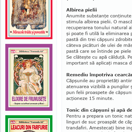
Albirea pielii
Anumite substanţe con­ţinute 
sti­mula albirea pielii. O mas­
recuperarea tonu­lui natural al
şi poate fi utilă la eli­mi­narea 
pastă din trei căpşuni zdro­bit
câteva picături de ulei de măs
pastă care se întinde pe piele
Se clă­teşte cu apă călduţă. Pe
important să aplicaţi masca d
Remediu împotriva cearcă
Căpşunile au proprietăţi antiin
atenuarea vizibilă a pungilor ş
pun felii proas­pete de căpşuni
acţioneze 15 minute.
Tonic din căpşuni şi apă de
Pentru a prepara un tonic na
linguri de suc proaspăt de că
trandafiri. Amestecaţi bine ing