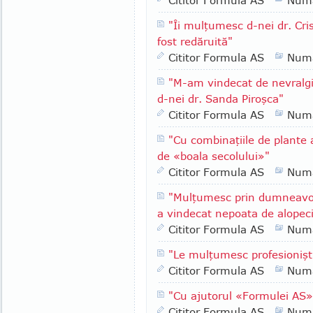
Cititor Formula AS
Numa
"Îi mulţumesc d-nei dr. Cri
fost redăruită"
Cititor Formula AS
Numa
"M-am vindecat de nevralgie
d-nei dr. Sanda Piroşca"
Cititor Formula AS
Numa
"Cu combinaţiile de plante
de «boala secolului»"
Cititor Formula AS
Numa
"Mulţumesc prin dumneavoa
a vindecat nepoata de alopec
Cititor Formula AS
Numa
"Le mulţumesc profesionişti
Cititor Formula AS
Numa
"Cu ajutorul «Formulei AS»
Cititor Formula AS
Numa