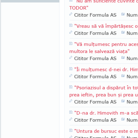
"Nu am suficiente cuvinte
TODOR"
Cititor Formula AS
Numa
"Vreau să vă împărtăşesc o
Cititor Formula AS
Numa
"Vă mulţumesc pentru aces
multora le salvează viaţa"
Cititor Formula AS
Numa
"Îi mulţumesc d-nei dr. Hi
Cititor Formula AS
Numa
"Psoriazisul a dispărut în t
prea ieftin, prea bun şi prea 
Cititor Formula AS
Numa
"D-na dr. Himovith m-a scă
Cititor Formula AS
Numa
"Untura de bursuc este o 