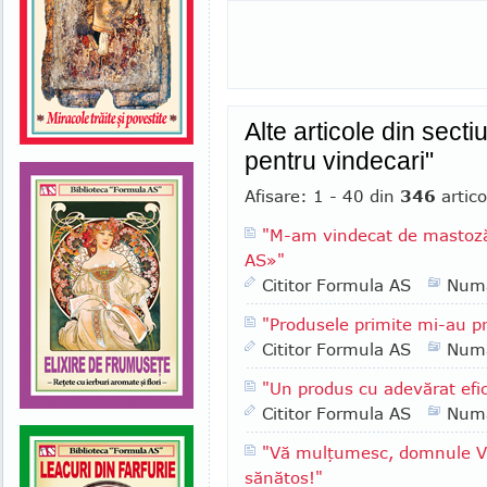
Alte articole din secti
pentru vindecari"
Afisare: 1 - 40 din
346
artico
"M-am vindecat de mastoză 
AS»"
Cititor Formula AS
Numa
"Produsele primite mi-au pr
Cititor Formula AS
Numa
"Un produs cu adevărat efi
Cititor Formula AS
Numa
"Vă mulţumesc, domnule V
sănătos!"