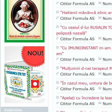
Cititor Formula AS
Numa
"Haitienii mănâncă zilnic ar
Cititor Formula AS
Numa
"Cu ceaiul d-lui RUSALIN 
polipoză nazală"
Cititor Formula AS
Numa
"Cu IMUNOINSTANT m-am vi
ani"
Cititor Formula AS
Numa
"Mulţumiri d-nei terapeut
Cititor Formula AS
Numa
"În cazul meu, untura de b
Cititor Formula AS
Numa
"Apelaţi cu încredere la le
Cititor Formula AS
Numa
Publicitate