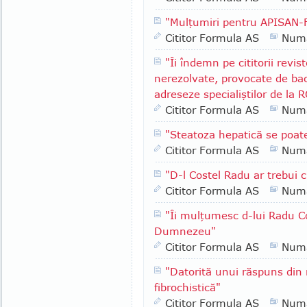
"Mulţumiri pentru APISAN-
Cititor Formula AS
Numa
"Îi îndemn pe cititorii revis
nerezolvate, provocate de bact
adreseze specialiştilor de la
Cititor Formula AS
Numa
"Steatoza hepatică se poat
Cititor Formula AS
Numa
"D-l Costel Radu ar trebui 
Cititor Formula AS
Numa
"Îi mulţumesc d-lui Radu Co
Dumnezeu"
Cititor Formula AS
Numa
"Datorită unui răspuns din
fibrochistică"
Cititor Formula AS
Numa