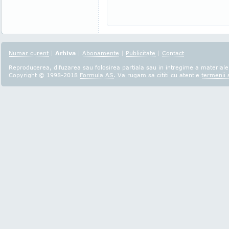
Numar curent
|
Arhiva
|
Abonamente
|
Publicitate
|
Contact
Reproducerea, difuzarea sau folosirea partiala sau in intregime a materialel
Copyright © 1998-2018
Formula AS
. Va rugam sa cititi cu atentie
termenii s