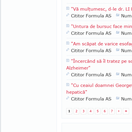
"Vă mulţumesc, d-le dr. LI
Cititor Formula AS
Numa
"Untura de bursuc face min
Cititor Formula AS
Numa
"Am scăpat de varice esofa
Cititor Formula AS
Numa
"Încercând să îl tratez pe 
Alzheimer"
Cititor Formula AS
Numa
"Cu ceaiul doamnei George
hepatică"
Cititor Formula AS
Numa
1
2
3
4
5
6
7
›
»