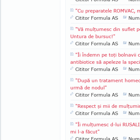
"Cu preparatele ROMVAC, m-
Cititor Formula AS
Numa
"Vă mulţumesc din suflet p
Untura de bursuc!"
Cititor Formula AS
Numa
"Îi îndemn pe toţi bolnavii c
antibiotice să apeleze la spec
Cititor Formula AS
Numa
"După un tratament homeop
urmă de nodul"
Cititor Formula AS
Numa
"Respect şi mii de mulţumir
Cititor Formula AS
Numa
"Îi mulţumesc d-lui RUSALI
mi l-a făcut"
Cititor Formula AS
Numa