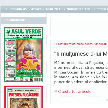
Formula AS
›
Arhiva
›
Anul 2018
›
Numarul 1310
› Cititori
Recomandari
Cititorii multumesc pentru vindecari
"Îi mulţumesc d-lu
Mă numesc Liliana Puşcoiu, lo
intermediul dvs. să adresez c
Mircea Bocan. În urmă cu tre
în sânge. Am slăbit 35 kg în 
punct de vedere al analizelor
Citeste tot articolul