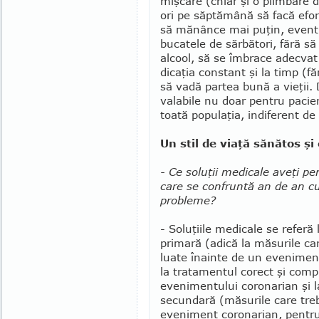
mişcare (chiar şi o plim­bare 
ori pe săptămână să facă efor
să mănânce mai puţin, eventu
bucatele de sărbători, fără să
alcool, să se îm­brace adecvat
dicaţia constant şi la timp (fă
să vadă partea bună a vieţii.
valabile nu doar pen­tru pacien
toată populaţia, indiferent de 
Un stil de viaţă sănătos şi 
- Ce soluţii medicale aveţi pe
care se confruntă an de an 
probleme?
- Soluţiile medicale se referă 
pri­mară (adică la măsurile ca
luate înainte de un evenimen
la tratamentul corect şi compl
evenimentului coronarian şi la
secundară (măsurile care tre
eveniment coronarian, pentru