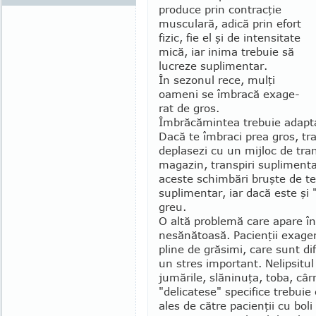
produce prin contracţie
musculară, adică prin efort
fizic, fie el şi de inten­sitate
mică, iar inima trebuie să
lucreze suplimentar.
În sezonul rece, mulţi
oameni se îmbracă exage­
rat de gros.
Îmbrăcămintea trebuie adapta
Dacă te îmbraci prea gros, tr
deplasezi cu un mij­loc de tra
magazin, transpiri suplimentar
aceste schimbări bruşte de t
suplimentar, iar dacă este şi 
greu.
O altă problemă care apare în
nesănătoasă. Pacienţii exager
pline de grăsimi, care sunt di
un stres important. Nelipsitul 
jumările, slăninuţa, toba, cârna
"delicatese" specifice trebuie
ales de către pa­cien­ţii cu bol