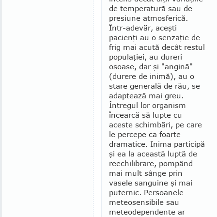
de temperatură sau de
presiune atmosferică.
Într-ade­văr, aceşti
pacienţi au o senzaţie de
frig mai acută decât restul
populaţiei, au dureri
osoase, dar şi "angină"
(durere de inimă), au o
stare generală de rău, se
adaptează mai greu.
Întregul lor organism
încearcă să lupte cu
aceste schimbări, pe care
le percepe ca foarte
dramatice. Inima participă
şi ea la această luptă de
reechilibrare, pompând
mai mult sânge prin
vasele sanguine şi mai
puternic. Per­soanele
meteosensibile sau
meteode­pen­dente ar