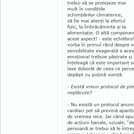
trebui să se protejeze mai
mult în condiţiile
schimbărilor climate­rice,
să fie mai atenţi la efortul
fizic, la îmbrăcăminte şi la
alimentaţie. O altă com­ponent
acest aspect! - este echilibru
vorba în primul rând despre o
sensibilitate exagerată a acest
emoţional trebuie păstrate şi 
înţeleagă că este impor­tant s
lase do­borât de ceea ce perce
depăşit cu puţină voinţă.
- Există vreun protocol de pr
neplăcute?
- Nu există un protocol anume,
cardiaci pot să prevină apariţ
de vremea rece. Iar când spu
de acţiuni banale, uzuale, "de
persoană ar trebui să le întrep