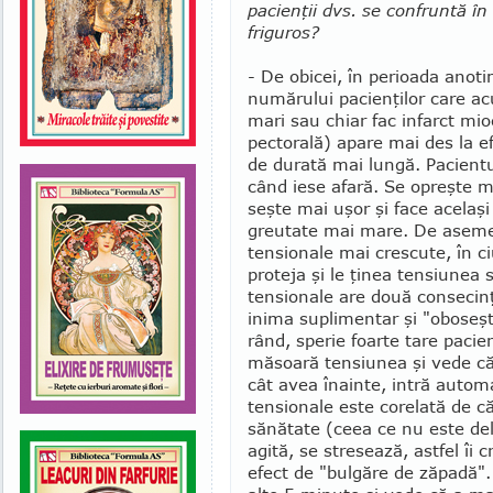
pacienţii dvs. se con­fruntă î
friguros?
- De obicei, în perioada anoti
numărului pacienţilor care acu
mari sau chiar fac infarct mio
pectorală) apare mai des la ef
de durată mai lungă. Pacientu
când iese afară. Se opreşte m
seşte mai uşor şi face acelaş
greutate mai mare. De asemen
tensionale mai crescute, în ci
proteja şi le ţinea tensiunea 
tensionale are două consecinţ
inima suplimentar şi "oboseşte
rând, sperie foarte tare pacie
măsoară tensiunea şi vede că 
cât avea înainte, intră automa
tensionale este corelată de că
sănătate (ceea ce nu este del
agită, se stresează, astfel îi 
efect de "bulgăre de zăpadă"