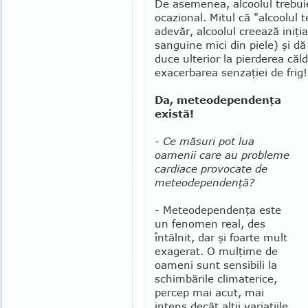
De asemenea, alcoolul trebuie
ocazional. Mitul că "alcoolul 
adevăr, alcoolul creează iniţia
sanguine mici din piele) şi dă
duce ulterior la pierderea căldu
exacer­barea senzaţiei de frig!
Da, meteodependenţa
există!
- Ce măsuri pot lua
oamenii care au probleme
cardiace provocate de
meteodependenţă?
- Meteodependenţa este
un fenomen real, des
întâlnit, dar şi foarte mult
exagerat. O mulţime de
oameni sunt sensibili la
schimbările climaterice,
percep mai acut, mai
intens decât alţii variaţiile