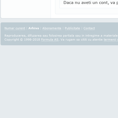
Daca nu aveti un cont, va p
Numar curent
|
Arhiva
|
Abonamente
|
Publicitate
|
Contact
Reproducerea, difuzarea sau folosirea partiala sau in intregime a materialel
Copyright © 1998-2018
Formula AS
. Va rugam sa cititi cu atentie
termenii s