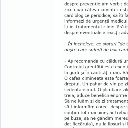
despre prevenţie am vor­bit d
zice doar câteva cuvinte: este 
cardiologice periodice, să îţi 
informezi de urgenţă medicul
îţi iei tratamen­tul zilnic fără
despre eventualele reacţii ad
- În încheiere, ce sfaturi "de t
noştri care suferă de boli car­
- Aş recomanda cu căldură un s
Controlul greutăţii este esen
la gură şi în can­tităţi mari. 
O cafea dimineaţa este foarte
dreptul. Un pahar de vin pe 
sedentaris­mul. O plimbare zil
treia, aduce beneficii enorme 
Să ne luăm zi de zi tratament
să-l informăm corect despre 
simţim tot mai bine, ar trebu
pe buze, să ne gândim mereu l
dat fiecăruia), nu la lipsuri ş