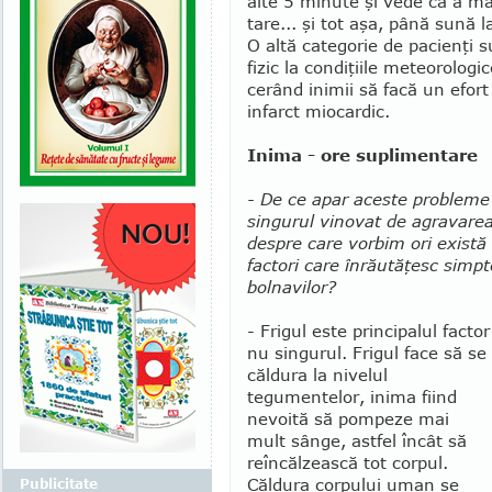
alte 5 minute şi vede că a mai
tare... şi tot aşa, până sună l
O altă categorie de pacienţi s
fizic la condiţiile meteorologi
cerând inimii să facă un efor
infarct miocardic.
Inima - ore suplimentare
- De ce apar aceste probleme?
sin­gurul vinovat de agravarea
despre care vorbim ori există
factori care în­rău­tăţesc sim
bolnavilor?
- Frigul este principalul facto
nu singurul. Frigul face să se
căldura la nivelul
tegumentelor, inima fiind
nevoită să pompeze mai
mult sânge, astfel încât să
reîncălzească tot corpul.
Căldura corpului uman se
Publicitate