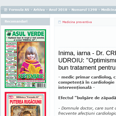
Formula AS
›
Arhiva
›
Anul 2018
›
Numarul 1298
›
Medicina
Recomandari
Medicina preventiva
Inima, iarna - Dr.
UDROIU: "Optimismul 
bun tratament pentru
- medic primar cardiolog, 
competenţă în cardiologie
intervenţională -
Efectul "bulgăre de zăpad
- Domnule doctor, care sunt 
frecvente afecţiuni cardiologi