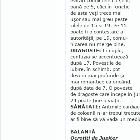
e­vi­taţi con­flictele cu şe­fii,
până pe 5, căci în funcţie
de asta veţi trece mai
uşor sau mai greu pes­te
zilele de 15 şi 19. Pe 15
poate fi o contestare a
autorităţii, pe 19, co­mu­
nicarea nu merge bine.
DRAGOSTE:
În cuplu,
confuzia se accentuează
după 17. Poveştile de
iubire, în schimb, pot
deveni mai profunde şi
mai ro­man­tice ca oricând,
după data de 7. O poveste
de dragoste care începe în jur
24 poate ţine o viaţă.
SĂNĂTATE:
Aritmiile cardiac
de co­loa­nă n-ar trebui trecu
ar fi bine să vă vadă un medi
BALANŢĂ
Ocrotiţi de Jupiter