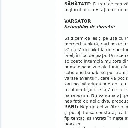
SĂNĂTATE:
Dureri de cap vă 
mijlocul lunii evitaţi eforturi 
VĂRSĂTOR
Schimbări de direcţie
Să zicem că ieşiţi pe uşă cu i
mergeţi la pia­ţă, daţi peste u
vă oferă un bilet la un specta
la el, în loc de piaţă. Un sce­na
se poate în­tâm­pla multora din­
primele şase zile ale lunii, cân
cotidiene banale se pot trans
vărate aventuri, care vă pot 
sau pot să aducă prietenii cu
totul neobişnuite faţă de cele
până acum. Nu vă supă­raţi pe
nas faţă de noile dvs. preocup
BANI:
Neptun cel visător o i
şi puteţi fie să constataţi că 
fiţi tentaţi să intraţi în nişte
noaşteţi.