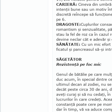
CARIERĂ:
Cineva din umbră s
intenţii bune sau un motiv în
discretă reîncepe să funcţion
pe 6.
DRAGOSTE:
Cuplurilor consa
romantism şi senzualitate, pân
stau la fel de roz ca în cazul 
devine neclar cât e adevăr şi c
SĂNĂTATE:
Cu un mic efort p
ficatul şi pancreasul să-şi int
SĂGETĂTOR
Rezistenţă pe foc mic
Genul de bătălie pe care mulţi
duc acum, în special dintre ce
ultimul decan al zodiei, nu se
decât pes­te circa 30 de ani, 
aveţi curaj şi să nu ce­daţi, în
lucrurilor în care credeţi. Acea
constanţă poate cere pe moment
dar în timp, vă va aduce com