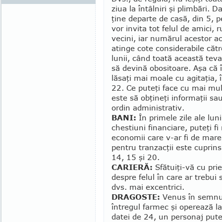
ziua la întâlniri şi plimbări. 
ţine departe de casă, din 5, 
vor invita tot felul de amici, 
vecini, iar numărul acestor ac­t
atinge cote considerabile cătr
lunii, când toată această tev
să devină obositoare. Aşa că î
lăsaţi mai moale cu agitaţia,
22. Ce puteţi face cu mai mul
este să obţineţi infor­ma­ţii sa
ordin administrativ.
BANI:
În primele zile ale lun
chestiuni financiare, puteţi fi r
economii ca­re v-ar fi de mare
pentru tranzacţii este cuprinsă
14, 15 şi 20.
CARIERĂ:
Sfătuiţi-vă cu prie
despre felul în care ar trebui
dvs. mai excentrici.
DRAGOSTE:
Venus în semnul 
întregul farmec şi operează la 
datei de 24, un personaj pute