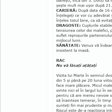
băneşti, încă din 5. Doriţi să 
şeşte mult mai uşor după 21.
CARIERĂ:
După data de 16 s
înţelegeţi ce vor cu ade­­vărat ş
înţeles totul bine, ca să evitaţi
DRAGOSTE:
Cuplurile sta­bil
tensiunea celor doi malefici, 
suflet re­proşurile partenerulu
mijlocul lunii.
SĂNĂTATE:
Venus vă îndeam
insistent la masă.
RAC
Nu vă lăsaţi aţâţaţi
Vizita lui Marte în semnul dv
din 5 şi până pe 20 luna viito
face mare plăcere. Micul male
simte nici el în largul lui în 
pentru că are mereu nevoie s
să înainteze temerar, în timp
sunteţi firi mai prudente şi m
Riscul este de-a reacţiona in