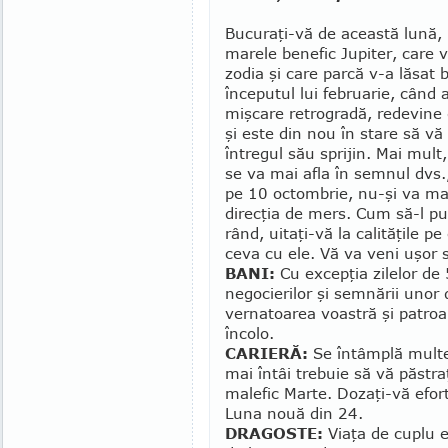
Bucuraţi-vă de această lună,
marele benefic Jupiter, care v
zodia şi care parcă v-a lăsat b
începutul lui fe­brua­rie, când a
mişcare retrogradă, redevine 
şi este din nou în stare să vă
întregul său sprijin. Mai mult
se va mai afla în semnul dvs.
pe 10 octom­brie, nu-şi va m
direcţia de mers. Cum să-l pun
rând, uitaţi-vă la cali­tăţile p
ceva cu ele. Vă va veni uşor s
BANI:
Cu excepţia zilelor de 
negocierilor şi semnării uno
vernatoarea voastră şi patroana
încolo.
CARIERĂ:
Se întâmplă multe 
mai întâi trebuie să vă păstra
malefic Marte. Dozaţi-vă efortu
Luna nouă din 24.
DRAGOSTE:
Viaţa de cuplu e