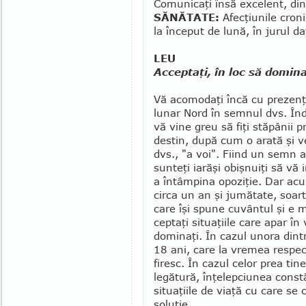
Comunicaţi însă excelent, din
SĂNĂTATE:
Afecţiunile croni
la început de lună, în jurul d
LEU
Acceptaţi, în loc să domina
Vă acomodaţi încă cu prezenţ
lunar Nord în semnul dvs. În
vă vine greu să fiţi stăpânii p
destin, după cum o arată şi v
dvs., "a voi". Fiind un semn al 
sunteţi ia­răşi obiş­nuiţi să vă
a întâm­pina opoziţie. Dar ac
circa un an şi ju­mătate, soar
care îşi spune cuvântul şi e m
ceptaţi situaţiile care apar în 
dominaţi. În ca­zul unora dint
18 ani, care la vremea respe
firesc. În cazul celor prea tine
legătură, înţelepciunea con­stă
situa­ţiile de viaţă cu care s
soluţie.