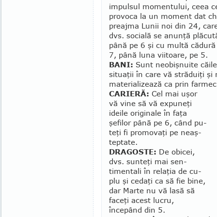
impulsul momentului, ceea c
provoca la un moment dat chia
preajma Lunii noi din 24, car
dvs. socială se anunţă plăcută
până pe 6 şi cu multă cădură î
7, până luna vii­toa­re, pe 5.
BANI:
Sunt neobişnuite căile 
situaţii în care vă străduiţi şi
materializează ca prin farmec,
CARIERĂ:
Cel mai uşor
vă vine să vă expuneţi
ideile originale în faţa
şefilor până pe 6, când pu­
teţi fi promovaţi pe neaş­
tep­tate.
DRAGOSTE:
De obicei,
dvs. sunteţi mai sen­
timentali în relaţia de cu­
plu şi cedaţi ca să fie bine,
dar Mar­­te nu vă lasă să
faceţi acest lu­cru,
începând din 5.