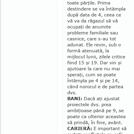
toate părţile. Prima
destindere se va întâmpla
după data de 4, ceea ce
vă va da răgazul să vă
ocupaţi de anumite
probleme familiale sau
cas­nice, care s-au tot
adunat. Ele revin, sub o
formă atenuată, la
mijlocul lunii, zilele critice
fiind 15 şi 19. Dar vin şi
ajutoare la care nu mai
spe­raţi, cum se poate
întâmpla pe 4 şi pe 14,
când norocul e de partea
dvs.
BANI:
Dacă aţi ajustat
pro­iec­tele dvs. prea
ambiţioase pâ­nă pe 9, se
poate ca ul­­­terior aceastea
să prin­dă, în fine, avânt.
CARIERĂ:
E im­por­tant să