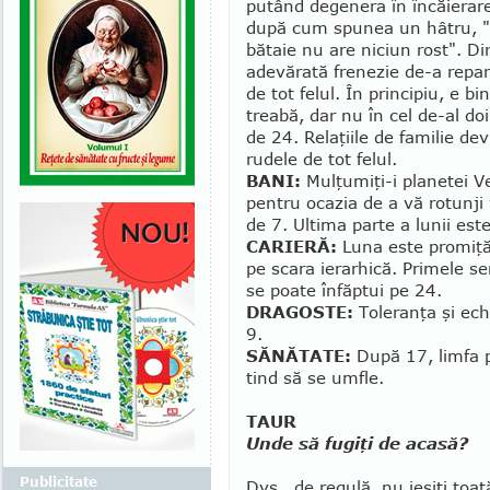
putând degenera în încăierare
după cum spunea un hâtru, "
bătaie nu are niciun rost". D
adevărată frenezie de-a re­par
de tot felul. În principiu, e 
treabă, dar nu în cel de-al do
de 24. Relaţiile de familie de
rudele de tot felul.
BANI:
Mulţumiţi-i planetei V
pentru ocazia de a vă ro­tunji
de 7. Ultima parte a lunii est
CARIERĂ:
Luna este pro­mi­ţ
pe scara ierarhică. Primele se
se poate înfăptui pe 24.
DRAGOSTE:
Toleranţa şi echi
9.
SĂNĂTATE:
După 17, limfa po
tind să se umfle.
TAUR
Unde să fugiţi de acasă?
Publicitate
Dvs., de regulă, nu ieşiţi toa