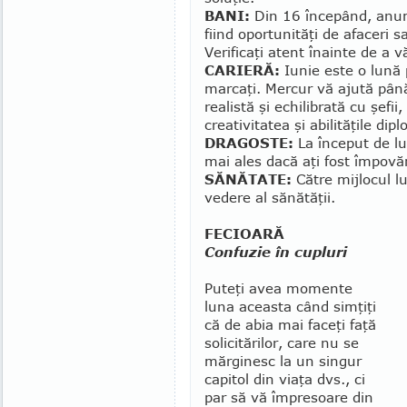
BANI:
Din 16 începând, anumi
fiind oportunităţi de afaceri s
Ve­rificaţi atent înainte de a v
CARIERĂ:
Iunie este o lună p
marcaţi. Mercur vă aju­tă până
realistă şi echilibrată cu şefi
creativitatea şi abilită­ţile dip
DRAGOSTE:
La început de lu
mai ales dacă aţi fost împovăra
SĂNĂTATE:
Către mijlocul lun
vedere al sănătăţii.
FECIOARĂ
Confuzie în cupluri
Puteţi avea momente
luna aceasta când simţiţi
că de abia mai faceţi faţă
solicitărilor, care nu se
mărginesc la un singur
capitol din viaţa dvs., ci
par să vă împre­soa­re din