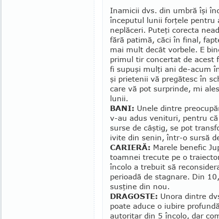
Inamicii dvs. din umbră îşi în
începutul lunii forţele pentru
neplăceri. Puteţi corecta ne­a
fără patimă, căci în final, fapt
mai mult decât vorbele. E bine
primul tir concertat de acest f
fi supuşi mulţi ani de-acum î
şi prietenii vă pregătesc în s
care vă pot sur­prinde, mi ale
lunii.
BANI:
Unele dintre preocupăr
v-au adus venituri, pentru că 
surse de câştig, se pot transf
ivite din senin, într-o sursă d
CARIERĂ:
Marele benefic Jupi
toamnei trecute pe o traiecto
încolo a trebuit să reconsidera
pe­rioa­dă de stagnare. Din 10,
susţine din nou.
DRAGOSTE:
Unora dintre dvs
poate aduce o iubire profundă
autoritar din 5 încolo, dar 