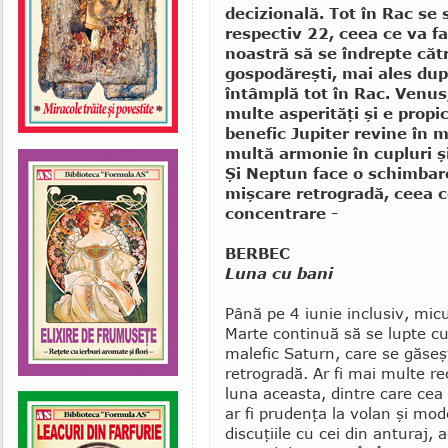
decizională. Tot în Rac se 
respectiv 22, ceea ce va f
noastră să se îndrepte căt
gospodăreşti, mai ales du
întâmplă tot în Rac. Venus,
multe asperităţi şi e propi
benefic Jupiter revine în 
multă armonie în cupluri ş
Şi Neptun face o schimbare
mişcare retrogradă, ceea c
concentrare -
BERBEC
Luna cu bani
Până pe 4 iunie inclusiv, mi­cu
Marte continuă să se lupte cu
malefic Sa­turn, care se găseşt
re­trogradă. Ar fi mai multe re­
luna aceasta, dintre care cea
ar fi prudenţa la volan şi mo­d
discuţiile cu cei din an­turaj, 