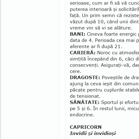
serioase, cum ar fi să vă cun
puterea interioară şi so­li­cităr
faţă. Un prim semn că reziste
văzut după 10, când unii dintr
vreme vin să vi se alăture.
BANI:
Cineva foarte energic 
data de 4. Pe­rioa­da cea mai
aferente ar fi după 21.
CARIERĂ:
Noroc cu atmosfer
simţită înce­pând din 6, căci d
consecvenţi. Asiguraţi-vă, dac
cere.
DRAGOSTE:
Poveştile de dra
ajung la ceva ieşit din comun 
păcate pentru cuplurile stabil
de tensionat.
SĂNĂTATE:
Sportul şi efortu
pe 5 şi 6. În restul lunii, mic
endocrine.
CAPRICORN
Invidii şi invidioşi