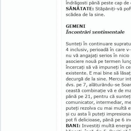
îndrăgosti până peste cap de 
SĂNĂTATE:
Stăpâniţi-vă po
scădea de la sine.
GEMENI
Încontrări sentimentale
Sunteţi în continuare supra­tu
4 inclusiv, pe­rioa­dă în care 
nu vă an­gajaţi serios în nicio
asociere nouă pe termen lung 
încercaţi să vă impuneţi în ce
existente. E mai bine să lăsaţi
de­curgă de la sine. Mercur in
dvs. pe 7, ală­turându-se Soare
ceas­tă combinaţie vă e de ma­
până pe 21, pen­tru că sunteţi 
comunicator, inter­me­diar, m
puteţi rezolva cu mai mul­tă 
şi cu asta îi puteţi im­pre­siona
pot fi delicioase, până pe 6 inc
BANI:
Investiţi multă energie