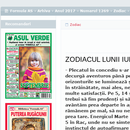
Formula AS
›
Arhiva
›
Anul 2017
›
Numarul 1269
›
Zodiac
›
Recomandari
Zodiac
ZODIACUL LUNII IU
- Plecatul în concediu s-ar
decurgă aventuros până pe
orizonturile se luminează ş
în străinătate, mai ales, n
multe satisfacţii. Pe 5, 14 
trebui să fim prudenţi şi s
avântăm prea departe în ap
rămânem pe mal, să nu n
prea tare. Energicul Marte
5 în Rac, unde nu se simt
instinctul de autoafirmare 