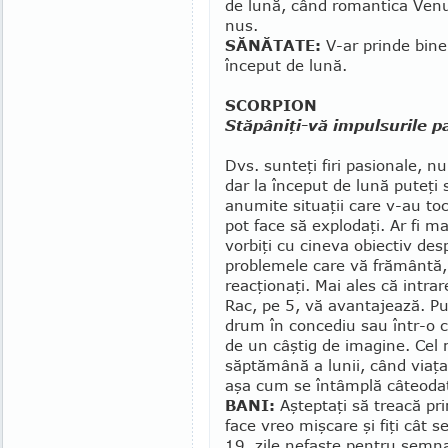
de lună, când romantica Venu
nus.
SĂNĂTATE:
V-ar prinde bine o
început de lu­nă.
SCORPION
Stăpâniţi-vă impulsurile p
Dvs. sunteţi firi pasionale, n
dar la început de lună puteţi 
anumite situaţii care v-au toc
pot face să explodaţi. Ar fi ma
vorbiţi cu cineva obiectiv des
problemele care vă frământă,
reacţionaţi. Mai ales că intrar
Rac, pe 5, vă avantajează. Put
drum în concediu sau într-o că
de un câştig de imagine. Cel
săptămână a lunii, când viaţa
aşa cum se întâmplă câteodat
BANI:
Aşteptaţi să treacă prim
face vreo mişcare şi fiţi cât 
19, zile nefaste pentru semn