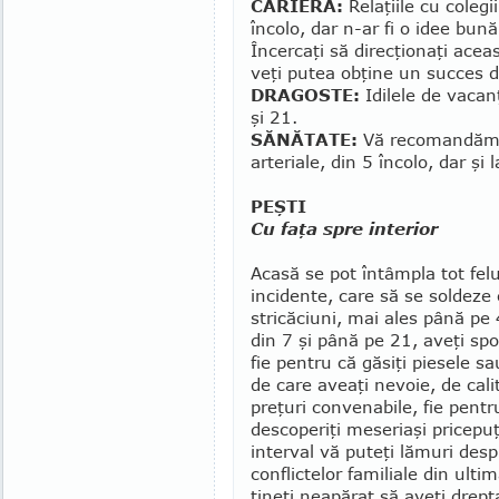
CARIERĂ:
Relaţiile cu colegi
încolo, dar n-ar fi o idee bună 
Încercaţi să direcţionaţi ace
veţi putea obţine un succes 
DRAGOSTE:
Idilele de vacan
şi 21.
SĂNĂTATE:
Vă recomandăm ate
arteriale, din 5 înco­lo, dar şi
PEŞTI
Cu faţa spre interior
Acasă se pot întâmpla tot felu
incidente, care să se soldeze 
stri­că­ciuni, mai ales până pe
din 7 şi până pe 21, aveţi spor
fie pentru că găsiţi piesele s
de care aveaţi nevoie, de cali
preţuri convenabile, fie pentr
descoperiţi meseriaşi pricepuţ
in­ter­val vă puteţi lămuri des
conflictelor familiale din ult
ţineţi neapărat să aveţi drep