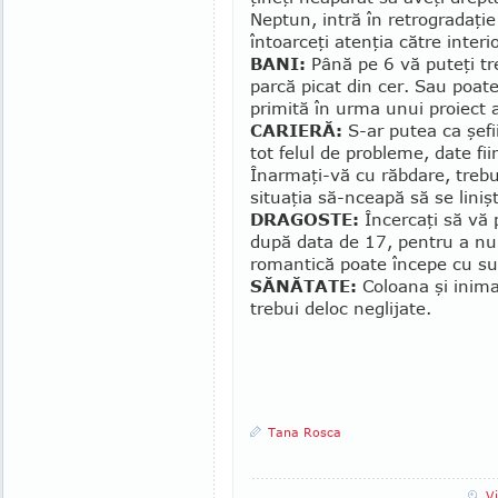
Neptun, intră în retrogradaţi
întoarceţi atenţia către interi
BANI:
Până pe 6 vă puteţi tre
parcă picat din cer. Sau poate
pri­mită în urma unui proiect a
CARIERĂ:
S-ar putea ca şefii
tot felul de pro­ble­me, date f
Înar­maţi-vă cu răbdare, trebu
situaţia să-nceapă să se liniş
DRAGOSTE:
Încercaţi să vă p
după data de 17, pentru a nu v
romantică poate începe cu s
SĂNĂTATE:
Coloana şi inima
trebui deloc ne­glijate.
Tana Rosca
V