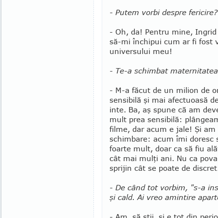
- Putem vorbi despre fericire?
- Oh, da! Pentru mine, Ingrid 
să-mi în­chipui cum ar fi fost 
universului meu!
- Te-a schimbat maternitatea 
- M-a făcut de un milion de o
sensibilă şi mai afectuoasă d
inte. Ba, aş spune că am deve
mult prea sensibilă: plângeam
fil­me, dar acum e jale! Şi am
schim­bare: acum îmi doresc s
foar­te mult, doar ca să fiu ală
cât mai mulţi ani. Nu ca pova
sprijin cât se poate de discret
- De când tot vorbim, "s-a ins
şi cald. Ai vreo amintire apa
- Am, să ştii, şi e tot din per