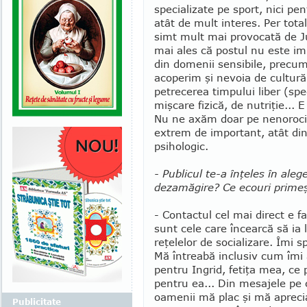
spe­cia­lizate pe sport, nici pe
atât de mult interes. Per tota
simt mult mai provocată de Jur
mai ales că postul nu este im­pl
din domenii sensibile, precum 
acoperim şi nevoia de cultură 
petrecerea timpului liber (spec
mişca­re fizică, de nutriţie... E
Nu ne axăm doar pe nenorociri
extrem de important, atât din 
psihologic.
- Publicul te-a înţeles în ale
dezamăgire? Ce ecouri primeş
- Contactul cel mai direct e fa
sunt cele care încearcă să ia
reţelelor de so­cializare. Îmi sp
Mă întreabă inclusiv cum îmi
pentru Ingrid, fetiţa mea, ce p
pentru ea... Din mesajele pe
oamenii mă plac şi mă aprecia
Publicitate