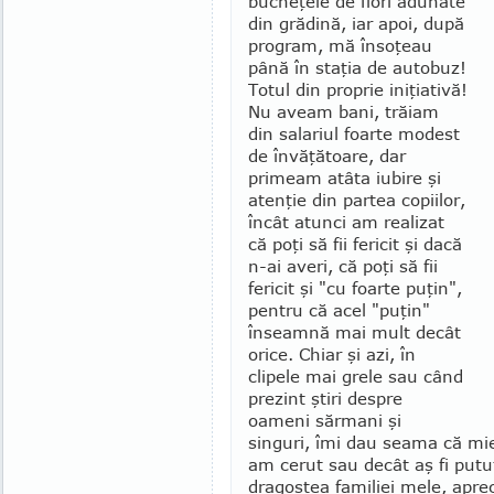
bucheţele de flori adunate
din grădină, iar apoi, după
program, mă însoţeau
până în staţia de auto­buz!
Totul din proprie iniţiativă!
Nu aveam bani, trăiam
din sala­riul foarte modest
de învăţă­toare, dar
primeam atâ­ta iubire şi
atenţie din partea copiilor,
încât atunci am realizat
că poţi să fii fericit şi dacă
n-ai averi, că poţi să fii
fericit şi "cu foarte puţin",
pen­tru că acel "puţin"
înseamnă mai mult decât
orice. Chiar şi azi, în
clipele mai grele sau când
pre­zint ştiri des­pre
oameni sărmani şi
singuri, îmi dau seama că m
am cerut sau decât aş fi putut 
dragostea familiei mele, apre­