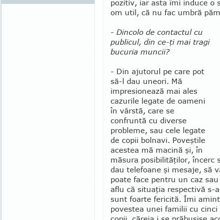
pozitiv, iar asta îmi induce o
om util, că nu fac umbră păm
- Dincolo de contactul cu
publicul, din ce-ţi mai tragi
bucuria muncii?
- Din ajutorul pe care pot
să-l dau uneori. Mă
impresionează mai ales
cazurile legate de oameni
în vârstă, care se
confruntă cu diverse
probleme, sau cele legate
de copii bolnavi. Poveştile
acestea mă macină şi, în
măsura posibilităţilor, încerc 
dau telefoane şi mesaje, să v
poate face pentru un caz sau 
aflu că situaţia respectivă s-a 
sunt foarte fericită. Îmi amin
povestea unei familii cu cinci
copii, căreia i se pră­buşise aco