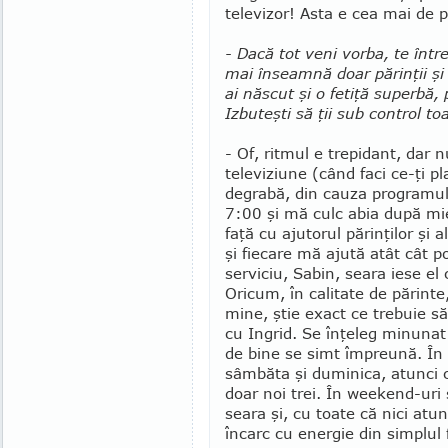
tele­vizor! Asta e cea mai de 
- Dacă tot veni vorba, te între
mai înseamnă doar pă­rinţii şi 
ai născut şi o fetiţă superbă, 
Izbuteşti să ţii sub control toa
- Of, ritmul e trepidant, dar n
televiziune (când faci ce-ţi p
degrabă, din cauza programul
7:00 şi mă culc abia după mie
faţă cu ajutorul părinţilor şi
şi fiecare mă ajută atât cât 
serviciu, Sabin, seara iese el 
Oricum, în calitate de părinte
mine, ştie exact ce trebuie s
cu Ingrid. Se înţeleg minunat ş
de bine se simt împreună. În ce
sâmbăta şi du­minica, atunci c
doar noi trei. În weekend-ur
seara şi, cu toate că nici at
încarc cu energie din simplul 