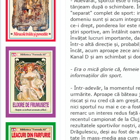
- Adevărat, sportul este o ni
tânjeam după o schimbare. Î
"separat" complet de sport: i
domeniu sunt şi acum integrate
ce-i drept, ponderea lor este
ştiri sportive, am întâlnit oa
învăţat lucruri importante, d
într-o altă direcţie şi, probab
încât, acum aproape zece ani 
Kanal D şi am schimbat şi do
- Era o mică glorie că, femeie 
informaţiilor din sport.
- Într-adevăr, la momentul res
urmărite. Aproape că băteau j
riscat şi nu cred că am greşi
nici sportul nu mai e ce-a fo
remarc un interes redus faţă 
recentul campionat de la Cluj, 
rezultatele spor­­ti­­vilor noştr
Drăgulescu, deşi au fost de-a 
tate în mass-media aşa cum ar 