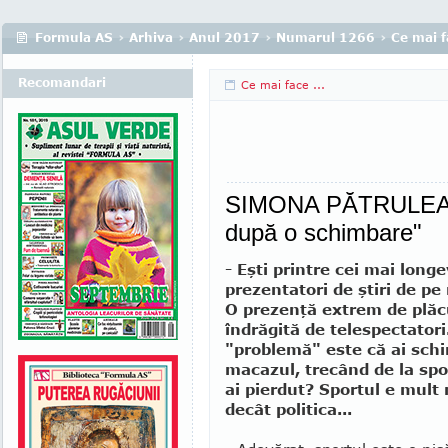
Formula AS
›
Arhiva
›
Anul 2017
›
Numarul 1266
›
Ce mai fa
Recomandari
Ce mai face ...
SIMONA PĂTRULEASA
după o schimbare"
- Eşti printre cei mai longe
prezentatori de ştiri de pe
O prezenţă extrem de plăc
îndrăgită de telespectatori
"problemă" este că ai sch
macazul, trecând de la sport
ai pierdut? Sportul e mult 
decât politica...