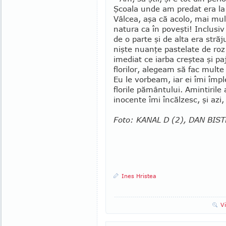
Şcoala unde am predat era la
Vâlcea, aşa că acolo, mai mul
natura ca în poveşti! Inclusiv
de o parte şi de alta era străj
nişte nuanţe pastelate de roz
imediat ce iarba creştea şi pa
florilor, alegeam să fac multe
Eu le vorbeam, iar ei îmi împl
florile pământului. Amintirile a
inocente îmi încălzesc, şi azi, 
Foto: KANAL D (2), DAN BIS
Ines Hristea
V