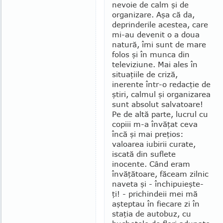
nevoie de calm şi de
organizare. Aşa că da,
deprinderile acestea, care
mi-au devenit o a doua
natură, îmi sunt de mare
folos şi în munca din
televiziune. Mai ales în
situaţiile de cri­ză,
inerente într-o redac­ţie de
ştiri, calmul şi or­gani­zarea
sunt absolut salvatoare!
Pe de altă parte, lucrul cu
copiii m-a învăţat ceva
încă şi mai preţios:
valoarea iubirii curate,
iscată din suflete
inocente. Când eram
învăţătoare, fă­ceam zilnic
naveta şi - închipuieşte-
ţi! - pri­chin­deii mei mă
aşteptau în fiecare zi în
staţia de autobuz, cu