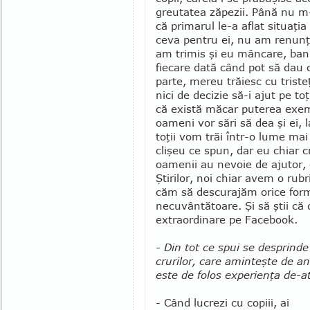
greutatea ză­pe­zii. Până nu 
că pri­marul le-a aflat situaţia
ceva pentru ei, nu am renunţat
am tri­mis şi eu mâncare, bani
fiecare dată când pot să dau 
parte, mereu trăiesc cu triste
nici de decizie să-i ajut pe toţ
că există măcar puterea exem
oameni vor sări să dea şi ei, 
toţii vom trăi într-o lume mai
clişeu ce spun, dar eu chiar c
oamenii au ne­voie de ajutor, c
Ştirilor, noi chiar avem o rubr
căm să descurajăm orice formă 
ne­cu­vântătoare. Şi să ştii că
extraor­di­nare pe Facebook.
- Din tot ce spui se desprinde
cru­rilor, care amin­teş­te de an
este de folos ex­pe­rienţa de-a
- Când lucrezi cu co­piii, ai