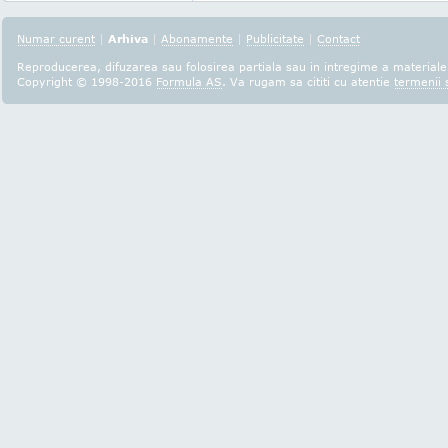
Numar curent
|
Arhiva
|
Abonamente
|
Publicitate
|
Contact
Reproducerea, difuzarea sau folosirea partiala sau in intregime a materialel
Copyright © 1998-2016
Formula AS
. Va rugam sa cititi cu atentie
termenii s