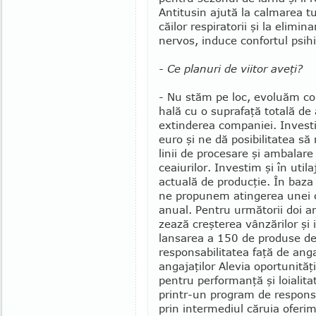
Antitu­sin ajută la calma­rea tu
căilor respiratorii şi la elimi
nervos, induce con­fortul psih
- Ce planuri de viitor aveţi?
- Nu stăm pe loc, evoluăm co
hală cu o suprafaţă totală de
extinderea companiei. Investi­
euro şi ne dă posibi­li­tatea 
linii de procesare şi ambalare
ceaiurilor. Investim şi în util
actuală de producţie. În baza 
ne propunem atingerea unei c
anual. Pentru următorii doi an
zează creşterea vânzărilor şi i
lansarea a 150 de produse de
responsabilitatea faţă de angaj
angajaţilor Alevia oportunită
pentru performanţă şi loialit
printr-un program de responsab
prin intermediul căruia oferim