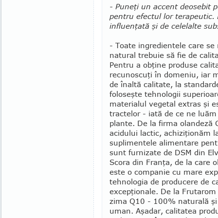
- Puneţi un accent deosebit pe
pentru efectul lor tera­peutic.
influenţată şi de celelalte su
- Toate ingredientele care se r
natural trebuie să fie de calita
Pen­tru a obţine pro­duse calit
recunoscuţi în domeniu, iar m
de înaltă calitate, la standar
foloseşte tehnologii superioar
materialul vegetal extras şi es
tractelor - iată de ce ne luăm
plante. De la firma olandeză C
acidului lactic, achizi­ţio­năm l
suplimentele alimen­tare pentr
sunt furnizate de DSM din Elve
Scora din Franţa, de la care 
este o companie cu mare expe­r
tehnologia de produ­cere de ca
excepţionale. De la Frutarom
zima Q10 - 100% naturală şi b
uman. Aşadar, calitatea produs