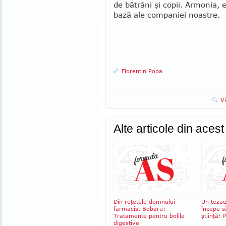
de bătrâni şi copii. Armonia, e
bază ale com­paniei noastre.
Florentin Popa
V
Alte articole din aces
Din reţetele domnului
Un tezau
farmacist Bobaru:
începe s
Tratamente pentru bolile
ştiinţă:
digestive