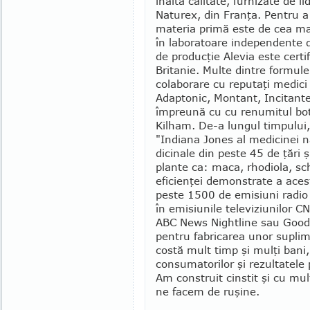
înaltă ca­li­tate, fur­nizate de l
Naturex, din Franţa. Pen­tru a 
materia pri­mă este de cea mai
în labora­toare in­de­pen­dente d
de produc­ţie Alevia este certi
Britanie. Multe din­tre formu­
colaborare cu reputaţi medici 
Adap­tonic, Montant, Incitante
împreu­nă cu cu renumitul bot
Kilham. De-a lungul timpului,
"Indiana Jones al medicinei n
dicinale din peste 45 de ţări 
plante ca: maca, rho­diola, sc
eficienţei de­monstrate a acest
peste 1500 de emi­siuni radio
în emisiunile televi­ziu­nilo
ABC News Nightline sau Good 
pentru fabrica­rea unor suplim
costă mult timp şi mulţi bani
consumatorilor şi rezultatele 
Am construit cinstit şi cu mu
ne facem de ruşine.