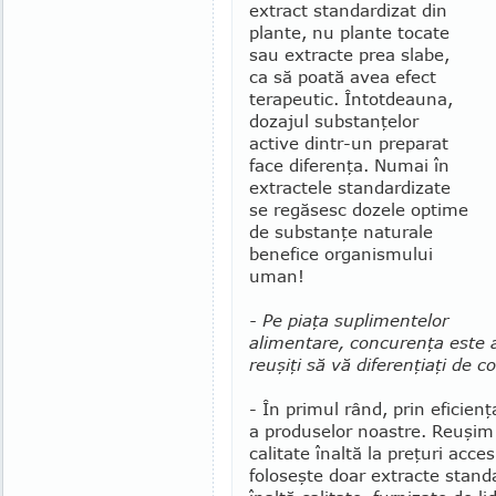
extract standardizat din
plante, nu plante tocate
sau extracte prea slabe,
ca să poată avea efect
terapeutic. Întot­deauna,
dozajul substan­ţelor
active dintr-un prepa­rat
face diferenţa. Numai în
extractele standardizate
se regăsesc dozele optime
de substanţe naturale
benefice organis­mului
uman!
- Pe piaţa suplimentelor
alimentare, concurenţa este
reuşiţi să vă diferenţiaţi de co
- În primul rând, prin efi­cienţ
a produselor noastre. Reuşim
cali­tate înaltă la preţuri ac­ces
foloseşte doar ex­trac­te stand