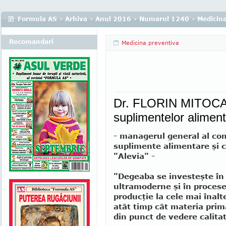
Formula AS
›
Arhiva
›
Anul 2016
›
Numarul 1240
›
Medicina
Recomandari
Medicina preventiva
Dr. FLORIN MITOCARU
suplimentelor aliment
- managerul general al co
suplimente alimentare şi c
"Alevia" -
"Degeaba se investeşte în 
ultramoderne şi în proces
producţie la cele mai înalt
atât timp cât materia prim
din punct de vedere calita