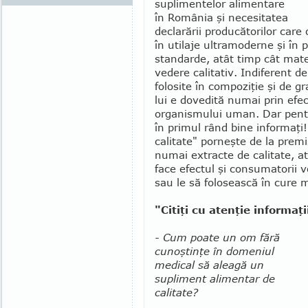
suplimentelor alimentare
în România şi necesitatea
declarării produ­cătorilor car
în utilaje ultramoderne şi în 
standarde, atât timp cât mate
vedere calitativ. Indiferent d
folosite în compoziţie şi de g
lui e dovedită numai prin efec
organismului uman. Dar pentru
în primul rând bine informaţi!
calitate" porneşte de la premis
numai extracte de calitate, at
face efectul şi consumatorii 
sau le să folo­sească în cure 
"Citiţi cu atenţie informaţ
- Cum poate un om fără
cunoştinţe în domeniul
medical să aleagă un
supliment alimentar de
cali­tate?