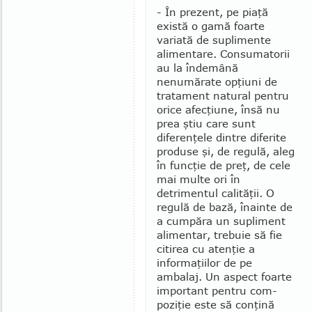
- În prezent, pe piaţă
există o gamă foarte
variată de suplimente
alimentare. Consumatorii
au la înde­mână
nenumărate opţiuni de
tratament natural pentru
orice afecţiune, însă nu
prea ştiu care sunt
diferenţele dintre diferite
produse şi, de regulă, aleg
în funcţie de preţ, de cele
mai multe ori în
detrimentul calităţii. O
regulă de bază, înainte de
a cumpăra un supliment
ali­men­tar, trebuie să fie
citirea cu atenţie a
informaţiilor de pe
ambalaj. Un aspect foarte
important pentru com­
poziţie este să conţină