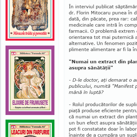
În interviul publicat săptămâ
dr. Florin Mitocaru punea în 
dată, din păcate, prea rar: cal
medicinale care intră în compoz
farmacii. O problemă extrem 
orientarea tot mai puter­nică 
alternative. Un fe­no­men pozi­
plimente alimen­tare ar fi la î
"Numai un extract din pla
asupra sănătăţii"
- D-le doctor, aţi demarat o
publicului, numită "Manifest 
mână în luptă?
- Rolul producătorilor de sup
piaţă produse eficiente pentr
că numai un extract din plant
un bun efect asupra sănătăţii
pot fi constatate doar în labo
înainte de a cumpăra un supl