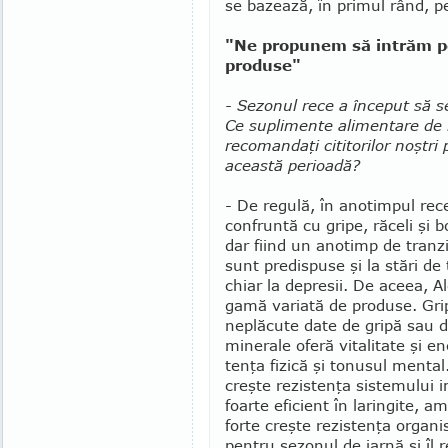
se bazează, în primul rând, pe
"Ne propunem să intrăm pe
produse"
- Sezonul rece a început să se
Ce su­­plimente alimentare de 
recomandaţi citi­torilor noştri
această perioadă?
- De regulă, în anotimpul rec
con­frun­tă cu gripe, răceli şi bo
dar fiind un anotimp de tranz
sunt pre­dis­puse şi la stări de
chiar la depre­sii. De aceea, Ale
gamă variată de pro­duse. Gripa
neplă­cute date de gripă sau de
minerale oferă vi­talitate şi ene
tenţa fizică şi tonu­sul men­tal
creşte re­zis­tenţa sistemului im
foarte eficient în la­ringite, ami
forte creşte rezis­tenţa or­ganis­
pentru sezonul de iarnă şi îl 