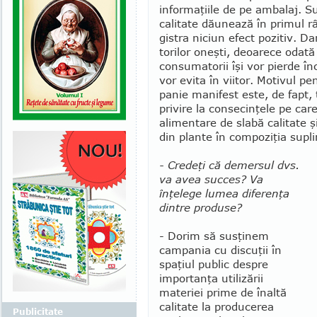
informaţiile de pe ambalaj. Su
calitate dău­nea­ză în pri­mul
gistra niciun efect pozitiv. Dar
torilor oneşti, deoarece odată
consumatorii îşi vor pierde înc
vor evita în viitor. Mo­tivul
panie ma­nifest este, de fapt
privire la consecinţele pe car
alimentare de slabă calitate ş
din plante în compoziţia su­pl
- Credeţi că demersul dvs.
va avea succes? Va
înţelege lumea diferenţa
dintre produse?
- Dorim să susţinem
campania cu discuţii în
spaţiul public despre
importanţa utilizării
materiei prime de înaltă
calitate la producerea
Publicitate