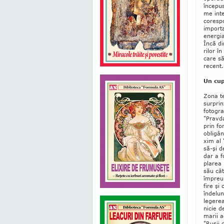
înce­pu
me inte
corespo
importa
ener­gi
Încă di
rilor î
care să
recent.
Un cup
Zona te
surprin
fotogra
"Prav­­
prin fo
obligân
xim al 
să-şi d
dar a f
plarea 
său cât
împreun
fire şi
îndelung
legere
nicie d
marii a
"Ruşii 