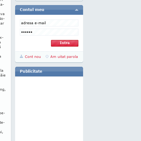
Ka­
Contul meu
iva
No­
dar
.
x­
a
ă
a
Cont nou
Am uitat parola
 la
Publicitate
păie
n
ung,
pe­
te­
ui,