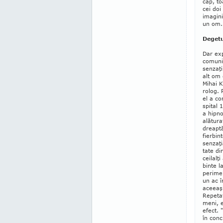
cap, to
cei doi
imagini
un om. 
Degetu
Dar ex
comunic
senzaţi
alt om 
Mihai K
rolog. 
el a co
spital 
a hipno
alătura
dreaptă
fierbin
senzaţi
tate din
ceilalţ
binte l
pe­ri­m
un ac în
aceeaşi
Repeta
meni, e
efect. 
în conc