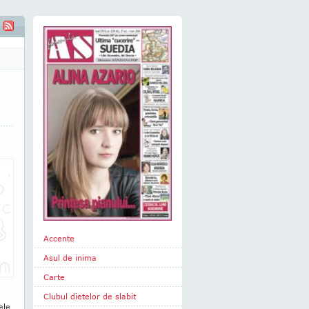
nte rusesti
Accente
Asul de inima
Carte
Clubul dietelor de slabit
ele