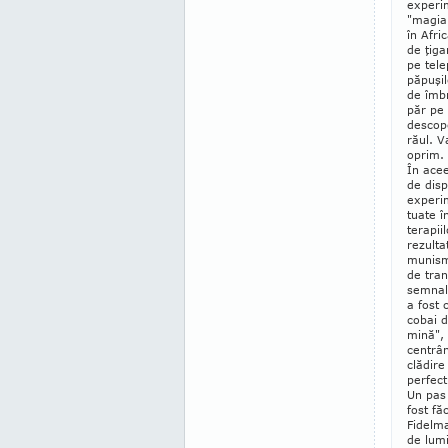
expe­ri­
"magia 
în Afric
de ţi­g
pe te­l
pă­pu­ş
de îm­br
păr pe
des­cop
răul. V
oprim. 
În acee
de dis­­
experim
tuate în
terapii
re­zulta
munism)
de tran
semnal
a fost 
cobai d
mi­nă",
cen­trâ
clădire 
perfect
Un pas 
fost fă
Fidelma
de lumi