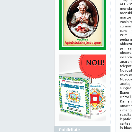
al URSS
menski 
mens­ki
martori
vosibirs
cu mart
care i 
Primul 
pedia i
obiec­t
primeas
observe
încerca
aparent
telepat
Novosib
ceva ce
Moscova
acelaşi
subţire
Experi
cititori
Kamensk
amator,
ri­ment
rezulta
lepatic
cartea i
în bloc
Publicitate