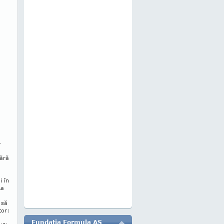
­
fără
i în
La
 să
tor:
Fundatia Formula AS