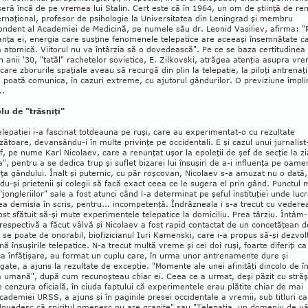
­seră încă de pe vremea lui Stalin. Cert este că în 1964, un om de ştiinţă de re­
r­na­ţional, profesor de psi­ho­logie la Universitatea din Le­nin­­grad şi mem­bru
ndent al Academiei de Me­dicină, pe nu­me­le său dr. Leonid Va­si­liev, afir­ma: "
nţa ei, ener­gia care susţine fenomenele te­lepatice are aceeaşi însemnătate c
a ato­mică. Viitorul nu va în­târ­zia să o dove­dească". Pe ce se ba­za certitudinea 
n anii '30, "tatăl" ra­chetelor so­vietice, E. Zil­kovski, atră­gea atenţia asu­pra vre
n care zbo­rurile spaţiale aveau să re­curgă din plin la telepatie, la piloţi antrenaţi
 poa­tă comunica, în cazuri ex­treme, cu ajutorul gân­durilor. O previziune îm­pli
..
lu de "trăsniţi"
lepatiei i-a fascinat totdeauna pe ruşi, care au experimentat-o cu rezultate
zătoare, de­van­sându-i în multe privinţe pe occidentali. E şi cazul unui jurnalist
f, pe nume Karl Nicolaev, care a re­nunţat uşor la epoleţii de şef de secţie la zi
da", pentru a se dedica trup şi suflet bizarei lui în­suşiri de a-i influenţa pe oame
rţa gândului. Înalt şi puternic, cu păr roşcovan, Nicolaev s-a amu­zat nu o dată,
du-şi prie­tenii şi colegii să facă exact ceea ce le sugera el prin gând. Punctul 
"jon­gleriilor" sale a fost atunci când l-a de­ter­minat pe şeful instituţiei unde luc
ea de­mi­sia în scris, pentru... in­competenţă. Îndrăzneala i s-a tre­cut cu vedere
ost sfătuit să-şi mute ex­pe­ri­men­tele telepatice la domiciliu. Prea târziu. În­tâm­
respectivă a făcut vâlvă şi Nicolaev a fost rapid contactat de un concetăţean d
 se poate de onorabil, biofizicianul Iuri Kamenski, care i-a propus să-şi dezvol
ă în­suşirile telepatice. N-a tre­cut multă vre­me şi cei doi ruşi, foarte diferiţi ca
 ca înfăţişare, au format un cuplu care, în urma unor an­trenamente dure şi
ate, a ajuns la re­zul­tate de ex­cep­ţie. "Momente ale unei afi­ni­tăţi din­colo de în
a umană", după cum recunoşteau chiar ei. Ceea ce a urmat, deşi păzit cu străş
e cen­zu­ra oficială, în ciuda faptului că ex­pe­rimentele erau plă­tite chiar de mai
ca­demiei URSS, a ajuns şi în paginile presei occidentale a vremii, sub titluri ca
dovedesc că spiritul omenesc nu are graniţe" sau "Telepatia, un domeniu de vâ