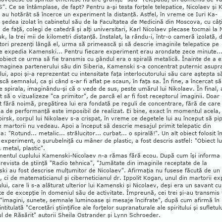
". Ce se în­tâmplase, de fapt? Pen­tru a-şi testa for­ţele tele­pa­tice, Ni­colaev şi 
au hotărât să încerce un ex­­periment la distanţă. Astfel, în vreme ce Iuri Ka­
 şedea izolat în cabinetul său de la Facul­tatea de Medicină din Mos­cova, cu câţ
 de faţă, co­legi de catedră şi alţi universitari, Karl Nicolaev plecase tocmai la 
k, la trei mii de ki­lometri dis­tanţă. Instalat, la rându-i, într-o ca­meră izo­lată, 
ori prezenţi lângă el, urma să primească şi să descrie ima­gi­nile tele­pa­tice pe
le expedia Ka­menski... Pentru fie­care experiment erau aron­date zece mi­nute..
obiect ce urma să fie transmis cu gândul era o spirală metalică. Înainte de a e
ma­ginea par­­­tenerului său din Siberia, Ka­menski s-a concen­trat puternic asupr
ului, apoi şi-a re­pre­zen­tat cu intensitate faţa interlocutorului său care aştepta s
că sem­nalul, ca şi când s-ar fi aflat pe scaun, în faţa sa. În fine, a în­cercat să
 spi­rala, ima­ginându-şi că o vede de sus, peste umărul lui Ni­kolaev. În final, 
t să o vizualizeze "ca pri­mitor", de parcă el ar fi fost re­cep­torul imaginii. Doar
 fără noimă, pregătirea lui era fondată pe re­guli de concentrare, fără de care
ia de per­for­man­ţă este im­posibil de realizat. Ei bine, exact în mo­mentul acela,
irsk, corpul lui Ni­kolaev s-a crispat, în vreme ce de­ge­tele lui au în­ce­put să pi
 mar­torii nu vedeau. Apoi a început să des­crie mesajul primit telepatic din
: "Ro­tund... metalic... strălucitor... curbat... o spirală!". Un alt obiect folosit î
 ex­­pe­ri­ment, o şurubelniţă cu mâner de plastic, a fost de­scris astfel: "Obiect l
, metal, plastic".
mentul cuplului Kamenski-Nicolaev n-a ră­mas fără ecou. După cum îşi informa
i re­vista de ştiinţă "Ra­dio tehnica", "Jumătate din ima­gi­nile re­ceptate de la
i au fost des­crise mul­ţumitor de Nicolaev". Afirmaţia nu fusese făcută de un
 ci de ma­te­maticianul şi ciberneticianul dr. Ippolit Kogan, unul din martorii ex­
ului, care li s-a alăturat ulterior lui Kamenski şi Nicolaev, deşi era un sa­vant cu
te de excepţie în do­meniul său de activitate. Împreună, cei trei şi-au trans­mis 
 "ima­gini, sunete, semnale lu­mi­noase şi mesaje încifrate", după cum afirmă în
ntitulată "Cer­ce­tări ştiin­ţifice ale forţelor su­pra­na­turale ale spi­ritului şi sufletul
ul de Ră­să­rit" autorii Sheila Ostrander şi Lynn Schroeder.