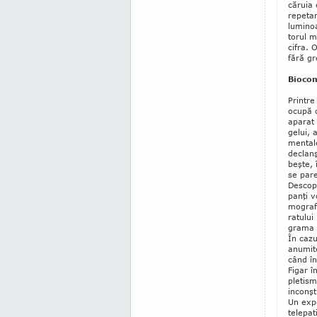
căruia 
repetar
luminoa
torul m
cifra. 
fără gr
Bioco
Printre
ocupă c
apa­rat
gelui, a
men­tal
declanşe
beşte, 
se pare,
Descope
panţi vo
mo­graf
ra­tului
grama mo
În cazu
anumite
când în
Figar î
pletism
inconşt
Un expe
telepat