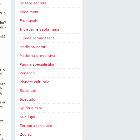
Dosare secrete
nu­
Eveniment
Prin
a
Frumusete
lui?
­mu­
Intrebarile saptamanii
nită
Lumea romaneasca
Medicina naturii
Medicina preventiva
Pagina specialistilor
-
arul
Periscop
ni
Planete culturale
ma­
ra
Societate
a,
Spectator
e-al
te
Spiritualitate
Sub lupa
­ţe­
­
Terapii alternative
Zodiac
:
rf