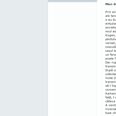
Meci d
Prin an
ale tan
s-au bu
entuzias
soviet
noul as
Ko­gan,
pectului
versat,
nos­cută
cazul t
un feno
poate fi
Dar ruş
transmi
După cu
cidenta
mote di
transmi
să-l în
concent
Kamensk
faţă, l
câteva 
A venit
inverse
tuse ch