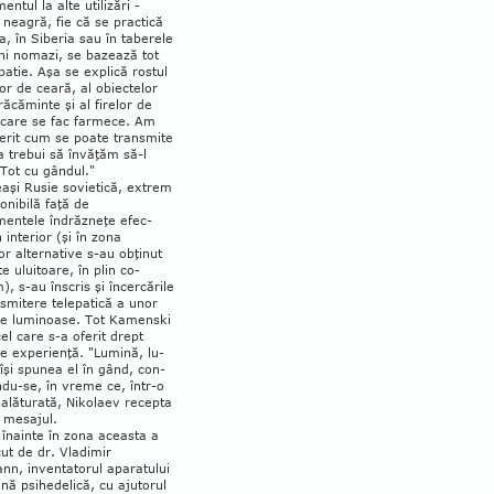
mentul la alte uti­lizări -
neagră, fie că se practică
a, în Si­beria sau în ta­berele
ani no­mazi, se bazează tot
e­patie. Aşa se explică rostul
ilor de ceară, al obiectelor
ă­că­minte şi al fi­relor de
 care se fac farmece. Am
erit cum se poate transmite
a trebui să în­văţăm să-l
Tot cu gân­dul."
aşi Rusie sovietică, extrem
ponibilă faţă de
entele în­drăz­neţe efec­
 interior (şi în zo­na
lor alternative s-au ob­ţinut
te ului­toare, în plin co­
, s-au înscris şi în­cer­cările
s­mi­te­re telepatică a unor
e lu­minoase. Tot Kamenski
cel care s-a oferit drept
e experienţă. "Lu­­mi­nă, lu­
 îşi spunea el în gând, con­
n­du-se, în vre­me ce, într-o
ală­tu­rată, Niko­laev re­cepta
 me­sajul.
înainte în zona aceasta a
cut de dr. Vla­dimir
nn, inventatorul apa­ra­tu­lui
nă psihedelică, cu ajutorul