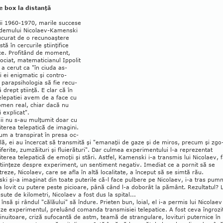
e box la distanţă
ii 1960-1970, marile suc­cese
­de­mu­lui Nicolaev-Ka­menski
curat de o recunoaş­te­re
tă în cercurile ştiinţifice
ice. Profitând de moment,
ociat, matematicianul Ippolit
 a cerut ca "în ciuda as­
 ei enig­matic şi con­­tro­
 para­psi­hologia să fie recu­
 drept şti­inţă. E clar că în
elepatiei avem de a face cu
­men real, chiar dacă nu
 ex­plicat".
ii nu s-au mulţumit doar cu
terea telepatică de ima­gini.
m a transpirat în presa oc­
lă, ei au încercat să trans­mită şi "emanaţii de gaze şi de mi­ros, pre­cum şi zgo
ferite, zum­zăituri şi fluierături". Dar cul­mea experi­mentului l-a reprezentat
terea te­le­patică de emoţii şi stări. Astfel, Kamenski i-a trans­mis lui Nicolaev, 
ştiinţeze despre ex­pe­riment, un sentiment negativ. Imediat ce a pornit să se
reze, Nicolaev, care se afla în altă loca­litate, a început să se simtă rău.
i şi-a imaginat din toate puterile că-l face pulbere pe Ni­colaev, i-a tras pumn
-a lovit cu pu­tere pes­te picioare, până când l-a doborât la pă­mânt. Rezul­tatul? 
sute de kilometri, Ni­co­laev a fost dus la spital...
 însă şi rândul "călăului" să îndure. Prieten bun, loial, el i-a permis lui Nicolaev
ze ex­pe­rimentul, preluând comanda trans­misiei telepatice. A fost ceva îngrozi
inuitoare, criză sufocantă de astm, teamă de stran­gulare, lovituri puternice în