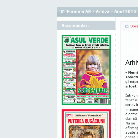
Formula AS
›
Arhiva
›
Anul 2016
Recomandari
Dosa
Arhi
- Nemi
soviet
şi exp
a fost
Într-un
teratur
scria, 
imagini
electro
clar că
Nu se î
afirmaţ
abate a
operau î