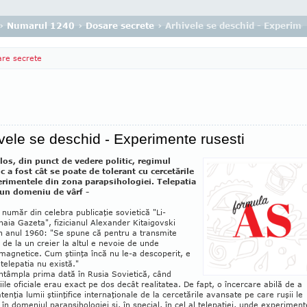
›
Numarul 1240
›
Dosare secrete
› Arhivele se deschid - Experime
re secrete
vele se deschid - Experimente rusesti
los, din punct de vedere politic, regimul
ic a fost cât se poate de tolerant cu cercetările
erimentele din zona parapsihologiei. Telepatia
 un domeniu de vârf -
 număr din celebra publicaţie sovietică "Li­
naia Gazeta", fizicianul Alexander Ki­taigovski
în anul 1960: "Se spune că pen­tru a transmite
 de la un creier la altul e ne­voie de unde
magnetice. Cum ştiinţa încă nu le-a descoperit, e
 telepatia nu există."
ntâmpla prima dată în Rusia Sovietică, când
iile oficiale erau exact pe dos decât re­alitatea. De fapt, o încercare abilă de a
tenţia lumii ştiinţifice in­ternaţionale de la cercetările avan­­sate pe care ruşii le
n do­meniul parapsi­ho­logiei şi, în spe­cial, în cel al tele­patiei, unde ex­pe­ri­men­t