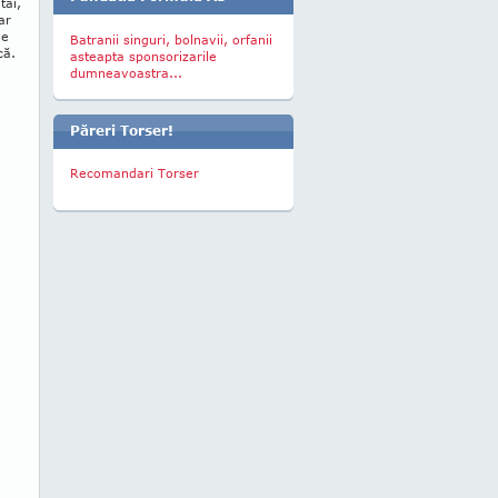
tăi,
ar
ge
Batranii singuri, bolnavii, orfanii
că.
asteapta sponsorizarile
dumneavoastra...
Păreri Torser!
Recomandari Torser