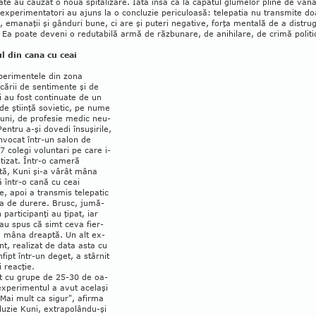
ate au cauzat o nouă spitalizare. Iată însă că la ca­pătul glumelor pline de vână
 experi­men­tatori au ajuns la o concluzie periculoasă: telepatia nu transmite do
, emanaţii şi gânduri bune, ci are şi pu­teri negative, forţa mentală de a distru
Ea poate deveni o re­dutabilă armă de răzbunare, de ani­hilare, de crimă politi
l din cana cu ceai
perimentele din zona
ării de sen­ti­mente şi de
i au fost continuate de un
de ştiinţă sovietic, pe nume
uni, de profesie me­dic neu­
Pentru a-şi dovedi în­suşirile,
n­vocat într-un sa­lon de
17 colegi voluntari pe care i-
tizat. Într-o ca­me­ră
tă, Kuni şi-a vârât mâna
 într-o cană cu ceai
te, apoi a transmis telepatic
a de durere. Brusc, ju­mă­
 participanţi au ţi­pat, iar
i au spus că simt ceva fier­
a mâna dreaptă. Un alt ex­
ent, realizat de data asta cu
­fipt într-un de­get, a stârnit
 reac­ţie.
t cu grupe de 25-30 de oa­
xperi­men­tul a avut acelaşi
"Mai mult ca sigur", afirma
luzie Kuni, ex­tra­po­lându-şi