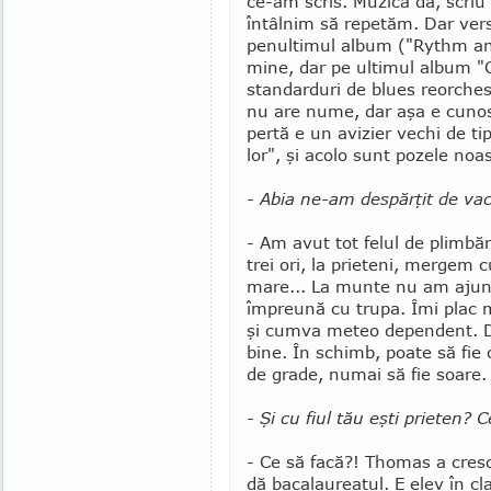
ce-am scris. Muzică da, scriu
întâlnim să repe­tăm. Dar ver
pe­­nul­ti­mul album ("Rythm a
mine, dar pe ultimul album "
standarduri de blues reor­ches­
nu are nume, dar aşa e cunos
pertă e un avizier vechi de tip
lor", şi acolo sunt pozele noas
- Abia ne-am despărţit de vac
- Am avut tot felul de plimbăr
trei ori, la prieteni, mergem c
mare... La munte nu am ajuns 
împreună cu trupa. Îmi plac m
şi cumva meteo dependent. Da
bine. În schimb, poate să fie or
de grade, nu­mai să fie soare.
- Şi cu fiul tău eşti prieten? 
- Ce să facă?! Thomas a cres
dă bacalaureatul. E elev în cl