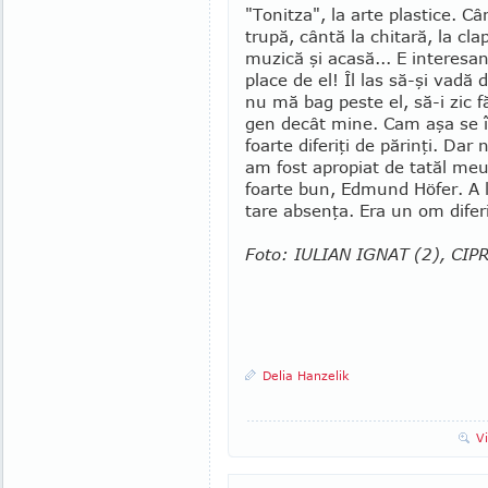
"Tonitza", la arte plastice. Cân
trupă, cântă la chitară, la cla
muzică şi acasă... E interesan
place de el! Îl las să-şi vadă 
nu mă bag peste el, să-i zic fă
gen decât mi­ne. Cam aşa se î
foarte diferiţi de părinţi. Dar
am fost apropiat de tatăl meu
foarte bun, Edmund Höfer. A lu
tare absenţa. Era un om diferi
Foto: IULIAN IGNAT (2), CI
Delia Hanzelik
V