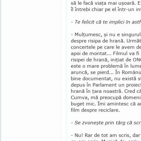
să le facă viaţa mai uşoară. E
îl întrebi chiar pe el într-un
- Te felicit că te implici în ast
- Mulţumesc, şi nu e singurul.
despre risipa de hrană. Ur­măto
concertele pe care le avem de
apoi de mon­tat... Filmul va fi
risi­pei de hrană, iniţiat de 
este o mare problemă în lume
aruncă, se pierd... În Români
bine documentat, nu există s
depus în Parlament un proiect 
hrană în ţara noas­tră. Cred c
Cum­va, mă preocupă domeniil
buget mic. Îmi amintesc că a
film despre reciclare.
- Se zvoneşte prin târg că scrii
- Nu! Rar de tot am scris, dar