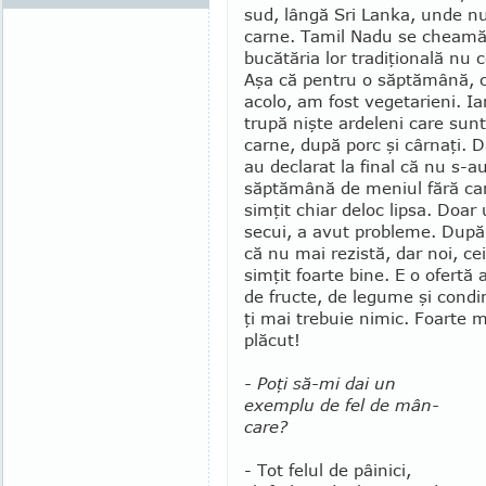
sud, lângă Sri Lanka, unde 
carne. Tamil Nadu se cheamă,
bucătăria lor tradiţională nu 
Aşa că pentru o săptămână, c
acolo, am fost vegetarieni. I
trupă nişte ardeleni care sun
carne, după porc şi cârnaţi. D
au declarat la final că nu s-au 
săp­tă­mână de meniul fără c
simţit chiar deloc lipsa. Doar
secui, a avut pro­bleme. După t
că nu mai rezistă, dar noi, ce
simţit foarte bine. E o ofertă 
de fructe, de legume şi cond
ţi mai trebuie nimic. Foarte 
plăcut!
- Poţi să-mi dai un
exemplu de fel de mân­
care?
- Tot felul de pâinici,