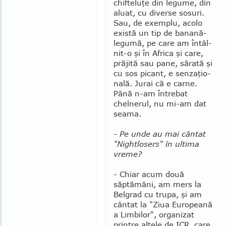
chifteluţe din legume, din
aluat, cu diverse sosuri.
Sau, de exemplu, acolo
exis­tă un tip de banană-
legumă, pe care am în­tâl­
nit-o şi în Africa şi care,
pră­jită sau pane, sărată şi
cu sos pi­cant, e sen­za­ţio­
nală. Jurai că e carne.
Până n-am în­trebat
chelnerul, nu mi-am dat
seama.
- Pe unde au mai cân­tat
"Nightlosers" în ulti­ma
vreme?
- Chiar acum două
săptămâni, am mers la
Bel­­­grad cu trupa, şi am
cântat la "Ziua Europeană
a Lim­bilor", organizat
prin­­tre altele de ICR, care