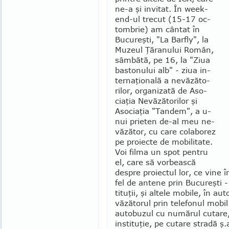
ne-a şi invitat. În week­
end-ul trecut (15-17 oc­
tom­brie) am cân­tat în
Bucureşti, "La Barfly", la
Muzeul Ţăra­nului Român,
sâmbătă, pe 16, la "Ziua
bastonului alb" - ziua in­
ternaţională a nevăză­to­
rilor, organizată de Aso­
ciaţia Nevăzătorilor şi
Aso­ciaţia "Tandem", a u­
nui prieten de-al meu ne­
vă­zător, cu care colaborez
pe proiecte de mo­bi­li­tate.
Voi filma un spot pentru
el, care să vorbească
despre proiectul lor, ce vine î
fel de antene prin Bucureşti -
tituţii, şi altele mobile, în 
văzătorul prin telefonul mob
autobuzul cu numărul cutare,
instituţie, pe cutare stradă ş