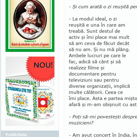
- Şi cum arată o zi reuşită pe
- La modul ideal, o zi
reuşită e una în care am
treabă. Sunt destul de
activ şi îmi place mai mult
să am ceva de făcut decât
să nu am. Şi nu mă plâng.
Ambele lucruri pe care le
fac, adică să cânt şi să
realizez filme şi
documentare pentru
televiziuni sau pentru
diverse organizaţii, implică
multe călătorii. Ceea ce
îmi place. Asta e partea mişt
afară şi m-am obişnuit cu ast
- Poţi să-mi povesteşti despre
muzicieni?
- Am avut concert în India, în
Publicitate