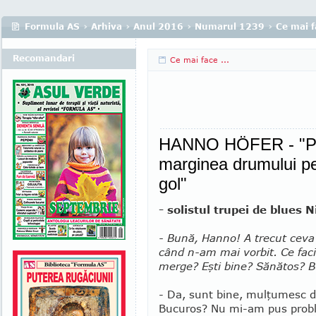
Formula AS
›
Arhiva
›
Anul 2016
›
Numarul 1239
›
Ce mai fa
Recomandari
Ce mai face ...
HANNO HÖFER - "Po
marginea drumului pe 
gol"
- solistul trupei de blues N
- Bună, Hanno! A trecut cev
când n-am mai vorbit. Ce faci
merge? Eşti bine? Sănătos? 
- Da, sunt bine, mulţumesc d
Bucu­ros? Nu mi-am pus prob