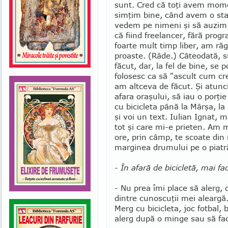
sunt. Cred că toţi avem mom
simţim bine, când avem o st
ve­dem pe nimeni şi să auzim 
că fiind freelancer, fără prog
foarte mult timp liber, am ră­
proaste. (Râde.) Câ­teo­­dată
făcut, dar, la fel de bine, se
folosesc ca să "as­cult cum creş
am alt­ceva de făcut. Şi atunc
afara oraşului, să iau o porţ
cu bicicleta pâ­nă la Mârşa, la 
şi voi un text. Iulian Ignat, m
tot şi ca­re mi-e prieten. Am
ore, prin câmp, te scoate din
marginea drumului pe o piatră 
- În afară de bicicletă, mai fa
- Nu prea îmi place să alerg, 
dintre cunoscuţii mei aleargă
Merg cu bici­cleta, joc fot­bal
alerg după o minge sau să fac