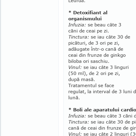
Leurdă.
* Detoxifiant al
organismului
Infuzia:
se beau câte 3
căni de ceai pe zi.
Tinctura:
se iau câte 30 de
picături, de 3 ori pe zi,
adăugate într-o cană de
ceai din frunze de ginkgo
bi­loba ori saschiu.
Vinul:
se iau câte 3 linguri
(50 ml), de 2 ori pe zi,
după masă.
Tratamentul se face
regulat, la interval de 3 luni 
lună.
* Boli ale aparatului cardi
Infuzia:
se beau câte 3 căni d
Tinctura:
se iau câte 30 de pic
cană de ceai din frunze de gin
Vinul:
se iau câte 2 linguri (