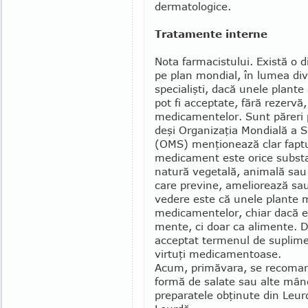
dermato­logice.
Tratamente interne
Nota farmacistului. E­xis­tă o 
pe plan mondial, în lumea di­ve
specialişti, dacă unele plante
pot fi ac­ceptate, fără rezer­vă,
medicamentelor. Sunt pă­reri p
deşi Or­ga­nizaţia Mondială a S
(OMS) menţionează clar fap­t
medicament este orice subst
natură vegetală, animală sau
care previne, ameliorează sau
vedere este că unele plante m
medicamentelor, chiar dacă el
mente, ci doar ca alimen­te. Di
acceptat termenul de su­plime
virtuţi medica­men­­toase.
Acum, primăvara, se reco­man
formă de salate sau alte mânc
preparatele obţi­nute din Leur