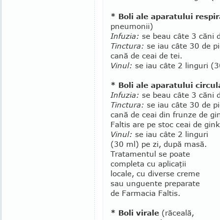
* Boli ale aparatului respi
pneumonii)
Infuzia:
se beau câte 3 căni d
Tinctura:
se iau câte 30 de pic
cană de ceai de tei.
Vinul:
se iau câte 2 linguri (
* Boli ale aparatului circul
Infuzia:
se beau câte 3 căni d
Tinctura:
se iau câte 30 de pic
cană de ceai din frunze de gi
Faltis are pe stoc ceai de gink
Vinul:
se iau câte 2 linguri
(30 ml) pe zi, după masă.
Tratamentul se poate
completa cu aplicaţii
locale, cu diverse creme
sau unguente preparate
de Far­macia Faltis.
* Boli virale
(răceală,