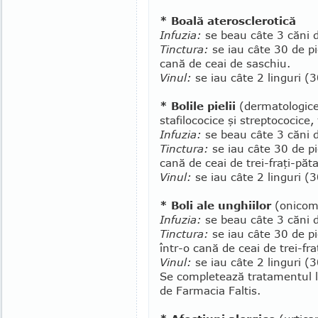
* Boală aterosclerotică
Infuzia:
se beau câte 3 căni d
Tinctura:
se iau câte 30 de pic
cană de ceai de saschiu.
Vinul:
se iau câte 2 linguri (
* Bolile pielii
(dermatologice)
stafilococice şi streptococice,
Infuzia:
se beau câte 3 căni d
Tinctura:
se iau câte 30 de pic
cană de ceai de trei-fraţi-păta
Vinul:
se iau câte 2 linguri (
* Boli ale unghiilor
(onicom
Infuzia:
se beau câte 3 căni d
Tinctura:
se iau câte 30 de pic
într-o cană de ceai de trei-fra
Vinul:
se iau câte 2 lin­­guri (
Se completează tra­ta­men­­tul
de Farmacia Faltis.