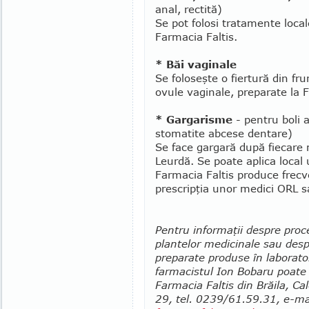
anal, rectită)
Se pot folosi tratamente local
Farmacia Faltis.
* Băi vaginale
Se foloseşte o fiertură din fru
ovule vaginale, preparate la F
* Gargarisme
- pentru boli a
stomatite abcese dentare)
Se face gargară după fiecare m
Leurdă. Se poate aplica local u
Farmacia Faltis produce frec
prescripţia unor medici ORL s
Pentru informaţii despre proc
plantelor me­dicinale sau desp
preparate produse în labora­to
farmacistul Ion Bobaru poate f
Farmacia Faltis din Brăila, Cal
29, tel. 0239/61.59.31, e-ma