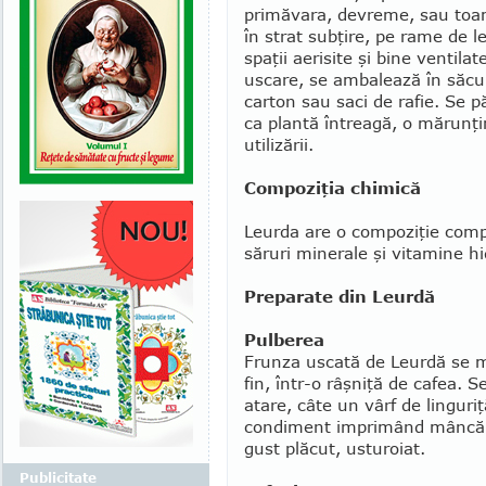
primăvara, devreme, sau toam
în strat sub­ţire, pe rame de l
spaţii aerisite şi bine ventila
uscare, se ambalează în săcule
carton sau saci de rafie. Se p
ca plantă întreagă, o mărunţir
utilizării.
Compoziţia chimică
Leurda are o compoziţie compl
săruri minerale şi vitamine hid
Preparate din Leurdă
Pulberea
Frunza uscată de Leurdă se m
fin, în­tr-o râşniţă de cafea. S
atare, câte un vârf de linguriţ
condiment imprimând mâncăru
gust plăcut, usturoiat.
Publicitate