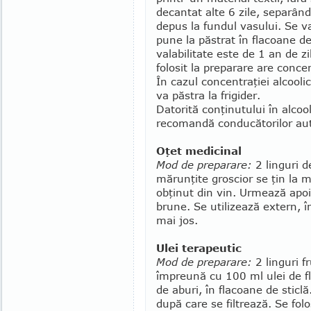
decantat alte 6 zile, separân
depus la fundul vasului. Se va
pune la păstrat în fla­coane 
valabilitate este de 1 an de z
folosit la preparare are concen
În cazul concentraţiei alcooli
va păstra la fri­gider.
Datorită conţinutului în al­cool
recomandă conducătorilor auto
Oţet medicinal
Mod de prepa­ra­re:
2 linguri d
mărunţite groscior se ţin la 
obţinut din vin. Ur­mea­­ză apoi
brune. Se utilizează extern, în
mai jos.
Ulei terapeutic
Mod de preparare:
2 linguri f
împreună cu 100 ml ulei de fl
de aburi, în flacoane de sticlă
după care se filtrează. Se folo