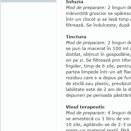
Infuzia
Mod de preparare:
2 linguri d
mărunţită groscior se opăres
într-un clocot şi se lasă timp
filtrează. Se îndul­ceşte, dup
Tinctura
Mod de preparare:
2 linguri d
se pun la macerat în 100 ml a
distilat, obţinut în gospo­dări
ori pe zi. Se filtrea­ză prin ti
frigider, timp de 6 zile, pentr
partea limpede într-un alt fl
reziduu care s-a depus pe fun
de sticlă sau plastic, prevăzu
labilitate este de 2 ani de la 
depuneri pe pe­rioada păstrării,
Vinul terapeutic
Mod de preparare:
4 linguri d
se amestecă cu 1 litru de vin 
10 zile, agitându-se de 2-3 ori
printr-un material textil, fără