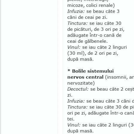
micoze, colici renale)
Infuzia:
se beau câte 3
căni de ceai pe zi.
Tinctura:
se iau câte 30
de picături, de 3 ori pe zi,
adăugate într-o cană de
ceai de gălbenele.
Vinul:
se iau câte 2 linguri
(30 ml), de 2 ori pe zi,
după masă.
* Bolile sistemului
nervos central
(insomnii, an
nervozitate)
Decoctul:
se beau câte 2 ceşt
zi.
Infuzia:
se beau câte 3 căni d
Tinctura:
se iau câte 30 de pi
ori pe zi, adăugate într-o can
tei.
Vinul:
se iau câte 2 linguri (3
după masă.