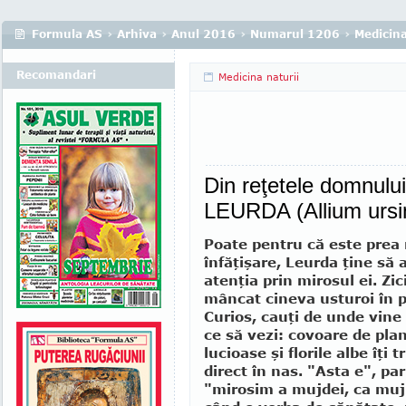
Formula AS
›
Arhiva
›
Anul 2016
›
Numarul 1206
›
Medicina
Recomandari
Medicina naturii
Din reţetele domnulu
LEURDA (Allium urs
Poate pentru că este prea
înfăţi­şare, Leurda ţine să 
atenţia prin miro­sul ei. Zic
mâncat cineva usturoi în 
Curios, cauţi de unde vine 
ce să vezi: covoare de pla
lucioase şi florile albe îţi 
direct în nas. "Asta e", par
"mirosim a mujdei, ca muji