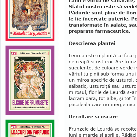
când e vorba de sănătate, 
Sfatul nostru este să vede
Pădu­rile sunt pline de flor
le fie încercate puterile. 
transformate în sa­late, sa
pre­parate farmaceutice.
Descrierea plantei
Leurda este o plantă ce face pa
de ceapă şi usturoi. Are frun
suculente, de culoare verde in
vârful tul­pinii sub forma unui
un miros specific de usturoi,
sălbatic, ustu­roiţă sau usturo
mirosul, florile de Leur­dă s-
lăcrămioară, tot albe, şi tot în
păcăleală care nu merge nici 
Recoltare şi uscare
Frunzele de Leurdă se recolteaz
lunile martie şi aprilie. Rădăc