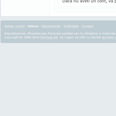
Daca nu aveti un cont, va p
Numar curent
|
Arhiva
|
Abonamente
|
Publicitate
|
Contact
Reproducerea, difuzarea sau folosirea partiala sau in intregime a materialel
Copyright © 1998-2016
Formula AS
. Va rugam sa cititi cu atentie
termenii s