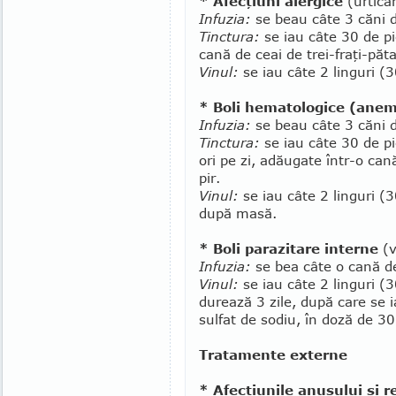
* Afecţiuni alergice
(urticar
Infuzia:
se beau câte 3 căni d
Tinctura:
se iau câte 30 de pic
cană de ceai de trei-fraţi-păta
Vinul:
se iau câte 2 linguri (
* Boli hematologice (anem
Infuzia:
se beau câte 3 căni d
Tinctura:
se iau câte 30 de pi
ori pe zi, adăugate într-o can
pir.
Vinul:
se iau câte 2 linguri (3
după masă.
* Boli parazitare interne
(v
Infuzia:
se bea câte o cană de
Vinul:
se iau câte 2 linguri (
durează 3 zile, după care se 
sulfat de sodiu, în doză de 3
Tratamente externe
* Afecţiunile anusului şi r