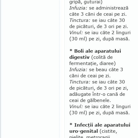
gripă, guturai)
Infuzia:
se administrează
câte 3 căni de ceai pe zi.
Tinctura:
se iau câte 30
de picături, de 3 ori pe zi.
Vinul:
se iau câte 2 linguri
(30 ml) pe zi, după masă.
* Boli ale aparatului
digestiv
(colită de
fermentaţie, diaree)
Infuzia:
se beau câte 3
căni de ceai pe zi.
Tinctura:
se iau câte 30
de picături, de 3 ori pe zi,
adăugate într-o cană de
ceai de gălbenele.
Vinul:
se iau câte 2 linguri
(30 ml) pe zi, după masă.
* Infecţii ale aparatului
uro-genital
(cistite,
pielite, metroragii,