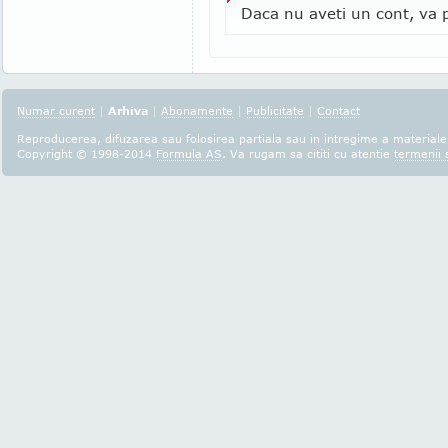
Daca nu aveti un cont, va p
Numar curent
|
Arhiva
|
Abonamente
|
Publicitate
|
Contact
Reproducerea, difuzarea sau folosirea partiala sau in intregime a materialel
Copyright © 1998-2014
Formula AS
. Va rugam sa cititi cu atentie
termenii s