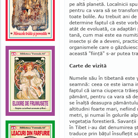
pe altă planetă. Localnicii sp
pentru ca vara să se transform
toate bolile. Au trebuit ani de
determine faptul că este vorb
atât de evo­luată, ca adaptări
tană, cum mai este ea numită,
insecte şi de a deveni, practi
organismele care o găzdu­iesc
această "fiinţă" s-ar pu­tea t
Carte de vizită
Numele său în tibetană este y
seamnă: ceea ce este iarna ins
faptul că iarna ciuperca trăieş
pământ, pentru ca vara să dezv
se înal­ţă deasu­pra pământulu
alti­tudini foarte mari, nefiind
metri, şi numai în golurile alp
vegetaţia fores­tieră. Savanţii
în Tibet i-au dat de­numirea şt
traduce prin băţul în­sufleţit 