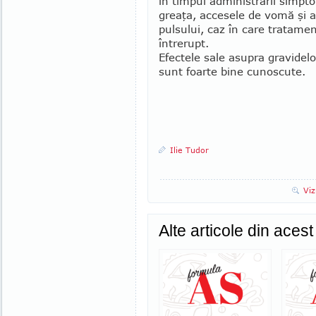
în timpul administrării simpt
greaţa, accesele de vomă şi 
pul­su­lui, caz în care tratamen
întrerupt.
Efectele sale asupra gravidel
sunt foarte bine cunoscute.
Ilie Tudor
Viz
Alte articole din aces