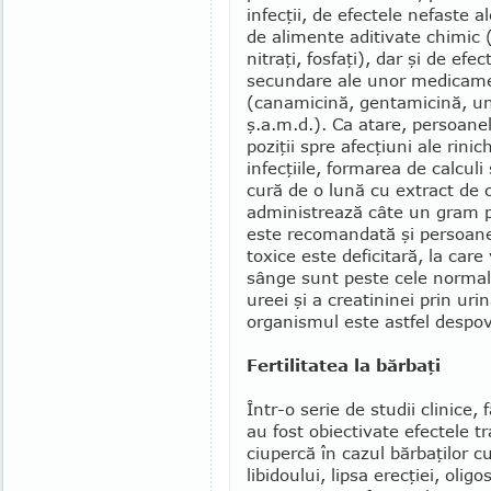
infecţii, de efectele ne­faste 
de alimente aditivate chimic (c
nitraţi, fosfaţi), dar şi de efec
secundare ale unor medicam
(canamicină, gentamicină, un
ş.a.m.d.). Ca atare, per­soane
poziţii spre afecţiuni ale rinic
infec­ţiile, formarea de calculi
cură de o lună cu extract de c
administrează câte un gram p
este recomandată şi persoanel
toxice este deficitară, la care
sânge sunt peste cele normal
ureei şi a creatininei prin ur
organismul este astfel des­pov
Fertilitatea la bărbaţi
Într-o serie de studii clinice, 
au fost obiectivate efectele t
ciupercă în cazul bărba­ţilor 
libidou­lui, lipsa erecţiei, oli