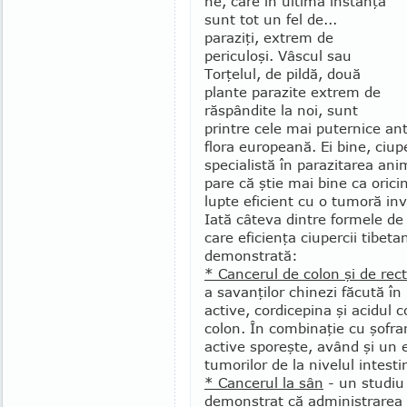
ne, care în ultimă instanţă
sunt tot un fel de...
paraziţi, extrem de
periculoşi. Vâscul sau
Torţelul, de pildă, două
plante parazite extrem de
răspândite la noi, sunt
printre cele mai puternice an
flora europeană. Ei bine, ciup
specialistă în parazitarea ani
pare că ştie mai bine ca oric
lupte eficient cu o tumoră in
Iată câteva dintre formele de
care eficienţa ciupercii tibeta
demonstrată:
* Cancerul de colon şi de rect
a savanţilor chinezi făcută în
active, cordicepina şi acidul c
colon. În combinaţie cu şofran
active sporeşte, având şi un e
tumorilor de la nivelul intesti
* Cancerul la sân
- un studiu
demonstrat că administrarea 