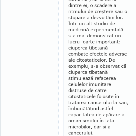
dintre ei, o scă­dere a
ritmului de creştere sau o
stopare a dezvol­tării lor.
Într-un alt studiu de
medicină experimentală
s-a mai demonstrat un
lucru foarte important:
ciuper­ca tibetană
combate efectele adverse
ale citostati­celor. De
exemplu, s-a observat că
ciuperca tibetană
stimulează refacerea
celulelor imunitare
distruse de către
citostaticele folosite în
tratarea cancerului la sân,
îmbunătăţind astfel
capacitatea de apărare a
or­ga­nismului în faţa
microbilor, dar şi a
cancerului.