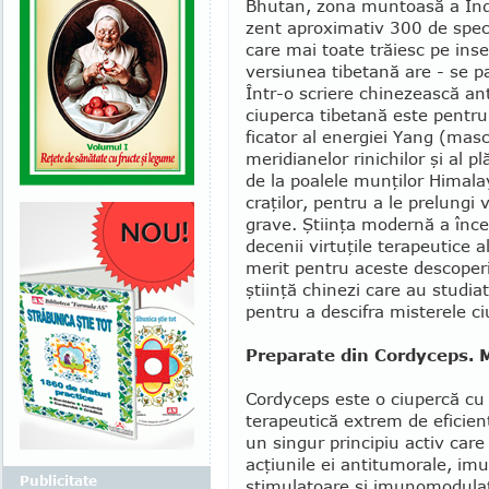
Bhutan, zona mun­toasă a Indi
zent aproximativ 300 de speci
care mai toate trăiesc pe inse
versiunea tibetană are - se par
Într-o scriere chine­zească an
ciuperca tibe­tană este pentru
ficator al energiei Yang (masc
meridianelor rinichilor şi al pl
de la poalele mun­ţilor Himala
craţilor, pentru a le prelungi v
grave. Ştiinţa modernă a înce
decenii virtuţile terapeutice a
merit pentru aces­te descoperi
ştiin­ţă chinezi care au studiat 
pentru a descifra misterele ciu
Preparate din Cordyceps. 
Cordyceps este o ciupercă cu
terapeu­tică extrem de eficien
un singur principiu activ care
acţiunile ei antitumorale, imu
Publicitate
stimulatoare şi imunomodu­lat