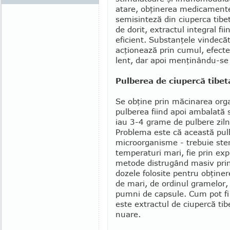
atare, obţi­ne­rea medicament
semisinteză din ciuperca tibe
de dorit, extractul integral fi
eficient. Substanţele vindecă
acţionează prin cumul, efecte
lent, dar apoi menţinân­du-se 
Pulberea de ciupercă tibe
Se obţine prin măcinarea organu
pulberea fiind apoi ambalată s
iau 3-4 grame de pul­bere zil
Problema este că această pulbe
microorganisme - trebuie sterili
tem­peraturi mari, fie prin ex
metode dis­tru­gând masiv princ
dozele folosite pentru obţiner
de mari, de ordinul gramelor,
pumni de capsule. Cum pot fi r
este extractul de ciupercă tib
nuare.