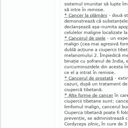
sistemul imunitar să lupte î
să intre în remisie.
* Cancer la plămâni
- două st
demonstrează că substanţele 
declanşează aşa-numita apop
celulelor maligne localizate l
* Cancerul de piele
- un expe
malign (cea mai agresivă for
dublă acţiune a ciupercii tibe
melanomului 2. Împiedică me
binaţie cu şofranul de India, 
curcuminozidele din acesta î
ce el a intrat în remisie.
* Cancerul de prostată
- ex­t
cazuri, după un tratament de
ciupercă tibetană.
* Alte forme de cancer
în care
ciupercii tibetane sunt: can­ce
limfomul malign, cancerul buc
Ciuperca tibetană poate fi folo
prevenţie, se adminis­trează 
Cordyceps zilnic, în cure de 3