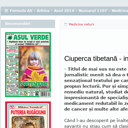
Formula AS
›
Arhiva
›
Anul 2014
›
Numarul 1107
›
Medicina
Recomandari
Medicina naturii
Ciuperca tibetană - in
- Titlul de mai sus nu este
jurnalistic menit să dea o 
senzaţional textului pe car
propun lecturii. Pur şi sim
remediu natural, studiat 
impresionantă de specialiş
medicament redutabil în z
de cancer şi multe alte afe
Când l-au descoperit pe înalte
savanţii nu ştiau cum să clas