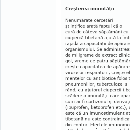
Creşterea imunităţii
Nenumărate cercetări
ştiinţifice arată faptul că o
cură de câteva săptămâni cu 
ciupercă tibe­tană ajută la îm
rapidă a capacităţii de apă­rar
organismului. Se administrea
de mili­grame de extract zilni
gol, vreme de patru săptămâni
creşte capacitatea de apă­rare
virozelor respiratorii, creşte ef
mentelor cu antibiotice folosi
pneumo­niilor, tuberculozei şi a
rând, cu ajutorul ciupercii ti
scădere a imunităţii care apa
cum ar fi cortizonul şi derivaţ
(ibu­pro­fen, ketoprofen etc.), 
este că un imunostimulent at
tibetană nu este contrain­dica
din contra. Efec­tele imunomo