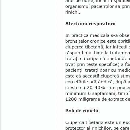
atât de bune, încât în spitalel
organismul pacienţilor să pri
rinichi.
Afecţiuni respiratorii
În practica medicală s-a obse
bronşitelor cronice este oprit
ciuperca tibetană, iar infecţiile
răspund mai bine la tratament
trataţi cu ciupercă tibetană, 
tivat prin teste specifice) a 
pacienţii trataţi doar cu medi
este că această ciupercă stimu
cercetările arătând că, după a
creşte cu 20-40% - un pro­cen
minimum 6 săptămâni, timp în
1200 miligrame de extract de c
Boli de rinichi
Ciuperca tibetană este un ex
protector al rinichilor, pe care