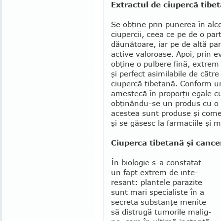
Extractul de ciupercă tibe
Se obţine prin punerea în alcoo
ciupercii, ceea ce pe de o par­
dăunătoare, iar pe de altă pa
active valoroase. Apoi, prin e
obţine o pulbere fină, extrem
şi perfect asimi­labile de căt
ciuper­că tibetană. Con­form u
amestecă în pro­porţii egale c
obţi­nându-se un produs cu o e
acestea sunt pro­duse şi come
şi se găsesc la farmaciile şi 
Ciuperca tibetană şi cance
În biologie s-a constatat
un fapt extrem de inte­
resant: plantele parazite
sunt mari specialiste în a
secreta substanţe menite
să distrugă tumorile malig­