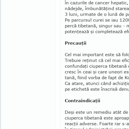
în cazurile de cancer hepatic,
nădejde, îmbu­nătăţind starea 
3 luni, urmate de o lună de p
Pe parcursul curei se iau 12
percă tibetană, singur sau - m
potenţează şi completează ef
Precauţii
Cel mai important este să folos
Trebuie reţinut că cel mai efi
confundaţi ciuperca tibetană c
cresc în ceai şi care uneori e
tană, fiind vorba de fapt de K
Ca atare, atunci când achizi
pe etichetă este în­scrisă denu
Contraindicaţii
Deşi este un remediu atât de 
ciuperca tibetană este aproape
reacţii adverse. Foarte rar s-