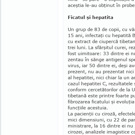
aceştia le-au obţinut în probel
Ficatul şi hepatita
Un grup de 83 de copii, cu vâr­
15 ani, infectaţi cu he­pa­tită B
cu extract de ciu­percă tibet
trei luni. La sfâr­şitul curei, r
fost uimi­toare: 33 dintre ei 
zentau în sânge antigenul spe
virus, iar 50 dintre ei, deşi a
prezent, nu au pre­zentat nic
al hepa­titei, nici chiar la un
cazul hepa­titei C, rezulta­tel
conform cer­cetătorilor de la 
tibe­tană este prin­tre foarte p
fibrozarea ficatului şi evo­luţ
funcţiile acestuia.
La pacienţii cu ciroză, efec­te
mici di­mensiuni, cu 22 de par
ministrare, la 16 dintre ei n
cirozei, analizele imagistice c