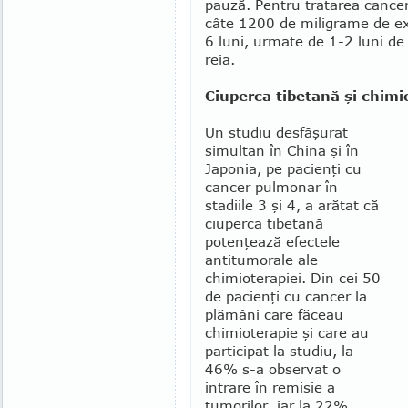
pauză. Pen­tru tratarea canceru
câte 1200 de miligrame de ext
6 luni, urmate de 1-2 luni de
reia.
Ciuperca tibetană şi chimi
Un studiu desfăşurat
simultan în China şi în
Japonia, pe pacienţi cu
cancer pulmonar în
stadiile 3 şi 4, a arătat că
ciuperca tibetană
potenţează efectele
antitumorale ale
chimioterapiei. Din cei 50
de pa­cienţi cu cancer la
plă­mâni care făceau
chimioterapie şi care au
partici­pat la studiu, la
46% s-a observat o
intrare în remisie a
tumorilor, iar la 22%