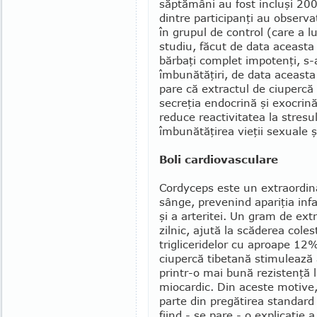
săptămâni au fost incluşi 200 
dintre participanţi au observ
în grupul de con­trol (care a l
studiu, făcut de data aceasta
bărbaţi complet impotenţi, s
îmbunătăţiri, de data aceasta
pare că extractul de ciupercă
secreţia endo­crină şi exocrină
reduce reactivitatea la stresul 
îmbunătăţirea vieţii sexuale şi a
Boli cardiovasculare
Cordyceps este un extraordina
sânge, prevenind apariţia in­fa
şi a arte­ritei. Un gram de ext
zilnic, ajută la scăderea coles
trigliceridelor cu aproape 12%
ciupercă tibetană stimulează a
printr-o mai bună rezistenţă la
miocardic. Din aceste motive, 
parte din pregătirea standard 
fiind - se pare - o explicaţie 