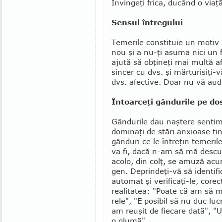
Învin­geţi frica, ducând o viaţ
Sensul întregului
Temerile constituie un motiv p
nou şi a nu-ţi asuma nici un fe
ajută să obţineţi mai multă afe
sin­cer cu dvs. şi mărturisiţi-v
dvs. afective. Doar nu vă au
Întoarceţi gândurile pe do
Gândurile dau naştere sentime
dominaţi de stări anxioa­se 
gân­duri ce le întreţin temeri
va fi, dacă n-am să mă des­cur
acolo, din colţ, se amuză acu
gen. Deprindeţi-vă să identific
automat şi verificaţi-le, core
realitatea: "Poate că am să mă
rele", "E posibil să nu duc lu
am reuşit de fiecare dată", "U
o glumă".