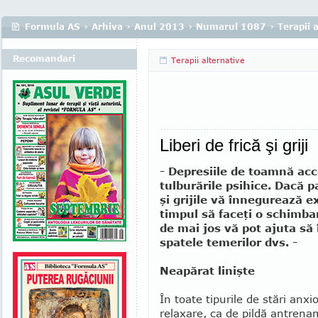
Formula AS
›
Arhiva
›
Anul 2013
›
Numarul 1087
›
Terapii 
Recomandari
Terapii alternative
Liberi de frică şi griji
- Depresiile de toamnă ac
tulburările psihice. Dacă pa
şi grijile vă înnegurează e
timpul să faceţi o schimbar
de mai jos vă pot ajuta să 
spatele temerilor dvs. -
Neapărat linişte
În toate tipurile de stări anxi
relaxare, ca de pildă antrena