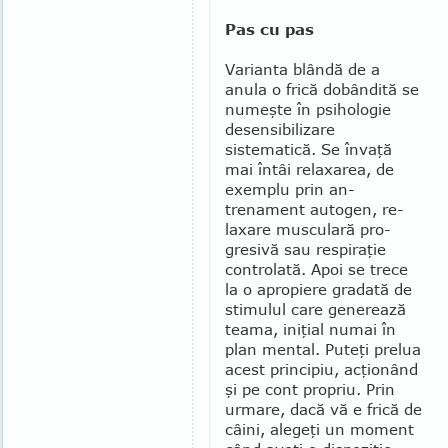
Pas cu pas
Varianta blândă de a
anula o frică dobândită se
nu­meş­te în psihologie
desensibilizare
sistematică. Se înva­ţă
mai întâi rela­xarea, de
exemplu prin an­
trenament auto­gen, re­
laxare musculară pro­
gresivă sau respiraţie
controlată. Apoi se trece
la o apropie­re gradată de
stimulul care generează
teama, iniţial numai în
plan mental. Puteţi prelua
acest principiu, acţionând
şi pe cont propriu. Prin
urmare, dacă vă e frică de
câini, alegeţi un moment