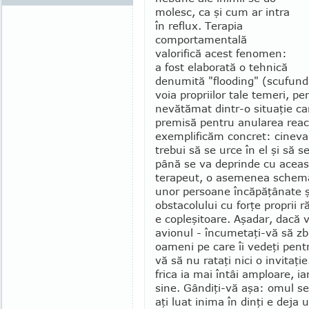
molesc, ca şi cum ar intra
în reflux. Terapia
comporta­mentală
valorifică acest fenomen:
a fost elaborată o tehnică
denu­mită "flooding" (scufunda
voia propriilor tale temeri, pen
nevă­tămat dintr-o situaţie car
premisă pentru anularea reacţ
exemplificăm concret: cineva c
trebui să se urce în el şi să se
până se va de­prinde cu aceas
terapeut, o asemenea sche­mă 
unor per­soane încăpă­ţânate şi
obstacolului cu forţe proprii 
e cople­şitoare. Aşadar, dacă 
avionul - încumetaţi-vă să zb
oameni pe care îi vedeţi pentr
vă să nu rataţi nici o invitaţ
frica ia mai întâi am­ploare, ia
sine. Gândiţi-vă aşa: omul se 
aţi luat inima în dinţi e deja 