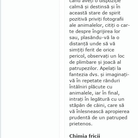
când aveţi o dis­po­ziţie
calmă şi destinsă şi în
această stare de spirit
pozitivă priviţi fotografii
ale animalelor, citiţi o car­
te despre îngri­ji­rea lor
sau, plasându-vă la o
distanţă unde să vă
simţiţi ferit de orice
pericol, observaţi un loc
de plimbare şi joacă al
patrupezilor. Apelaţi la
fantezia dvs. şi imaginaţi-
vă în repetate rânduri
întâlniri plăcute cu
animalele, iar în final,
intraţi în legătură cu un
stăpân de câini, care să
vă înles­neas­că apropierea
prudentă de un patruped
prietenos.
Chimia fricii