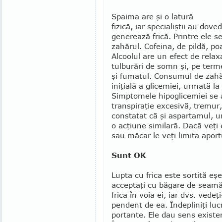
Spaima are şi o latură
fizică, iar specia­liştii au do
generează frică. Printre ele s
zahărul. Cofeina, de pildă, p
Alcoolul are un efect de rela
tulburări de somn şi, pe terme
şi fumatul. Consumul de zahă
iniţială a gli­cemiei, urmată l
Simptomele hipoglicemiei se 
transpiraţie ex­cesivă, tremur,
constatat că şi aspartamul, un 
o acţiune similară. Dacă veţi 
sau măcar le veţi limita aportu
Sunt OK
Lupta cu frica este sortită eş
acceptaţi cu băgare de seamă ş
frica în voia ei, iar dvs. vede
pendent de ea. Îndepliniţi luc
portante. Ele dau sens existe