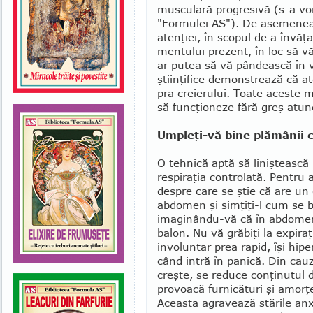
musculară progresivă (s-a vor­
"Formulei AS"). De asemenea,
atenţiei, în scopul de a învăţ
mentului prezent, în loc să vă 
ar putea să vă pândească în vi
ştiinţifice demon­strează că at
pra creierului. Toate aceste m
să funcţioneze fără greş atunc
Umpleţi-vă bine plămânii 
O tehnică aptă să liniştească 
respiraţia controlată. Pentru 
despre care se ştie că are un
abdomen şi simţiţi-l cum se 
imaginân­du-vă că în abdomen
balon. Nu vă grăbiţi la expi­
involuntar prea rapid, îşi hipe
când intră în panică. Din cauz
creşte, se reduce con­ţinutul
provoacă furnicături şi amorţ
Aceasta agravează stările anxi