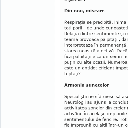
Din nou, mişcare
Respiraţia se precipită, inima
toţi porii - de unde cunoaşteţ
Relaţia dintre sentimente şi m
teama provoacă palpitaţii, dar
interpretează în permanenţă s
starea noastră afec­tivă. Dacă 
fica palpi­taţiile ca un semn n
puţin cu alte ocazii. Numeroase
este un antidot efi­cient împot
teptaţi?
Armonia sunetelor
Specialiştii ne sfătuiesc să 
Neurologii au ajuns la conclu
activitatea zonelor din creier
activând în acelaşi timp ariil
sentimentului de fericire. Tot
fie împreună cu alţii într-un 