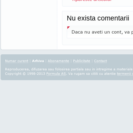
Nu exista comentarii
Daca nu aveti un cont, va p
Numar curent
|
Arhiva
|
Abonamente
|
Publicitate
|
Contact
Reproducerea, difuzarea sau folosirea partiala sau in intregime a materialel
Copyright © 1998-2013
Formula AS
. Va rugam sa cititi cu atentie
termenii s