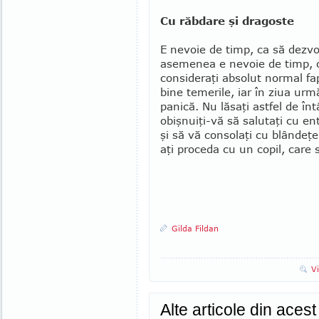
Cu răbdare şi dragoste
E nevoie de timp, ca să dezvol
asemenea e nevoie de timp, c
consideraţi absolut normal fapt
bine temerile, iar în ziua urm
panică. Nu lăsaţi astfel de în
obişnuiţi-vă să salutaţi cu en
şi să vă consolaţi cu blândeţe
aţi proceda cu un copil, care 
Gilda Fildan
V
Alte articole din aces