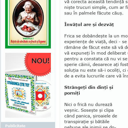
vă corecta această ten­dinţă sp
nişte trucuri simple, cum ar f
sau în palmele făcute căuş.
Învăţul are şi dezvăţ
Frica se dobândeşte la un m
experienţe de viaţă, deci - se
rămâne de făcut este să vă d
vă expuneţi în mod deliberat 
pentru a constata că nu vi se
sperie câinii, deoarece aţi fos
soluţia nu este să-i ocoliţi, ci
de a evita lucrurile care vă 
Strângeţi din dinţi şi
porniţi
Nici o frică nu durează
veşnic. Soseşte şi clipa
când pa­ni­ca, şiroaiele de
transpiraţie şi bătăile
Publicitate
nebune ale inimii se do­