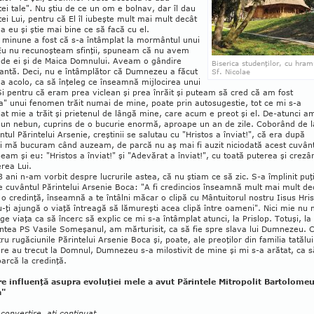
ei tale". Nu ştiu de ce un om e bolnav, dar îl dau
ei Lui, pentru că El îl iubeşte mult mai mult decât
a eu şi ştie mai bine ce să facă cu el.
 minune a fost că s-a întâmplat la mormântul unui
 Eu nu recunoş­team sfinţii, spuneam că nu avem
 de ei şi de Maica Domnului. Aveam o gândire
Biserica studenţilor, cu hram
tantă. Deci, nu e întâmplător că Dumnezeu a făcut
Sf. Nicolae
 acolo, ca să înţeleg ce înseamnă mijlocirea unui
Şi pentru că eram prea viclean şi prea în­răit şi puteam să cred că am fost
a" unui fenomen trăit numai de mine, poate prin autosugestie, tot ce mi s-a
at mie a trăit şi prietenul de lângă mine, care acum e preot şi el. De-atunci a
a un nebun, cuprins de o bucurie enormă, aproape un an de zile. Coborând de l
ul Părintelui Arsenie, creştinii se salutau cu "Hristos a înviat!", că era după
şi mă bucuram când auzeam, de parcă nu aş mai fi auzit niciodată acest cuvân
eam şi eu: "Hristos a înviat!" şi "Adevărat a înviat!", cu toată puterea şi crezâ
erea Lui.
 ani n-am vorbit despre lucrurile astea, că nu ştiam ce să zic. S-a împlinit puţ
 cuvântul Părintelui Arsenie Boca: "A fi credincios înseamnă mult mai mult de
o credinţă, înseamnă a te în­tâlni măcar o clipă cu Mântuitorul nostru Iisus Hris
u-ţi ajungă o viaţă întreagă să lămureşti acea cli­pă între oameni". Nici mie nu 
ge viaţa ca să încerc să explic ce mi s-a întâmplat atunci, la Pris­lop. To­tuşi, la
tea PS Vasile Some­şa­nul, am mărturisit, ca să fie spre slava lui Dum­nezeu. 
ru rugăciunile Pă­rintelui Arsenie Boca şi, poate, ale preoţi­lor din familia tatălui
e au trecut la Dom­nul, Dumnezeu s-a milostivit de mine şi mi s-a arătat, ca s
arcă la cre­dinţă.
e influenţă asupra evoluţiei mele a avut Părintele Mitropolit Bartolome
a"
convertire, aţi continuat