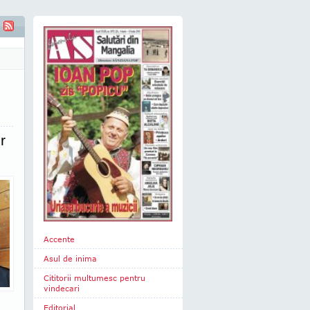
uiesc să le ofer tinerilor odihnă sufletească în biserică"
r
Accente
Asul de inima
Cititorii multumesc pentru
vindecari
Editorial