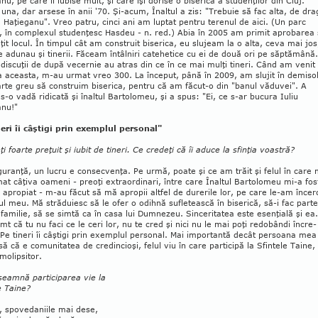
nu, pe care îl iubise mult, şi care îşi dorise o biserică a studenţilor din Cluj.
una, dar arsese în anii '70. Şi-acum, Înaltul a zis: "Trebuie să fac alta, de dra
iu Ha­ţieganu". Vreo patru, cinci ani am luptat pentru terenul de aici. (Un parc
 în complexul studenţesc Has­deu - n. red.) Abia în 2005 am primit apro­barea 
ţit locul. În timpul cât am construit biserica, eu slujeam la o alta, ceva mai jos
 adunau şi tinerii. Făceam întâlniri catehetice cu ei de două ori pe săptă­mână.
discuţii de după vecernie au atras din ce în ce mai mulţi tineri. Când am venit 
a aceasta, m-au urmat vreo 300. La început, până în 2009, am slujit în de­mi­so
arte greu să construim bise­rica, pentru că am făcut-o din "banul vădu­vei". A
s-o vadă ridicată şi înaltul Barto­lomeu, şi a spus: "Ei, ce s-ar bucura Iuliu
anu!"
neri îi câştigi prin exemplul personal"
i foarte preţuit şi iubit de ti­neri. Ce credeţi că îi aduce la sfinţia voas­tră?
guranţă, un lucru e consecvenţa. Pe urmă, poate şi ce am trăit şi felul în care 
at câţiva oameni - preoţi extraor­dinari, între care Înaltul Bartolomeu mi-a fos
 apropiat - m-au făcut să mă apropii altfel de durerile lor, pe care le-am încer
ul meu. Mă străduiesc să le ofer o odihnă sufletească în biserică, să-i fac parte
 familie, să se simtă ca în casa lui Dumnezeu. Sinceritatea este esen­ţială şi ea.
mt că tu nu faci ce le ceri lor, nu te cred şi nici nu le mai poţi redo­bân­di încre­
Pe tineri îi câştigi prin exemplul per­so­nal. Mai importantă decât persoana mea
să că e comunitatea de credin­cioşi, felul viu în care participă la Sfin­tele Taine,
molipsitor.
seamnă participarea vie la
le Taine?
, spovedaniile mai dese,