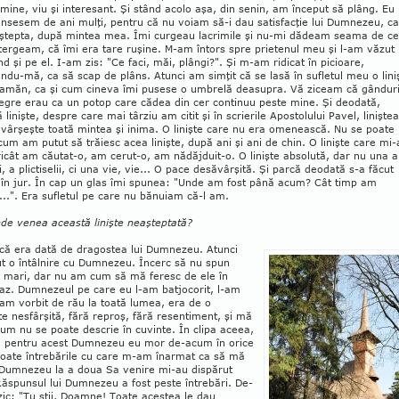
mine, viu şi interesant. Şi stând acolo aşa, din senin, am început să plâng. Eu
nsesem de ani mulţi, pentru că nu voiam să-i dau satisfacţie lui Dum­nezeu, c
aştepta, după mintea mea. Îmi curgeau lacrimile şi nu-mi dădeam seama de ce
ştergeam, că îmi era tare ruşine. M-am întors spre prietenul meu şi l-am văzut
d şi pe el. I-am zis: "Ce faci, măi, plângi?". Şi m-am ridicat în picioare,
ndu-mă, ca să scap de plâns. Atunci am simţit că se lasă în sufletul meu o lini
eamăn, ca şi cum cineva îmi pusese o umbrelă deasupra. Vă ziceam că gânduri
egre erau ca un potop care cădea din cer continuu peste mine. Şi deodată,
 linişte, despre care mai târziu am citit şi în scrierile Aposto­lului Pavel, liniştea
vârşeşte toată mintea şi ini­ma. O linişte care nu era omenească. Nu se poate
um am putut să trăiesc acea linişte, după ani şi ani de chin. O linişte care mi-
oricât am căutat-o, am cerut-o, am nădăjduit-o. O linişte absolută, dar nu una a
i, a plictiselii, ci una vie, vie... O pace desă­vârşită. Şi parcă deodată s-a făcut
 în jur. În cap un glas îmi spunea: "Unde am fost până acum? Cât timp am
...". Era sufletul pe care nu bănuiam că-l am.
de venea această linişte neaşteptată?
 că era dată de dragostea lui Dumnezeu. Atunci
t o întâlnire cu Dumnezeu. Încerc să nu spun
e mari, dar nu am cum să mă feresc de ele în
caz. Dumnezeul pe care eu l-am batjocorit, l-am
l-am vorbit de rău la toată lumea, era de o
e nesfârşită, fără reproş, fără resentiment, şi mă
um nu se poate descrie în cuvinte. În clipa aceea,
: pentru acest Dumnezeu eu mor de-acum în orice
Toate întrebă­rile cu care m-am înarmat ca să mă
Dumnezeu la a doua Sa venire mi-au dis­pă­rut
Răspunsul lui Dumnezeu a fost peste întrebări. De-
zic: "Tu ştii, Doamne! Toate acestea le dau