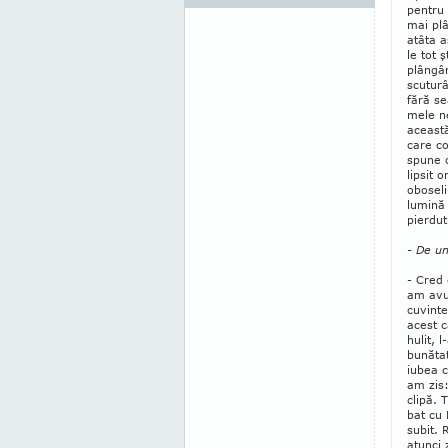
pentru 
mai plâ
atâta 
le tot 
plângân
scuturâ
fără s
mele n
această
care co
spune c
lipsit 
oboseli
lumină
pierdut
- De un
- Cred
am avu
cuvint
acest 
hulit, 
bunătat
iubea c
am zis
clipă. 
bat cu 
subit. 
atunci 