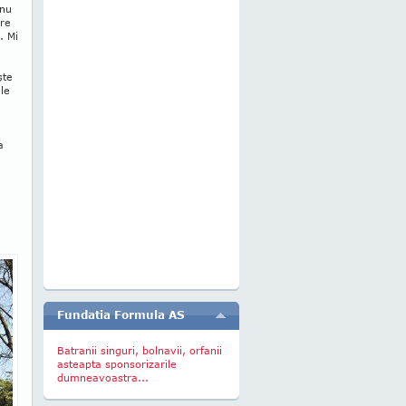
 nu
are
. Mi
şte
le
a
Fundatia Formula AS
Batranii singuri, bolnavii, orfanii
asteapta sponsorizarile
dumneavoastra...