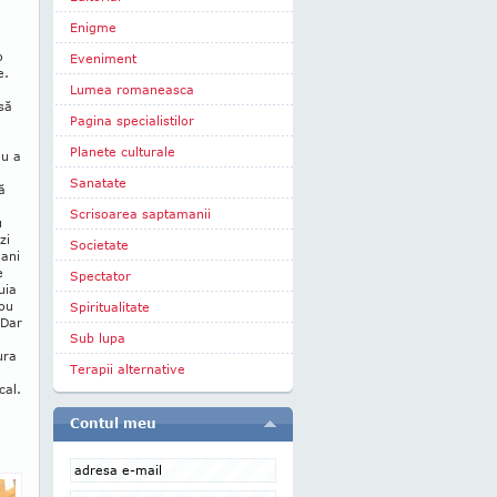
Enigme
o
Eveniment
e.
Lumea romaneasca
să
Pagina specialistilor
Planete culturale
nu a
Sanatate
ă
Scrisoarea saptamanii
u
zi
Societate
 ani
e
Spectator
uia
nou
Spiritualitate
 Dar
Sub lupa
ura
Terapii alternative
cal.
Contul meu