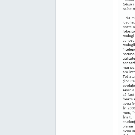
totuşi 
calea pr
- Nu-mi
lo­so­f
parte a
folosit
teologi
cunoscă
teologii
înţelep
recunos
utilita
această
mai poa
am intr
Tot atu
ţilor C
evoluţi
Anania.
să faci
foarte 
avea în
În 2000
meu, în
Înaltul
studenţ
pla­nur
avea sc