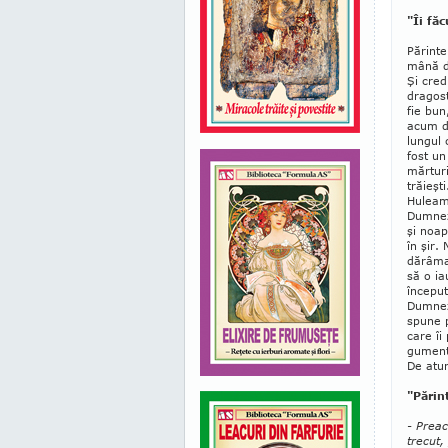
"Îi fă
Părinte
mână de
Şi cred
dragost
fie bun
acum do
lun­gul
fost un
mărturi
trăieşt
Huleam 
Dumneze
şi noap
în şir
dărâma
să o ia
început
Dumneze
spune p
care îi
gumente
De atun
"Părin
- Preac
trecut,