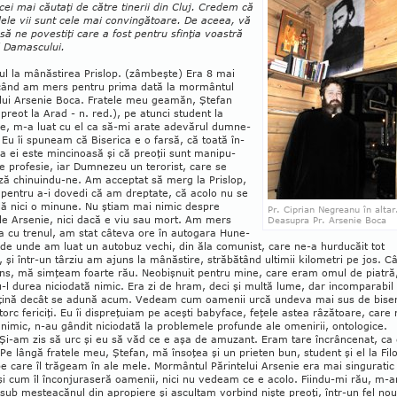
 cei mai căutaţi de către tinerii din Cluj. Cre­dem că
le vii sunt cele mai convin­gă­toare. De aceea, vă
ă ne poves­tiţi care a fost pentru sfinţia voastră
l Damascului.
l la mânăstirea Prislop. (zâm­beşte) Era 8 mai
când am mers pentru prima dată la mormântul
lui Arsenie Boca. Fra­te­le meu geamăn, Ştefan
 preot la Arad - n. red.), pe atunci student la
ie, m-a luat cu el ca să-mi arate adevărul dumne­
 Eu îi spuneam că Biserica e o farsă, că toată în­
ra ei este mincinoasă şi că preoţii sunt manipu­
de profesie, iar Dumnezeu un terorist, care se
ză chinuindu-ne. Am acceptat să merg la Prislop,
pentru a-i dovedi că am drepta­te, că acolo nu se
lă nici o minune. Nu ştiam mai nimic despre
Pr. Ciprian Negrea­nu în altar
le Arsenie, nici dacă e viu sau mort. Am mers
Deasupra Pr. Arsenie Boca
a cu trenul, am stat câteva ore în auto­gara Hune­
de unde am luat un autobuz vechi, din ăla comu­nist, care ne-a hurducăit tot
 şi într-un târziu am ajuns la mânăstire, străbătând ultimii kilome­tri pe jos. C
s, mă simţeam foarte rău. Ne­obiş­nuit pen­tru mine, care eram omul de piatră
-l durea niciodată nimic. Era zi de hram, deci şi mul­tă lu­me, dar incomparabil
ţină decât se adună acum. Vedeam cum oamenii urcă undeva mai sus de biser
ntorc fericiţi. Eu îi dis­preţuiam pe aceşti ba­by­face, feţele astea râză­toa­re, care
 ni­mic, n-au gândit niciodată la problemele profunde ale ome­nirii, ontologice.
Şi-am zis să urc şi eu să văd ce e aşa de amuzant. Eram tare încrâncenat, ca
 Pe lângă fratele meu, Ştefan, mă însoţea şi un prieten bun, student şi el la Fil
pe care îl trăgeam în ale mele. Mormântul Pă­rintelui Arsenie era mai singuratic
şi cum îl înconjuraseră oamenii, nici nu vedeam ce e acolo. Fiindu-mi rău, m-
sub mesteacănul din apro­piere şi ascultam vorbind nişte preoţi, într-un fel nou