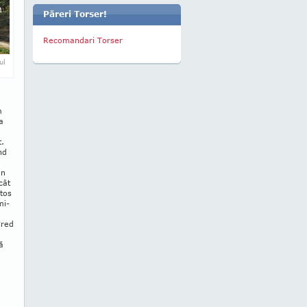
Păreri Torser!
Recomandari Torser
ul
m
a
t.
nd
in
cât
­tos
mi-
Cred
ă
u