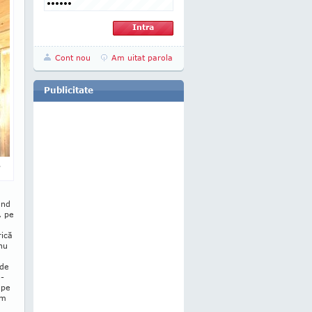
Cont nou
Am uitat parola
Publicitate
.
ând
, pe
ică
 nu
 de
o­
 pe
am