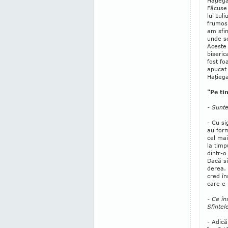
Haţiega
Făcuse 
lui Iul
frumos,
am sfin
unde se
Aceste 
biseric
fost fo
apucat 
Haţieg
"Pe ti
- Sunteţ
- Cu si
au form
cel mai
la timp
dintr-o
Dacă si
derea. 
cred în
care e 
- Ce în
Sfin­te
- Adică