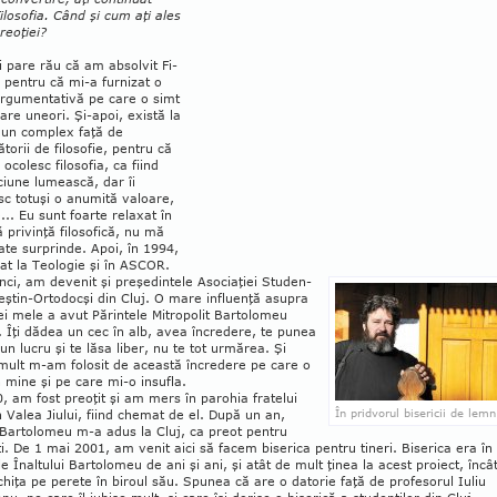
Filosofia. Când şi cum aţi ales
eo­­ţiei?
 pare rău că am absolvit Fi­
ia, pentru că mi-a furnizat o
rgu­mentativă pe care o simt
oare uneori. Şi-apoi, există la
 un complex faţă de
­torii de filosofie, pentru că
 ocolesc filosofia, ca fiind
ciune lumească, dar îi
c totuşi o anumită valoare,
te... Eu sunt foarte relaxat în
 privinţă filosofică, nu mă
te surprinde. Apoi, în 1994,
at la Teologie şi în ASCOR.
nci, am devenit şi preşedintele Asociaţiei Studen­
reştin-Ortodocşi din Cluj. O mare influenţă asupra
ei mele a avut Părintele Mitropolit Barto­lomeu
 Îţi dădea un cec în alb, avea încredere, te punea
 un lucru şi te lăsa liber, nu te tot urmă­rea. Şi
mult m-am folosit de această încredere pe care o
 mine şi pe care mi-o insufla.
, am fost preoţit şi am mers în parohia fra­telui
În pridvorul bisericii de lemn
 Valea Jiului, fiind chemat de el. După un an,
 Bartolomeu m-a adus la Cluj, ca preot pen­tru
i. De 1 mai 2001, am venit aici să facem bise­­rica pentru tineri. Biserica era în
ile Înaltului Bartolomeu de ani şi ani, şi atât de mult ţinea la acest proiect, încâ
hiţa pe perete în biroul său. Spu­nea că are o datorie faţă de profesorul Iuliu