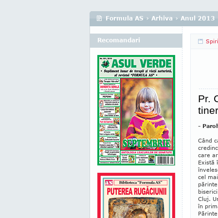
Formula AS
›
Arhiva
›
Anul 2013
Recomandari
Spir
Pr.
tine
- Paroh
Când ca
credinc
care ar
Există 
înveles
cel mai
părinte
biseric
Cluj. U
în prim
Părinte