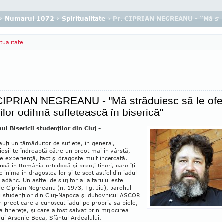
›
Numarul 1072
›
Spiritualitate
› Pr. CIPRIAN NEGREANU - "Mă străd
itualitate
 CIPRIAN NEGREANU - "Mă străduiesc să le ofe
rilor odihnă sufletească în biserică"
ul Bisericii studenţilor din Cluj -
uţi un tămăduitor de suflete, în gene­ral,
ioşii te îndreaptă către un preot mai în vârstă,
e experienţă, tact şi dragoste mult încercată.
însă în România orto­doxă şi preoţi tineri, care îţi
c inima în dragostea lor şi te scot astfel din iadul
 adânc. Un astfel de slujitor al altarului este
le Ciprian Negreanu (n. 1973, Tg. Jiu), parohul
ii studenţilor din Cluj-Napoca şi duhovnicul ASCOR
n preot care a cu­noscut iadul pe pro­pria sa piele,
a tinereţe, şi care a fost salvat prin mijlocirea
lui Arsenie Boca, Sfântul Ardealului.