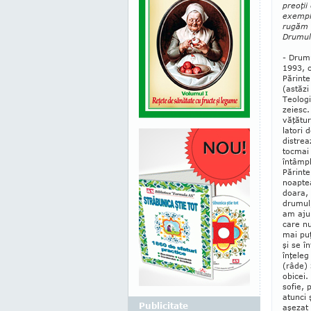
preoţii
exemple
rugăm s
Dru­mu
- Drumu
1993, 
Părinte
(astăzi
Teolog
zeiesc.
vă­ţătu
latori 
distrea
tocmai 
întâmp
Părinte
noap­te
doara, 
drumul,
am ajun
care nu
mai pu
şi se î
înţeleg
(râde) 
obicei.
sofie, 
atunci 
Publicitate
aşezat 