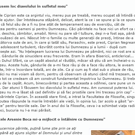
cusem loc diavolului în sufletul meu"
le Ciprian este ca argintul viu, me­reu pus pe treabă, mereu ocupat să întin­dă 
 ajutor. Dar întotdeauna stă­pânit, delicat, atent la ce i se spune şi la ce spun
 că felul său de a fi nu ţine atât de tempe­rament sau de exerciţiu, cât de
ea pentru oameni şi pentru Dumne­zeu. Căci părintele nu face nici un efort ca 
, deschis, zâmbitor, amabil. Nimic nu pare să-l tulbure, deşi n-a fost aşa, până
uăzeci de ani. Născut într-o familie cu multe generaţii de preoţi, întinse de-a
 câtorva sute de ani, în care şi tatăl său, Paraschiv, este preot, Ciprian Negrea­
 adolescent turbulent, răzvrătit contra lui Dumnezeu şi a lumii - după cum
seşte azi. "Nu înţelegeam lucrarea lui Dumnezeu pe pământ, nici ce rost are s
i. Gândurile de sinucidere erau frec­vente. Eram în afara Bisericii, anticle­ri­cal...
Duhul Sfânt, ca un capăt ab­solut al răutăţii, măcar să ştiu că am în­che­iat-o c
u. Aceste hule, gân­durile de a-mi face rău şi de a face rău altora, le aveam 
te, într-o încordare totală, ani de zile. Ca şi cum aş fi stat sub o ploaie de rău,
. Nici nu mai voiam să dorm, pentru că observam că atunci când mă trezeam, s
 tot ce credeam că am construit fundamentat împotriva lui Dumnezeu. Şi treb
u de la capăt. Acum, binecuvântez şi partea aceasta a odihnei, care pune un 
. Dar atunci îi făcu­sem loc dia­vo­lului în sufletul meu. Am cunoscut pute­rea lui.
u nu m-a lăsat să cad defini­tiv şi să fac pros­tiile care îmi treceau prin cap" -
ă­rin­tele Ci­prian. În această stare fiind, a intrat la Facul­tatea de Filosofie, sing
 putea răspunde la ma­rile întrebări ale vieţii, în opinia lui. Iar acolo a găsit "ar­­
" pentru teoriile sale. Dar în anul doi la Filosofie, ceva i-a schimbat viaţa ra­di
ci, bucuria nu l-a mai părăsit.
tele Arsenie Boca mi-a mijlocit o întâlnire cu Dumnezeu"
ucernice părinte, puţină lume ştie prin ce aţi
 până aţi ajuns sluji­tor al Domnului şi unul dintre