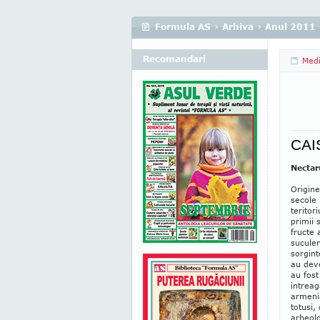
Formula AS
›
Arhiva
›
Anul 2011
Recomandari
Medi
CAI
Nectar
Origine
secole 
teritor
primii 
fructe 
suculen
sorgint
au deve
au fost
intreag
armenia
totusi,
arheolo