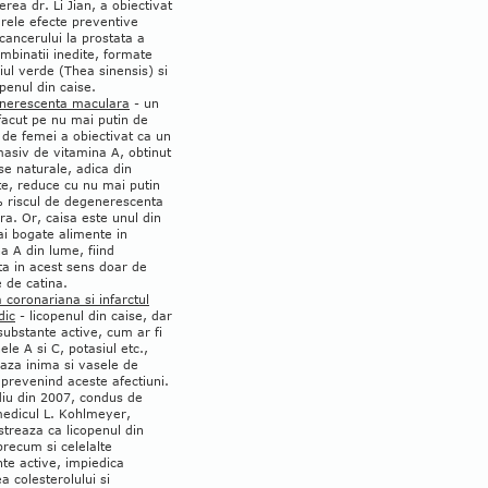
rea dr. Li Jian, a obiectivat
rele efecte preventive
cancerului la prostata a
mbinatii inedite, formate
iul verde (Thea sinensis) si
openul din caise.
nerescenta maculara
- un
facut pe nu mai putin de
de femei a obiectivat ca un
asiv de vitamina A, obtinut
se naturale, adica din
te, reduce cu nu mai putin
 riscul de degenerescenta
a. Or, caisa este unul din
i bogate alimente in
a A din lume, fiind
ta in acest sens doar de
e de catina.
 coronariana si infarctul
dic
- licopenul din caise, dar
 substante active, cum ar fi
ele A si C, potasiul etc.,
aza inima si vasele de
prevenind aceste afectiuni.
diu din 2007, condus de
medicul L. Kohlmeyer,
treaza ca licopenul din
precum si celelalte
te active, impiedica
a colesterolului si