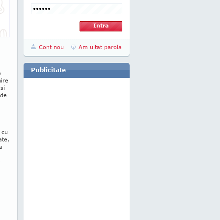
Cont nou
Am uitat parola
e
Publicitate
e
nire
si
 de
 cu
ate,
a
e