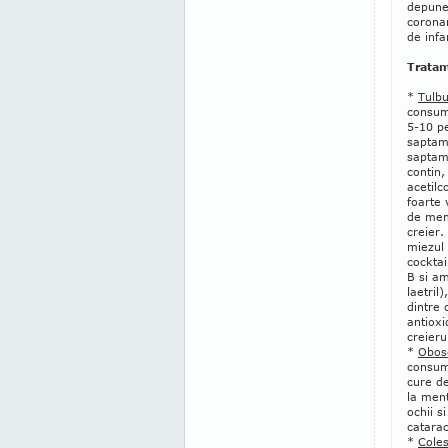
depune
coronar
de infa
Tratam
*
Tulb
consum
5-10 pe
saptam
saptam
contin, 
acetilc
foarte
de mem
creier.
miezul 
cocktai
B si am
laetril
dintre 
antioxi
creieru
*
Obose
consum
cure d
la ment
ochii s
catara
*
Coles