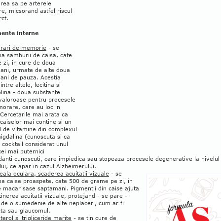
rea sa pe arterele
e, micsorand astfel riscul
rct.
ente interne
urari de memorie
- se
a samburii de caisa, cate
 zi, in cure de doua
ani, urmate de alte doua
ani de pauza. Acestia
intre altele, lecitina si
olina - doua substante
 valoroase pentru procesele
orare, care au loc in
 Cercetarile mai arata ca
caiselor mai contine si un
l de vitamine din complexul
igdalina (cunoscuta si ca
), cocktail considerat unul
cei mai puternici
danti cunoscuti, care impiedica sau stopeaza procesele degenerative la nivelul
lui, ce apar in cazul Alzheimerului.
ala oculara, scaderea acuitatii vizuale
- se
a caise proaspete, cate 500 de grame pe zi, in
e macar sase saptamani. Pigmentii din caise ajuta
inerea acuitatii vizuale, protejand - se pare -
i de o sumedenie de alte neplaceri, cum ar fi
cta sau glaucomul.
terol si trigliceride marite
- se tin cure de