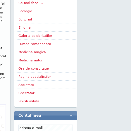
Ce mai face ...
fel
se
Ecologie
ma
te
Editorial
mai
Enigme
Galeria celebritatilor
Lumea romaneasca
ze
Medicina magica
otal
Medicina naturii
ri
Ora de consultatie
cum
Pagina specialistilor
 vom
Societate
Spectator
Spiritualitate
Contul meu