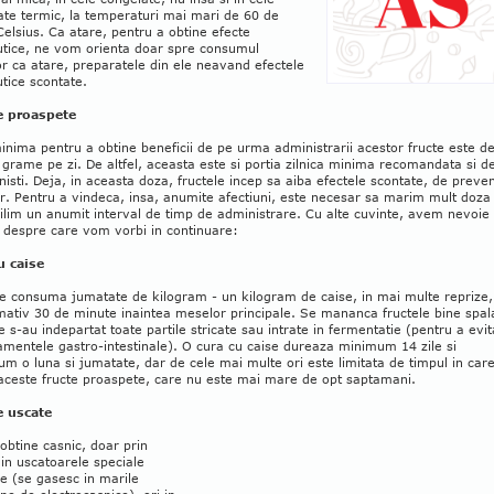
ate termic, la temperaturi mai mari de 60 de
elsius. Ca atare, pentru a obtine efecte
utice, ne vom orienta doar spre consumul
or ca atare, preparatele din ele neavand efectele
tice scontate.
e proaspete
nima pentru a obtine beneficii de pe urma administrarii acestor fructe este d
grame pe zi. De altfel, aceasta este si portia zilnica minima recomandata si d
onisti. Deja, in aceasta doza, fructele incep sa aiba efectele scontate, de preve
or. Pentru a vindeca, insa, anumite afectiuni, este necesar sa marim mult doza 
ilim un anumit interval de timp de administrare. Cu alte cuvinte, avem nevoie
 despre care vom vorbi in continuare:
u caise
se consuma jumatate de kilogram - un kilogram de caise, in mai multe reprize,
ativ 30 de minute inaintea meselor principale. Se mananca fructele bine spal
e s-au indepartat toate partile stricate sau intrate in fermentatie (pentru a evit
mentele gastro-intestinale). O cura cu caise dureaza minimum 14 zile si
 o luna si jumatate, dar de cele mai multe ori este limitata de timpul in car
aceste fructe proaspete, care nu este mai mare de opt saptamani.
e uscate
obtine casnic, doar prin
in uscatoarele speciale
ce (se gasesc in marile