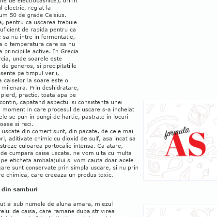
e de electrocasnice), ori in
l electric, reglat la
m 50 de grade Celsius.
a, pentru ca uscarea trebuie
suficient de rapida pentru ca
e sa nu intre in fermentatie,
la o temperatura care sa nu
a principiile active. In Grecia
cia, unde soarele este
de generos, si precipitatiile
sente pe timpul verii,
 caiselor la soare este o
e milenara. Prin deshidratare,
 pierd, practic, toata apa pe
contin, capatand aspectul si consistenta unei
, moment in care procesul de uscare s-a incheiat
tele se pun in pungi de hartie, pastrate in locuri
oase si reci.
 uscate din comert sunt, din pacate, de cele mai
ri, aditivate chimic cu dioxid de sulf, asa incat sa
astreze culoarea portocalie intensa. Ca atare,
e de cumpara caise uscate, ne vom uita cu multa
 pe eticheta ambalajului si vom cauta doar acele
care sunt conservate prin simpla uscare, si nu prin
re chimica, care creeaza un produs toxic.
 din samburi
ut si sub numele de aluna amara, miezul
elui de caisa, care ramane dupa strivirea