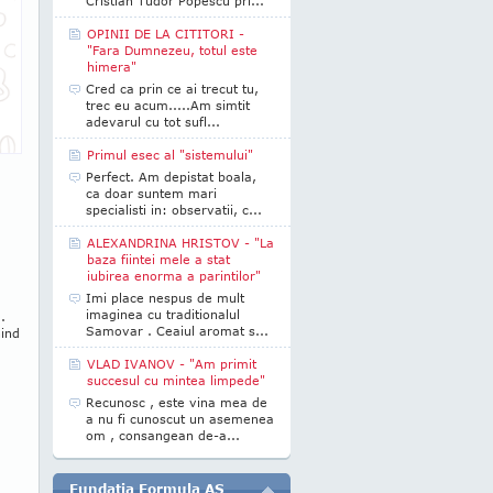
Cristian Tudor Popescu pri...
OPINII DE LA CITITORI -
"Fara Dumnezeu, totul este
himera"
Cred ca prin ce ai trecut tu,
trec eu acum.....Am simtit
adevarul cu tot sufl...
Primul esec al "sistemului"
Perfect. Am depistat boala,
ca doar suntem mari
specialisti in: observatii, c...
ALEXANDRINA HRISTOV - "La
baza fiintei mele a stat
iubirea enorma a parintilor"
Imi place nespus de mult
imaginea cu traditionalul
.
Samovar . Ceaiul aromat s...
nind
VLAD IVANOV - "Am primit
succesul cu mintea limpede"
Recunosc , este vina mea de
a nu fi cunoscut un asemenea
om , consangean de-a...
Fundatia Formula AS