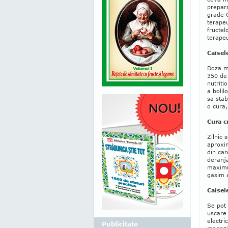
prepar
grade C
terape
fructel
terapeu
Caisel
Doza mi
350 de 
nutriti
a bolil
sa stab
o cura,
Cura c
Zilnic 
aproxim
din car
deranja
maximum
gasim 
Caisel
Se pot 
uscare 
electri
Publicitate