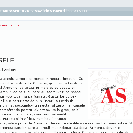
›
Numarul 978
›
Medicina naturii
› CAISELE
cina naturii
SELE
ul zeilor:
a acestui arbore se pierde in negura timpului. Cu
inaintea nasterii lui Christos, grecii au adus de pe
iul Armeniei de astazi primele caise uscate si
samburi de cais, cu care au sadit livezi ce rodeau
aurii-portocalii si parfumate. Gustul lor dulce-
t li s-a parut atat de bun, incat i-au atribuit
e divina, socotindu-l un nectar al zeilor, iar caisele
nit ofrande pentru Divinitate. De la greci, caisii
 preluati de romani, care i-au raspandit in
a Europa si in Africa, numindu-i Prunus
ca, adica pruni de Armenia, denumire stiintifica ce s-a pastrat pana astazi. Si
 originea caisilor pare a fi mult mai indepartata decat Armenia, dovezile
gice aratand ca acestia erau cultivati in India si China acum nu mai putin de c