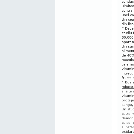
conduce
uimitoa
contra 
unei co
din cea
din lic
*
Dege
studiu 
50.000 
aport m
din sur
alimen
de 40%
macular
cele ma
vitamin
intrecu
fructel
*
Boala
miocar
si alte
vitamin
proteje
sange, 
Un stu
catre 
demons
caise, 
substan
oxidare