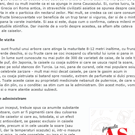
ani, deci cu mult inainte ca ei sa ajunga in zona Caucazului. Si, curios lucru, la 
n Grecia ori Roma antica, in stravechile civilizatii asiatice se spunea despre cai
ta in ele o particica din nectarul zeilor. Mai mult, se credea ca cei care consu
fructe binecuvantate vor beneficia de un trup tanar si viguros, dar si de o min
pana la varste inaintate. Si asa si este, dupa cum o confirma, cateva milenii 
 studiile stiintifice. Dar inainte de a vorbi despre acestea, sa aflam alte cateva
 ale caiselor.
de vizita
 sunt fructul unui arbore care atinge la maturitate 8-12 metri inaltime, cu frun
erde deschis, si cu fructe care se coc incepand cu sfarsitul lui iunie si pana in
 In lume sunt cunoscute nu mai putin de 300 de varietati de caise, de la cele t
 de puf, din Japonia, la caisele cu coaja subtire si care se usuca rapid la soare,
esc pe solul stancos din Turcia. La noi, pana de curand, cele mai populare soiu
 celebrele zarzare - mult mai mici decat caisele, pe care le gasim acum in
 cu coaja pistruiata si batand spre rosiatic, extrem de parfumate si dulci pre
 Toate aceste caise au proprietati medicinale nebanuit de puternice, de care
ia din plin, cu o conditie: sa stim cum sa le administram. Din acest motiv, vom
si o mare atentie acestui subiect.
 administrare
un inceput, trebuie spus ca anumite substante
toare, cum ar fi pigmentii care dau culoarea
lie caiselor si care au, totodata, si un efect
c antioxidant, se gasesc exclusiv in caisele
te, precum si in cele uscate la soare (sau
ial, dar la temperaturi scazute) si, intr-o masura
i mica, in cele congelate, nu insa si in cele