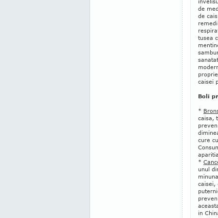
invelis
de med
de cais
remedi
respira
tusea c
mentine
samburi
sanatat
moderne
proprie
caisei 
Boli p
*
Brons
caisa, 
preveni
diminea
cure c
Consumu
apariti
*
Canc
unul di
minunat
caisei,
putern
preveni
aceasta
in Chin