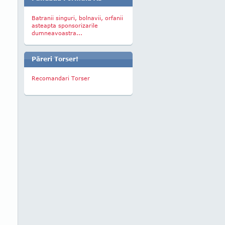
Batranii singuri, bolnavii, orfanii
asteapta sponsorizarile
dumneavoastra...
Păreri Torser!
Recomandari Torser