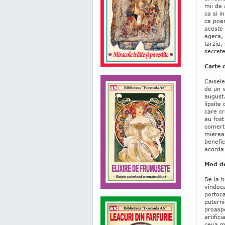
mii de 
ca si i
ca poar
aceste 
agera, 
tarziu,
secrete
Carte 
Caisele
de un v
august.
lipsite
care cr
au fost
comert,
mierea.
benefic
acorda 
Mod de
De la b
vindeca
portoca
puterni
proaspe
artific
ceva ma