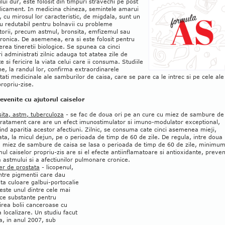
ului dur, este folosit din timpuri stravechi pe post
icament. In medicina chineza, semintele amarui
, cu mirosul lor caracteristic, de migdala, sunt un
u redutabil pentru bolnavii cu probleme
torii, precum astmul, bronsita, emfizemul sau
ronica. De asemenea, era si este folosit pentru
rea tineretii biologice. Se spunea ca cinci
 administrati zilnic adauga tot atatea zile de
e si fericire la viata celui care ii consuma. Studiile
, la randul lor, confirma extraordinarele
tati medicinale ale samburilor de caisa, care se pare ca le intrec si pe cele ale
propriu-zise.
revenite cu ajutorul caiselor
ita, astm, tuberculoza
- se fac de doua ori pe an cure cu miez de sambure de
tratament care are un efect imunostimulator si imuno-modulator exceptional,
nd aparitia acestor afectiuni. Zilnic, se consuma cate cinci asemenea mieji,
ta, la micul dejun, pe o perioada de timp de 60 de zile. De regula, intre doua
u miez de sambure de caisa se lasa o perioada de timp de 60 de zile, minimum
l caiselor propriu-zis are si el efecte antiinflamatoare si antioxidante, preve
a astmului si a afectiunilor pulmonare cronice.
er de prostata
- licopenul,
ntre pigmentii care dau
a culoare galbui-portocalie
 este unul dintre cele mai
ice substante pentru
rea bolii canceroase cu
 localizare. Un studiu facut
a, in anul 2007, sub