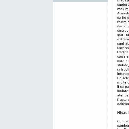
magazin
cuptoru
maximu
Aceast
sa fie 
fructel
dar si 
distrug
sau Tur
extrem 
sunt ab
uscarea
traditi
caisele
care o 
stafide
si fruc
intunec
Caisele
multe o
li se p
inaint
atentie
fructe 
aditiva
Miezul
Cunosc
sambur