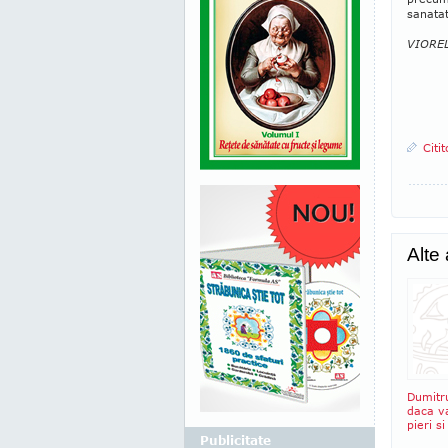
sanatat
VIOREL
Citi
Alte
Dumitr
daca v
pieri si
Publicitate