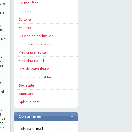
Ce mai face ...
care
Ecologie
eia
Editorial
cit,
Enigme
us,
Galeria celebritatilor
e un
iti
Lumea romaneasca
e
Medicina magica
re
Medicina naturii
ok
 se
Ora de consultatie
Pagina specialistilor
tiu
si
Societate
 si
Spectator
e
Spiritualitate
 un
au
g,
Contul meu
inua
 ad
ook,