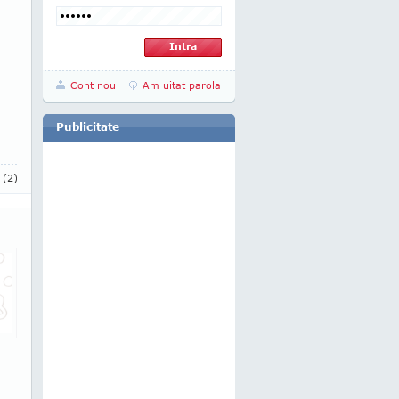
Cont nou
Am uitat parola
Publicitate
i
(2)