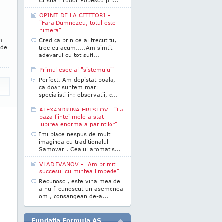
Cristian Tudor Popescu pri...
OPINII DE LA CITITORI -
"Fara Dumnezeu, totul este
himera"
m
Cred ca prin ce ai trecut tu,
 de
trec eu acum.....Am simtit
adevarul cu tot sufl...
Primul esec al "sistemului"
Perfect. Am depistat boala,
ca doar suntem mari
specialisti in: observatii, c...
ALEXANDRINA HRISTOV - "La
baza fiintei mele a stat
iubirea enorma a parintilor"
Imi place nespus de mult
imaginea cu traditionalul
Samovar . Ceaiul aromat s...
VLAD IVANOV - "Am primit
succesul cu mintea limpede"
Recunosc , este vina mea de
a nu fi cunoscut un asemenea
om , consangean de-a...
Fundatia Formula AS