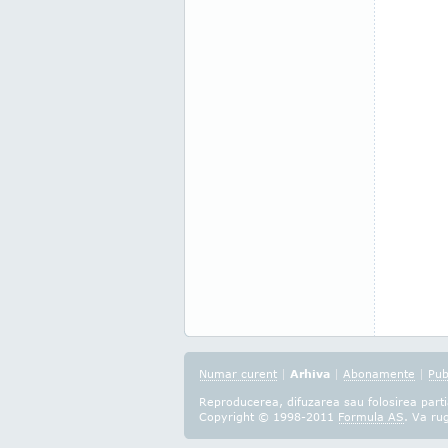
Numar curent
|
Arhiva
|
Abonamente
|
Pub
Reproducerea, difuzarea sau folosirea partia
Copyright © 1998-2011
Formula AS
. Va ru