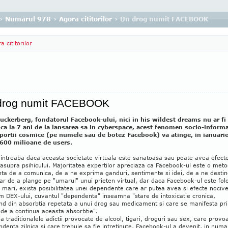
›
Numarul 978
›
Agora cititorilor
› Un drog numit FACEBOOK
a cititorilor
drog numit FACEBOOK
uckerberg, fondatorul Facebook-ului, nici in his wildest dreams nu ar fi
 ca la 7 ani de la lansarea sa in cyberspace, acest fenomen socio-informa
portii cosmice (pe numele sau de botez Facebook) va atinge, in ianuari
600 milioane de users.
 intreaba daca aceasta societate virtuala este sanatoasa sau poate avea efect
asupra psihicului. Majoritatea expertilor apreciaza ca Facebook-ul este o met
ta de a comunica, de a ne exprima ganduri, sentimente si idei, de a ne desti
ar de a plange pe "umarul" unui prieten virtual, dar daca Facebook-ul este folo
 mari, exista posibilitatea unei dependente care ar putea avea si efecte nocive
m DEX-ului, cuvantul "dependenta" inseamna "stare de intoxicatie cronica,
nd din absorbtia repetata a unui drog sau medicament si care se manifesta pr
de a continua aceasta absorbtie".
a traditionalele adictii provocate de alcool, tigari, droguri sau sex, care provo
denta zilnica si care trebuie sa fie intretinute, Facebook-ul a devenit, in numa