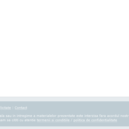
licitate
|
Contact
la sau in intregime a materialelor prezentate este interzisa fara acordul nostr
gam sa cititi cu atentie
termenii si conditiile
/
politica de confidentialitate