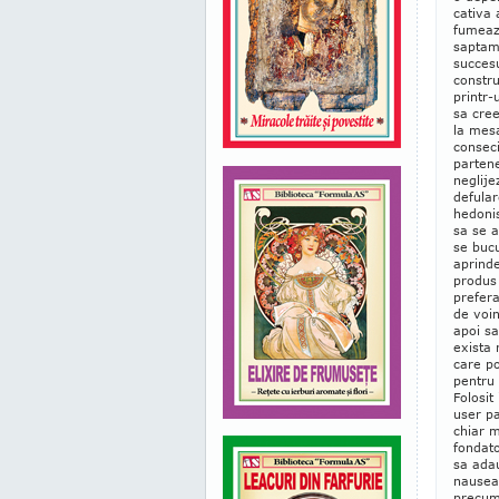
cativa 
fumeaza
saptama
succesu
constru
printr-
sa cree
la mesa
conseci
partene
neglije
defular
hedonis
sa se a
se bucu
aprind
produs 
prefera
de voin
apoi sa
exista 
care po
pentru 
Folosit
user pa
chiar m
fondato
sa adau
nausea
precum 