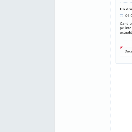
Un dr
04.
Cand tr
pe inte
actuali
Daca