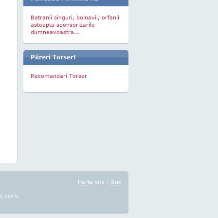
Batranii singuri, bolnavii, orfanii
asteapta sponsorizarile
dumneavoastra...
Păreri Torser!
Recomandari Torser
Harta site
|
Sus
u scris.