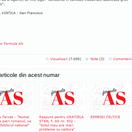
ii".
 VINTILA - San Francisco
tor Formula AS
Vizualizari
(7.099)
Note
(
3
)
Comentari
 articole din acest numar
u Farcas - "Numai
Raspuns pentru GRATIELA
REMEDII CELTICE
a pieri romanul, va
STAN, F. AS nr. 932 -
 folclorul national"
"Sotul meu are mari
probleme cu caldura"