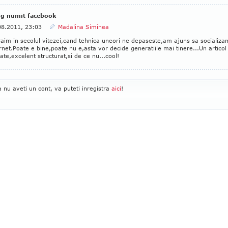
og numit facebook
08.2011, 23:03
Madalina Siminea
aim in secolul vitezei,cand tehnica uneori ne depaseste,am ajuns sa socializa
rnet.Poate e bine,poate nu e,asta vor decide generatiile mai tinere...Un articol
tate,excelent structurat,si de ce nu...cool!
 nu aveti un cont, va puteti inregistra
aici
!