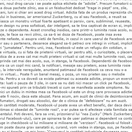
ani, noul drog caruia i se poate aplica eticheta de "adictie". Precum fumatorii 
 doua pachete zilnic, asa si un feisbuchist dedicat "trage in piept" ore, zile,
ni, luni si chiar ani acest drog virtual. Adictia fata de un produs reprezinta ch
lui in business, iar americanul Zuckerberg, cu al sau Facebook, a reusit sa
iasca un monstru virtual foarte apetisant si parsiv, care, subliminal, reuseste,
un design nu prea sofisticat, dar inteligent, sa te tina captivat de ecran si, impli
ze o dependenta. Acest cronofag insidios, care printr-o luminita rosie acolo, s
je, te face sa revii zilnic, ca sa-ti iei doza de Facebook, poate insa avea
nte nefaste, si asupra vietii de familie, in cazul in care userul de Facebook ar
r sau o partenera, deoarece alegand sa-ti petreci ore intregi in virtual, implicit 
zi "jumatatea". Pentru unii, insa, Facebook-ul este un refugiu din cotidian, o
e virtuala, cu si fata de prietenii virtuali, iar pentru altii, o curiozitate, o placer
tica de a avea cat mai multi prieteni virtuali si cat mai multe luminite rosii, ca
prinda cat mai des acolo, sus, in stanga, la Facebook. Dependentii de Facebo
ra ca un copil mic cand, la notificari, mesaje sau prieteni, acea luminita rosie
e, la intervale neregulate, anuntand patimasul de Facebook ca ceva nou s-a
in virtual... Poate fi un banal mesaj, o poza, un nou prieten sau o melodie
ta. Pentru a va dovedi ca exista patimasi cu aceasta adictie, propun un exerci
ta: luati o pauza de 3 zile, in care sa nu dati nici macar un click pe Facebook, 
-mi spuneti prin ce tribulatii treceti si cum se manifesta aceste simptome. Nu
nici un dubiu in mintea mea ca Facebook-ul este un drog care provoaca adictie
ate fi nociv, daca este abuzat. Pana acum, am auzit de clinici de dezintoxicar
fumatori, drogati sau alcoolici, dar de o clinica de "defebizare" nu am auzit.
 in cantitati moderate, Facebook-ul poate avea un efect benefic, dar daca devii
timas si obsedat de "luminite rosii", s-ar putea sa-ti afecteze viata familiala s
entalul. Poti deveni, fara sa vrei, prizonierul lui "nea Zucky" (Mark Zuckerber
rul Facebook-ului), care pe spinarea ta de user patimas si dependent va cont
ge in checkbook-ul lui milioane si milioane de "verzisori". Facebook-ul folosit
m poate dauna grav sanatatii si, curand, vom vedea in stanga, sus, pe Faceb
au si tigarile, un mic logo: "Consumul in cantitati industriale dauneaza grav