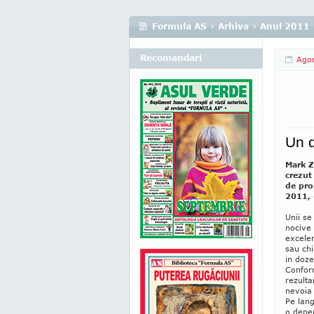
Formula AS
›
Arhiva
›
Anul 2011
Recomandari
Agor
Un 
Mark Z
crezut
de pro
2011, 
Unii se
nocive 
excelen
sau chi
in doze
Confor
rezulta
nevoia 
Pe lang
o depen