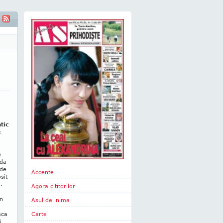
tic
e
e
oda
nde
Accente
sit
.
Agora cititorilor
in
Asul de inima
aca
Carte
i