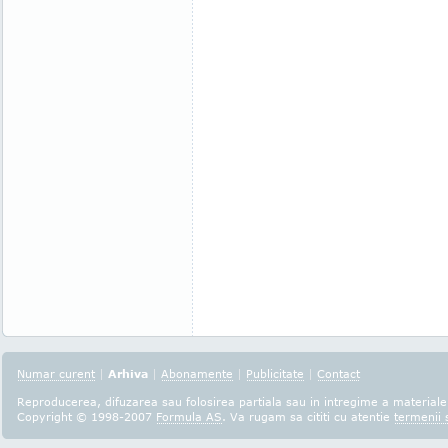
Numar curent
|
Arhiva
|
Abonamente
|
Publicitate
|
Contact
Reproducerea, difuzarea sau folosirea partiala sau in intregime a materialel
Copyright © 1998-2007
Formula AS
. Va rugam sa cititi cu atentie
termenii s