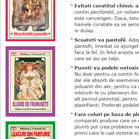
Evitati curatitul chimic a
contin percloretil, un solv
este cancerigen. Daca, totus
hainele curatate sa se aeris
in dulap.
Scoateti-va pantofii
. Ado
pantofii, imediat ce ajungeti
faca la fel. In felul acesta v
care se iau pe talpi.
Puneti-va podele netoxi
Nu doar pentru ca contin for
dar ele absorb de asemenea e
poluanti din aer, pentru ca 
inlocuiti-le cu planseuri di
alt pericol potential, pentr
plastifianti. Preferati pode
Fara culori pe baza de p
cumparati produse care se d
plumb pot crea probleme ne
primii care le cad victime su