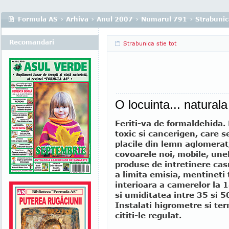
Formula AS
›
Arhiva
›
Anul 2007
›
Numarul 791
›
Strabunica
Recomandari
Strabunica stie tot
O locuinta... naturala
Feriti-va de formaldehida.
toxic si cancerigen, care s
placile din lemn aglomerat,
covoarele noi, mobile, unel
produse de intretinere cas
a limita emisia, mentineti
interioara a camerelor la 
si umiditatea intre 35 si 
Instalati higrometre si te
cititi-le regulat.