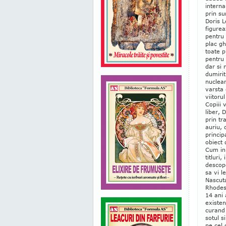
interna
prin su
Doris L
figurea
pentru 
plac gh
toate p
pentru 
dar si 
dumirit
nuclear
varsta 
viitoru
Copiii 
liber, 
prin tr
auriu, 
princip
obiect 
Cum in 
titluri
descope
sa vi l
Nascuta
Rhodesi
14 ani 
existen
curand 
sotul s
pe cel 