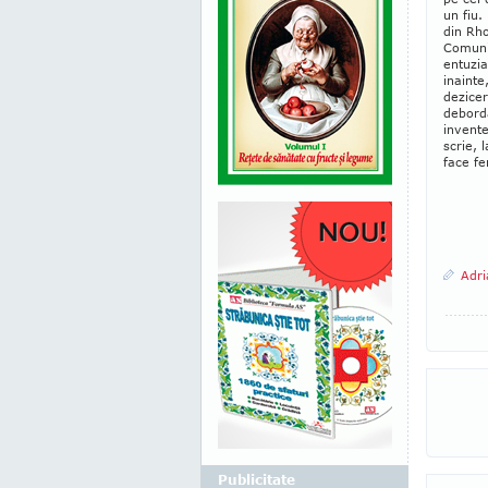
un fiu.
din Rho
Comunis
entuzia
inainte
dezicer
deborda
invente
scrie, 
face fer
Adri
Publicitate