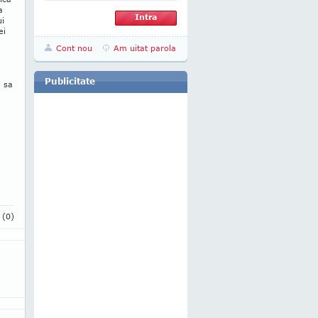
a
ui
ei
Cont nou
Am uitat parola
Publicitate
a sa
e
i
(0)