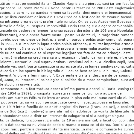
utii au mizat pe eseistul italian Claudio Magris si au pierdut, caci iar am fost lua
rprindere. Laureata Premiului Nobel pentru Literatura pe 2007 este englezoaic
essing, la care nu se gandea nimeni ca favorita, desi numele ei binecunoscut
za pe lista candidatilor inca din 1975! Cred ca a fost ocolita de zvonuri tocmai
ca intrunea prea evident preferintele juriului. Or, se stie, Academiei Suedeze i
icitorile dificile, cu raspuns imprevizibil. Doris Lessing e o alegere convenabila
unctele de vedere: e femeie (a unsprezecea din istoria de 106 ani a Nobelului
literatura), are o opera foarte vasta - peste 60 de titluri, in majoritate romane
nuvele, poeme, piese de teatru, a avut un parcurs politic activ comunist, pana 
 in 1956, s-a implicat in lupta anticoloniala africana, a militat impotriva armelo
e, a devenit (fara voie) o figura de prova a feminismului academic. La venera
de 88 de ani continua sa-si exprime ingrijorarea fata de tot ce primejduieste
l lumii. Imi place sa cred insa ca a precumpanit faptul ca romanele ei, intre ca
violentei, Memoriile unui supravietuitor, Teroristul cel bun, Al cincilea copil, Ben
Dulcele vis, sunt foarte cunoscute si apreciate atat in lumea anglo-saxona, cat s
aduceri. Un loc aparte in bibliografia ei il ocupa best-seller-ul din 1962, Caietul
devenit "o biblie a feminismului". Experientele traite si descrise de personajul
al, Anna, cu interactiuni psihologice si politice de o mare complexitate, sunt azi
de studiu in universitati.
romaneste nu a fost tradusa decat o infima parte a operei lui Doris Lessing (ci
, intre 1954 si 1989), proaspata laureata ramane pentru noi o autoare de
rit; am auzit ca Editura Polirom ar avea in plan cele mai bune carti ale ei. Pa
e pot prezenta, sa va spun pe scurt cate ceva din spectaculoasa ei biografie.
 in 1919 intr-o familie de colonisti englezi din Persia (Iranul de azi), a copilarit
a de Sud (azi Zimbabwe) si si-a afirmat din adolescenta vointa de libertate: l
a abandonat scoala dintr-un internat de calugarite si si-a castigat singura
ta, ca dadaca, functionara, ziarista. La 19 ani s-a maritat, a facut doi copii, da
si-a dat seama ca nu viata de sotie si mama e ceea ce isi dorea. Deci si-a par
i copiii mici, pentru a deveni militanta marxista. In mediile comuniste l-a cunos
de-al doilea sot, Gottfried Lessing, un emigrant din Germania, cu care a avut i