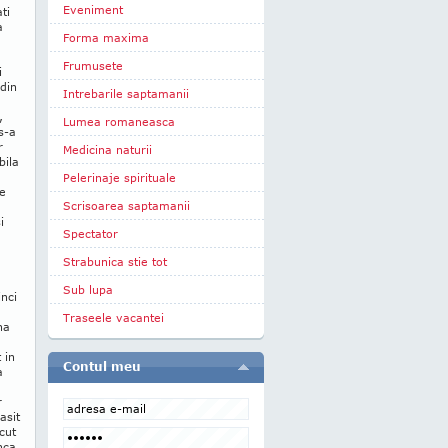
Eveniment
ti
a
Forma maxima
Frumusete
i
 din
Intrebarile saptamanii
,
Lumea romaneasca
s-a
r
Medicina naturii
bila
Pelerinaje spirituale
re
Scrisoarea saptamanii
i
Spectator
Strabunica stie tot
Sub lupa
nci
Traseele vacantei
na
 in
Contul meu
a
r
asit
cut
nca