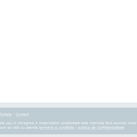
licitate
|
Contact
la sau in intregime a materialelor prezentate este interzisa fara acordul nostr
gam sa cititi cu atentie
termenii si conditiile
/
politica de confidentialitate