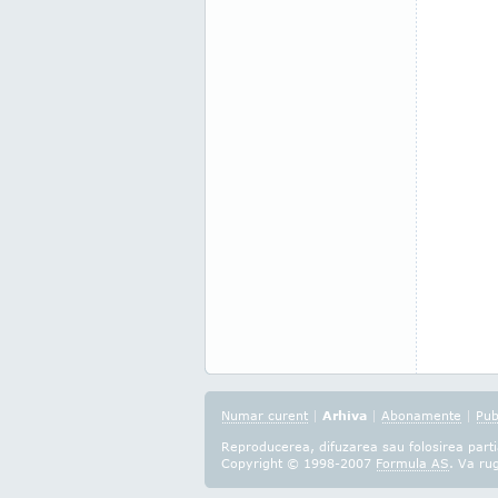
Numar curent
|
Arhiva
|
Abonamente
|
Pub
Reproducerea, difuzarea sau folosirea partia
Copyright © 1998-2007
Formula AS
. Va ru