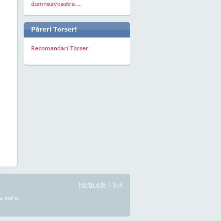
dumneavoastra...
Păreri Torser!
Recomandari Torser
Harta site
|
Sus
u scris.