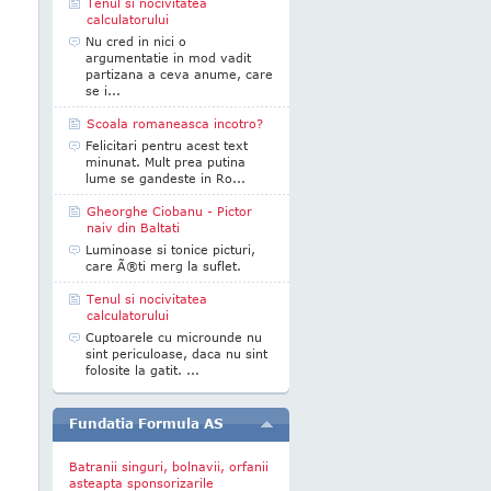
Tenul si nocivitatea
calculatorului
Nu cred in nici o
argumentatie in mod vadit
partizana a ceva anume, care
se i...
Scoala romaneasca incotro?
Felicitari pentru acest text
minunat. Mult prea putina
lume se gandeste in Ro...
Gheorghe Ciobanu - Pictor
naiv din Baltati
Luminoase si tonice picturi,
care Ã®ti merg la suflet.
Tenul si nocivitatea
calculatorului
Cuptoarele cu microunde nu
sint periculoase, daca nu sint
folosite la gatit. ...
Fundatia Formula AS
Batranii singuri, bolnavii, orfanii
asteapta sponsorizarile