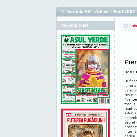
Formula AS
›
Arhiva
›
Anul 2007
Recomandari
Cult
Prem
Doris 
In fiec
lume al
vehicu
revin a
Fuentes
tradusi
(sud-co
Adonis)
octombr
secret 
pronost
interna
dadea i