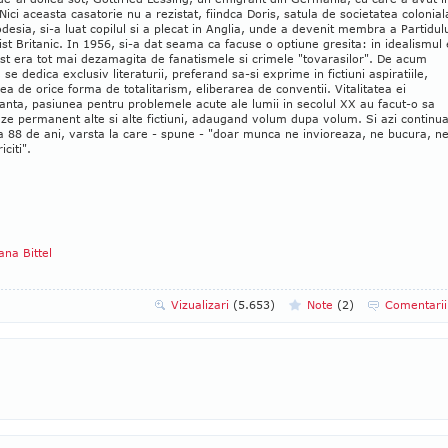
 Nici aceasta casatorie nu a rezistat, fiindca Doris, satula de societatea colonial
desia, si-a luat copilul si a plecat in Anglia, unde a devenit membra a Partidul
t Britanic. In 1956, si-a dat seama ca facuse o optiune gresita: in idealismul 
st era tot mai dezamagita de fanatismele si crimele "tovarasilor". De acum
, se dedica exclusiv literaturii, preferand sa-si exprime in fictiuni aspiratiile,
ea de orice forma de totalitarism, eliberarea de conventii. Vitalitatea ei
nta, pasiunea pentru problemele acute ale lumii in secolul XX au facut-o sa
ze permanent alte si alte fictiuni, adaugand volum dupa volum. Si azi continu
la 88 de ani, varsta la care - spune - "doar munca ne invioreaza, ne bucura, n
iciti".
ana Bittel
Vizualizari
(5.653)
Note
(
2
)
Comentari