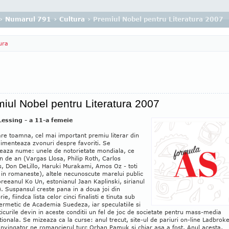
›
Numarul 791
›
Cultura
› Premiul Nobel pentru Literatura 2007
ura
iul Nobel pentru Literatura 2007
Lessing - a 11-a femeie
are toamna, cel mai important premiu literar din
imenteaza zvonuri despre favoriti. Se
leaza nume: unele de notorietate mondiala, ce
n de an (Vargas Llosa, Philip Roth, Carlos
, Don DeLillo, Haruki Murakami, Amos Oz - toti
 in romaneste), altele necunoscute marelui public
reeanul Ko Un, estonianul Jaan Kaplinski, sirianul
. Suspansul creste pana in a doua joi din
ie, fiindca lista celor cinci finalisti e tinuta sub
ermetic de Academia Suedeza, iar speculatiile si
icurile devin in aceste conditii un fel de joc de societate pentru mass-media
tionala. Se mizeaza ca la curse: anul trecut, site-ul de pariuri on-line Ladbroke
nvingator pe romancierul turc Orhan Pamuk si chiar asa a fost. Anul acesta,