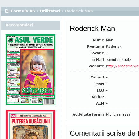
Formula AS
›
Utilizatori
› Roderick Man
Recomandari
Roderick Man
Nume
Man
Prenume
Roderick
Locatie
-
e-Mail
<confidential>
Website
http://hroderic.w
Yahoo!
-
MSN
-
ICQ
-
Jabber
-
AIM
-
Activitate forum
Nici un mesaj
Comentarii scrise de