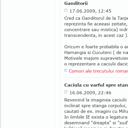
Ganditorii
17.06.2009, 12:45
Cred ca Ganditorul de la Tarp
reprezinta fie aceeasi zeitate
concentrare sau mistica) indr
transcendenta, in acest caz )
Oricum e foarte probabila o a
Hamangia si Cucuteni ( de nat
Motivele majore supravietuie
o reprezentare a caciulii dac
Comori ale trecutului rom
Caciula cu varful spre sta
16.06.2009, 22:46
Revenind la imaginea caciulii
inclinat spre stanga corpului
cautati de ex. imagini cu Mih
In limbile IE exista o legatur
desemnand "dreapta" si "sud".