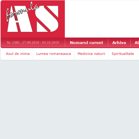
Numarul curent
Arhiva
A
Nr. 1385 , 27.09.2019 - 03.10.2019
Asul de inima
Lumea romaneasca
Medicina naturii
Spiritualitate