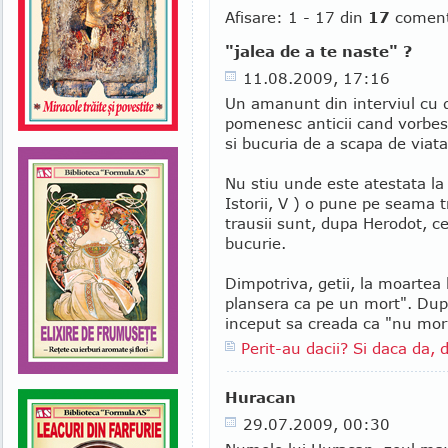
Afisare: 1 - 17 din
17
coment
"jalea de a te naste" ?
11.08.2009, 17:16
Un amanunt din interviul cu d-
pomenesc anticii cand vorbesc
si bucuria de a scapa de viat
Nu stiu unde este atestata la 
Istorii, V ) o pune pe seama tr
trausii sunt, dupa Herodot, c
bucurie.
Dimpotriva, getii, la moartea l
plansera ca pe un mort". Dupa
inceput sa creada ca "nu mor,
Perit-au dacii? Si daca da, 
Huracan
29.07.2009, 00:30