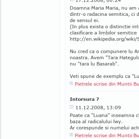
17.12.2008, 00:24
Doamna Maria Maria, nu am a
dintr-o radacina semitica, ci 
de sensul ei.
(In plus exista o distinctie in
clasificare a limbilor semitice
http://en.wikipedia.org/wiki
Nu cred ca o compunere lu An
noastra. Avem "Tara Hategului
nu "tara lu Basarab".
Veti spune de exemplu ca "Lu
Pietrele scrise din Muntii B
Intorsura ?
11.12.2008, 13:09
Poate ca "Luana" inseamna ch
baza al radicalului lwy.
Ar corespunde si numelui actu
Pietrele scrise din Muntii B