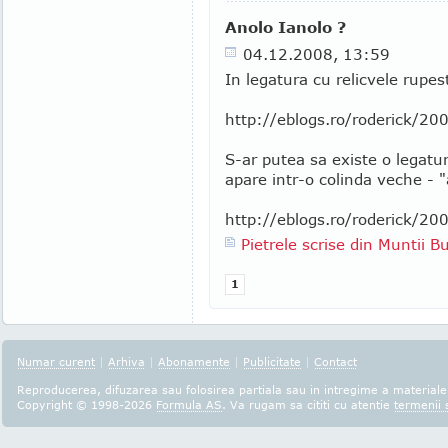
Anolo Ianolo ?
04.12.2008, 13:59
In legatura cu relicvele rupes
http://eblogs.ro/roderick/200
S-ar putea sa existe o legatur
apare intr-o colinda veche - "
http://eblogs.ro/roderick/20
Pietrele scrise din Muntii B
1
Numar curent
|
Arhiva
|
Abonamente
|
Publicitate
|
Contact
Reproducerea, difuzarea sau folosirea partiala sau in intregime a materialel
Copyright © 1998-2026
Formula AS
. Va rugam sa cititi cu atentie
termenii s