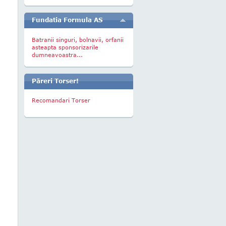
Fundatia Formula AS
Batranii singuri, bolnavii, orfanii
asteapta sponsorizarile
dumneavoastra...
Păreri Torser!
Recomandari Torser