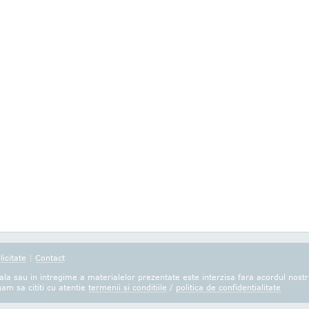
licitate
|
Contact
la sau in intregime a materialelor prezentate este interzisa fara acordul nostr
gam sa cititi cu atentie
termenii si conditiile
/
politica de confidentialitate