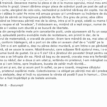
ă trainică. Deoarece mama lui ple­ca zi de zi la munca ogo­rului, micul meu ami
 închis în grajd. Uneori dărâma singur placa de scânduri pusă pe post de uşă şi
n curte, aler­gând de colo-colo, nechezând şi zvârlind nă­ră­vaş din copite. Vai d
e-i stătea în cale! Pe mine mă amu­za grozav şi-l urmăream cu încântare de d
ţul de sârmă ce împrejmuia grădiniţa de flori. Era greu de prins; abia către
când se în­­torceau părinţii mei de la câmp, intra şi el în grajd, odată cu mama l
 reuşea el să "evadeze", îl slobozeam eu, minţind că a ieşit singur, numai de
de a-l vedea cum zbur­dă şi se bucură de libertate.
a din peregrinările mele prin can­celariile şcolii, unde ajunsesem să fiu un oas
t, aplaudată pentru evoluţiile mele de recitatoare, am primit în dar, de la
rul de matematică, o cra­vată de pionier. Eram tare mândră de ea, mai ales c
, conform înţelegerii, să o port ori de câte ori aveam chef de-o "vizită" pe la
 Într-o zi am spălat-o, deşi nu părea deloc murdară, şi am în­tins-o pe gărduleţ
mă, să se usuce la soare. Năz­drăvanului, care scăpase fără ajutorul meu, i s-a
umai bună de gustat. Ce şi-o fi zis? Că e jăraticul din poveste! Drept pentru c
rces a se înfrup­ta din ea. Până să bag eu de sea­mă, cra­va­ta mea era ferfeniţă
s cu năduf, dar a do­ua zi am uitat şi, iertându-mi prietenul, l-am mân­­gâiat cu
e şi i-am întins, spre împăcare, bu­cata de zahăr mult râvnită...
ut ani şi ani, dar şi acum port în su­flet, ca pe-o icoană, imaginea căluţului
t, prie­te­nul copilăriei mele. Colectivizarea i-a obligat pe pă­rinţii mei să-l predea
u atelajele, deşi el încă nu ajunsese la vârsta să poată fi pus în hamuri... Chi­n
or a fost împărtăşit şi de bietele ani­male.
NA B. - Bucureşti