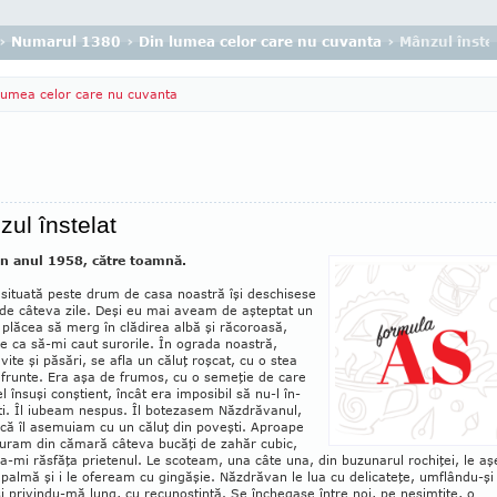
›
Numarul 1380
›
Din lumea celor care nu cuvanta
› Mânzul înste
lumea celor care nu cuvanta
ul înstelat
in anul 1958, către toam­nă.
situată peste drum de casa noastră îşi deschisese
 de câteva zile. Deşi eu mai aveam de aşteptat un
 plăcea să merg în clădirea albă şi răcoroasă,
le ca să-mi caut surorile. În ograda noastră,
 vite şi pă­sări, se afla un căluţ roşcat, cu o stea
 frun­te. Era aşa de frumos, cu o semeţie de care
l însuşi conştient, încât era imposibil să nu-l în­­
ti. Îl iubeam nespus. Îl botezasem Năz­drăvanul,
 că îl asemuiam cu un căluţ din poveşti. Aproa­­pe
 furam din cămară câteva bucăţi de za­hăr cubic,
a-mi răsfăţa prietenul. Le sco­team, una câte una, din buzunarul ro­chiţei, le aş
palmă şi i le ofeream cu gingăşie. Năz­drăvan le lua cu deli­ca­teţe, umflându-şi
şi pri­vin­du-mă lung, cu recu­noştinţă. Se închegase între noi, pe ne­simţite, o