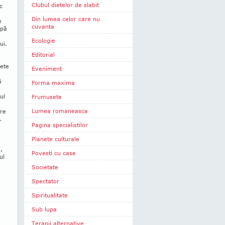
Clubul dietelor de slabit
c
Din lumea celor care nu
e
cuvanta
upă
Ecologie
ui.
Editorial
pete
Eveniment
ă
Forma maxima
ul
Frumusete
Lumea romaneasca
are
.
Pagina specialistilor
Planete culturale
,
Povesti cu case
ul
Societate
Spectator
Spiritualitate
Sub lupa
Terapii alternative