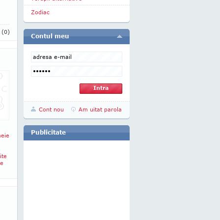
Zodiac
i
(0)
Contul meu
Cont nou
Am uitat parola
Publicitate
meie
a
ite
re