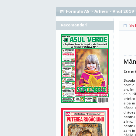
Formula AS
›
Arhiva
›
Anul 2019
Recomandari
Din 
Mânz
Era pr
Şcoala 
porţile
an, îmi
chipuri
printre
albă în
părea e
dră­geş
pen­tru
zilnic,
pentru 
zam în 
nările 