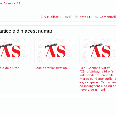
tor Formula AS
Vizualizari
(2.354)
Note
(
1
)
Comentari
 articole din acest numar
oie de ajutor
Casele fraţilor Brătianu
Psih. Gaspar Gyorgy -
"Când bărbaţii văd o fe
independentă, capabilă,
mereu cu răspunsurile l
ea, se sperie. Ce transm
ea inconştient e că nu a
nevoie de nimeni"