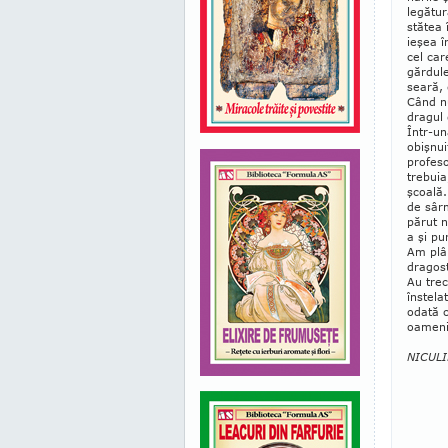
legătur
stă­tea
ieşea î
cel car
gărdule
seară, 
Când nu
dragul 
Într-un
obişnui
profeso
trebuia
şcoală.
de sâr­
părut n
a şi pu
Am plân
dragost
Au trec
înstela
odată c
oamenil
NICULI