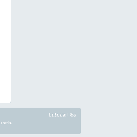
Harta site
|
Sus
u scris.