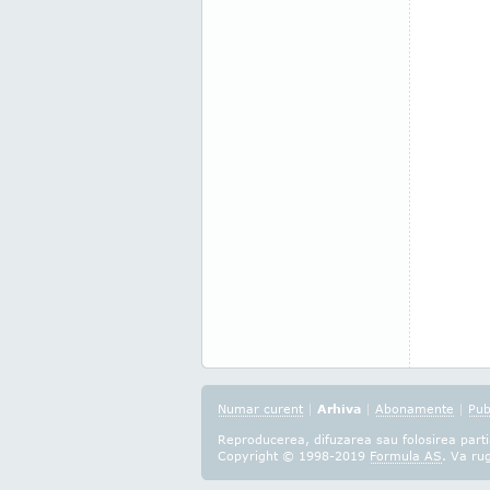
Numar curent
|
Arhiva
|
Abonamente
|
Pub
Reproducerea, difuzarea sau folosirea partia
Copyright © 1998-2019
Formula AS
. Va ru