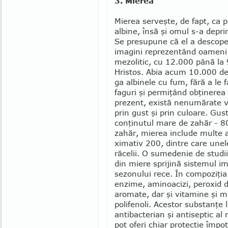
3. Mierea
Mierea serveşte, de fapt, ca pr
albine, însă şi omul s-a de­pr
Se presu­pune că el a descoper
imagini reprezentând oameni c
mezolitic, cu 12.000 până la 
Hristos. Abia acum 10.000 de
ga albinele cu fum, fără a le 
faguri şi permiţând obţinerea
pre­zent, există nenu­mărate v
prin gust şi prin culoare. Gust
con­ţinutul mare de zahăr - 8
zahăr, mie­rea include multe alte
ximativ 200, dintre care unele
răcelii. O sumedenie de studi
din miere sprijină sistemul imu
sezonului rece. În compo­ziţia 
enzime, aminoacizi, peroxid d
aromate, dar şi vitamine şi m
poli­fenoli. A­ces­tor substanţe
antibacterian şi antiseptic al 
pot oferi chiar protec­ţie împo