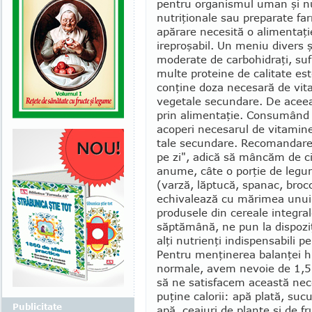
pentru organismul uman şi nu
nutriţio­nale sau preparate f
apărare necesită o alimentaţie
ireproşabil. Un meniu divers şi
moderate de carbohidraţi, sufi
multe proteine de calitate este
con­ţine doza necesară de vit
vegetale secundare. De aceea, 
prin alimentaţie. Consu­mând
acoperi nece­sarul de vita­mine
tale secun­dare. Reco­mandarea
pe zi", adică să mâncăm de cinc
anume, câte o porţie de legum
(varză, lăptucă, spanac, brocco
echiva­lează cu mărimea unui p
produsele din cereale integr
săptămână, ne pun la dis­poziţ
alţi nutri­enţi indis­pensabili 
Pentru menţinerea balanţei hid
normale, avem nevoie de 1,5 - 
să ne satis­facem această nec
puţine calorii: apă plată, sucu
Publicitate
apă, ceaiuri de plante şi de f