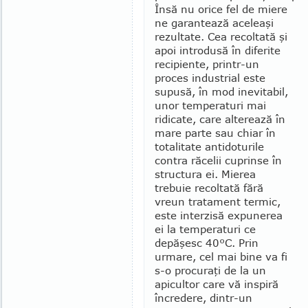
Însă nu orice fel de miere
ne garantează aceleaşi
rezultate. Cea recoltată şi
apoi introdusă în diferite
recipiente, printr-un
proces industrial este
supusă, în mod inevitabil,
unor temperaturi mai
ridicate, care alterează în
mare parte sau chiar în
totalitate antido­tu­rile
contra răcelii cu­prin­se în
structura ei. Mierea
trebuie recol­tată fără
vreun tra­ta­ment ter­mic,
este interzisă expune­rea
ei la tempera­turi ce
depăşesc 40°C. Prin
urmare, cel mai bine va fi
s-o procuraţi de la un
apicultor care vă inspiră
încre­dere, din­tr-un