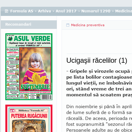
Formula AS
›
Arhiva
›
Anul 2017
›
Numarul 1290
›
Medicina
Recomandari
Medicina preventiva
Ucigaşii răcelilor (1)
- Gripele şi virozele ocupă
pe lista bolilor contagioas
lungul vieţii, ne îmbolnăv
ori, stând vreme de trei ani
momentul să scoatem praşt
Din noiembrie şi până în april
de lume suferă de o formă sa
răceală. De aceea, perioada r
fost supranumită "sezonul răce
Persoanele adulte au de obice