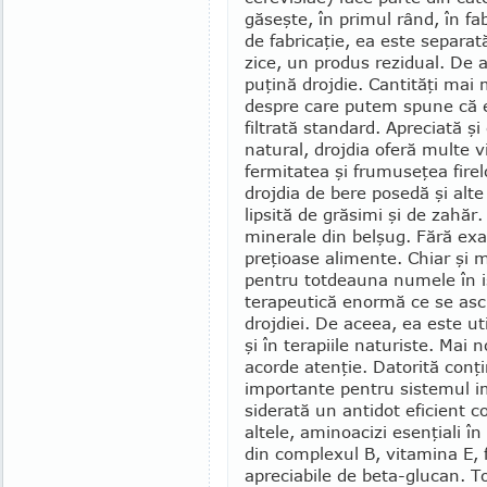
găseşte, în primul rând, în fab
de fabricaţie, ea este sepa­rat
zice, un pro­dus rezidual. De a
puţină drojdie. Cantităţi mai 
despre care putem spune că 
filtrată standard. Apreciată ş
natural, drojdia oferă multe v
fermitatea şi frumuseţea firelor
drojdia de bere posedă şi alte c
lipsită de grăsimi şi de zahăr.
mi­nerale din belşug. Fără ex
preţioase alimente. Chiar şi m
pentru tot­deauna numele în is
terapeutică enormă ce se asc
drojdiei. De aceea, ea este uti
şi în tera­piile naturiste. Mai 
acor­de atenţie. Dato­rită conţ
importante pentru sistemul imu
siderată un antidot eficient co
altele, ami­no­acizi esen­ţiali 
din complexul B, vitamina E, f
apreciabile de beta-glu­can. 