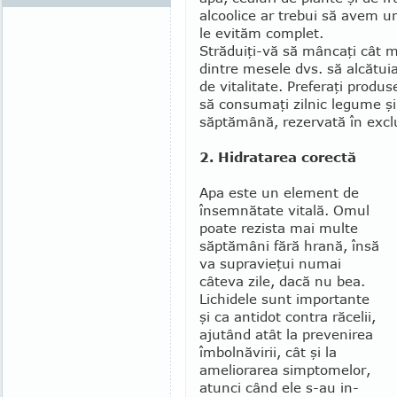
alcoolice ar trebui să avem un
le evităm complet.
Străduiţi-vă să mâncaţi cât mai
dintre mesele dvs. să alcă­tu­i
de vitali­tate. Preferaţi produ
să consumaţi zilnic legume şi 
săptămână, rezervată în exclu­
2. Hidratarea corectă
Apa este un element de
însemnătate vitală. Omul
poate rezista mai multe
săptămâni fără hra­nă, însă
va supravieţui numai
câteva zile, dacă nu bea.
Lichidele sunt importante
şi ca antidot contra răce­lii,
ajutând atât la prevenirea
îmbol­năvirii, cât şi la
ameliorarea simp­tomelor,
atunci când ele s-au in­