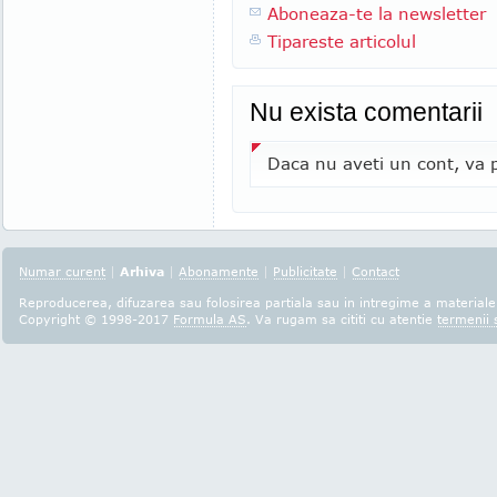
Aboneaza-te la newsletter
Tipareste articolul
Nu exista comentarii
Daca nu aveti un cont, va p
Numar curent
|
Arhiva
|
Abonamente
|
Publicitate
|
Contact
Reproducerea, difuzarea sau folosirea partiala sau in intregime a materialel
Copyright © 1998-2017
Formula AS
. Va rugam sa cititi cu atentie
termenii s