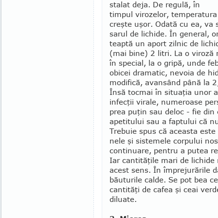
stalat deja. De regulă, în
timpul viro­zelor, tempe­ratura
creşte uşor. Odată cu ea, va s
sarul de lichide. În general, o
teap­­tă un aport zilnic de li­c
(mai bine) 2 litri. La o viroză r
în special, la o gri­pă, unde f
obicei drama­tic, nevoia de hi
modifică, avan­­sând până la 2,
Însă toc­mai în situaţia unor
infec­ţii vi­rale, numeroase p
prea puţin sau deloc - fie din c
ape­titului sau a fap­tului că 
Trebuie spus că aceasta este o
nele şi sist­emele cor­pului nos
con­tinua­re, pentru a putea r
Iar can­tităţile mari de lichide
acest sens. În împre­ju­rările 
băuturile calde. Se pot bea ce
cantităţi de ca­fea şi ceai verd
diluate.