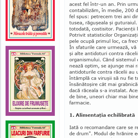
acest fel într-un an. Prin urma
contabilizăm, în medie, 200 de 
fel spus: petrecem trei ani d
tusea, ră­guşeala şi guturaiul.
totodată, cos­tisi­tor. Pacienţ
Po­tri­vit statisti­cilor Organiza
pele o­cu­pă pri­mul loc, ca frec
În sfaturile care urmează, vă o
şi alte antidoturi con­tra răce
orga­nismului. Când siste­mul 
nează optim, se ajunge mai rar
antidoturile contra răcelii au 
întâm­plă ca viruşii să nu fie to
însănătoşire cât mai grab­nică
dacă răceala s-a instalat. Ace
de bine, uneori chiar mai bin
farmacie.
1. Alimentaţia echilibrată
Iată o recomandare care se re
de drum". Modul de hrănire ec