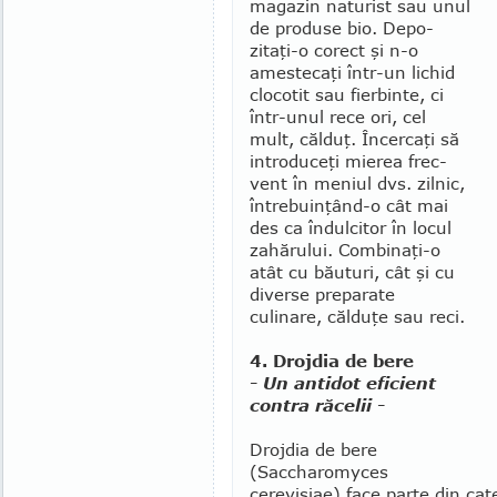
magazin naturist sau unul
de produse bio. De­po­
zitaţi-o corect şi n-o
amestecaţi într-un lichid
clo­cotit sau fierbinte, ci
într-unul rece ori, cel
mult, căl­duţ. Încercaţi să
introduceţi mierea frec­
vent în meniul dvs. zilnic,
întrebuinţând-o cât mai
des ca îndulcitor în locul
zahărului. Combinaţi-o
atât cu băuturi, cât şi cu
diverse preparate
culinare, călduţe sau reci.
4. Drojdia de bere
- Un antidot eficient
contra răcelii -
Drojdia de bere
(Saccharomyces
cerevisiae) face parte din cat