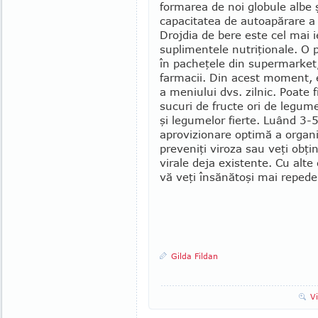
formarea de noi globule albe şi
capacitatea de autoapărare a 
Drojdia de bere este cel mai i
suplimentele nutriţionale. O p
în pacheţele din supermarket
farmacii. Din acest moment, 
a meniului dvs. zilnic. Poate 
sucuri de fructe ori de legum
şi legumelor fier­te. Luând 3-5 
aprovizionare optimă a organis
preveniţi viroza sau veţi obţin
virale deja existente. Cu alte
vă veţi însănătoşi mai repede
Gilda Fildan
V